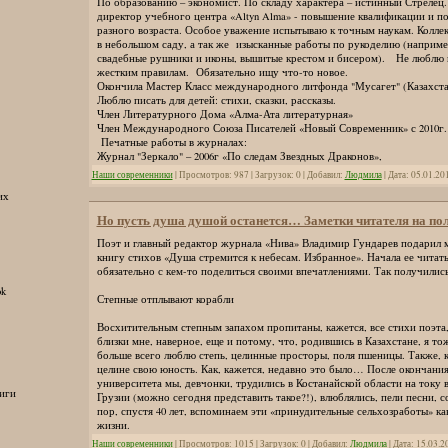
По образованию – экономист. По складу характера – истинный Стрелец
директор учебного центра «Altyn Alma» - повышение квалификации и п
разного возраста. Особое уважение испытываю к точным наукам. Колле
в небольшом саду, а так же изысканные работы по рукоделию (наприм
свадебные рушники и иконы, вышитые крестом и бисером). Не люблю и
жестким правилам. Обязательно ищу что-то новое.
Окончила Мастер Класс международного литфонда "Мусагет" (Казахста
Люблю писать для детей: стихи, сказки, рассказы.
Член Литературного Дома «Алма-Ата литературная»
Член Международного Союза Писателей «Новый Современник» с 2010г.
Печатные работы в журналах:
Журнал "Зеркало" – 2006г «По следам Звездных Драконов»,
Наши современники
| Просмотров: 987 | Загрузок: 0 | Добавил:
Людмила
| Дата:
05.01.20
их
Но пусть душа душой останется… Заметки читателя на пол
Поэт и главный редактор журнала «Нива» Владимир Гундарев подарил 
книгу стихов «Душа стремится к небесам. Избранное». Начала ее читать
обязательно с кем-то поделиться своими впечатлениями. Так получились
ok
Степные отплывают корабли
Восхитительным степным запахом пропитаны, кажется, все стихи поэта,
близки мне, наверное, еще и потому, что, родившись в Казахстане, я то
больше всего люблю степь, целинные просторы, поля пшеницы. Также, ка
целине свою юность. Как, кажется, недавно это было… После окончания
университета мы, девчонки, трудились в Костанайской области на току в
иги
Грузии (можно сегодня представить такое?!), влюблялись, пели песни,
пор, спустя 40 лет, вспоминаем эти «принудительные сельхозработы» ка
жизни.
Наши современники
| Просмотров: 1015 | Загрузок: 0 | Добавил:
Людмила
| Дата:
15.03.2