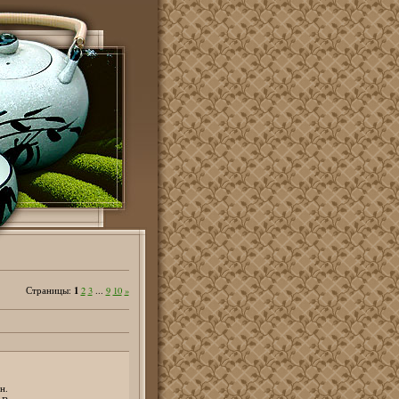
1
Страницы
:
2
3
...
9
10
»
н.