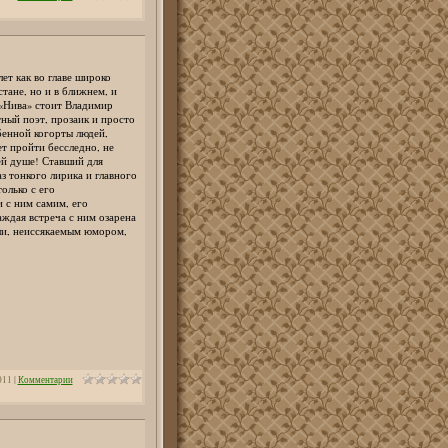
ет как во главе широко
стане, но и в ближнем, и
«Нива» стоит Владимир
ный поэт, прозаик и просто
бенной когорты людей,
т пройти бесследно, не
ей душе! Ставший для
 тонкого лирика и главного
олько с его
 с ним самим, его
ждая встреча с ним озарена
и, неиссякаемым юмором,
011
|
Комментарии