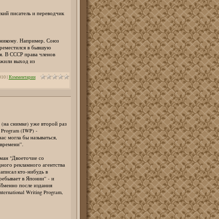
ский писатель и переводчик
 никому. Например, Союз
ереместился в бывшую
я. В СССР права членов
ожили выход из
010
|
Комментарии
на снимке) уже второй раз
g Program (IWP) -
ас могла бы называться,
 времени”.
ман "Двоеточие со
дного рекламного агентства
написал кто-нибудь в
ребывает в Японии” - и
 Именно после издания
ernational Writing Program,