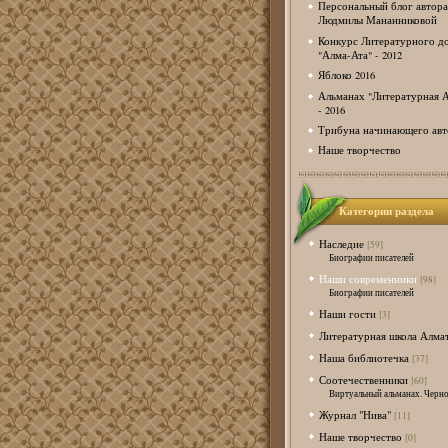
Персональный блог автора
Людмилы Мананниковой
Конкурс Литературного д
"Алма-Ата" - 2012
Яблоко 2016
Альманах "Литературная А
- 2016
Трибуна начинающего авт
Наше творчество
Категории раздела
Наследие
[59]
Биографии писателей
Наши современники
[98]
Биографии писателей
Наши гости
[3]
Литературная школа Алма
Наша библиотечка
[37]
Соотечественники
[60]
Виртуальный альманах. Черно
Журнал "Нива"
[11]
Наше творчество
[0]