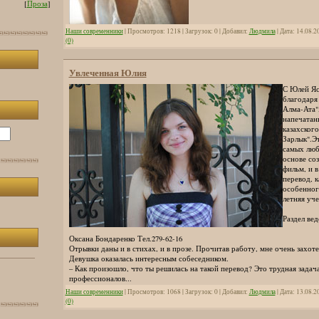
[
Проза
]
Наши современники
| Просмотров: 1218 | Загрузок: 0 | Добавил:
Людмила
| Дата:
14.08.2
(0)
Увлеченная Юлия
С Юлей Яс
благодаря
Алма-Ата"
напечатан
казахског
Зарлык".Э
самых люб
основе со
фильм, и в
перевод, к
особенного
летняя уче
Раздел вед
Оксана Бондаренко Тел.279-62-16
Отрывки даны и в стихах, и в прозе. Прочитав работу, мне очень захоте
Девушка оказалась интересным собеседником.
– Как произошло, что ты решилась на такой перевод? Это трудная задач
профессионалов...
Наши современники
| Просмотров: 1068 | Загрузок: 0 | Добавил:
Людмила
| Дата:
13.08.2
(0)