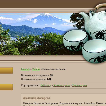
Главная
»
Файлы
» Наши современники
98
В категории материалов
:
1-10
Показано материалов
:
Сортировать по
:
Рейтингу
·
Комментариям
·
Просмотрам
Людмила Лазарева
Лазарева Людмила Викторовна. Родилась и живу в г. Алма-Ата, Казахста