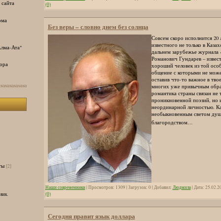
 сайта
(0)
ома
Без веры – словно днем без солнца
Совсем скоро исполнится 20 л
известного не только в Казах
лма-Ата"
дальнем зарубежье журнала 
Романович Гундарев – извест
ора
хороший человек из той осо
общение с которыми не може
оставив что-то важное в тво
многих уже привычным образ
романтика страны связан не т
проникновенной поэзий, но и
неординарной личностью. Ка
необыкновенным светом душ
благородством…
ты
[2]
Наши современники
| Просмотров: 1309 | Загрузок: 0 | Добавил:
Людмила
| Дата:
25.02.2
(0)
вик.
Сегодня правит язык доллара