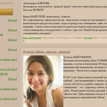
Александра АЛЁХОВА
На вопросы читателей на "прямой линии" отвечает известный казахстан
Герольд БЕЛЬГЕР
Бакир БАЯХУНОВ, композитор, Алматы:
По современному законодательству, творческие союзы не подчиняются
[
Проза
]
композиторов продал все рояли, отдал в аренду все помещения, офис п
кладовку, члены союза исключаются одним росчерком пера председател
союза защищались государством, а сейчас, увы, нет. Какой бы вы предл
[
Проза
]
сложившейся ситуации?
0
(
)
Наши современники
| Просмотров: 1045 | Загрузок: 0 | Добавил:
Людмила
| Дата:
14.10.2
[
Проза
]
(0)
[
Проза
]
В штате Айова - писать... неплохо
Тулеген БАЙТУКЕНОВ
ы. Казахстан.
]
Молодая писательница Дина ГУДЫМ (
приняла участие в International Writin
американской инициативе, которая у н
ессы. Россия.
]
например, "Писатели и новые вызовы
0
СИЯ
(
)
В 2007 году Дина выдала ажурный ро
[
Проза
]
скобкой”, рассказывающий о жизни о
и роли опечаток в судьбах людских (
"электронке”, что "директор сейчас п
ы. Казахстан.
]
амба). Роман вышел весьма удачный.
"Двоеточия” Дина впервые попала в Int
проходящую в американской Айове.
ы. Казахстан.
]