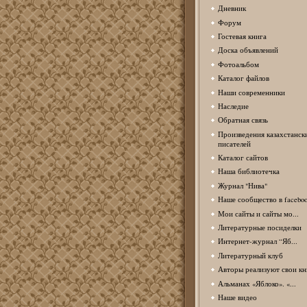
Дневник
Форум
Гостевая книга
Доска объявлений
Фотоальбом
Каталог файлов
Наши современники
Наследие
Обратная связь
Произведения казахстанск
писателей
Каталог сайтов
Наша библиотечка
Журнал "Нива"
Наше сообщество в facebo
Мои сайты и сайты мо...
Литературные посиделки
Интернет-журнал “Яб...
Литературный клуб
Авторы реализуют свои кн
Альманах «Яблоко». «...
Наше видео