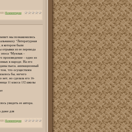
010
|
Комментарии
кевич мы познакомились
 альманаху "Литературная
, в котором были
ы отрывки из ее перевода
о эпоса "Мунлык –
то произведение – одно из
имых в народе. На его
зданы пьеса, анимационный
 том, что осуществлен
азалось бы, ничего
 нет, но сделала его 16-
ница 11 класса 132 школы
ет
лось увидеть ее автора.
а даже для
010
|
Комментарии