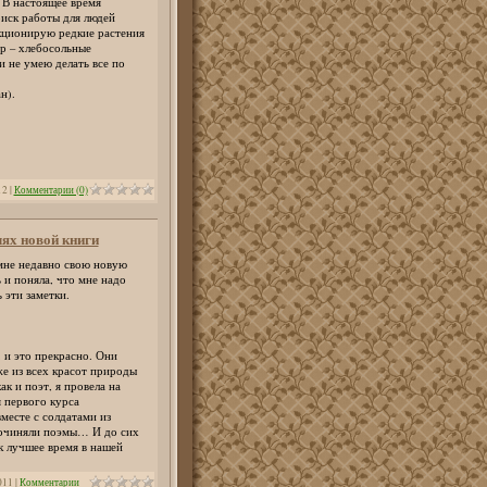
. В настоящее время
оиск работы для людей
кционирую редкие растения
ер – хлебосольные
 не умею делать все по
н).
12
|
Комментарии (0)
ях новой книги
мне недавно свою новую
 и поняла, что мне надо
 эти заметки.
 и это прекрасно. Они
же из всех красот природы
к и поэт, я провела на
 первого курса
месте с солдатами из
 сочиняли поэмы… И до сих
к лучшее время в нашей
011
|
Комментарии