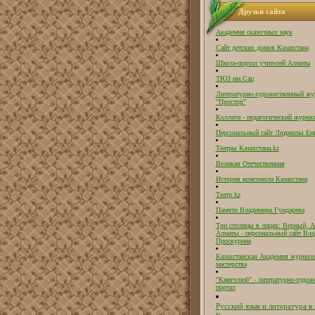
Друзья сайта
Академия сказочных наук
Сайт детских домов Казахстана
Школа-портал учителей Алматы
ТЮЗ им.Сац
Литературно-художественный жу
"Простор"
Коллеги - педагогический журнал
Персональный сайт Людмилы Ен
Театры Казахстана.kz
Великая Отечественная
История комсомола Казахстана
Театр.kz
Памяти Владимира Гундарева
Три столицы в лицах: Верный, А
Алматы - персональный сайт Вл
Проскурина
Казахстанская Академия журнали
мастерства
"Книголюб" - литературно-худож
портал
Русский язык и литература в