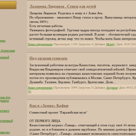
Лазарева Людмила . Стихи для детей
Лазарева Людмила. Родилась и живу в г.Алма-Ата.
По образованию - экономист.Пишу стихи и прозу. Выпускница литерат
(весна 2007г)
Есть печатные работы.
Увлекаюсь фотографией. Удачные кадры иногда попадают на республика
растет большая коллекция редких растений. В доме – «ботанический сад
истинный стрелец, вечно ищу что-то новое. Чтобы жить было интересн
рнал
Наши современники
| Просмотров: 1149 | Загрузок: 0 | Добавил:
Melady
| Дата:
30.05.201
 Казахстана
Под орлами семи рек
исеевой
Заслуженный работник культуры Казахстана, писатель, журналист, кан
Владислав Владимиров отмечает свой семидесятилетний юбилей. Первы
материалы появились на страницах казахстанских изданий более полувек
потом его произведения публиковались в Москве, Санкт-Петербурге, К
Душанбе, Таллине, Берлине, Гамбурге, Братиславе, Дели...
Наши современники
| Просмотров: 1099 | Загрузок: 0 | Добавил:
Людмила
| Дата:
09.02.2
(0)
лма-Ата,
адимира
Как в «Замке» Кафки
стского
Cовместный проект "Евразийская муза"
ОТ ПЕРВОГО ЛИЦА
ественный
Казахстанский журнал «Тамыр», отмечающий в этом году своё 10-летие, 
родине, но и в ближнем и дальнем зарубежье. По мнению доктора фило
 школах
(Санкт-Петербург), «Тамыр» «показывает возможность самостоятельног