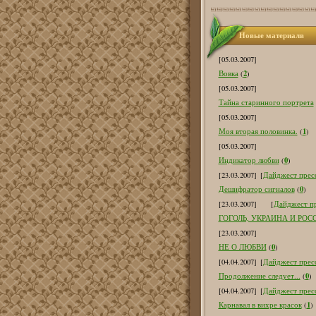
Новые материалв
[05.03.2007]
2
Вовка
(
)
[05.03.2007]
Тайна старинного портрета
[05.03.2007]
1
Моя вторая половинка.
(
)
[05.03.2007]
0
Индикатор любви
(
)
[23.03.2007]
[
Дайджест пресс
0
Дешифратор сигналов
(
)
[23.03.2007]
[
Дайджест пр
ГОГОЛЬ, УКРАИНА И РОС
[23.03.2007]
0
НЕ О ЛЮБВИ
(
)
[04.04.2007]
[
Дайджест пресс
0
Продолжение следует...
(
)
[04.04.2007]
[
Дайджест пресс
1
Карнавал в вихре красок
(
)