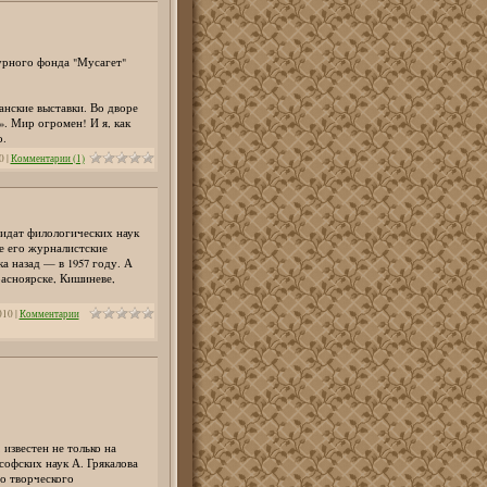
урного фонда "Мусагет"
нские выставки. Во дворе
». Мир огромен! И я, как
о.
0
|
Комментарии (1)
дидат филологических наук
е его журналистские
а назад — в 1957 году. А
расноярске, Кишиневе,
010
|
Комментарии
известен не только на
софских наук А. Грякалова
о творческого