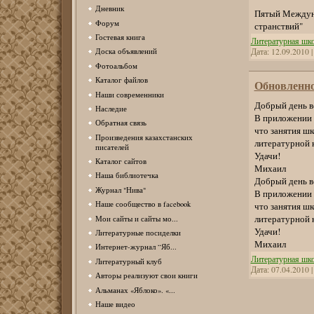
Дневник
Пятый Междуна
Форум
странствий"
Гостевая книга
Литературная шк
Дата:
12.09.2010
Доска объявлений
Фотоальбом
Каталог файлов
Обновленн
Наши современники
Добрый день в
Наследие
В приложении 
Обратная связь
что занятия шк
Произведения казахстанских
литературной 
писателей
Удачи!
Каталог сайтов
Михаил
Наша библиотечка
Добрый день в
Журнал "Нива"
В приложении 
Наше сообщество в facebook
что занятия шк
литературной 
Мои сайты и сайты мо...
Удачи!
Литературные посиделки
Михаил
Интернет-журнал “Яб...
Литературная шк
Литературный клуб
Дата:
07.04.2010
Авторы реализуют свои книги
Альманах «Яблоко». «...
Наше видео