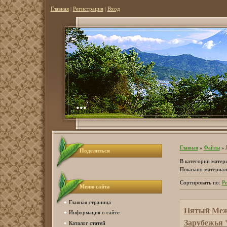
Главная
|
Регистрация
|
Вход
...
Главная
»
Файлы
» 
Поделиться
В категории матер
Показано материал
Сортировать по
:
Р
Меню сайта
Главная страница
Пятый Межд
Информация о сайте
Зарубежья 
Каталог статей