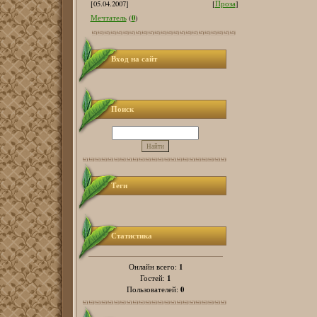
[05.04.2007]
[
Проза
]
0
Мечтатель
(
)
Вход на сайт
Поиск
Теги
Статистика
1
Онлайн всего:
1
Гостей:
0
Пользователей: