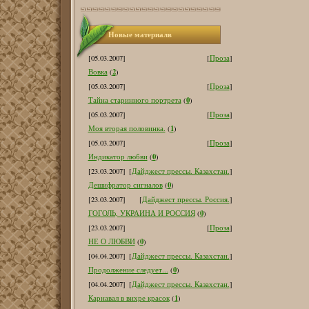
Новые материалв
[05.03.2007]
[
Проза
]
2
Вовка
(
)
[05.03.2007]
[
Проза
]
0
Тайна старинного портрета
(
)
[05.03.2007]
[
Проза
]
1
Моя вторая половинка.
(
)
[05.03.2007]
[
Проза
]
0
Индикатор любви
(
)
[23.03.2007]
[
Дайджест прессы. Казахстан.
]
0
Дешифратор сигналов
(
)
[23.03.2007]
[
Дайджест прессы. Россия.
]
0
ГОГОЛЬ, УКРАИНА И РОССИЯ
(
)
[23.03.2007]
[
Проза
]
0
НЕ О ЛЮБВИ
(
)
[04.04.2007]
[
Дайджест прессы. Казахстан.
]
0
Продолжение следует...
(
)
[04.04.2007]
[
Дайджест прессы. Казахстан.
]
1
Карнавал в вихре красок
(
)