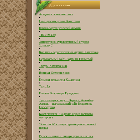
Друзья сайта
Академия сказочных наук
Сайт детских домов Казахстана
Школа-портал учителей Алматы
ТЮЗ им.Сац
Литературно-художественный журнал
"Простор"
Коллеги - педагогический журнал Казахстана
Персональный сайт Людмилы Енисеевой
Театры Казахстана.kz
Великая Отечественная
История комсомола Казахстана
Театр.kz
Памяти Владимира Гундарева
Три столицы в лицах: Верный, Алма-Ата,
Алматы - персональный сайт Владимира
Проскурина
Казахстанская Академия журналистского
мастерства
"Книголюб" - литературно-художественный
портал
Русский язык и литература в школах