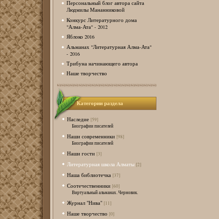
Персональный блог автора сайта
Людмилы Мананниковой
Конкурс Литературного дома
"Алма-Ата" - 2012
Яблоко 2016
Альманах "Литературная Алма-Ата"
- 2016
Трибуна начинающего автора
Наше творчество
Категории раздела
Наследие
[59]
Биографии писателей
Наши современники
[98]
Биографии писателей
Наши гости
[3]
Литературная школа Алматы
[2]
Наша библиотечка
[37]
Соотечественники
[60]
Виртуальный альманах. Черновик.
Журнал "Нива"
[11]
Наше творчество
[0]