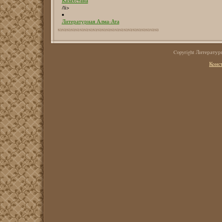
Казахстана
/li>
Литературная Алма-Ата
Copyright Литерату
Конс