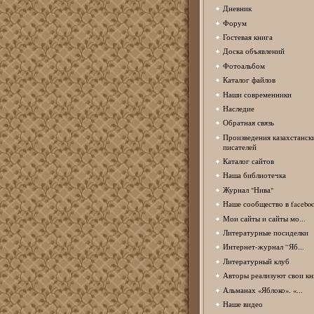
Дневник
Форум
Гостевая книга
Доска объявлений
Фотоальбом
Каталог файлов
Наши современники
Наследие
Обратная связь
Произведения казахстанск
писателей
Каталог сайтов
Наша библиотечка
Журнал "Нива"
Наше сообщество в facebo
Мои сайты и сайты мо...
Литературные посиделки
Интернет-журнал “Яб...
Литературный клуб
Авторы реализуют свои кн
Альманах «Яблоко». «...
Наше видео