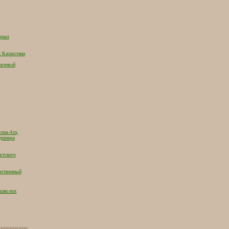
рнал
 Казахстана
исеевой
лма-Ата,
адимира
стского
ественный
 школах