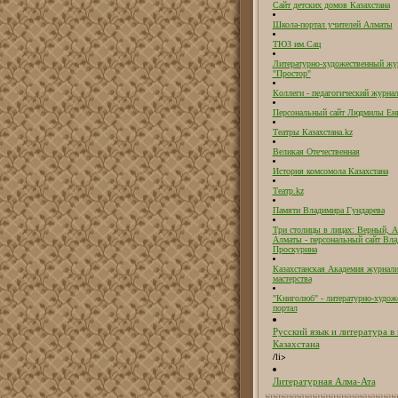
Сайт детских домов Казахстана
Школа-портал учителей Алматы
ТЮЗ им.Сац
Литературно-художественный жу
"Простор"
Коллеги - педагогический журнал
Персональный сайт Людмилы Ен
Театры Казахстана.kz
Великая Отечественная
История комсомола Казахстана
Театр.kz
Памяти Владимира Гундарева
Три столицы в лицах: Верный, А
Алматы - персональный сайт Вл
Проскурина
Казахстанская Академия журнали
мастерства
"Книголюб" - литературно-худож
портал
Русский язык и литература в
Казахстана
/li>
Литературная Алма-Ата