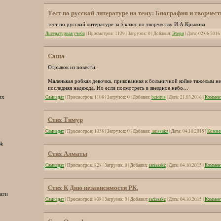
Тест по русской литературе на тему: Биография и творчес
тест по русской литературе за 5 класс по творчеству И.А.Крылова
Литературная учеба
| Просмотров: 1129 | Загрузок: 0 | Добавил:
Этери
| Дата:
02.06.2016
Cаша
Отрывок из повести.
Маленькая робкая девочка, прикованная к больничной койке тяжелым не
последняя надежда. Но если посмотреть в звездное небо…
их
Самиздат
| Просмотров: 1108 | Загрузок: 0 | Добавил:
belorus
| Дата:
21.03.2016
|
Коммент
Стих Тимур
Самиздат
| Просмотров: 1038 | Загрузок: 0 | Добавил:
larissakz
| Дата:
04.10.2015
|
Коммен
ok
Стих Алматы
Самиздат
| Просмотров: 828 | Загрузок: 0 | Добавил:
larissakz
| Дата:
04.10.2015
|
Коммент
Стих К Дню независимости РК.
иги
Самиздат
| Просмотров: 808 | Загрузок: 0 | Добавил:
larissakz
| Дата:
04.10.2015
|
Коммент