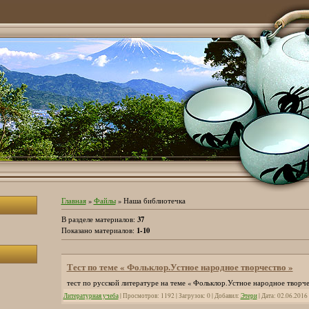
Главная
»
Файлы
» Наша библиотечка
37
В разделе материалов
:
1-10
Показано материалов
:
Тест по теме « Фольклор.Устное народное творчество »
тест по русской литературе на теме « Фольклор.Устное народное творчес
Литературная учеба
| Просмотров: 1192 | Загрузок: 0 | Добавил:
Этери
| Дата:
02.06.2016