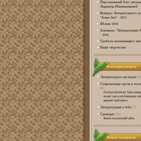
Персональный блог автора
Людмилы Мананниковой
Конкурс Литературного д
"Алма-Ата" - 2012
Яблоко 2016
Альманах "Литературная А
- 2016
Трибуна начинающего авт
Наше творчество
Категории раздела
Литературное наследие
[8]
Современные проза и поэзи
[6]
Господа писатели! Здесь кажд
может здесь опубликовать эл
вариант свой книги.
Литературная учеба
[7]
Самиздат
[16]
Книги посетителей сайта
Новые материалв