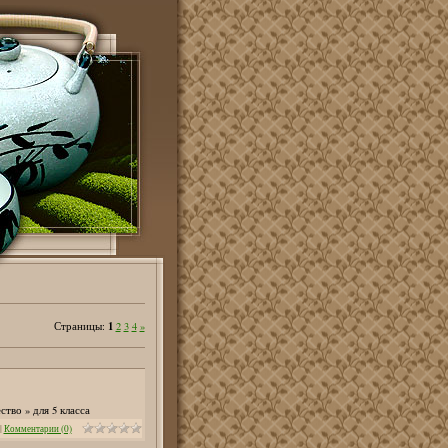
1
Страницы
:
2
3
4
»
тво » для 5 класса
|
Комментарии (0)