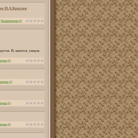
тво И.А.Крылов
|
Комментарии (0)
дугом. И, кажется, умерла
арии (0)
тарии (0)
арии (0)
арии (0)