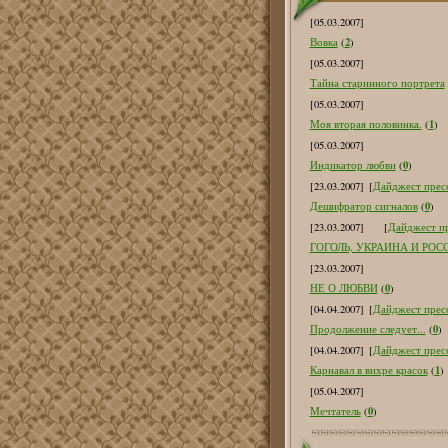
[05.03.2007]
2
Вовка
(
)
[05.03.2007]
Тайна старинного портрета
[05.03.2007]
1
Моя вторая половинка.
(
)
[05.03.2007]
0
Индикатор любви
(
)
[23.03.2007]
[
Дайджест пресс
0
Дешифратор сигналов
(
)
[23.03.2007]
[
Дайджест пр
ГОГОЛЬ, УКРАИНА И РОС
[23.03.2007]
0
НЕ О ЛЮБВИ
(
)
[04.04.2007]
[
Дайджест пресс
0
Продолжение следует...
(
)
[04.04.2007]
[
Дайджест пресс
1
Карнавал в вихре красок
(
)
[05.04.2007]
0
Мечтатель
(
)