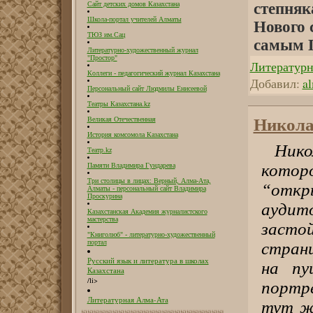
степняк
Сайт детских домов Казахстана
Школа-портал учителей Алматы
Нового 
ТЮЗ им.Сац
самым П
Литературно-художественный журнал
"Простор"
Литературн
Коллеги - педагогический журнал Казахстана
Добавил:
al
Персональный сайт Людмилы Енисеевой
Театры Казахстана.kz
Никола
Великая Отечественная
История комсомола Казахстана
Нико
Театр.kz
кот
Памяти Владимира Гундарева
Три столицы в лицах: Верный, Алма-Ата,
“откр
Алматы - персональный сайт Владимира
Проскурина
аудит
Казахстанская Академия журналистского
мастерства
засто
"Книголюб" - литературно-художественный
портал
страни
Русский язык и литература в школах
на пу
Казахстана
/li>
портр
Литературная Алма-Ата
тут же