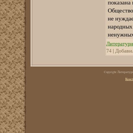
показана 
Общество,
не нуждае
народных 
ненужных
Литературн
74 | Добави
Copyright Литерату
Конс