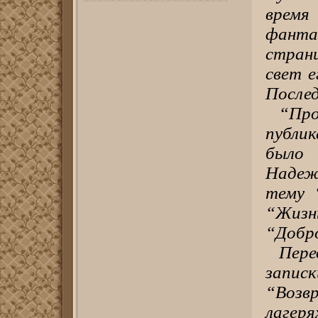
время
фант
стран
свет е
Послед
“Пр
публик
было
Надеж
тему 
“Жизнь
“Добро
Пер
запис
“Возв
лагеря