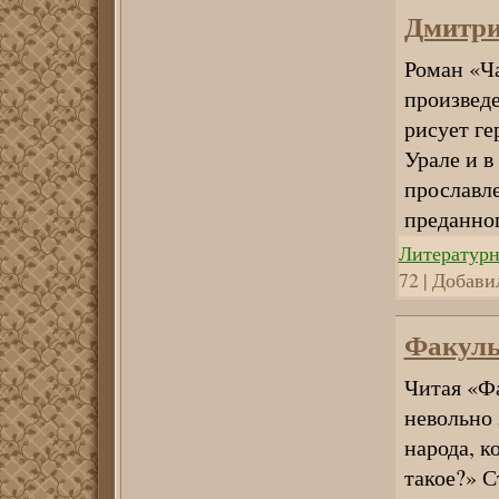
Дмитри
Роман «Ч
произведе
рисует ге
Урале и в
прославле
преданно
Литературн
72 | Добави
Факуль
Читая «Ф
невольно 
народа, к
такое?» С