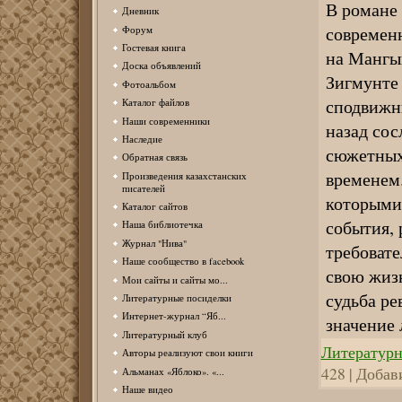
В романе
Дневник
современн
Форум
Гостевая книга
на Мангыш
Доска объявлений
Зигмунте
Фотоальбом
сподвижни
Каталог файлов
Наши современники
назад сос
Наследие
сюжетных 
Обратная связь
временем.
Произведения казахстанских
писателей
которыми 
Каталог сайтов
события, 
Наша библиотечка
Журнал "Нива"
требовате
Наше сообщество в facebook
свою жизн
Мои сайты и сайты мо...
судьба р
Литературные посиделки
Интернет-журнал “Яб...
значение 
Литературный клуб
Литературн
Авторы реализуют свои книги
428 | Добав
Альманах «Яблоко». «...
Наше видео