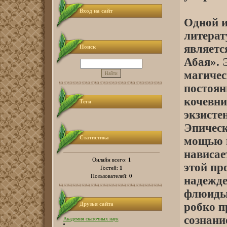
Вход на сайт
Одной и
литерат
являетс
Поиск
Абая». 
магичес
постоян
кочевни
Теги
экзисте
Эпическ
Статистика
мощью п
нависае
1
Онлайн всего:
этой пр
1
Гостей:
0
Пользователей:
надежде
флюиды
Друзья сайта
робко п
сознани
Академия сказочных наук