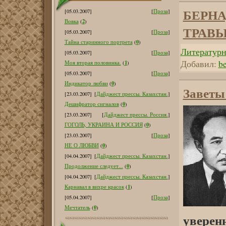
БЕРНА
[05.03.2007]
[
Проза
]
2
Вовка
(
)
ТРАВ
[05.03.2007]
[
Проза
]
0
Тайна старинного портрета
(
)
Литературн
[05.03.2007]
[
Проза
]
Добавил:
b
1
Моя вторая половинка.
(
)
[05.03.2007]
[
Проза
]
0
Индикатор любви
(
)
Заветы
[23.03.2007]
[
Дайджест прессы. Казахстан.
]
0
Дешифратор сигналов
(
)
[23.03.2007]
[
Дайджест прессы. Россия.
]
0
ГОГОЛЬ, УКРАИНА И РОССИЯ
(
)
[23.03.2007]
[
Проза
]
0
НЕ О ЛЮБВИ
(
)
[04.04.2007]
[
Дайджест прессы. Казахстан.
]
0
Продолжение следует...
(
)
[04.04.2007]
[
Дайджест прессы. Казахстан.
]
1
Карнавал в вихре красок
(
)
[05.04.2007]
[
Проза
]
0
Мечтатель
(
)
уверенн