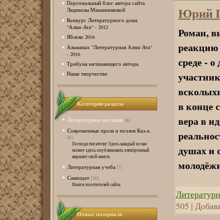
Персональный блог автора сайта
Юрий Ге
Людмилы Мананниковой
Конкурс Литературного дома
"Алма-Ата" - 2012
Роман, в
Яблоко 2016
реакцию 
Альманах "Литературная Алма-Ата"
- 2016
среде - 
Трибуна начинающего автора
участник
Наше творчество
всколыхн
в конце 
Категории раздела
вера в и
Литературное наследие
[8]
Современные проза и поэзия Каз-а.
реальнос
[6]
Господа писатели! Здесь каждый из вас
душах и 
может здесь опубликовать электронный
вариант свой книги.
молодёжи
Литературная учеба
[7]
Самиздат
[16]
Книги посетителей сайта
Литературн
505 | Добав
Новые материалв