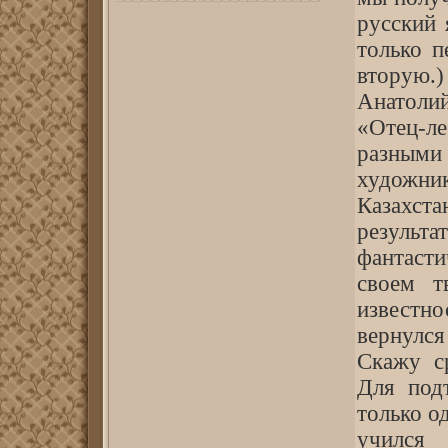
русский 
только п
вторую.)
Анатолий
«Отец-л
разными
художник
Казахст
результ
фантасти
своем т
известн
вернулся
Скажу ср
Для под
только о
учился 