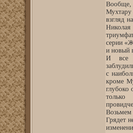
Вообще,
Мухтару
взгляд н
Николая 
триумфа
серии «Ж
и новый 
И все 
заблудил
с наибол
кроме Му
глубоко 
только
провидч
Возьмем 
Грядет н
изменени