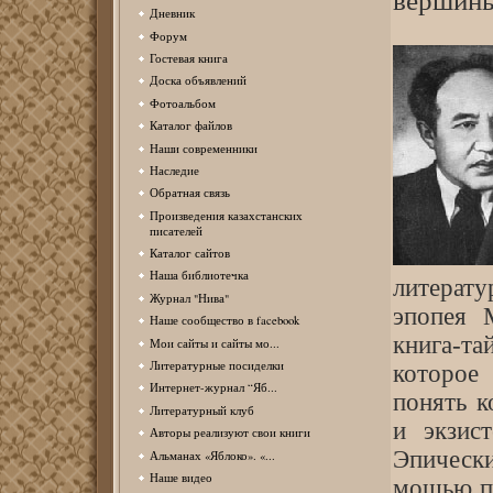
вершин
Дневник
Форум
Гостевая книга
Доска объявлений
Фотоальбом
Каталог файлов
Наши современники
Наследие
Обратная связь
Произведения казахстанских
писателей
Каталог сайтов
Наша библиотечка
литерату
Журнал "Нива"
эпопея 
Наше сообщество в facebook
книга-та
Мои сайты и сайты мо...
Литературные посиделки
которое
Интернет-журнал “Яб...
понять к
Литературный клуб
и экзис
Авторы реализуют свои книги
Эпическ
Альманах «Яблоко». «...
Наше видео
мощью по