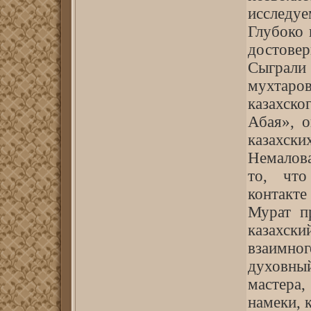
исследу
Глубоко 
достове
Сыграл
мухтаров
казахско
Абая», о
казахски
Немалов
то, что
контакте
Мурат п
казахск
взаимно
духовны
мастера,
намеки, 