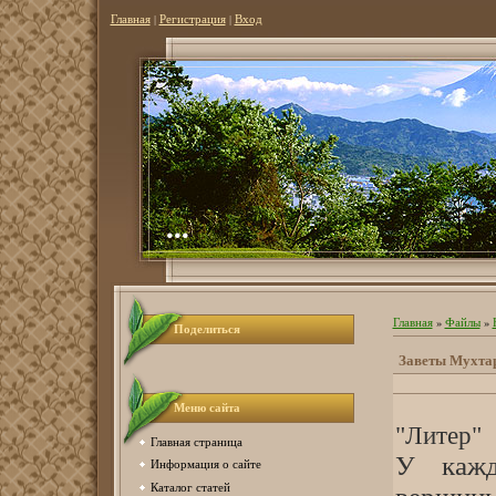
Главная
|
Регистрация
|
Вход
...
Главная
»
Файлы
»
Поделиться
Заветы Мухта
Меню сайта
"Литер"
Главная страница
У кажд
Информация о сайте
Каталог статей