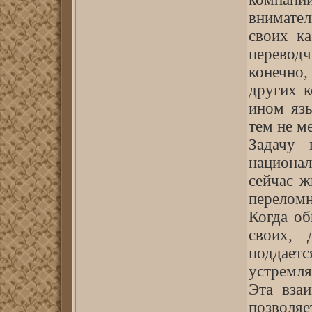
внимател
своих ка
переводч
конечно
других к
ином язы
тем не м
Задачу 
национал
сейчас ж
переломн
Когда об
своих, 
поддает
устремля
Эта взаи
позволя