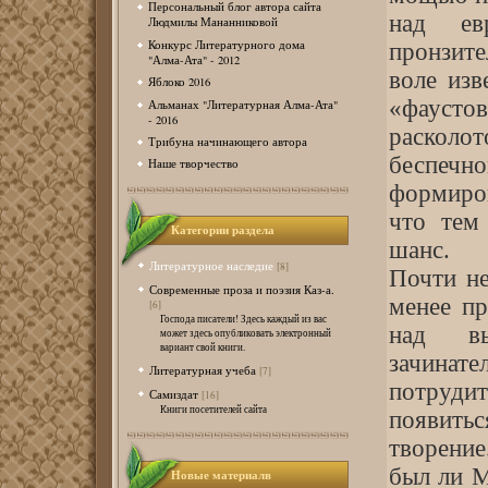
Персональный блог автора сайта
над ев
Людмилы Мананниковой
Конкурс Литературного дома
пронзите
"Алма-Ата" - 2012
воле из
Яблоко 2016
«фаусто
Альманах "Литературная Алма-Ата"
- 2016
расколот
Трибуна начинающего автора
беспечн
Наше творчество
формиров
что тем
Категории раздела
шанс.
Литературное наследие
[8]
Почти не
Современные проза и поэзия Каз-а.
менее пр
[6]
Господа писатели! Здесь каждый из вас
над вы
может здесь опубликовать электронный
вариант свой книги.
зачинате
Литературная учеба
[7]
потрудит
Самиздат
[16]
Книги посетителей сайта
появить
творение
был ли 
Новые материалв