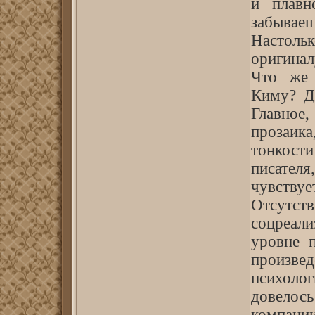
и плавн
забываеш
Настоль
оригинал
Что же 
Киму? Ду
Главно
прозаика
тонкост
писателя
чувствуе
Отсутст
соцреал
уровне п
произв
психол
довелос
компании