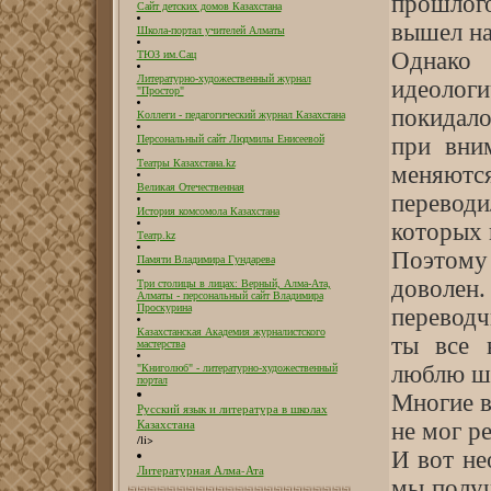
прошлог
Сайт детских домов Казахстана
вышел на
Школа-портал учителей Алматы
Однак
ТЮЗ им.Сац
Литературно-художественный журнал
идеологи
"Простор"
покидало
Коллеги - педагогический журнал Казахстана
при вни
Персональный сайт Людмилы Енисеевой
Театры Казахстана.kz
меняютс
Великая Отечественная
переводи
История комсомола Казахстана
которых 
Театр.kz
Поэтому
Памяти Владимира Гундарева
доволен
Три столицы в лицах: Верный, Алма-Ата,
Алматы - персональный сайт Владимира
Проскурина
переводч
Казахстанская Академия журналистского
ты все 
мастерства
люблю ш
"Книголюб" - литературно-художественный
портал
Многие в
Русский язык и литература в школах
Казахстана
не мог р
/li>
И вот не
Литературная Алма-Ата
мы получ