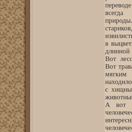
перевод
всегда
природы
старик
извилист
в выцвет
длинной 
Вот лес
Вот трав
мягким
находило
с хищны
животны
А вот 
человеч
интерес
человеч