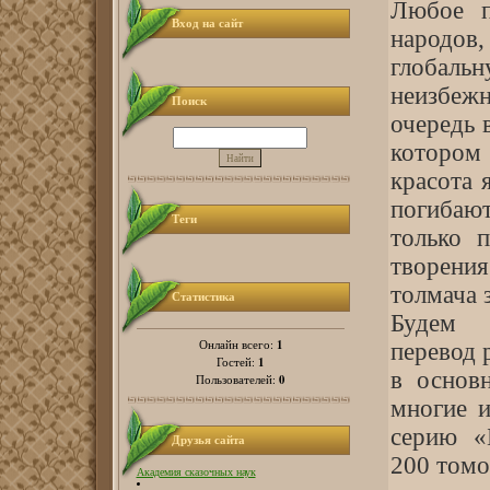
Любое п
Вход на сайт
народов
глобаль
неизбежн
Поиск
очередь 
котором 
красота 
погибают
Теги
только 
творения
толмача 
Статистика
Будем 
1
Онлайн всего:
перевод 
1
Гостей:
в основ
0
Пользователей:
многие и
серию «
Друзья сайта
200 томо
Академия сказочных наук