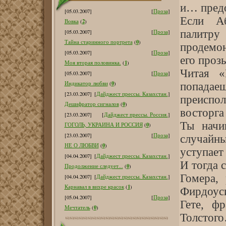
и… предо
[05.03.2007]
[
Проза
]
Если А
2
Вовка
(
)
палитр
[05.03.2007]
[
Проза
]
0
Тайна старинного портрета
(
)
продемон
[05.03.2007]
[
Проза
]
его проз
1
Моя вторая половинка.
(
)
Читая «
[05.03.2007]
[
Проза
]
0
Индикатор любви
(
)
попадаеш
[23.03.2007]
[
Дайджест прессы. Казахстан.
]
преисп
0
Дешифратор сигналов
(
)
восторга
[23.03.2007]
[
Дайджест прессы. Россия.
]
Ты начи
0
ГОГОЛЬ, УКРАИНА И РОССИЯ
(
)
[23.03.2007]
[
Проза
]
случайны
0
НЕ О ЛЮБВИ
(
)
уступает
[04.04.2007]
[
Дайджест прессы. Казахстан.
]
И тогда 
0
Продолжение следует...
(
)
Гомера,
[04.04.2007]
[
Дайджест прессы. Казахстан.
]
1
Карнавал в вихре красок
(
)
Фирдоуси
[05.04.2007]
[
Проза
]
Гете, ф
0
Мечтатель
(
)
Толстог