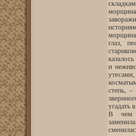
складк
морщин
завора
истори
морщина
глаз, п
старико
казалось
и неживо
утесами
косматым
степь, –
зверино
угадать 
В чем 
заменил
сменилас