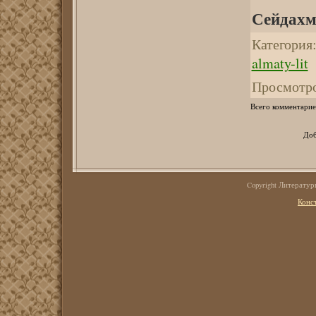
Сейдах
Категория
almaty-lit
Просмотр
Всего комментарие
Доб
Copyright Литерату
Конс