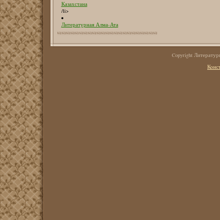
Казахстана
/li>
Литературная Алма-Ата
Copyright Литерату
Конс