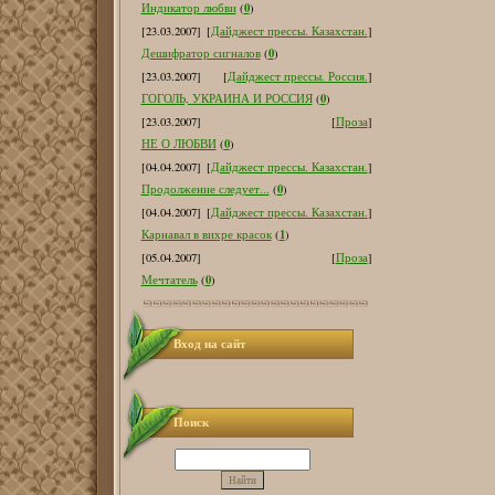
0
Индикатор любви
(
)
[23.03.2007]
[
Дайджест прессы. Казахстан.
]
0
Дешифратор сигналов
(
)
[23.03.2007]
[
Дайджест прессы. Россия.
]
0
ГОГОЛЬ, УКРАИНА И РОССИЯ
(
)
[23.03.2007]
[
Проза
]
0
НЕ О ЛЮБВИ
(
)
[04.04.2007]
[
Дайджест прессы. Казахстан.
]
0
Продолжение следует...
(
)
[04.04.2007]
[
Дайджест прессы. Казахстан.
]
1
Карнавал в вихре красок
(
)
[05.04.2007]
[
Проза
]
0
Мечтатель
(
)
Вход на сайт
Поиск