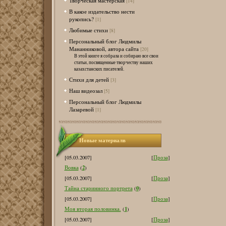
Творческая мастерская
[14]
В какое издательство нести
рукопись?
[1]
Любимые стихи
[8]
Персональный блог Людмилы
Мананниковой, автора сайта
[20]
В этой книге я собрала и собираю все свои
статьи, посвященные творчеству наших
казахстанских писателей.
Стихи для детей
[3]
Наш видеозал
[5]
Персональный блог Людмилы
Лазаревой
[1]
Новые материалв
[05.03.2007]
[
Проза
]
2
Вовка
(
)
[05.03.2007]
[
Проза
]
0
Тайна старинного портрета
(
)
[05.03.2007]
[
Проза
]
1
Моя вторая половинка.
(
)
[05.03.2007]
[
Проза
]