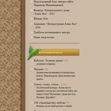
Персональный блог автора сайта
Людмилы Мананниковой
Конкурс Литературного дома
"Алма-Ата" - 2012
Яблоко 2016
Альманах "Литературная Алма-Ата"
- 2016
Трибуна начинающего автора
Наше творчество
Категории раздела
Кабачок "Зеленая лампа"
[32]
душевное общение
Читалка
[20]
Делимся впечатлениями об интересных
книгах. Рекомендуем. Даем интересные
адреса.
Стихи, стихи, стихи...
[134]
Поэтический конкурс. В нем могут
принять участие все посетители сайта, кто
пишут стихи! Возможно, среди нас есть
Пушкин. Дерзайте!
104 страницы про любовь
[43]
Конкурс на лучший рассказ о любви