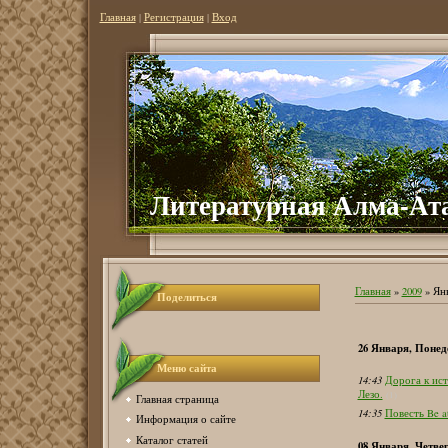
Главная
|
Регистрация
|
Вход
Литературная Алма-Ат
Главная
»
2009
»
Ян
Поделиться
26 Января, Понед
Меню сайта
14:43
Дорога к ист
Лезо.
(1)
Главная страница
14:35
Повесть Be a
Информация о сайте
Каталог статей
08 Января, Четве