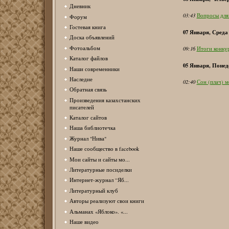
Дневник
03:43
Вопросы для
Форум
Гостевая книга
07 Января, Среда
Доска объявлений
Фотоальбом
09:16
Итоги конку
Каталог файлов
05 Января, Понед
Наши современники
Наследие
02:40
Сон (плач) 
Обратная связь
Произведения казахстанских
писателей
Каталог сайтов
Наша библиотечка
Журнал "Нива"
Наше сообщество в facebook
Мои сайты и сайты мо...
Литературные посиделки
Интернет-журнал “Яб...
Литературный клуб
Авторы реализуют свои книги
Альманах «Яблоко». «...
Наше видео