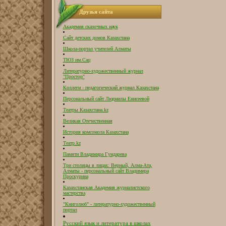
Друзья сайта
Академия сказочных наук
Сайт детских домов Казахстана
Школа-портал учителей Алматы
ТЮЗ им.Сац
Литературно-художественный журнал
"Простор"
Коллеги - педагогический журнал Казахстана
Персональный сайт Людмилы Енисеевой
Театры Казахстана.kz
Великая Отечественная
История комсомола Казахстана
Театр.kz
Памяти Владимира Гундарева
Три столицы в лицах: Верный, Алма-Ата,
Алматы - персональный сайт Владимира
Проскурина
Казахстанская Академия журналистского
мастерства
"Книголюб" - литературно-художественный
портал
Русский язык и литература в школах