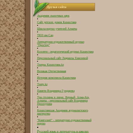
Друзья сайта
Академия сказочных наук
Сайт детских домов Казахстана
Школа-портал учителей Алматы
ТЮЗ им.Сац
Литературно-художественный журнал
"Простор"
Коллеги - педагогический журнал Казахстана
Персональный сайт Людмилы Енисеевой
Театры Казахстана.kz
Великая Отечественная
История комсомола Казахстана
Театр.kz
Памяти Владимира Гундарева
Три столицы в лицах: Верный, Алма-Ата,
Алматы - персональный сайт Владимира
Проскурина
Казахстанская Академия журналистского
мастерства
"Книголюб" - литературно-художественный
портал
Русский язык и литература в школах