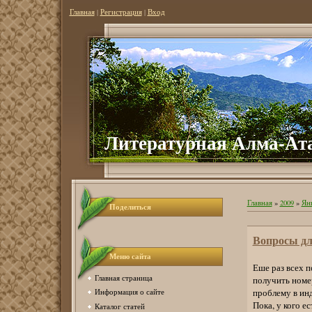
Главная
|
Регистрация
|
Вход
Литературная Алма-Ат
Главная
»
2009
»
Ян
Поделиться
Вопросы дл
Меню сайта
Еше раз всех п
Главная страница
получить номе
проблему в инд
Информация о сайте
Пока, у кого е
Каталог статей