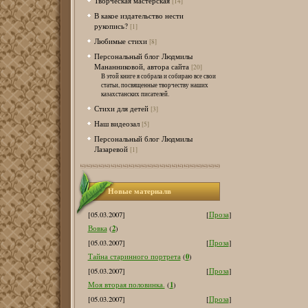
Творческая мастерская
[14]
В какое издательство нести
рукопись?
[1]
Любимые стихи
[8]
Персональный блог Людмилы
Мананниковой, автора сайта
[20]
В этой книге я собрала и собираю все свои
статьи, посвященные творчеству наших
казахстанских писателей.
Стихи для детей
[3]
Наш видеозал
[5]
Персональный блог Людмилы
Лазаревой
[1]
Новые материалв
[05.03.2007]
[
Проза
]
2
Вовка
(
)
[05.03.2007]
[
Проза
]
0
Тайна старинного портрета
(
)
[05.03.2007]
[
Проза
]
1
Моя вторая половинка.
(
)
[05.03.2007]
[
Проза
]