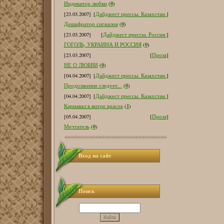
0
Индикатор любви
(
)
[23.03.2007]
[
Дайджест прессы. Казахстан.
]
0
Дешифратор сигналов
(
)
[23.03.2007]
[
Дайджест прессы. Россия.
]
0
ГОГОЛЬ, УКРАИНА И РОССИЯ
(
)
[23.03.2007]
[
Проза
]
0
НЕ О ЛЮБВИ
(
)
[04.04.2007]
[
Дайджест прессы. Казахстан.
]
0
Продолжение следует...
(
)
[04.04.2007]
[
Дайджест прессы. Казахстан.
]
1
Карнавал в вихре красок
(
)
[05.04.2007]
[
Проза
]
0
Мечтатель
(
)
Вход на сайт
Поиск