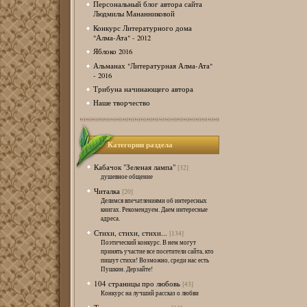
Персональный блог автора сайта
Людмилы Мананниковой
Конкурс Литературного дома
"Алма-Ата" - 2012
Яблоко 2016
Альманах "Литературная Алма-Ата"
- 2016
Трибуна начинающего автора
Наше творчество
Категории раздела
Кабачок "Зеленая лампа"
[32]
душевное общение
Читалка
[20]
Делимся впечатлениями об интересных
книгах. Рекомендуем. Даем интересные
адреса.
Стихи, стихи, стихи...
[134]
Поэтический конкурс. В нем могут
принять участие все посетители сайта, кто
пишут стихи! Возможно, среди нас есть
Пушкин. Дерзайте!
104 страницы про любовь
[43]
Конкурс на лучший рассказ о любви