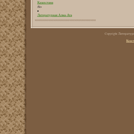
Казахстана
/li>
Литературная Алма-Ата
Copyright Литерату
Конс