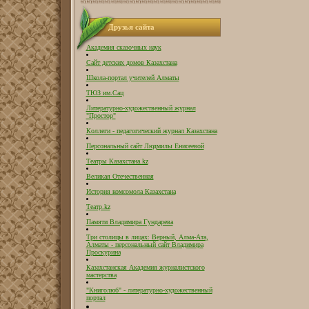
Друзья сайта
Академия сказочных наук
Сайт детских домов Казахстана
Школа-портал учителей Алматы
ТЮЗ им.Сац
Литературно-художественный журнал
"Простор"
Коллеги - педагогический журнал Казахстана
Персональный сайт Людмилы Енисеевой
Театры Казахстана.kz
Великая Отечественная
История комсомола Казахстана
Театр.kz
Памяти Владимира Гундарева
Три столицы в лицах: Верный, Алма-Ата,
Алматы - персональный сайт Владимира
Проскурина
Казахстанская Академия журналистского
мастерства
"Книголюб" - литературно-художественный
портал