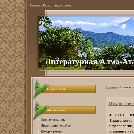
Главная
|
Регистрация
|
Вход
Литературная Алма-Ат
Главная
»
В какое и
Поделиться
Открытие н
Меню сайта
ШЕСТЬ ВОПР
Главная страница
Издательство 
антропологии,
Информация о сайте
созданные на с
Каталог статей