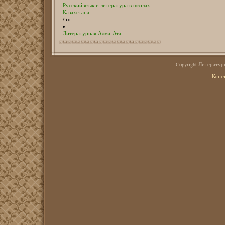
Русский язык и литература в школах
Казахстана
/li>
Литературная Алма-Ата
Copyright Литерату
Конс