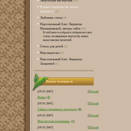
Творческая мастерская
[14]
В какое издательство нести
рукопись?
[1]
Любимые стихи
[8]
Персональный блог Людмилы
Мананниковой, автора сайта
[20]
В этой книге я собрала и собираю все свои
статьи, посвященные творчеству наших
казахстанских писателей.
Стихи для детей
[3]
Наш видеозал
[5]
Персональный блог Людмилы
Лазаревой
[1]
Новые материалв
[05.03.2007]
[
Проза
]
2
Вовка
(
)
[05.03.2007]
[
Проза
]
0
Тайна старинного портрета
(
)
[05.03.2007]
[
Проза
]
1
Моя вторая половинка.
(
)
[05.03.2007]
[
Проза
]