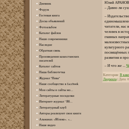
Юлий АРАНОВ
Дневник
– Давно ли сущ
Форум
– Издательств
Гостевая книга
единомышленник
Доска объявлений
читатели, нас 
Фотоальбом
человек в исто
Каталог файлов
главных напра
Наши современники
малоизвестных 
Наследие
культурного ра
Обратная связь
посвящённых п
Произведения казахстанских
развития и про
писателей
– И что же
...
Ч
Каталог сайтов
Наша библиотечка
Категория:
В како
Журнал "Нива"
Людмила
| Дата:
0
Наше сообщество в facebook
Мои сайты и сайты мо...
Литературные посиделки
Интернет-журнал “Яб...
Литературный клуб
Авторы реализуют свои книги
Альманах «Яблоко». «...
Наше видео