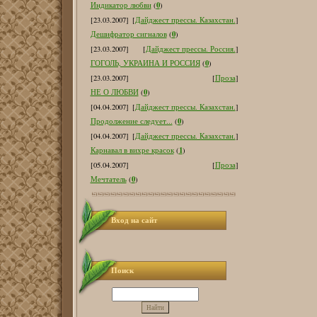
0
Индикатор любви
(
)
[23.03.2007]
[
Дайджест прессы. Казахстан.
]
0
Дешифратор сигналов
(
)
[23.03.2007]
[
Дайджест прессы. Россия.
]
0
ГОГОЛЬ, УКРАИНА И РОССИЯ
(
)
[23.03.2007]
[
Проза
]
0
НЕ О ЛЮБВИ
(
)
[04.04.2007]
[
Дайджест прессы. Казахстан.
]
0
Продолжение следует...
(
)
[04.04.2007]
[
Дайджест прессы. Казахстан.
]
1
Карнавал в вихре красок
(
)
[05.04.2007]
[
Проза
]
0
Мечтатель
(
)
Вход на сайт
Поиск