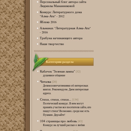
Персональный блог автора сайта
Людмилы Мананниковой
Конкурс Литературного дома
"Алма-Ата" - 2012
Яблоко 2016
Альманах "Литературная Алма-Ата"
- 2016
Трибуна начинающего автора
Наше творчество
Категории раздела
Кабачок "Зеленая лампа"
[32]
душевное общение
Читалка
[20]
Делимся впечатлениями об интересных
книгах. Рекомендуем. Даем интересные
адреса.
Стихи, стихи, стихи...
[134]
Поэтический конкурс. В нем могут
принять участие все посетители сайта, кто
пишут стихи! Возможно, среди нас есть
Пушкин. Дерзайте!
104 страницы про любовь
[43]
Конкурс на лучший рассказ о любви