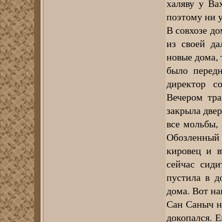
халяву у Ва
поэтому ни у
В совхозе до
из своей да
новые дома, 
было передн
директор со
Вечером тра
закрыла двер
все мольбы, 
Обозленный
кировец и в
сейчас сиди
пустила в д
дома. Вот на
Сан Саныч н
докопался. Е