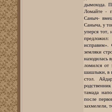
дымохода. П
Ломайте - п
Саныч- вмеш
Саныча, у то
уперся тот, 
предложил:
исправим». 
земляки стр
находилась в
ломился от 
шашлыки, в ц
стол. Айда
родственник
тамада напо
после перво
захмелели, 