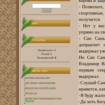
корова и зац
- Позвольте,
спортивные
получится.
Теги
- Нет у вас
упрямо на с
- Сан Саны
Статистика
допрыгнет 
выдержал уж
1
Онлайн всего:
1
Гостей:
Но Сан Сан
0
Пользователей:
Владимир Вл
первым сек
Друзья сайта
выдержал.
Академия сказочных наук
-Слушай Сан 
Сайт детских домов Казахстана
нравится, ка
Школа-портал учителей Алматы
ТЮЗ им.Сац
-Я буду жало
Литературно-художественный журнал
-Да хоть бог
"Простор"