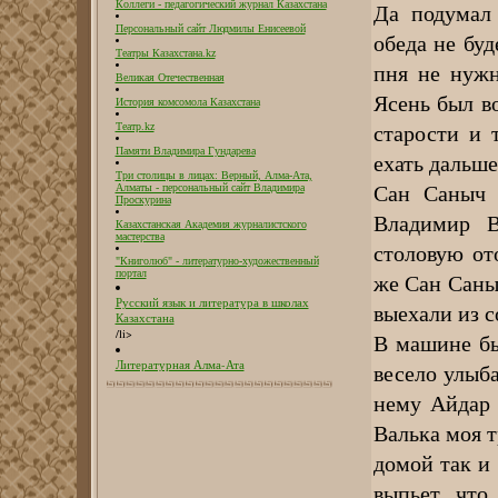
Да подумал 
Коллеги - педагогический журнал Казахстана
Персональный сайт Людмилы Енисеевой
обеда не буд
Театры Казахстана.kz
пня не нужн
Великая Отечественная
Ясень был в
История комсомола Казахстана
старости и 
Театр.kz
Памяти Владимира Гундарева
ехать дальше
Три столицы в лицах: Верный, Алма-Ата,
Сан Саныч 
Алматы - персональный сайт Владимира
Проскурина
Владимир В
Казахстанская Академия журналистского
мастерства
столовую от
"Книголюб" - литературно-художественный
портал
же Сан Саны
Русский язык и литература в школах
выехали из с
Казахстана
/li>
В машине бы
Литературная Алма-Ата
весело улыба
нему Айдар 
Валька моя т
домой так и 
выпьет, что