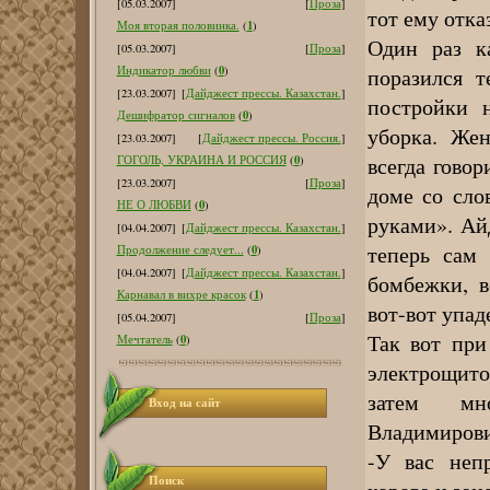
[05.03.2007]
[
Проза
]
тот ему отка
1
Моя вторая половинка.
(
)
Один раз к
[05.03.2007]
[
Проза
]
0
поразился т
Индикатор любви
(
)
[23.03.2007]
[
Дайджест прессы. Казахстан.
]
постройки н
0
Дешифратор сигналов
(
)
уборка. Жен
[23.03.2007]
[
Дайджест прессы. Россия.
]
всегда говор
0
ГОГОЛЬ, УКРАИНА И РОССИЯ
(
)
[23.03.2007]
[
Проза
]
доме со сло
0
НЕ О ЛЮБВИ
(
)
руками». Ай
[04.04.2007]
[
Дайджест прессы. Казахстан.
]
теперь сам
0
Продолжение следует...
(
)
[04.04.2007]
[
Дайджест прессы. Казахстан.
]
бомбежки, в
1
Карнавал в вихре красок
(
)
вот-вот упад
[05.04.2007]
[
Проза
]
Так вот при
0
Мечтатель
(
)
электрощито
затем мн
Вход на сайт
Владимирови
-У вас неп
Поиск