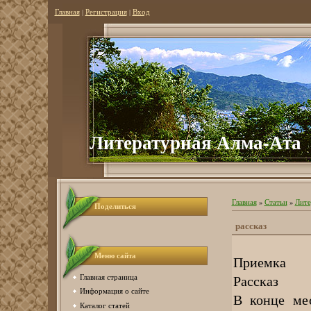
Главная
|
Регистрация
|
Вход
Литературная Алма-Ата
Главная
»
Статьи
»
Лите
Поделиться
рассказ
Меню сайта
Приемка
Рассказ
Главная страница
Информация о сайте
В конце мес
Каталог статей