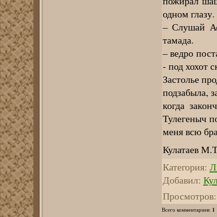
пожирал шаш
одном глазу.
– Слушай Аф
тамада.
– ведро пост
- под хохот с
Застолье про
подзабыла, з
когда закон
Тулегеныч по
меня всю бра
Кулатаев М.Т
Категория
:
Л
Добавил
:
Кул
Просмотров
:
1
Всего комментариев
: