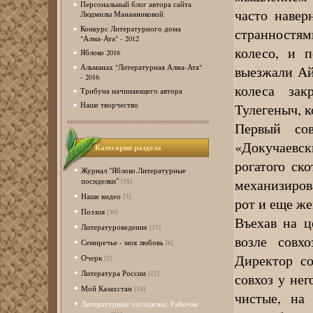
Персональный блог автора сайта
часто навер
Людмилы Мананниковой
Конкурс Литературного дома
странностя
"Алма-Ата" - 2012
колесо, и п
Яблоко 2016
Альманах "Литературная Алма-Ата"
выезжали Ай
- 2016
колеса зак
Трибуна начинающего автора
Тулегеныч, к
Наше творчество
Первый сов
«Докучаевск
Категории раздела
рогатого ск
Журнал "Яблоко.Литературные
механизиров
посиделки"
[58]
Наше видео
[7]
рот и еще же
Поэзия
[30]
Въехав на ц
Литературоведение
[37]
возле совх
Семиречье - моя любовь
[6]
Директор со
Очерк
[2]
Литература России
[12]
совхоз у не
Мой Казахстан
[18]
чистые, на 
Литературные посиделки. Рабочая