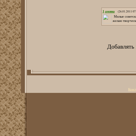
1
амина
(26.01.2011 07
Милые советск
желаю творческ
Добавлять
Copyright Литерату
Конс