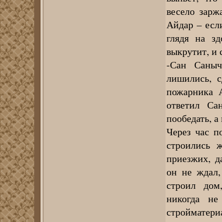
весело зарж
Айдар – есл
глядя на зд
выкрутит, и 
-Сан Саныч
лишились, с
пожарника 
ответил Са
пообедать, а
Через час п
строились 
приезжих, д
он не ждал,
строил дом
никогда н
стройматериа