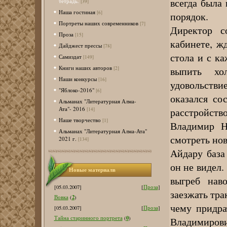
всегда была 
тетрадь.
[39]
Наша гостиная
[6]
порядок.
Портреты наших современников
[7]
Директор с
Проза
[15]
кабинете, ж
Дайджест прессы
[78]
стола и с к
Самиздат
[149]
Книги наших авторов
выпить хо
[2]
Наши конкурсы
[16]
удовольств
"Яблоко-2016"
[6]
оказался со
Альманах "Литературная Алма-
Ата"- 2016
расстройство
[14]
Наше творчество
[1]
Владимир Н
Альманах "Литературная Алма-Ата"
смотреть нов
2021 г.
[134]
Айдару база
он не видел.
Новые материалв
выгреб нав
[05.03.2007]
[
Проза
]
заезжать тра
2
Вовка
(
)
чему придра
[05.03.2007]
[
Проза
]
0
Тайна старинного портрета
(
)
Владимирови