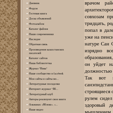
врачом рай
Дневник
архитекторо
Форум
Гостевая книга
совхозам пр
Доска объявлений
тридцать, р
Фотоальбом
попал в дал
Каталог файлов
Наши современники
уже на пенси
Наследие
натуре Сан 
Обратная связь
изрядно в
Произведения казахстанских
писателей
образования
Каталог сайтов
он уйдет н
Наша библиотечка
Журнал "Нива"
должностью 
Наше сообщество в facebook
Так вот в
Мои сайты и сайты мо...
санэпидст
Литературные посиделки
Интернет-журнал “Яб...
строящиеся о
Литературный клуб
рулем сидел
Авторы реализуют свои книги
здоровый д
Альманах «Яблоко». «...
Наше видео
мышлением к