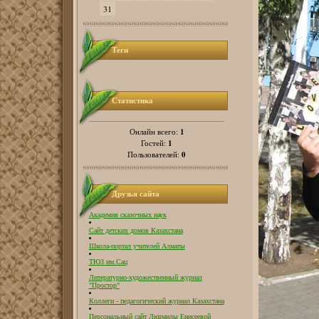
31
Теги
Статистика
1
Онлайн всего:
1
Гостей:
0
Пользователей:
Друзья сайта
Академия сказочных наук
Сайт детских домов Казахстана
Школа-портал учителей Алматы
ТЮЗ им.Сац
Литературно-художественный журнал
"Простор"
Коллеги - педагогический журнал Казахстана
Персональный сайт Людмилы Енисеевой