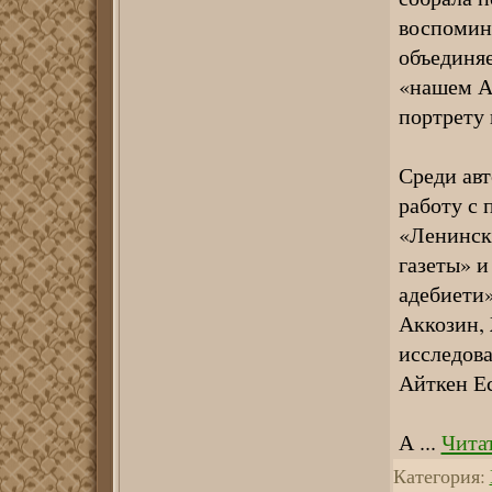
воспомин
объединяе
«нашем А
портрету
Среди авт
работу с 
«Ленинска
газеты» и
адебиети
Аккозин,
исследова
Айткен Ес
А
...
Чита
Категория: