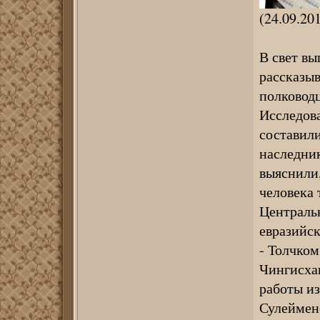
(24.09.20
В свет вы
рассказыв
полководц
Исследов
составил
наследни
выяснили,
человека 
Центральн
евразийск
- Толчком
Чингисхан
работы из
Сулеймено