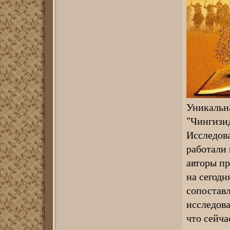
Уникальна
"Чингизид
Исследов
работали 
авторы п
на сегодн
сопоставл
исследова
что сейча