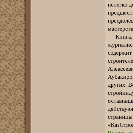
нелегко 
предшест
преодолев
мастерств
Книга, в
журналист
содержит 
строителе
Алексеев
Аубакиро
других. В
стройинду
оставивши
действующ
страницы
«КазСтро
Читать да