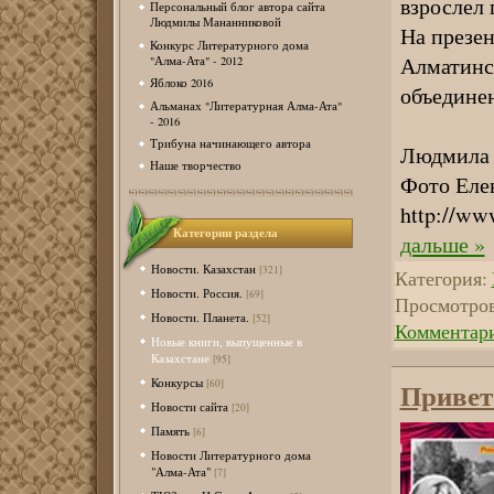
взрослел 
Персональный блог автора сайта
Людмилы Мананниковой
На презе
Конкурс Литературного дома
Алматинс
"Алма-Ата" - 2012
Яблоко 2016
объединен
Альманах "Литературная Алма-Ата"
- 2016
Трибуна начинающего автора
Людмила
Наше творчество
Фото Ел
http://w
Категории раздела
дальше »
Новости. Казахстан
[321]
Категория:
Новости. Россия.
[69]
Просмотров
Новости. Планета.
[52]
Комментари
Новые книги, выпущенные в
Казахстане
[95]
Конкурсы
[60]
Привет
Новости сайта
[20]
Память
[6]
Новости Литературного дома
"Алма-Ата"
[7]