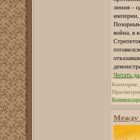
линия – о
империи, 
Позорным
война, в 
Стрепетов
готовился
отказавш
демонстр
Читать да
Категория:
Просмотров
Комментари
Между 