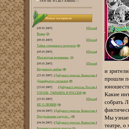
ТЮЗ им. Н.Сац г.Алматы
[5]
Новые материалв
[05.03.2007]
[
Проза
]
2
Вовка
(
)
[05.03.2007]
[
Проза
]
0
Тайна старинного портрета
(
)
[05.03.2007]
[
Проза
]
1
Моя вторая половинка.
(
)
[05.03.2007]
[
Проза
]
0
и зрители
Индикатор любви
(
)
[23.03.2007]
[
Дайджест прессы. Казахстан.
]
прошли по
0
Дешифратор сигналов
(
)
юношеств
[23.03.2007]
[
Дайджест прессы. Россия.
]
Какие ин
0
ГОГОЛЬ, УКРАИНА И РОССИЯ
(
)
[23.03.2007]
[
Проза
]
собрать 
0
НЕ О ЛЮБВИ
(
)
фактичес
[04.04.2007]
[
Дайджест прессы. Казахстан.
]
Мы узнаем
0
Продолжение следует...
(
)
[04.04.2007]
[
Дайджест прессы. Казахстан.
]
театре, о
1
Карнавал в вихре красок
(
)