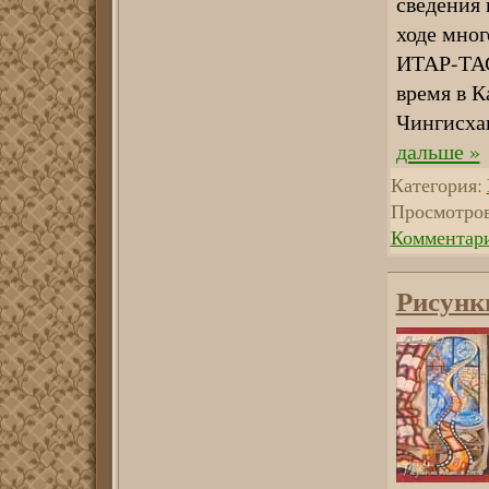
сведения
ходе мног
ИТАР-ТАСС
время в К
Чингисхан
дальше »
Категория:
Просмотров
Комментари
Рисунк