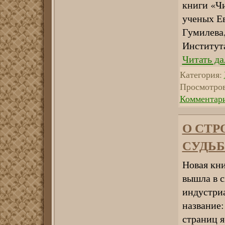
книги «Ч
ученых Ев
Гумилева,
Институт
Читать да
Категория:
Просмотров
Комментари
О СТР
СУДЬ
Новая кн
вышла в с
индустриа
название:
страниц я