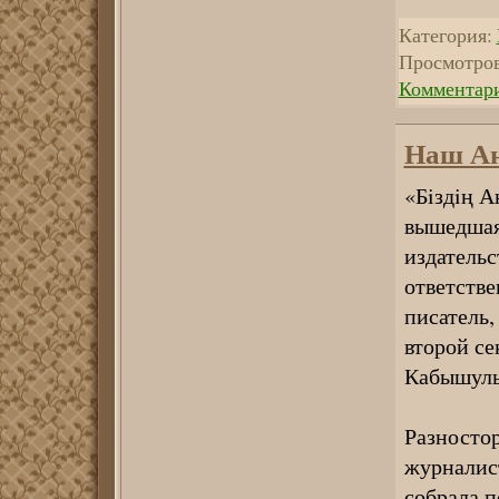
Категория:
Просмотров
Комментари
Наш А
«Бiздiң А
вышедшая
издательс
ответстве
писатель,
второй се
Кабышул
Разностор
журналис
собрала п