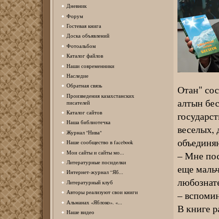
Дневник
Форум
Гостевая книга
Доска объявлений
Фотоальбом
Каталог файлов
Наши современники
Наследие
Обратная связь
Отан" сос
Произведения казахстанских
алтын бес
писателей
Каталог сайтов
государст
Наша библиотечка
веселых, 
Журнал "Нива"
объединяю
Наше сообщество в facebook
Мои сайты и сайты мо...
– Мне пос
Литературные посиделки
еще маль
Интернет-журнал “Яб...
любознат
Литературный клуб
Авторы реализуют свои книги
– вспомин
Альманах «Яблоко». «...
В книге р
Наше видео