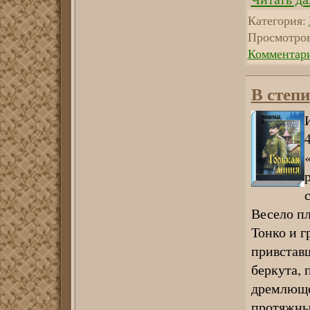
Категория:
Просмотров
Комментари
В степи
Весело пл
Тонко и г
привставш
беркута, 
дремлющег
протяжны