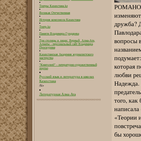
РОМАНОВС
Театры Казахстана.kz
Великая Отечественная
изменяют
История комсомола Казахстана
дружба? 
Театр.kz
Павлодара
Памяти Владимира Гундарева
вопросы в
Три столицы в лицах: Верный, Алма-Ата,
Алматы - персональный сайт Владимира
названием
Проскурина
Казахстанская Академия журналистского
подумает:
мастерства
которая п
"Книголюб" - литературно-художественный
портал
любви реш
Русский язык и литература в школах
Казахстана
Надежда. 
/li>
предатель
Литературная Алма-Ата
того, как
написала
«Теории 
повстреча
бы хорошо