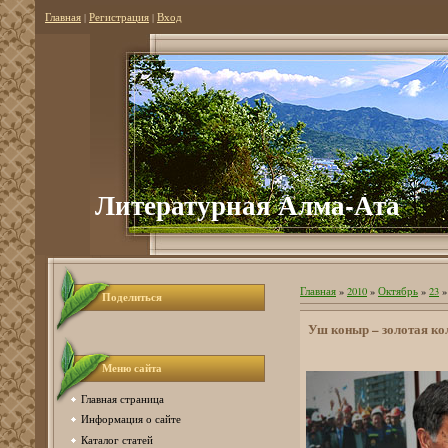
Главная
|
Регистрация
|
Вход
Литературная Алма-Ата
Главная
»
2010
»
Октябрь
»
23
»
Поделиться
Уш коныр – золотая к
Меню сайта
Главная страница
Информация о сайте
Каталог статей