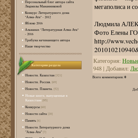
Персональный блог автора сайта
мегаполиса и с
Людмилы Мананниковой
Конкурс Литературного дома
"Алма-Ата" - 2012
Людмила АЛЕ
Яблоко 2016
Альманах "Литературная Алма-Ата"
Фото Елены 
- 2016
http://www.vech
Трибуна начинающего автора
Наше творчество
201010210940&
Категория
:
Новые
Категории раздела
948
|
Добавил
:
Лю
Новости. Казахстан
[321]
0
Всего комментариев
:
Новости. Россия.
[69]
Новости. Планета.
[52]
Доб
Новые книги, выпущенные в
Казахстане
[95]
Конкурсы
[60]
Новости сайта
[20]
Память
[6]
Новости Литературного дома
"Алма-Ата"
[7]