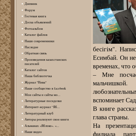
Дневник
Форум
Гостевая книга
Доска объявлений
Фотоальбом
Каталог файлов
Наши современники
бесiгiм". Напи
Наследие
Обратная связь
Есимбай. Он не
Произведения казахстанских
временах, что 
писателей
Каталог сайтов
– Мне посчас
Наша библиотечка
мальчишкой
Журнал "Нива"
Наше сообщество в facebook
любознатель
Мои сайты и сайты мо...
вспоминает Сад
Литературные посиделки
В книге расска
Интернет-журнал “Яб...
Литературный клуб
глава страны.
Авторы реализуют свои книги
На презентаци
Альманах «Яблоко». «...
филиала пар
Наше видео