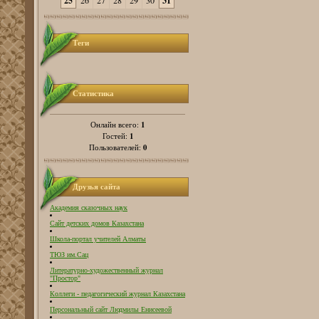
25
26
27
28
29
30
31
Теги
Статистика
1
Онлайн всего:
1
Гостей:
0
Пользователей:
Друзья сайта
Академия сказочных наук
Сайт детских домов Казахстана
Школа-портал учителей Алматы
ТЮЗ им.Сац
Литературно-художественный журнал
"Простор"
Коллеги - педагогический журнал Казахстана
Персональный сайт Людмилы Енисеевой