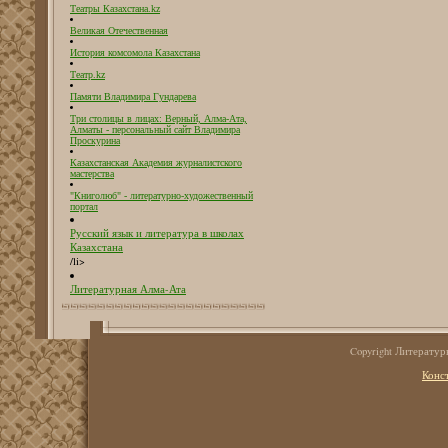
Театры Казахстана.kz
Великая Отечественная
История комсомола Казахстана
Театр.kz
Памяти Владимира Гундарева
Три столицы в лицах: Верный, Алма-Ата,
Алматы - персональный сайт Владимира
Проскурина
Казахстанская Академия журналистского
мастерства
"Книголюб" - литературно-художественный
портал
Русский язык и литература в школах
Казахстана
/li>
Литературная Алма-Ата
Copyright Литерату
Конс