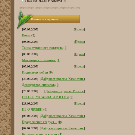
ТЮЗ им. Н.Сац г.Алматы
[5]
Новые материалв
[05.03.2007]
[
Проза
]
2
Вовка
(
)
[05.03.2007]
[
Проза
]
0
Тайна старинного портрета
(
)
[05.03.2007]
[
Проза
]
1
Моя вторая половинка.
(
)
[05.03.2007]
[
Проза
]
0
Индикатор любви
(
)
[23.03.2007]
[
Дайджест прессы. Казахстан.
]
0
Дешифратор сигналов
(
)
[23.03.2007]
[
Дайджест прессы. Россия.
]
0
ГОГОЛЬ, УКРАИНА И РОССИЯ
(
)
[23.03.2007]
[
Проза
]
0
НЕ О ЛЮБВИ
(
)
[04.04.2007]
[
Дайджест прессы. Казахстан.
]
0
Продолжение следует...
(
)
[04.04.2007]
[
Дайджест прессы. Казахстан.
]
1
Карнавал в вихре красок
(
)