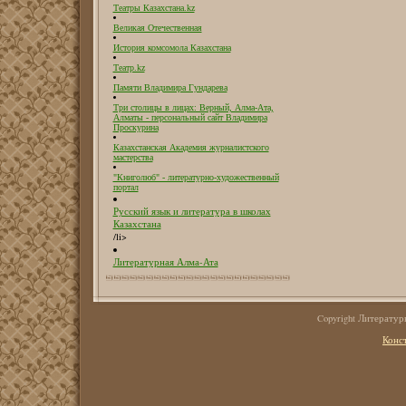
Театры Казахстана.kz
Великая Отечественная
История комсомола Казахстана
Театр.kz
Памяти Владимира Гундарева
Три столицы в лицах: Верный, Алма-Ата,
Алматы - персональный сайт Владимира
Проскурина
Казахстанская Академия журналистского
мастерства
"Книголюб" - литературно-художественный
портал
Русский язык и литература в школах
Казахстана
/li>
Литературная Алма-Ата
Copyright Литерату
Конс