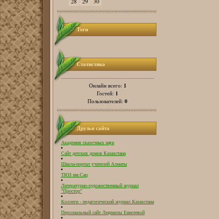
28
29
30
Теги
Статистика
1
Онлайн всего:
1
Гостей:
0
Пользователей:
Друзья сайта
Академия сказочных наук
Сайт детских домов Казахстана
Школа-портал учителей Алматы
ТЮЗ им.Сац
Литературно-художественный журнал
"Простор"
Коллеги - педагогический журнал Казахстана
Персональный сайт Людмилы Енисеевой