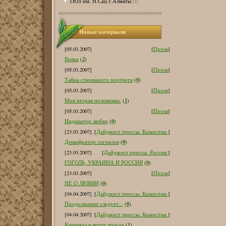
ТЮЗ им. Н.Сац г.Алматы
[5]
Новые материалв
[05.03.2007]
[
Проза
]
2
Вовка
(
)
[05.03.2007]
[
Проза
]
0
Тайна старинного портрета
(
)
[05.03.2007]
[
Проза
]
1
Моя вторая половинка.
(
)
[05.03.2007]
[
Проза
]
0
Индикатор любви
(
)
[23.03.2007]
[
Дайджест прессы. Казахстан.
]
0
Дешифратор сигналов
(
)
[23.03.2007]
[
Дайджест прессы. Россия.
]
0
ГОГОЛЬ, УКРАИНА И РОССИЯ
(
)
[23.03.2007]
[
Проза
]
0
НЕ О ЛЮБВИ
(
)
[04.04.2007]
[
Дайджест прессы. Казахстан.
]
0
Продолжение следует...
(
)
[04.04.2007]
[
Дайджест прессы. Казахстан.
]
1
Карнавал в вихре красок
(
)