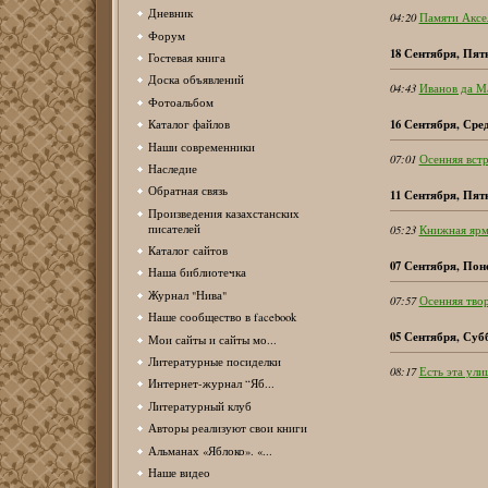
Дневник
04:20
Памяти Аксе
Форум
18 Сентября, Пят
Гостевая книга
Доска объявлений
04:43
Иванов да М
Фотоальбом
16 Сентября, Сре
Каталог файлов
Наши современники
07:01
Осенняя вст
Наследие
Обратная связь
11 Сентября, Пят
Произведения казахстанских
писателей
05:23
Книжная ярм
Каталог сайтов
07 Сентября, Пон
Наша библиотечка
Журнал "Нива"
07:57
Осенняя твор
Наше сообщество в facebook
05 Сентября, Суб
Мои сайты и сайты мо...
Литературные посиделки
08:17
Есть эта улиц
Интернет-журнал “Яб...
Литературный клуб
Авторы реализуют свои книги
Альманах «Яблоко». «...
Наше видео