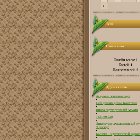
31
Теги
Статистика
1
Онлайн всего:
1
Гостей:
0
Пользователей:
Друзья сайта
Академия сказочных наук
Сайт детских домов Казахстана
Школа-портал учителей Алматы
ТЮЗ им.Сац
Литературно-художественный жу
"Простор"
Коллеги - педагогический журнал