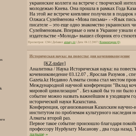
украинские коллеги на встрече с творческой инте
молодежью Киева. Она прошла в рамках Года Каза
На этой же встрече киевляне получили в подарок
Олжаса Сулейменова «Мова письма» - «Язык пись
писателе – это еще одно знакомство украинских ч
Сулейменовым. Впервые о нем в Украине узнали ещ
издательстве «Молодь» вышел сборник его стихот
Просмотров: 1288 | Добавил:
almaty-lit
| Дата:
08.12.2007
|
Комментарии (0)
Историческая наука: на повестке дня кочевниковедение
их
[KZ-today]
Аналитика / Наука Историческая наука: на повестк
кочевниковедение 03.12.07 , Ярослав Разумов , сп
Gazeta.kz Недавно Алматы снова стал местом про
Международной научной конференции "Вклад коче
ok
мировой цивилизации" . Без какой бы то ни было 
событие можно назвать важнейшим в уходящем го
исторической науки Казахстана.
Конференция, организованная Казахским научно-
институтом по проблемам культурного наследия н
Алматы второй раз.
иги
Первое такое событие произошло благодаря поко
профессору Нурбулату Масанову , два года назад. 
дальше »