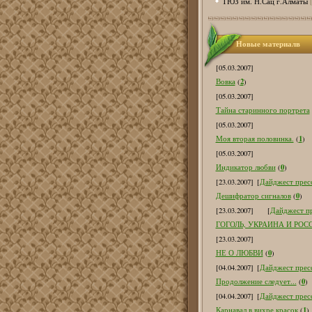
ТЮЗ им. Н.Сац г.Алматы
Новые материалв
[05.03.2007]
2
Вовка
(
)
[05.03.2007]
Тайна старинного портрета
[05.03.2007]
1
Моя вторая половинка.
(
)
[05.03.2007]
0
Индикатор любви
(
)
[23.03.2007]
[
Дайджест пресс
0
Дешифратор сигналов
(
)
[23.03.2007]
[
Дайджест пр
ГОГОЛЬ, УКРАИНА И РОС
[23.03.2007]
0
НЕ О ЛЮБВИ
(
)
[04.04.2007]
[
Дайджест пресс
0
Продолжение следует...
(
)
[04.04.2007]
[
Дайджест пресс
1
Карнавал в вихре красок
(
)