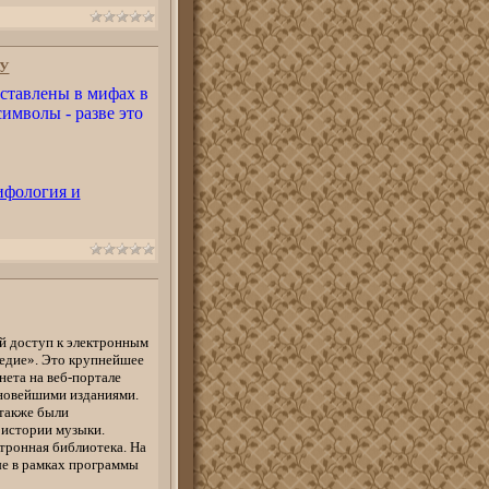
У
дставлены в мифах в
имволы - разве это
ифология и
й доступ к электронным
ледие». Это крупнейшее
нета на веб-портале
 новейшими изданиями.
также были
 истории музыки.
тронная библиотека. На
ые в рамках программы