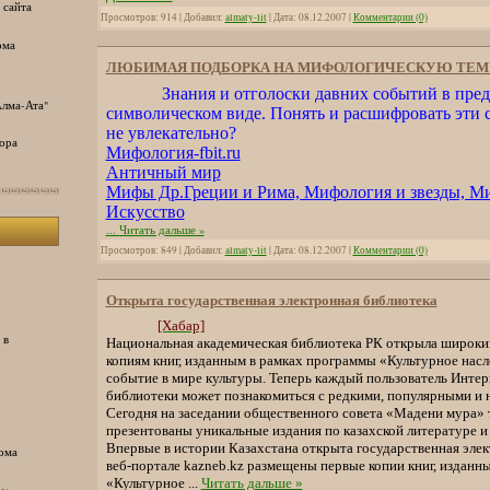
 сайта
Просмотров: 914 | Добавил:
almaty-lit
| Дата:
08.12.2007
|
Комментарии (0)
ома
ЛЮБИМАЯ ПОДБОРКА НА МИФОЛОГИЧЕСКУЮ ТЕМ
Знания и отголоски давних событий в пре
лма-Ата"
символическом виде. Понять и расшифровать эти с
не увлекательно?
ора
Мифология-fbit.ru
Античный мир
Мифы Др.Греции и Рима, Мифология и звезды, М
Искусство
...
Читать дальше »
Просмотров: 849 | Добавил:
almaty-lit
| Дата:
08.12.2007
|
Комментарии (0)
Открыта государственная электронная библиотека
[Хабар]
 в
Национальная академическая библиотека РК открыла широки
копиям книг, изданным в рамках программы «Культурное нас
событие в мире культуры. Теперь каждый пользователь Интер
библиотеки может познакомиться с редкими, популярными и
Сегодня на заседании общественного совета «Мадени мура» 
презентованы уникальные издания по казахской литературе и
Впервые в истории Казахстана открыта государственная элек
ома
веб-портале kazneb.kz размещены первые копии книг, изданн
«Культурное
...
Читать дальше »