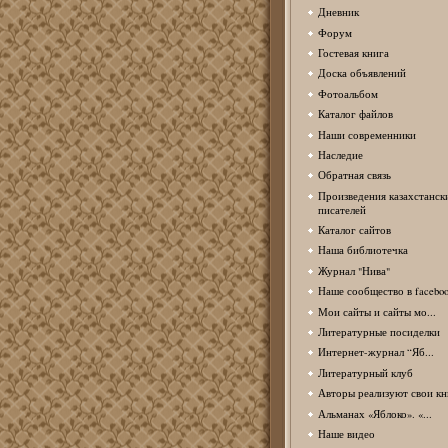
Дневник
Форум
Гостевая книга
Доска объявлений
Фотоальбом
Каталог файлов
Наши современники
Наследие
Обратная связь
Произведения казахстанск
писателей
Каталог сайтов
Наша библиотечка
Журнал "Нива"
Наше сообщество в facebo
Мои сайты и сайты мо...
Литературные посиделки
Интернет-журнал “Яб...
Литературный клуб
Авторы реализуют свои кн
Альманах «Яблоко». «...
Наше видео