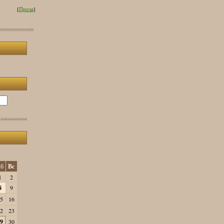
[
Проза
]
»
б
Вс
1
2
8
9
5
16
2
23
9
30