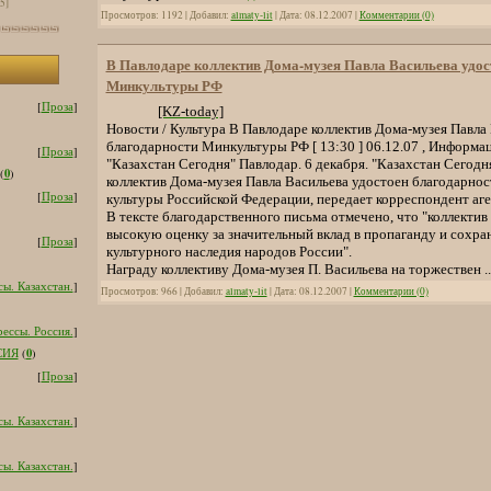
[5]
Просмотров: 1192 | Добавил:
almaty-lit
| Дата:
08.12.2007
|
Комментарии (0)
В Павлодаре коллектив Дома-музея Павла Васильева удос
Минкультуры РФ
[
Проза
]
[KZ-today]
Новости / Культура В Павлодаре коллектив Дома-музея Павла
благодарности Минкультуры РФ [ 13:30 ] 06.12.07 , Информа
[
Проза
]
"Казахстан Сегодня" Павлодар. 6 декабря. "Казахстан Сегодн
0
(
)
коллектив Дома-музея Павла Васильева удостоен благодарно
[
Проза
]
культуры Российской Федерации, передает корреспондент аге
В тексте благодарственного письма отмечено, что "коллектив
высокую оценку за значительный вклад в пропаганду и сохра
[
Проза
]
культурного наследия народов России".
Награду коллективу Дома-музея П. Васильева на торжествен
.
ы. Казахстан.
]
Просмотров: 966 | Добавил:
almaty-lit
| Дата:
08.12.2007
|
Комментарии (0)
ессы. Россия.
]
0
СИЯ
(
)
[
Проза
]
ы. Казахстан.
]
ы. Казахстан.
]