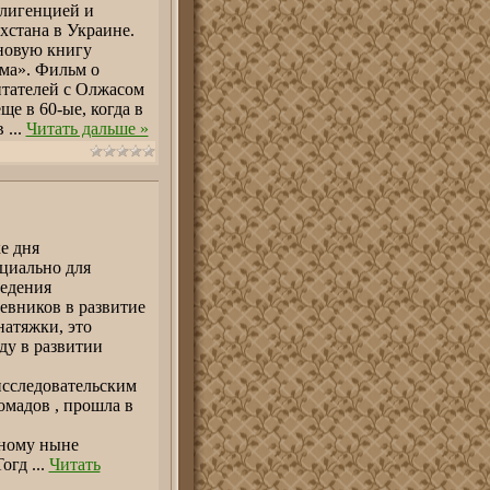
ллигенцией и
хстана в Украине.
 новую книгу
ма». Фильм о
итателей с Олжасом
е в 60-ые, когда в
в
...
Читать дальше »
е дня
ециально для
ведения
вников в развитие
натяжки, это
ду в развитии
исследовательским
омадов , прошла в
йному ныне
Тогд
...
Читать