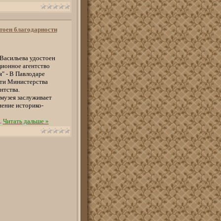
тоен благодарности
 Васильева удостоен
ционное агентство
я" - В Павлодаре
сти Министерства
нтства.
 музея заслуживает
нение историко-
..
Читать дальше »