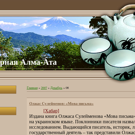
рная Алма-Ата
Главная
»
2007
»
Декабрь
»
08
Олжас Сулейменов: «Мова письма»
[Хабар]
Издана книга Олжаса Сулейменова «Мова письма»
на украинском языке. Поклонники писателя назва
исследованием. Выдающийся писатель, историк, л
государственный деятель – так представили Олжа