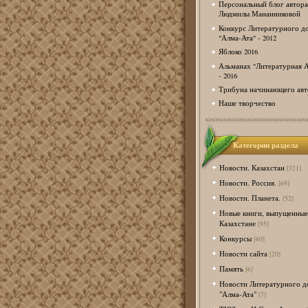
Персональный блог автора
Людмилы Мананниковой
Конкурс Литературного д
"Алма-Ата" - 2012
Яблоко 2016
Альманах "Литературная А
- 2016
Трибуна начинающего авт
Наше творчество
Категории раздела
Новости. Казахстан
[321]
Новости. Россия.
[69]
Новости. Планета.
[52]
Новые книги, выпущенные
Казахстане
[95]
Конкурсы
[60]
Новости сайта
[20]
Память
[6]
Новости Литературного д
"Алма-Ата"
[7]