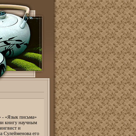
 - «Язык письма»
ли книгу научным
ингвист и
са Сулейменова его