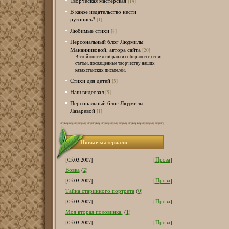
Творческая мастерская
[14]
В какое издательство нести
рукопись?
[1]
Любимые стихи
[8]
Персональный блог Людмилы
Мананниковой, автора сайта
[20]
В этой книге я собрала и собираю все свои
статьи, посвященные творчеству наших
казахстанских писателей.
Стихи для детей
[3]
Наш видеозал
[5]
Персональный блог Людмилы
Лазаревой
[1]
Новые материалв
[05.03.2007]
[
Проза
]
2
Вовка
(
)
[05.03.2007]
[
Проза
]
0
Тайна старинного портрета
(
)
[05.03.2007]
[
Проза
]
1
Моя вторая половинка.
(
)
[05.03.2007]
[
Проза
]