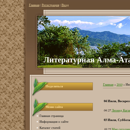
Главная
|
Регистрация
|
Вход
Литературная Алма-Ат
Главная
»
2010
»
Ию
Поделиться
04 Июля, Воскрес
Меню сайта
04:27
Леонид Ка
Главная страница
03 Июля, Суббот
Информация о сайте
Каталог статей
10:25
Мне сегодня.