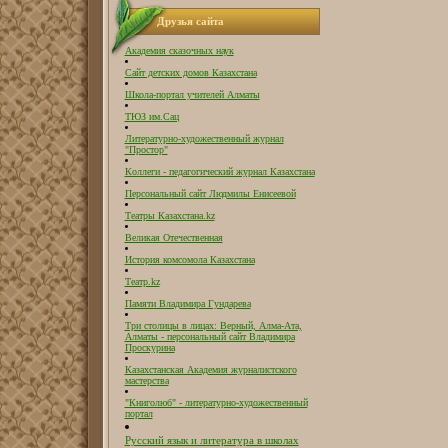
Друзья сайта
Академия сказочных наук
Сайт детских домов Казахстана
Школа-портал учителей Алматы
ТЮЗ им.Сац
Литературно-художественный журнал
"Простор"
Коллеги - педагогический журнал Казахстана
Персональный сайт Людмилы Енисеевой
Театры Казахстана.kz
Великая Отечественная
История комсомола Казахстана
Театр.kz
Памяти Владимира Гундарева
Три столицы в лицах: Верный, Алма-Ата,
Алматы - персональный сайт Владимира
Проскурина
Казахстанская Академия журналистского
мастерства
"Книголюб" - литературно-художественный
портал
Русский язык и литература в школах