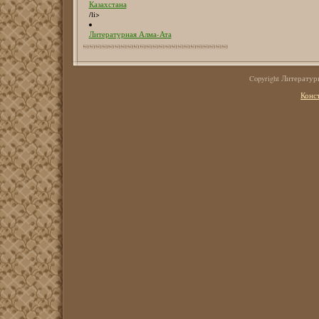
Казахстана
/li>
Литературная Алма-Ата
Copyright Литерату
Конс