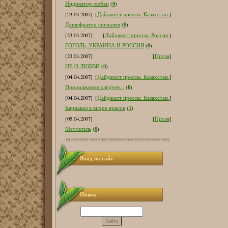
0
Индикатор любви
(
)
[23.03.2007]
[
Дайджест прессы. Казахстан.
]
0
Дешифратор сигналов
(
)
[23.03.2007]
[
Дайджест прессы. Россия.
]
0
ГОГОЛЬ, УКРАИНА И РОССИЯ
(
)
[23.03.2007]
[
Проза
]
0
НЕ О ЛЮБВИ
(
)
[04.04.2007]
[
Дайджест прессы. Казахстан.
]
0
Продолжение следует...
(
)
[04.04.2007]
[
Дайджест прессы. Казахстан.
]
1
Карнавал в вихре красок
(
)
[05.04.2007]
[
Проза
]
0
Мечтатель
(
)
Вход на сайт
Поиск