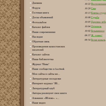
Дневник
10:22
Воспоминани
Форум
10:20
Сны
(0)
Гостевая книга
10:13
Клятва студе
10:08
Судьба
Доска объявлений
(0)
10:05
Царевна леб
Фотоальбом
10:04
Оттепель
(0)
Каталог файлов
10:02
Безымянное
Наши современники
09:57
Ж. говно!
(0)
Наследие
09:54
Белая ковыль
Обратная связь
Произведения казахстанских
писателей
Каталог сайтов
Наша библиотечка
Журнал "Нива"
Наше сообщество в facebook
Мои сайты и сайты мо...
Литературные посиделки
Интернет-журнал “Яб...
Литературный клуб
Авторы реализуют свои книги
Альманах «Яблоко». «...
Наше видео