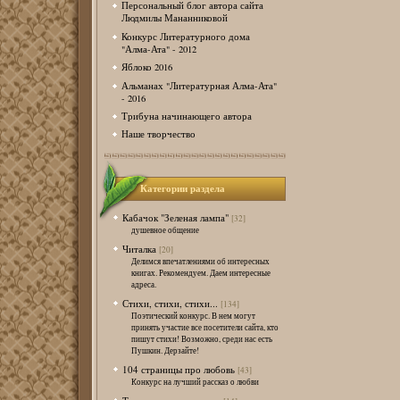
Персональный блог автора сайта
Людмилы Мананниковой
Конкурс Литературного дома
"Алма-Ата" - 2012
Яблоко 2016
Альманах "Литературная Алма-Ата"
- 2016
Трибуна начинающего автора
Наше творчество
Категории раздела
Кабачок "Зеленая лампа"
[32]
душевное общение
Читалка
[20]
Делимся впечатлениями об интересных
книгах. Рекомендуем. Даем интересные
адреса.
Стихи, стихи, стихи...
[134]
Поэтический конкурс. В нем могут
принять участие все посетители сайта, кто
пишут стихи! Возможно, среди нас есть
Пушкин. Дерзайте!
104 страницы про любовь
[43]
Конкурс на лучший рассказ о любви