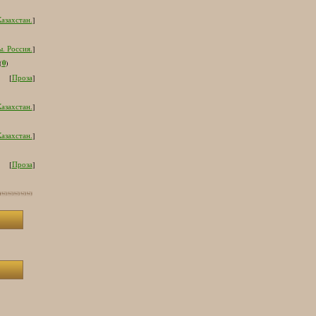
азахстан.
]
. Россия.
]
0
(
)
[
Проза
]
азахстан.
]
азахстан.
]
[
Проза
]