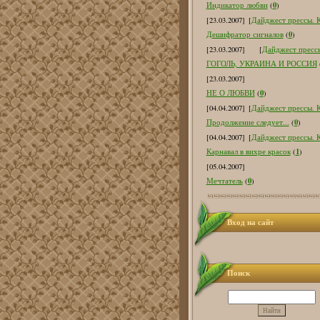
0
Индикатор любви
(
)
[23.03.2007]
[
Дайджест прессы. К
0
Дешифратор сигналов
(
)
[23.03.2007]
[
Дайджест прессы
ГОГОЛЬ, УКРАИНА И РОССИЯ
[23.03.2007]
0
НЕ О ЛЮБВИ
(
)
[04.04.2007]
[
Дайджест прессы. К
0
Продолжение следует...
(
)
[04.04.2007]
[
Дайджест прессы. К
1
Карнавал в вихре красок
(
)
[05.04.2007]
0
Мечтатель
(
)
Вход на сайт
Поиск