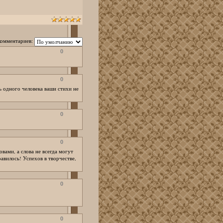
комментариев:
0
0
ь одного человека ваши стихи не
0
0
вами, а слова не всегда могут
вилось! Успехов в творчестве,
0
0