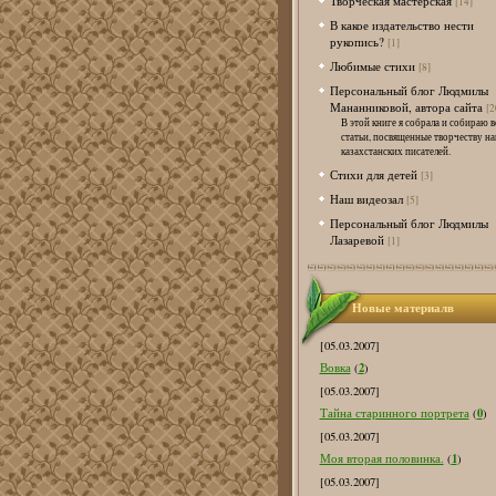
Творческая мастерская
[14]
В какое издательство нести
рукопись?
[1]
Любимые стихи
[8]
Персональный блог Людмилы
Мананниковой, автора сайта
[2
В этой книге я собрала и собираю в
статьи, посвященные творчеству н
казахстанских писателей.
Стихи для детей
[3]
Наш видеозал
[5]
Персональный блог Людмилы
Лазаревой
[1]
Новые материалв
[05.03.2007]
2
Вовка
(
)
[05.03.2007]
0
Тайна старинного портрета
(
)
[05.03.2007]
1
Моя вторая половинка.
(
)
[05.03.2007]