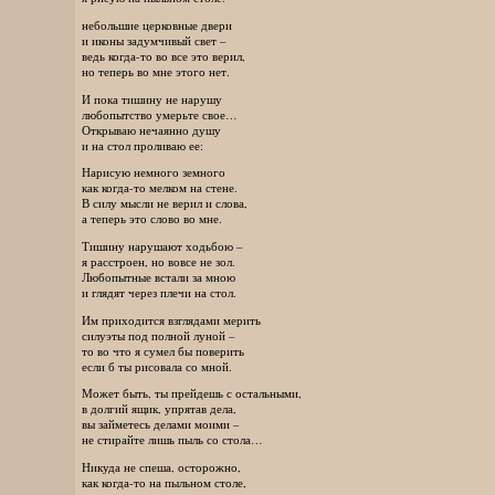
небольшие церковные двери
и иконы задумчивый свет –
ведь когда-то во все это верил,
но теперь во мне этого нет.
И пока тишину не нарушу
любопытство умерьте свое…
Открываю нечаянно душу
и на стол проливаю ее:
Нарисую немного земного
как когда-то мелком на стене.
В силу мысли не верил и слова,
а теперь это слово во мне.
Тишину нарушают ходьбою –
я расстроен, но вовсе не зол.
Любопытные встали за мною
и глядят через плечи на стол.
Им приходится взглядами мерить
силуэты под полной луной –
то во что я сумел бы поверить
если б ты рисовала со мной.
Может быть, ты прейдешь с остальными,
в долгий ящик, упрятав дела,
вы займетесь делами моими –
не стирайте лишь пыль со стола…
Никуда не спеша, осторожно,
как когда-то на пыльном столе,