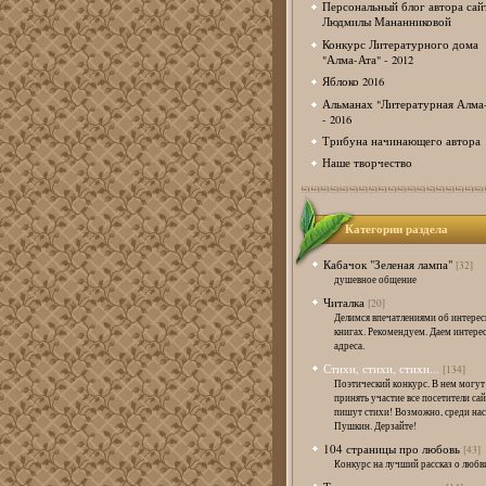
Персональный блог автора сай
Людмилы Мананниковой
Конкурс Литературного дома
"Алма-Ата" - 2012
Яблоко 2016
Альманах "Литературная Алма
- 2016
Трибуна начинающего автора
Наше творчество
Категории раздела
Кабачок "Зеленая лампа"
[32]
душевное общение
Читалка
[20]
Делимся впечатлениями об интере
книгах. Рекомендуем. Даем интере
адреса.
Стихи, стихи, стихи...
[134]
Поэтический конкурс. В нем могут
принять участие все посетители сай
пишут стихи! Возможно, среди нас
Пушкин. Дерзайте!
104 страницы про любовь
[43]
Конкурс на лучший рассказ о любв