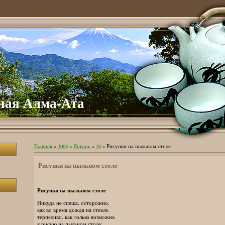
ная Алма-Ата
Главная
»
2008
»
Январь
»
26
» Рисунки на пыльном столе
Рисунки на пыльном столе
Рисунки на пыльном столе
Никуда не спеша, осторожно,
как во время дождя на стекле,
терпеливо, как только возможно
я рисую на пыльном столе: