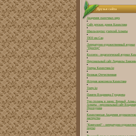
Друзья сайта
Академия сказочных наук
Сайт детских домов Казахстана
Школа-портал учителей Алматы
ТЮЗ им.Сац
Литературно-художественный журнал
"Простор"
Коллеги - педагогический журнал Каз
Персональный сайт Людмилы Енисеев
Театры Казахстана.kz
Великая Отечественная
История комсомола Казахстана
Театр.kz
Памяти Владимира Гундарева
Три столицы в лицах: Верный, Алма-
Алматы - персональный сайт Владими
Проскурина
Казахстанская Академия журналистск
мастерства
"Книголюб" - литературно-художеств
портал