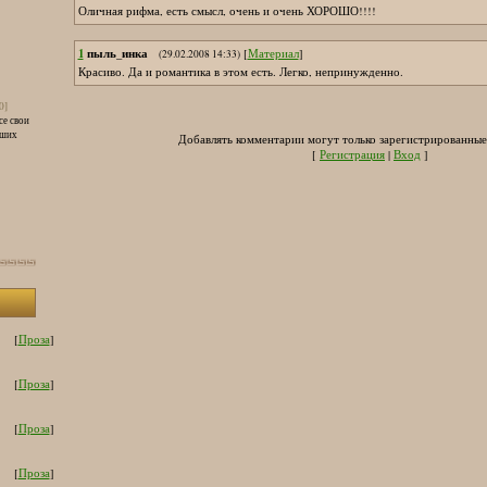
Оличная рифма, есть смысл, очень и очень ХОРОШО!!!!
1
пыль_инка
[
Материал
]
(29.02.2008 14:33)
Красиво. Да и романтика в этом есть. Легко, непринужденно.
0]
се свои
аших
Добавлять комментарии могут только зарегистрированные
[
Регистрация
|
Вход
]
[
Проза
]
[
Проза
]
[
Проза
]
[
Проза
]