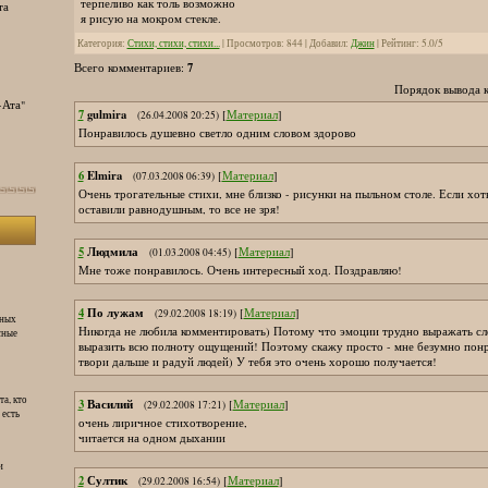
терпеливо как толь возможно
та
я рисую на мокром стекле.
Категория
:
Стихи, стихи, стихи...
|
Просмотров
:
844
|
Добавил
:
Джин
|
Рейтинг
:
5.0
/
5
7
Всего комментариев
:
Порядок вывода 
-Ата"
7
gulmira
[
Материал
]
(26.04.2008 20:25)
Понравилось душевно светло одним словом здорово
6
Elmira
[
Материал
]
(07.03.2008 06:39)
Очень трогательные стихи, мне близко - рисунки на пыльном столе. Если хот
оставили равнодушным, то все не зря!
5
Людмила
[
Материал
]
(01.03.2008 04:45)
Мне тоже понравилось. Очень интересный ход. Поздравляю!
4
По лужам
[
Материал
]
(29.02.2008 18:19)
сных
Никогда не любила комментировать) Потому что эмоции трудно выражать сло
сные
выразить всю полноту ощущений! Поэтому скажу просто - мне безумно понра
твори дальше и радуй людей) У тебя это очень хорошо получается!
та, кто
3
Василий
[
Материал
]
(29.02.2008 17:21)
 есть
очень лиричное стихотворение,
читается на одном дыхании
и
2
Султик
[
Материал
]
(29.02.2008 16:54)