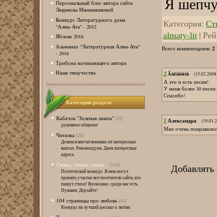
Я шепчу 
Персональный блог автора сайта
Людмилы Мананниковой
Конкурс Литературного дома
Категория
:
Сти
"Алма-Ата" - 2012
almaty-lit
|
Рей
Яблоко 2016
Альманах "Литературная Алма-Ата"
2
Всего комментариев
:
- 2016
Трибуна начинающего автора
Наше творчество
2
Âàëåíòèíà
(15.02.2008
А это и есть песня!
У меня более 30 песен.
Спасибо!
Категории раздела
Кабачок "Зеленая лампа"
[32]
1
Александра
(19.01.
душевное общение
Мне очень понравилось
Читалка
[20]
Делимся впечатлениями об интересных
книгах. Рекомендуем. Даем интересные
адреса.
Стихи, стихи, стихи...
Добавлять
[134]
Поэтический конкурс. В нем могут
принять участие все посетители сайта, кто
пишут стихи! Возможно, среди нас есть
Пушкин. Дерзайте!
104 страницы про любовь
[43]
Конкурс на лучший рассказ о любви