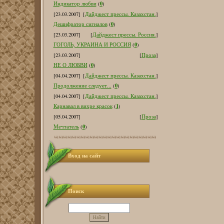
0
Индикатор любви
(
)
[23.03.2007]
[
Дайджест прессы. Казахстан.
]
0
Дешифратор сигналов
(
)
[23.03.2007]
[
Дайджест прессы. Россия.
]
0
ГОГОЛЬ, УКРАИНА И РОССИЯ
(
)
[23.03.2007]
[
Проза
]
0
НЕ О ЛЮБВИ
(
)
[04.04.2007]
[
Дайджест прессы. Казахстан.
]
0
Продолжение следует...
(
)
[04.04.2007]
[
Дайджест прессы. Казахстан.
]
1
Карнавал в вихре красок
(
)
[05.04.2007]
[
Проза
]
0
Мечтатель
(
)
Вход на сайт
Поиск