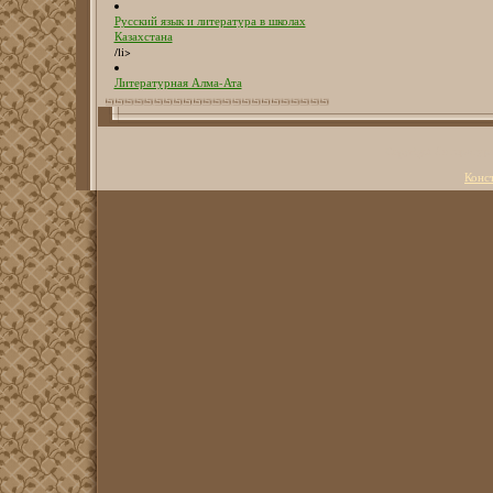
Русский язык и литература в школах
Казахстана
/li>
Литературная Алма-Ата
Copyright Литерату
Конс