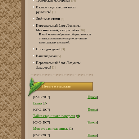
Творческая мастерская
[14]
В какое издательство нести
рукопись?
[1]
Любимые стихи
[8]
Персональный блог Людмилы
Мананниковой, автора сайта
[20]
В этой книге я собрала и собираю все свои
статьи, посвященные творчеству наших
казахстанских писателей.
Стихи для детей
[3]
Наш видеозал
[5]
Персональный блог Людмилы
Лазаревой
[1]
Новые материалв
[05.03.2007]
[
Проза
]
2
Вовка
(
)
[05.03.2007]
[
Проза
]
0
Тайна старинного портрета
(
)
[05.03.2007]
[
Проза
]
1
Моя вторая половинка.
(
)
[05.03.2007]
[
Проза
]