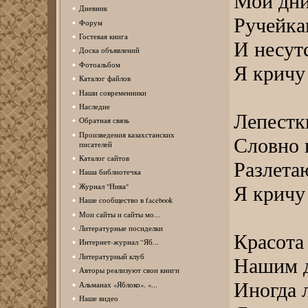
Мои дни
Дневник
Ручейка
Форум
Гостевая книга
И несут
Доска объявлений
Фотоальбом
Я кричу 
Каталог файлов
Наши современники
Наследие
Лепестк
Обратная связь
Произведения казахстанских
Словно 
писателей
Каталог сайтов
Разлета
Наша библиотечка
Журнал "Нива"
Я кричу 
Наше сообщество в facebook
Мои сайты и сайты мо...
Литературные посиделки
Красота
Интернет-журнал “Яб...
Литературный клуб
Нашим д
Авторы реализуют свои книги
Иногда 
Альманах «Яблоко». «...
Наше видео