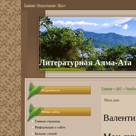
Главная
|
Регистрация
|
Вход
Литер
атурная Алма-Ата
Главная
»
2007
»
Декабр
Поделиться
Мои дни
Меню сайта
Валенти
Главная страница
Информация о сайте
Каталог статей