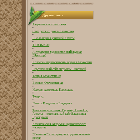
Друзья сайта
Академия сказочных наук
Сайт детских домов Казахстана
Школа-портал учителей Алматы
ТЮЗ им.Сац
Литературно-художественный журнал
"Простор"
Коллеги - педагогический журнал Казахстана
Персональный сайт Людмилы Енисеевой
Театры Казахстана.kz
Великая Отечественная
История комсомола Казахстана
Театр.kz
Памяти Владимира Гундарева
Три столицы в лицах: Верный, Алма-Ата,
Алматы - персональный сайт Владимира
Проскурина
Казахстанская Академия журналистского
мастерства
"Книголюб" - литературно-художественный
портал