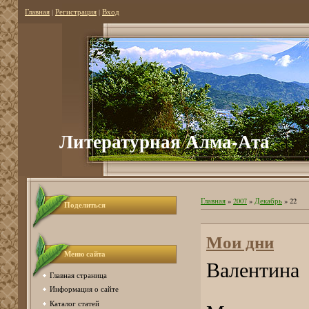
Главная
|
Регистрация
|
Вход
Литературная Алма-Ата
Главная
»
2007
»
Декабрь
»
22
Поделиться
Мои дни
Меню сайта
Валентина
Главная страница
Информация о сайте
Каталог статей