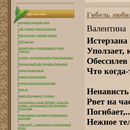
Гибель любв
Друзья сайта
Академия сказочных наук
Валентина
Сайт детских домов Казахстана
Школа-портал учителей Алматы
Истерзана 
ТЮЗ им.Сац
Уползает, 
Литературно-художественный журнал
"Простор"
Коллеги - педагогический журнал Казахстана
Обессилев 
Персональный сайт Людмилы Енисеевой
Что когда
Театры Казахстана.kz
Великая Отечественная
История комсомола Казахстана
Ненависть
Театр.kz
Памяти Владимира Гундарева
Рвет на час
Три столицы в лицах: Верный, Алма-Ата,
Алматы - персональный сайт Владимира
Погибает,.
Проскурина
Казахстанская Академия журналистского
мастерства
Нежное те
"Книголюб" - литературно-художественный
портал