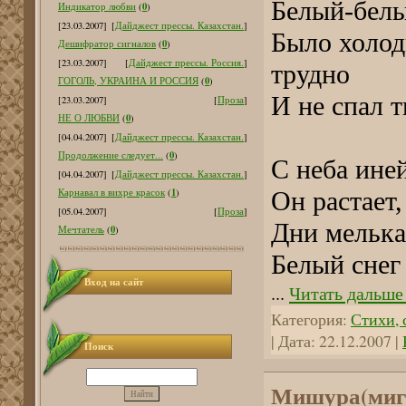
Белый-белы
0
Индикатор любви
(
)
[23.03.2007]
[
Дайджест прессы. Казахстан.
]
Было холод
0
Дешифратор сигналов
(
)
[23.03.2007]
[
Дайджест прессы. Россия.
]
т
0
ГОГОЛЬ, УКРАИНА И РОССИЯ
(
)
И не спал т
[23.03.2007]
[
Проза
]
0
НЕ О ЛЮБВИ
(
)
[04.04.2007]
[
Дайджест прессы. Казахстан.
]
0
Продолжение следует...
(
)
С неба ине
[04.04.2007]
[
Дайджест прессы. Казахстан.
]
1
Карнавал в вихре красок
(
)
Он растает
[05.04.2007]
[
Проза
]
Дни мелька
0
Мечтатель
(
)
Белый снег 
Вход на сайт
...
Читать дальше
Категория:
Стихи, с
| Дата:
22.12.2007
|
Поиск
Мишура(миг