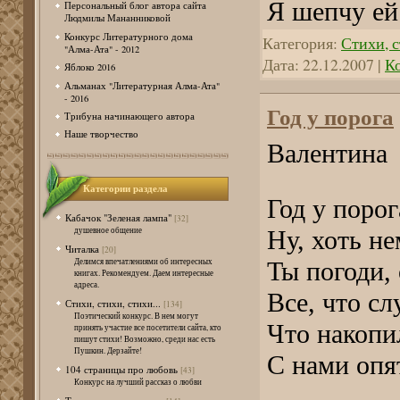
Я шепчу ей:
Персональный блог автора сайта
Людмилы Мананниковой
Конкурс Литературного дома
Категория:
Стихи, с
"Алма-Ата" - 2012
Дата:
22.12.2007
|
К
Яблоко 2016
Альманах "Литературная Алма-Ата"
- 2016
Год у порога
Трибуна начинающего автора
Наше творчество
Валентина
Категории раздела
Год у порог
Кабачок "Зеленая лампа"
[32]
душевное общение
Ну, хоть н
Читалка
[20]
Делимся впечатлениями об интересных
Ты погоди, 
книгах. Рекомендуем. Даем интересные
адреса.
Все, что сл
Стихи, стихи, стихи...
[134]
Поэтический конкурс. В нем могут
Что накопи
принять участие все посетители сайта, кто
пишут стихи! Возможно, среди нас есть
Пушкин. Дерзайте!
С нами опя
104 страницы про любовь
[43]
Конкурс на лучший рассказ о любви