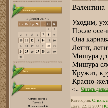
Валентина
Календарь
«
Декабрь 2007
»
Уходим, ух
Пн
Вт
Ср
Чт
Пт
Сб
Вс
После осен
1
2
3
4
5
6
7
8
9
Она карнав
10
11
12
13
14
15
16
Летит, лет
17
18
19
20
21
22
23
24
25
26
27
28
29
30
Мишура дл
31
Мишура сло
Кружит, кр
Теги
Красно-же
<
...
Читать дальш
Статистика
1
Онлайн всего:
Категория:
Стихи, с
1
Гостей:
Дата:
22.12.2007
|
К
0
Пользователей: