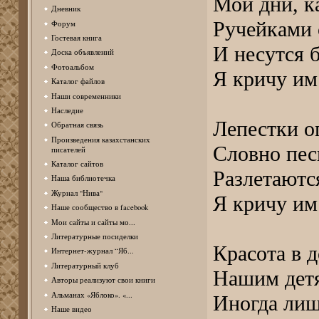
Мои дни, к
Дневник
Ручейками 
Форум
Гостевая книга
И несутся 
Доска объявлений
Фотоальбом
Я кричу им:
Каталог файлов
Наши современники
Наследие
Лепестки о
Обратная связь
Произведения казахстанских
Словно пес
писателей
Каталог сайтов
Разлетаютс
Наша библиотечка
Журнал "Нива"
Я кричу им:
Наше сообщество в facebook
Мои сайты и сайты мо...
Литературные посиделки
Красота в 
Интернет-журнал “Яб...
Литературный клуб
Нашим детя
Авторы реализуют свои книги
Альманах «Яблоко». «...
Иногда лиш
Наше видео