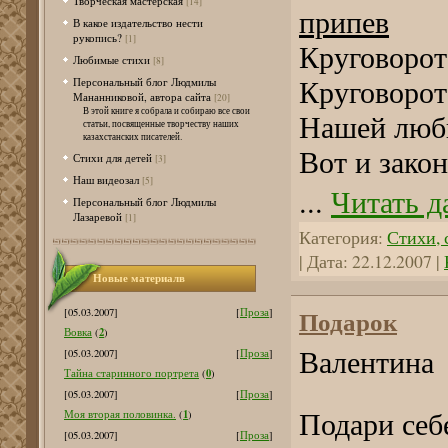
Творческая мастерская
[14]
припев
В какое издательство нести
рукопись?
[1]
Круговорот
Любимые стихи
[8]
Персональный блог Людмилы
Круговорот
Мананниковой, автора сайта
[20]
В этой книге я собрала и собираю все свои
Нашей люб
статьи, посвященные творчеству наших
казахстанских писателей.
Вот и закон
Стихи для детей
[3]
Наш видеозал
[5]
...
Читать д
Персональный блог Людмилы
Лазаревой
[1]
Категория:
Стихи, с
| Дата:
22.12.2007
|
Новые материалв
Подарок
[05.03.2007]
[
Проза
]
2
Вовка
(
)
[05.03.2007]
[
Проза
]
Валентина
0
Тайна старинного портрета
(
)
[05.03.2007]
[
Проза
]
1
Моя вторая половинка.
(
)
Подари себе
[05.03.2007]
[
Проза
]