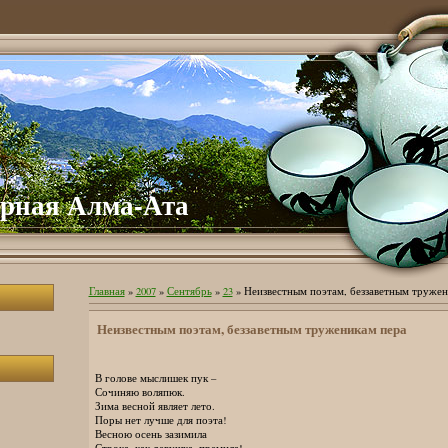
урная Алма-Ата
Главная
»
2007
»
Сентябрь
»
23
» Неизвестным поэтам, беззаветным тружен
Неизвестным поэтам, беззаветным труженикам пера
В голове мыслишек пук –
Сочиняю воляпюк.
Зима весной являет лето.
Поры нет лучше для поэта!
Весною осень зазимила
Строка, как девушка, премила!