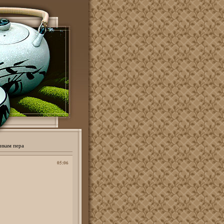
икам пера
05:06