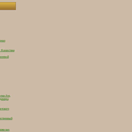
рнал
 Казахстана
исеевой
лма-Ата,
адимира
стского
ественный
 школах