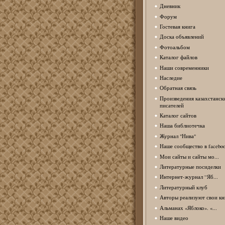
Дневник
Форум
Гостевая книга
Доска объявлений
Фотоальбом
Каталог файлов
Наши современники
Наследие
Обратная связь
Произведения казахстанск
писателей
Каталог сайтов
Наша библиотечка
Журнал "Нива"
Наше сообщество в facebo
Мои сайты и сайты мо...
Литературные посиделки
Интернет-журнал “Яб...
Литературный клуб
Авторы реализуют свои кн
Альманах «Яблоко». «...
Наше видео