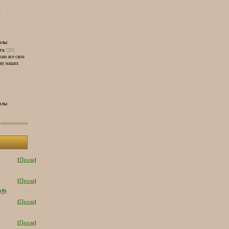
и
илы
та
[20]
раю все свои
тву наших
илы
[
Проза
]
[
Проза
]
0
(
)
[
Проза
]
[
Проза
]