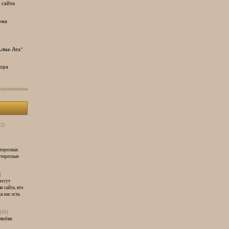
 сайта
ома
лма-Ата"
ора
32]
нтересных
нтересные
]
могут
и сайта, кто
и нас есть
[43]
 любви