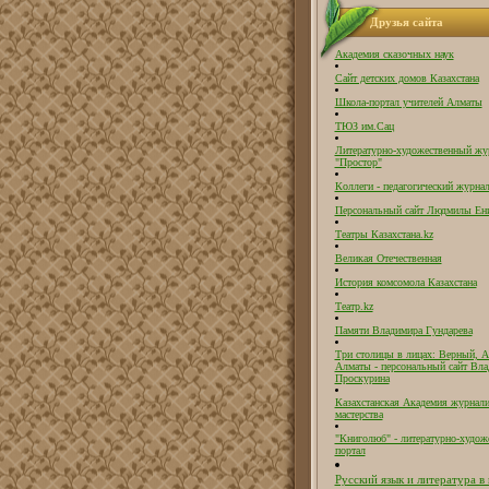
Друзья сайта
Академия сказочных наук
Сайт детских домов Казахстана
Школа-портал учителей Алматы
ТЮЗ им.Сац
Литературно-художественный жу
"Простор"
Коллеги - педагогический журнал
Персональный сайт Людмилы Ен
Театры Казахстана.kz
Великая Отечественная
История комсомола Казахстана
Театр.kz
Памяти Владимира Гундарева
Три столицы в лицах: Верный, А
Алматы - персональный сайт Вл
Проскурина
Казахстанская Академия журнали
мастерства
"Книголюб" - литературно-худож
портал
Русский язык и литература в