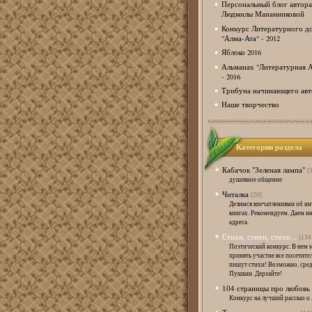
Персональный блог автора
Людмилы Мананниковой
Конкурс Литературного д
"Алма-Ата" - 2012
Яблоко 2016
Альманах "Литературная А
- 2016
Трибуна начинающего авт
Наше творчество
Категории раздела
Кабачок "Зеленая лампа"
[
душевное общение
Читалка
[20]
Делимся впечатлениями об и
книгах. Рекомендуем. Даем и
адреса.
Стихи, стихи, стихи...
[134
Поэтический конкурс. В нем 
принять участие все посетител
пишут стихи! Возможно, сред
Пушкин. Дерзайте!
104 страницы про любовь
Конкурс на лучший рассказ о