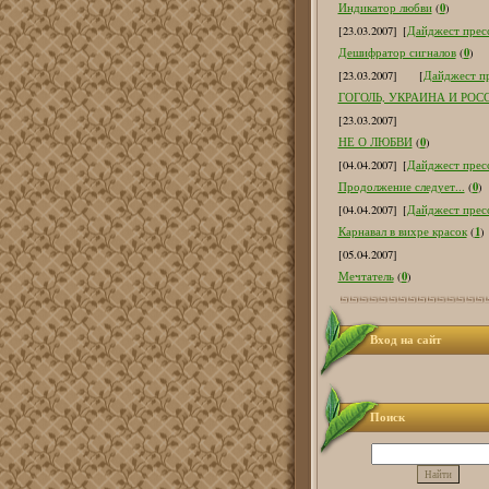
0
Индикатор любви
(
)
[23.03.2007]
[
Дайджест пресс
0
Дешифратор сигналов
(
)
[23.03.2007]
[
Дайджест пр
ГОГОЛЬ, УКРАИНА И РОС
[23.03.2007]
0
НЕ О ЛЮБВИ
(
)
[04.04.2007]
[
Дайджест пресс
0
Продолжение следует...
(
)
[04.04.2007]
[
Дайджест пресс
1
Карнавал в вихре красок
(
)
[05.04.2007]
0
Мечтатель
(
)
Вход на сайт
Поиск