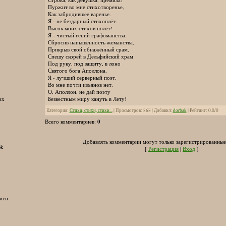
Пуржит во мне стихотворенье,
Как забродившее варенье.
Я - не бездарный стихоплёт.
Высок моих стихов полёт!
Я - чистый гений графоманства.
Сбросив напыщенность жеманства,
Прикрыв свой обнажённый срам,
Спешу скорей в Дельфийский храм
Под руку, под защиту, в лоно
Святого бога Аполлона.
Я - лучший серверный поэт.
Во мне почти изъянов нет.
О, Аполлон, не дай поэту
Безвестным миру кануть в Лету!
их
Категория
:
Стихи, стихи, стихи...
|
Просмотров
:
868
|
Добавил
:
dorbak
|
Рейтинг
:
0.0
/
0
0
Всего комментариев
:
Добавлять комментарии могут только зарегистрированные
ok
[
Регистрация
|
Вход
]
иги