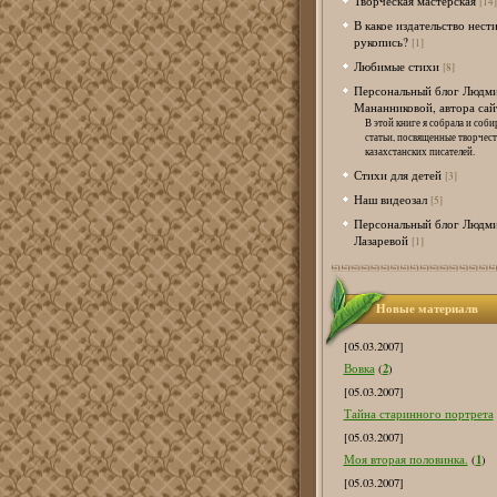
Творческая мастерская
[14]
В какое издательство нест
рукопись?
[1]
Любимые стихи
[8]
Персональный блог Людм
Мананниковой, автора сай
В этой книге я собрала и соби
статьи, посвященные творчес
казахстанских писателей.
Стихи для детей
[3]
Наш видеозал
[5]
Персональный блог Людм
Лазаревой
[1]
Новые материалв
[05.03.2007]
2
Вовка
(
)
[05.03.2007]
Тайна старинного портрета
[05.03.2007]
1
Моя вторая половинка.
(
)
[05.03.2007]