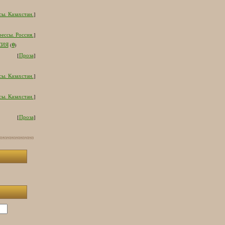
ы. Казахстан.
]
ессы. Россия.
]
0
СИЯ
(
)
[
Проза
]
ы. Казахстан.
]
ы. Казахстан.
]
[
Проза
]