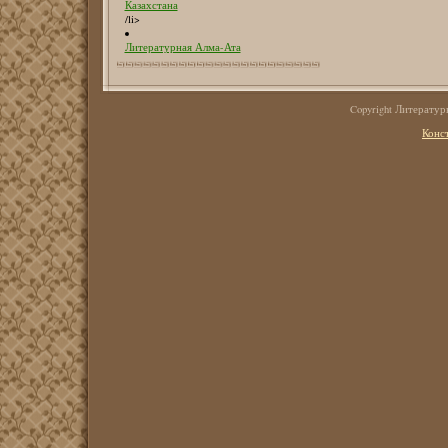
Казахстана
/li>
Литературная Алма-Ата
Copyright Литерату
Конс