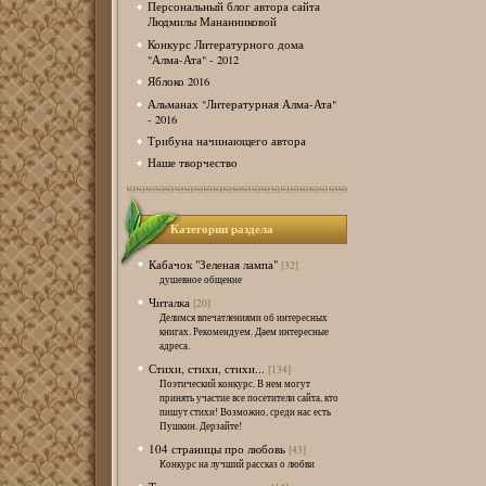
Персональный блог автора сайта
Людмилы Мананниковой
Конкурс Литературного дома
"Алма-Ата" - 2012
Яблоко 2016
Альманах "Литературная Алма-Ата"
- 2016
Трибуна начинающего автора
Наше творчество
Категории раздела
Кабачок "Зеленая лампа"
[32]
душевное общение
Читалка
[20]
Делимся впечатлениями об интересных
книгах. Рекомендуем. Даем интересные
адреса.
Стихи, стихи, стихи...
[134]
Поэтический конкурс. В нем могут
принять участие все посетители сайта, кто
пишут стихи! Возможно, среди нас есть
Пушкин. Дерзайте!
104 страницы про любовь
[43]
Конкурс на лучший рассказ о любви