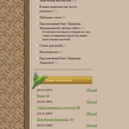
Творческая мастерская
[14]
В какое издательство нести
рукопись?
[1]
Любимые стихи
[8]
Персональный блог Людмилы
Мананниковой, автора сайта
[20]
В этой книге я собрала и собираю все свои
статьи, посвященные творчеству наших
казахстанских писателей.
Стихи для детей
[3]
Наш видеозал
[5]
Персональный блог Людмилы
Лазаревой
[1]
Новые материалв
[05.03.2007]
[
Проза
]
2
Вовка
(
)
[05.03.2007]
[
Проза
]
0
Тайна старинного портрета
(
)
[05.03.2007]
[
Проза
]
1
Моя вторая половинка.
(
)
[05.03.2007]
[
Проза
]