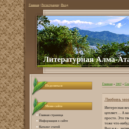
Главная
|
Регистрация
|
Вход
Литературная Алма-Ат
Главная
»
2007
»
Се
Поделиться
Любовь моя,
Меню сайта
Интересная ве
цепляет… А как
Главная страница
просто. Это т
Информация о сайте
тоже что-нибу
Каталог статей
Вот и я - загл