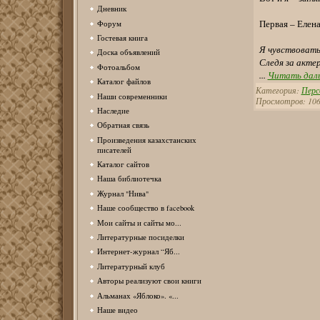
Дневник
Первая – Елена
Форум
Гостевая книга
Я чувствовать 
Доска объявлений
Следя за актер
Фотоальбом
...
Читать дал
Каталог файлов
Категория:
Перс
Наши современники
Просмотров: 106
Наследие
Обратная связь
Произведения казахстанских
писателей
Каталог сайтов
Наша библиотечка
Журнал "Нива"
Наше сообщество в facebook
Мои сайты и сайты мо...
Литературные посиделки
Интернет-журнал “Яб...
Литературный клуб
Авторы реализуют свои книги
Альманах «Яблоко». «...
Наше видео