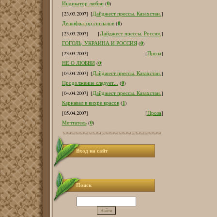
0
Индикатор любви
(
)
[23.03.2007]
[
Дайджест прессы. Казахстан.
]
0
Дешифратор сигналов
(
)
[23.03.2007]
[
Дайджест прессы. Россия.
]
0
ГОГОЛЬ, УКРАИНА И РОССИЯ
(
)
[23.03.2007]
[
Проза
]
0
НЕ О ЛЮБВИ
(
)
[04.04.2007]
[
Дайджест прессы. Казахстан.
]
0
Продолжение следует...
(
)
[04.04.2007]
[
Дайджест прессы. Казахстан.
]
1
Карнавал в вихре красок
(
)
[05.04.2007]
[
Проза
]
0
Мечтатель
(
)
Вход на сайт
Поиск