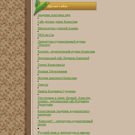
Друзья сайта
Академия сказочных наук
Сайт детских домов Казахстана
Школа-портал учителей Алматы
ТЮЗ им.Сац
Литературно-художественный журнал
"Простор"
Коллеги - педагогический журнал Казахстана
Персональный сайт Людмилы Енисеевой
Театры Казахстана.kz
Великая Отечественная
История комсомола Казахстана
Театр.kz
Памяти Владимира Гундарева
Три столицы в лицах: Верный, Алма-Ата,
Алматы - персональный сайт Владимира
Проскурина
Казахстанская Академия журналистского
мастерства
"Книголюб" - литературно-художественный
портал
Русский язык и литература в школах