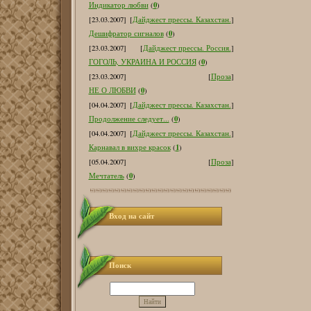
0
Индикатор любви
(
)
[23.03.2007]
[
Дайджест прессы. Казахстан.
]
0
Дешифратор сигналов
(
)
[23.03.2007]
[
Дайджест прессы. Россия.
]
0
ГОГОЛЬ, УКРАИНА И РОССИЯ
(
)
[23.03.2007]
[
Проза
]
0
НЕ О ЛЮБВИ
(
)
[04.04.2007]
[
Дайджест прессы. Казахстан.
]
0
Продолжение следует...
(
)
[04.04.2007]
[
Дайджест прессы. Казахстан.
]
1
Карнавал в вихре красок
(
)
[05.04.2007]
[
Проза
]
0
Мечтатель
(
)
Вход на сайт
Поиск