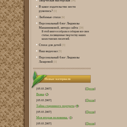
Творческая мастерская
[14]
В какое издательство нести
рукопись?
[1]
Любимые стихи
[8]
Персональный блог Людмилы
Мананниковой, автора сайта
[20]
В этой книге я собрала и собираю все свои
статьи, посвященные творчеству наших
казахстанских писателей.
Стихи для детей
[3]
Наш видеозал
[5]
Персональный блог Людмилы
Лазаревой
[1]
Новые материалв
[05.03.2007]
[
Проза
]
2
Вовка
(
)
[05.03.2007]
[
Проза
]
0
Тайна старинного портрета
(
)
[05.03.2007]
[
Проза
]
1
Моя вторая половинка.
(
)
[05.03.2007]
[
Проза
]