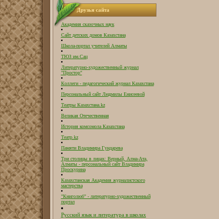
Друзья сайта
Академия сказочных наук
Сайт детских домов Казахстана
Школа-портал учителей Алматы
ТЮЗ им.Сац
Литературно-художественный журнал
"Простор"
Коллеги - педагогический журнал Казахстана
Персональный сайт Людмилы Енисеевой
Театры Казахстана.kz
Великая Отечественная
История комсомола Казахстана
Театр.kz
Памяти Владимира Гундарева
Три столицы в лицах: Верный, Алма-Ата,
Алматы - персональный сайт Владимира
Проскурина
Казахстанская Академия журналистского
мастерства
"Книголюб" - литературно-художественный
портал
Русский язык и литература в школах