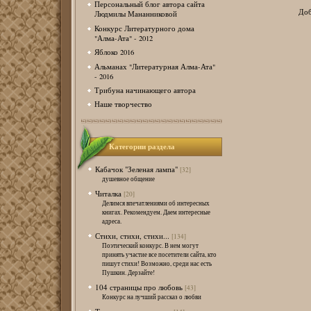
Персональный блог автора сайта
Доб
Людмилы Мананниковой
Конкурс Литературного дома
"Алма-Ата" - 2012
Яблоко 2016
Альманах "Литературная Алма-Ата"
- 2016
Трибуна начинающего автора
Наше творчество
Категории раздела
Кабачок "Зеленая лампа"
[32]
душевное общение
Читалка
[20]
Делимся впечатлениями об интересных
книгах. Рекомендуем. Даем интересные
адреса.
Стихи, стихи, стихи...
[134]
Поэтический конкурс. В нем могут
принять участие все посетители сайта, кто
пишут стихи! Возможно, среди нас есть
Пушкин. Дерзайте!
104 страницы про любовь
[43]
Конкурс на лучший рассказ о любви