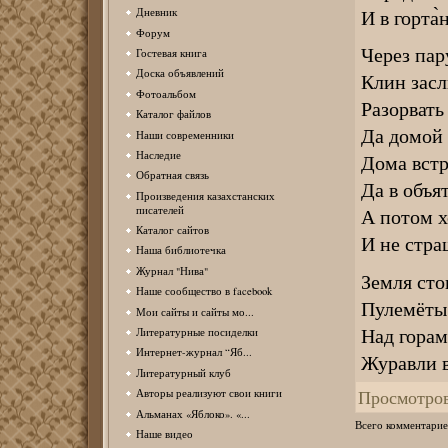
И в горта
Дневник
Форум
Через пар
Гостевая книга
Доска объявлений
Клин засл
Фотоальбом
Разорвать
Каталог файлов
Да домой 
Наши современники
Наследие
Дома встр
Обратная связь
Да в объя
Произведения казахстанских
писателей
А потом хо
Каталог сайтов
И не стр
Наша библиотечка
Журнал "Нива"
Земля сто
Наше сообщество в facebook
Пулемёты
Мои сайты и сайты мо...
Над горам
Литературные посиделки
Интернет-журнал “Яб...
Журавли в
Литературный клуб
Просмотро
Авторы реализуют свои книги
Альманах «Яблоко». «...
Всего комментарие
Наше видео