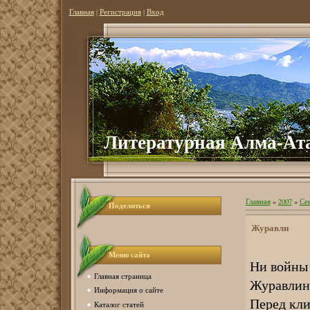
Главная
|
Регистрация
|
Вход
Литер
атурная Алма-Ат
Главная
»
2007
»
Се
Поделиться
Журавли
Меню сайта
Ни войны 
Главная страница
Журавлин
Информация о сайте
Перед кли
Каталог статей