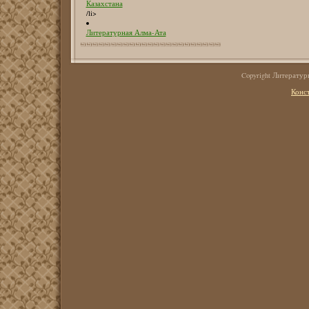
Казахстана
/li>
Литературная Алма-Ата
Copyright Литерату
Конс