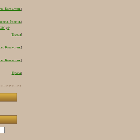
ы. Казахстан.
]
ессы. Россия.
]
0
СИЯ
(
)
[
Проза
]
ы. Казахстан.
]
ы. Казахстан.
]
[
Проза
]