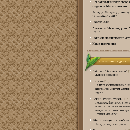
Персональный блог автора
Людмилы Мананниковой
Конкурс Литературного д
"Алма-Ата" - 2012
Яблоко 2016
Альманах "Литературная А
- 2016
Трибуна начинающего авт
Наше творчество
Категории раздела
Кабачок "Зеленая лампа"
[
душевное общение
Читалка
[20]
Делимся впечатлениями об и
книгах. Рекомендуем. Даем и
адреса.
Стихи, стихи, стихи...
[134
Поэтический конкурс. В нем 
принять участие все посетител
пишут стихи! Возможно, сред
Пушкин. Дерзайте!
104 страницы про любовь
Конкурс на лучший рассказ о