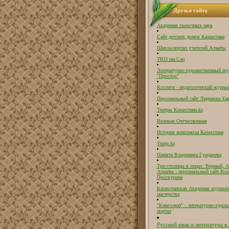
Друзья сайта
Академия сказочных наук
Сайт детских домов Казахстана
Школа-портал учителей Алматы
ТЮЗ им.Сац
Литературно-художественный жу
"Простор"
Коллеги - педагогический журнал
Персональный сайт Людмилы Ен
Театры Казахстана.kz
Великая Отечественная
История комсомола Казахстана
Театр.kz
Памяти Владимира Гундарева
Три столицы в лицах: Верный, А
Алматы - персональный сайт Вл
Проскурина
Казахстанская Академия журнали
мастерства
"Книголюб" - литературно-худож
портал
Русский язык и литература в