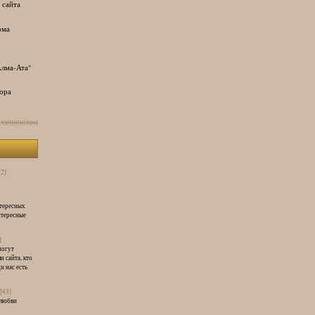
 сайта
ома
лма-Ата"
ора
32]
нтересных
нтересные
]
могут
и сайта, кто
и нас есть
[43]
 любви