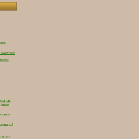
рнал
 Казахстана
исеевой
лма-Ата,
адимира
стского
ественный
 школах