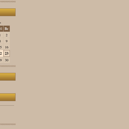
»
б
Вс
1
2
8
9
5
16
2
23
9
30