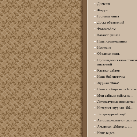
Дневник
Форум
Гостевая книга
Доска объявлений
Фотоальбом
Каталог файлов
Наши современники
Наследие
Обратная связь
Произведения казахстанск
писателей
Каталог сайтов
Наша библиотечка
Журнал "Нива"
Наше сообщество в facebo
Мои сайты и сайты мо...
Литературные посиделки
Интернет-журнал “Яб...
Литературный клуб
Авторы реализуют свои кн
Альманах «Яблоко». «...
Наше видео