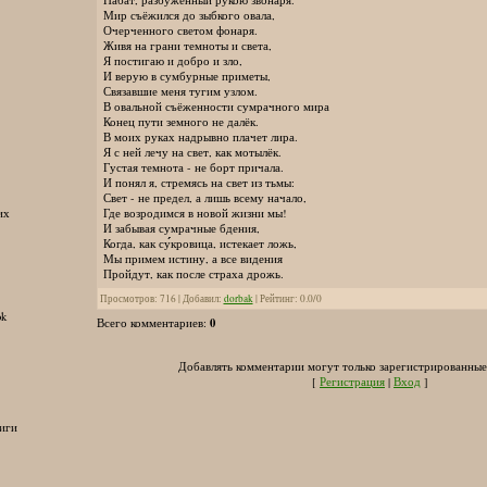
Мир съёжился до зыбкого овала,
Очерченного светом фонаря.
Живя на грани темноты и света,
Я постигаю и добро и зло,
И верую в сумбурные приметы,
Связавшие меня тугим узлом.
В овальной съёженности сумрачного мира
Конец пути земного не далёк.
В моих руках надрывно плачет лира.
Я с ней лечу на свет, как мотылёк.
Густая темнота - не борт причала.
И понял я, стремясь на свет из тьмы:
Свет - не предел, а лишь всему начало,
Где возродимся в новой жизни мы!
их
И забывая сумрачные бдения,
Когда, как су́́кровица, истекает ложь,
Мы примем истину, а все видения
Пройдут, как после страха дрожь.
Просмотров
:
716
|
Добавил
:
dorbak
|
Рейтинг
:
0.0
/
0
ok
0
Всего комментариев
:
Добавлять комментарии могут только зарегистрированные
[
Регистрация
|
Вход
]
иги