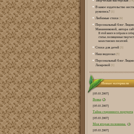
Творческая мастерская
[14]
В какое издательство нест
рукопись?
[1]
Любимые стихи
[8]
Персональный блог Людм
Мананниковой, автора сай
В этой книге я собрала и соби
статьи, посвященные творчес
казахстанских писателей.
Стихи для детей
[3]
Наш видеозал
[5]
Персональный блог Людм
Лазаревой
[1]
Новые материалв
[05.03.2007]
2
Вовка
(
)
[05.03.2007]
Тайна старинного портрета
[05.03.2007]
1
Моя вторая половинка.
(
)
[05.03.2007]