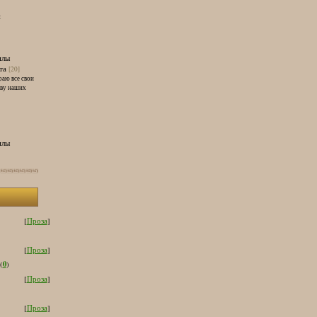
и
илы
та
[20]
раю все свои
тву наших
илы
[
Проза
]
[
Проза
]
0
(
)
[
Проза
]
[
Проза
]