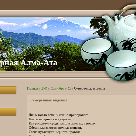
урная Алма-Ата
Главная
»
2007
»
Сентябрь
»
22
» Сумеречные видения
Сумеречные видения
Лишь только темень нежно припорошит
Цветы вечерней гаснущей зари,
Как расцветут средь улиц, в скверах, в рощах
Обманным золотом ночные фонари.
Стена пугающего чёрного провала -
Набат, разбуженный рукою звонаря.