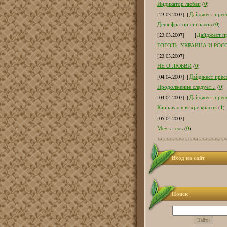
0
Индикатор любви
(
)
[23.03.2007]
[
Дайджест пресс
0
Дешифратор сигналов
(
)
[23.03.2007]
[
Дайджест пр
ГОГОЛЬ, УКРАИНА И РОС
[23.03.2007]
0
НЕ О ЛЮБВИ
(
)
[04.04.2007]
[
Дайджест пресс
0
Продолжение следует...
(
)
[04.04.2007]
[
Дайджест пресс
1
Карнавал в вихре красок
(
)
[05.04.2007]
0
Мечтатель
(
)
Вход на сайт
Поиск