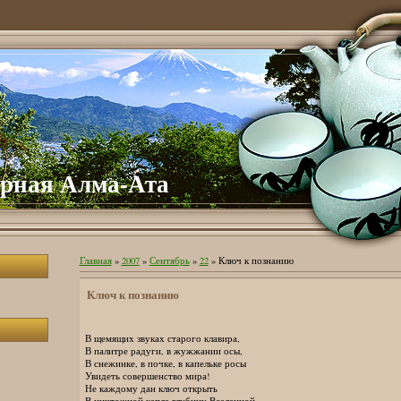
урная Алма-Ата
Главная
»
2007
»
Сентябрь
»
22
» Ключ к познанию
Ключ к познанию
В щемящих звуках старого клавира,
В палитре радуги, в жужжании осы,
В снежинке, в почке, в капельке росы
Увидеть совершенство мира!
Не каждому дан ключ открыть
В ничтожной капле глубину Вселенной.