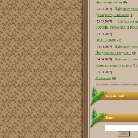
0
Индикатор любви
(
)
[23.03.2007]
[
Дайджест пресс
0
Дешифратор сигналов
(
)
[23.03.2007]
[
Дайджест пр
ГОГОЛЬ, УКРАИНА И РОС
[23.03.2007]
0
НЕ О ЛЮБВИ
(
)
[04.04.2007]
[
Дайджест пресс
0
Продолжение следует...
(
)
[04.04.2007]
[
Дайджест пресс
1
Карнавал в вихре красок
(
)
[05.04.2007]
0
Мечтатель
(
)
Вход на сайт
Поиск