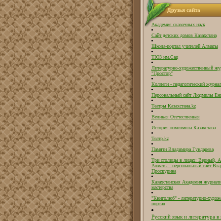
Друзья сайта
Академия сказочных наук
Сайт детских домов Казахстана
Школа-портал учителей Алматы
ТЮЗ им.Сац
Литературно-художественный жу
"Простор"
Коллеги - педагогический журнал
Персональный сайт Людмилы Ен
Театры Казахстана.kz
Великая Отечественная
История комсомола Казахстана
Театр.kz
Памяти Владимира Гундарева
Три столицы в лицах: Верный, А
Алматы - персональный сайт Вл
Проскурина
Казахстанская Академия журнали
мастерства
"Книголюб" - литературно-худож
портал
Русский язык и литература в