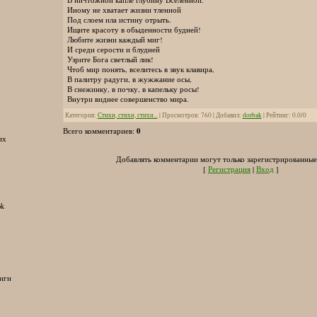
Иному не хватает жизни тленной
Под слоем ила истину отрыть.
Ищите красоту в обыденности будней!
Любите жизни каждый миг!
И среди серости и блудней
Узрите Бога светлый лик!
Чтоб мир понять, вселитесь в звук клавира,
В палитру радуги, в жужжание осы,
В снежинку, в почку, в капельку росы!
Внутри виднее совершенство мира.
Категория
:
Стихи, стихи, стихи...
|
Просмотров
:
760
|
Добавил
:
dorbak
|
Рейтинг
:
0.0
/
0
0
Всего комментариев
:
их
Добавлять комментарии могут только зарегистрированные
[
Регистрация
|
Вход
]
ok
иги