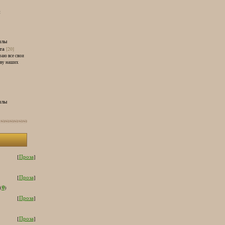
и
илы
та
[20]
раю все свои
тву наших
илы
[
Проза
]
[
Проза
]
0
(
)
[
Проза
]
[
Проза
]