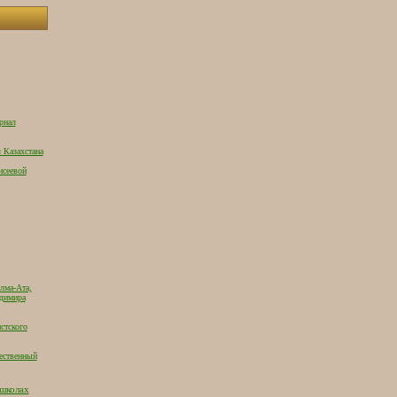
рнал
 Казахстана
исеевой
лма-Ата,
адимира
стского
ественный
 школах