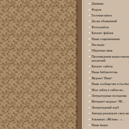
Дневник
Форум
Гостевая книга
Доска объявлений
Фотоальбом
Каталог файлов
Наши современники
Наследие
Обратная связь
Произведения казахстанск
писателей
Каталог сайтов
Наша библиотечка
Журнал "Нива"
Наше сообщество в facebo
Мои сайты и сайты мо...
Литературные посиделки
Интернет-журнал “Яб...
Литературный клуб
Авторы реализуют свои кн
Альманах «Яблоко». «...
Наше видео