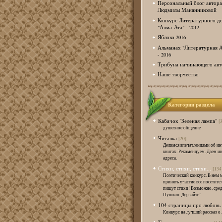
Персональный блог автора
Людмилы Мананниковой
Конкурс Литературного д
"Алма-Ата" - 2012
Яблоко 2016
Альманах "Литературная А
- 2016
Трибуна начинающего авт
Наше творчество
Категории раздела
Кабачок "Зеленая лампа"
[
душевное общение
Читалка
[20]
Делимся впечатлениями об и
книгах. Рекомендуем. Даем и
адреса.
Стихи, стихи, стихи...
[134
Поэтический конкурс. В нем 
принять участие все посетител
пишут стихи! Возможно, сред
Пушкин. Дерзайте!
104 страницы про любовь
Конкурс на лучший рассказ о