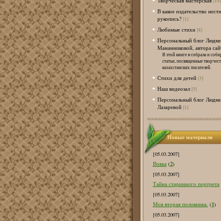
Творческая мастерская
[14]
В какое издательство нест
рукопись?
[1]
Любимые стихи
[8]
Персональный блог Людм
Мананниковой, автора сай
В этой книге я собрала и соби
статьи, посвященные творчес
казахстанских писателей.
Стихи для детей
[3]
Наш видеозал
[5]
Персональный блог Людм
Лазаревой
[1]
Новые материалв
[05.03.2007]
2
Вовка
(
)
[05.03.2007]
Тайна старинного портрета
[05.03.2007]
1
Моя вторая половинка.
(
)
[05.03.2007]