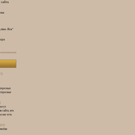
 сайта
ома
лма-Ата"
ора
32]
нтересных
нтересные
]
могут
и сайта, кто
и нас есть
[43]
 любви