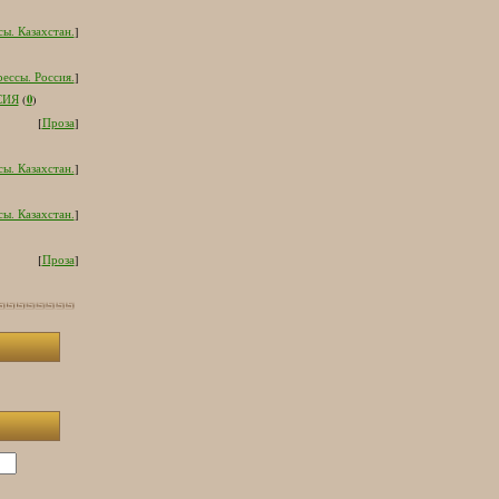
ы. Казахстан.
]
ессы. Россия.
]
0
СИЯ
(
)
[
Проза
]
ы. Казахстан.
]
ы. Казахстан.
]
[
Проза
]