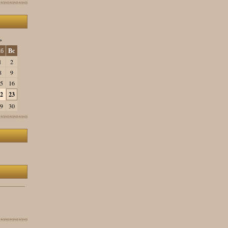
»
б
Вс
1
2
8
9
5
16
2
23
9
30