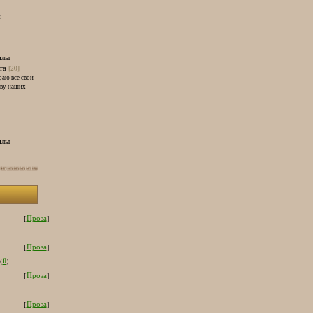
и
илы
та
[20]
раю все свои
тву наших
илы
[
Проза
]
[
Проза
]
0
(
)
[
Проза
]
[
Проза
]