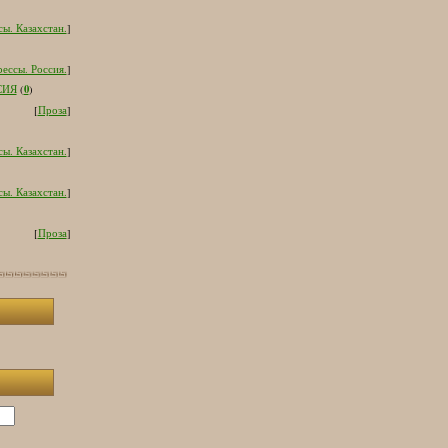
ы. Казахстан.
]
ессы. Россия.
]
0
СИЯ
(
)
[
Проза
]
ы. Казахстан.
]
ы. Казахстан.
]
[
Проза
]