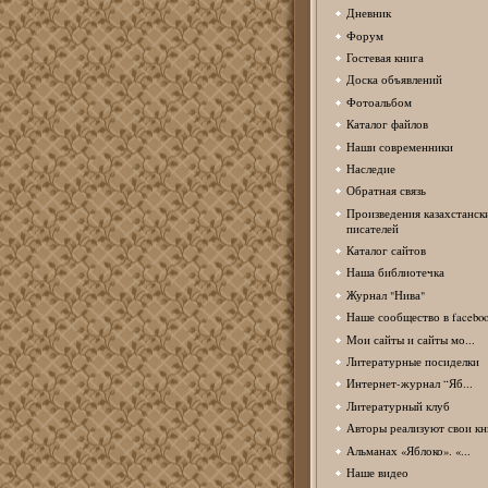
Дневник
Форум
Гостевая книга
Доска объявлений
Фотоальбом
Каталог файлов
Наши современники
Наследие
Обратная связь
Произведения казахстанск
писателей
Каталог сайтов
Наша библиотечка
Журнал "Нива"
Наше сообщество в facebo
Мои сайты и сайты мо...
Литературные посиделки
Интернет-журнал “Яб...
Литературный клуб
Авторы реализуют свои кн
Альманах «Яблоко». «...
Наше видео