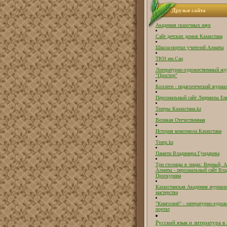
Друзья сайта
Академия сказочных наук
Сайт детских домов Казахстана
Школа-портал учителей Алматы
ТЮЗ им.Сац
Литературно-художественный жу
"Простор"
Коллеги - педагогический журнал
Персональный сайт Людмилы Ен
Театры Казахстана.kz
Великая Отечественная
История комсомола Казахстана
Театр.kz
Памяти Владимира Гундарева
Три столицы в лицах: Верный, А
Алматы - персональный сайт Вл
Проскурина
Казахстанская Академия журнали
мастерства
"Книголюб" - литературно-худож
портал
Русский язык и литература в