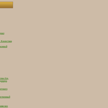
рнал
 Казахстана
исеевой
лма-Ата,
адимира
стского
ественный
 школах