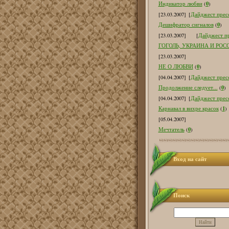
0
Индикатор любви
(
)
[23.03.2007]
[
Дайджест пресс
0
Дешифратор сигналов
(
)
[23.03.2007]
[
Дайджест пр
ГОГОЛЬ, УКРАИНА И РОС
[23.03.2007]
0
НЕ О ЛЮБВИ
(
)
[04.04.2007]
[
Дайджест пресс
0
Продолжение следует...
(
)
[04.04.2007]
[
Дайджест пресс
1
Карнавал в вихре красок
(
)
[05.04.2007]
0
Мечтатель
(
)
Вход на сайт
Поиск