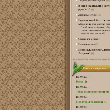
Творческая мастерская
[14]
В какое издательство нест
рукопись?
[1]
Любимые стихи
[8]
Персональный блог Людм
Мананниковой, автора сай
В этой книге я собрала и соби
статьи, посвященные творчес
казахстанских писателей.
Стихи для детей
[3]
Наш видеозал
[5]
Персональный блог Людм
Лазаревой
[1]
Новые материалв
[05.03.2007]
2
Вовка
(
)
[05.03.2007]
Тайна старинного портрета
[05.03.2007]
1
Моя вторая половинка.
(
)
[05.03.2007]