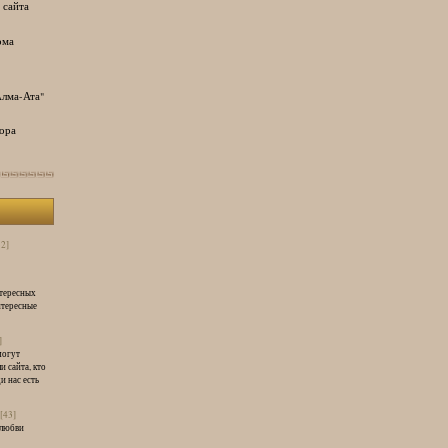
 сайта
ома
лма-Ата"
ора
32]
нтересных
нтересные
]
могут
и сайта, кто
и нас есть
[43]
 любви