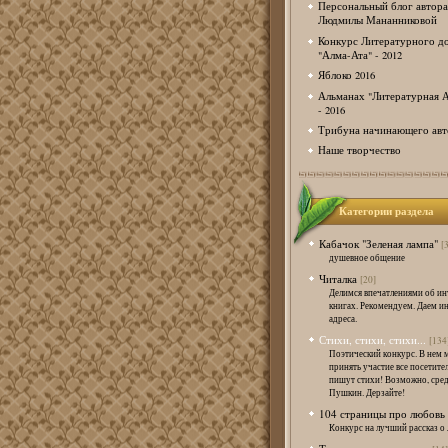
Персональный блог автора
Людмилы Мананниковой
Конкурс Литературного д
"Алма-Ата" - 2012
Яблоко 2016
Альманах "Литературная А
- 2016
Трибуна начинающего авт
Наше творчество
Категории раздела
Кабачок "Зеленая лампа"
[
душевное общение
Читалка
[20]
Делимся впечатлениями об и
книгах. Рекомендуем. Даем и
адреса.
Стихи, стихи, стихи...
[134
Поэтический конкурс. В нем 
принять участие все посетител
пишут стихи! Возможно, сред
Пушкин. Дерзайте!
104 страницы про любовь
Конкурс на лучший рассказ о