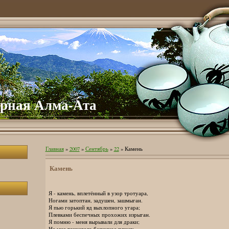
урная Алма-Ата
Главная
»
2007
»
Сентябрь
»
22
» Камень
Камень
Я - камень, вплетённый в узор тротуара,
Ногами затоптан, задушен, зашмыган.
Я пью горький яд выхлопного угара;
Плевками беспечных прохожих изрыган.
Я помню - меня вырывали для драки;
На мне танцевало безумное племя;