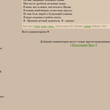
Мне кости дробили железные траки;
В меня, век за веком, впечаталось Время.
Я помню влюблённых полночные вздохи;
Во мне боль людей и бушующий пламень.
Я видел паденья и взлёты эпохи.
Я - Времени вечный хранитель. Я - камень!
Категория
:
Стихи, стихи, стихи...
|
Просмотров
:
807
|
Добавил
:
dorbak
|
Рейтинг
:
0.0
/
0
0
Всего комментариев
:
Добавлять комментарии могут только зарегистрированные
[
Регистрация
|
Вход
]
их
ok
иги