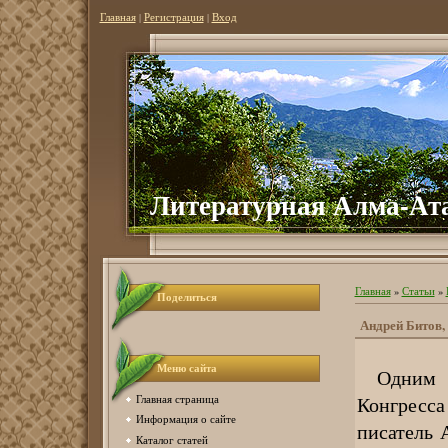
Главная
|
Регистрация
|
Вход
Литературная Алма-Ат
Главная
»
Статьи
»
Поделиться
Андрей Битов
Меню сайта
Одним и
Конгресса
Главная страница
Информация о сайте
писатель 
Каталог статей