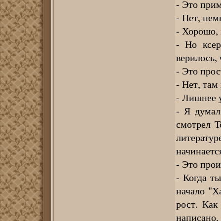
- Это прим
- Нет, не
- Хорошо,
- Но ксе
верилось, 
- Это про
- Нет, там
- Лишнее 
- Я думал
смотрел Т
литератур
начинается
- Это прои
- Когда т
начало "Х
рост. Как
написано,