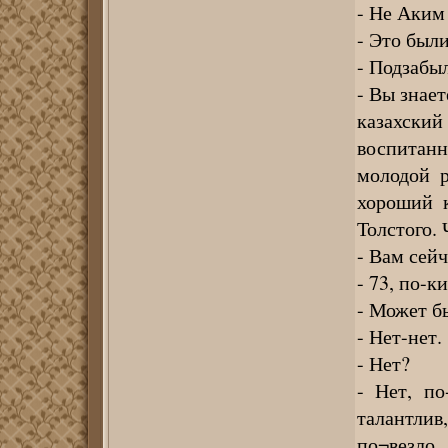
- Не Аким
- Это были
- Подзабыл
- Вы знает
казахский 
воспитанн
молодой р
хороший к
Толстого. 
- Вам сейч
- 73, по-к
- Может б
- Нет-нет.
- Нет?
- Нет, по
талантлив
по¬везло.