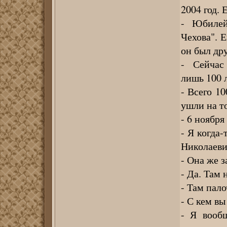
2004 год. 
- Юбилей
Чехова". Е
он был др
- Сейчас 
лишь 100 
- Всего 1
ушли на то
- 6 ноября
- Я когда
Николаеви
- Она же з
- Да. Там
- Там пал
- С кем в
- Я вооб