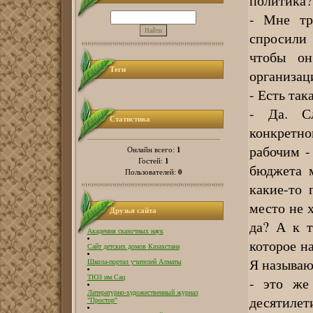
политика?
- Мне тр
спросили 
чтобы он
Теги
организац
- Есть так
- Да. С
Статистика
конкретно
рабочим -
1
Онлайн всего:
1
Гостей:
бюджета 
0
Пользователей:
какие-то 
место не х
Друзья сайта
да? А к т
Академия сказочных наук
которое н
Сайт детских домов Казахстана
Я называю 
Школа-портал учителей Алматы
ТЮЗ им.Сац
- это же
Литературно-художественный журнал
десятилет
"Простор"