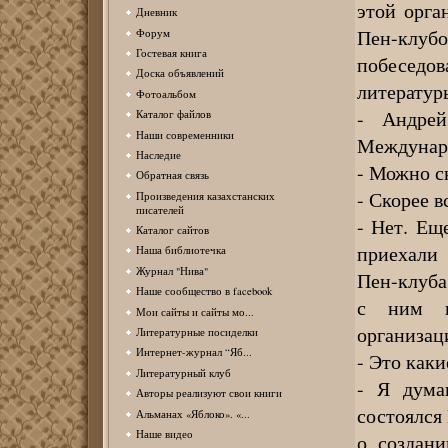
этой орга
Дневник
Пен-клуб
Форум
Гостевая книга
побеседо
Доска объявлений
литератур
Фотоальбом
- Андрей 
Каталог файлов
Наши современники
Междунаро
Наследие
- Можно ск
Обратная связь
- Скорее в
Произведения казахстанских
писателей
- Нет. Ещ
Каталог сайтов
приехали
Наша библиотечка
Журнал "Нива"
Пен-клуба
Наше сообщество в facebook
с ним п
Мои сайты и сайты мо...
организац
Литературные посиделки
Интернет-журнал “Яб...
- Это каки
Литературный клуб
- Я дума
Авторы реализуют свои книги
состоялся
Альманах «Яблоко». «...
Наше видео
о создани