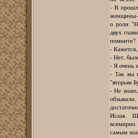
- В прошл
женщины-к
о роли "Н
двух глав
помните?
- Кажется,
- Нет, был
- Я очень 
- Так вы 
"вторым Б
- Не знаю
обзывали
достаточ
Исаак Шт
всемирно 
самым зна