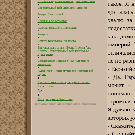
такое. Я 
Коллеги - педагогический журнал Казахстана
Персональный сайт Людмилы Енисеевой
досталась
Театры Казахстана.kz
хвалю за
Великая Отечественная
недостатк
История комсомола Казахстана
как доми
Театр.kz
Памяти Владимира Гундарева
империй. 
Три столицы в лицах: Верный, Алма-Ата,
отличалис
Алматы - персональный сайт Владимира
Проскурина
не по раз
Казахстанская Академия журналистского
мастерства
- Евразийс
"Книголюб" - литературно-художественный
портал
- Да, Евр
Русский язык и литература в школах
может - 
Казахстана
/li>
понимаю. 
Литературная Алма-Ата
огромная 
Я думаю, ч
которых уж
- Скажите,
- Слушайт