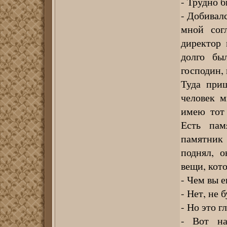
- Трудно 
- Добивалс
мной сог
директор 
долго бы
господин,
Туда при
человек м
имею тот
Есть пам
памятник
поднял, 
вещи, кот
- Чем вы 
- Нет, не 
- Но это г
- Вот на