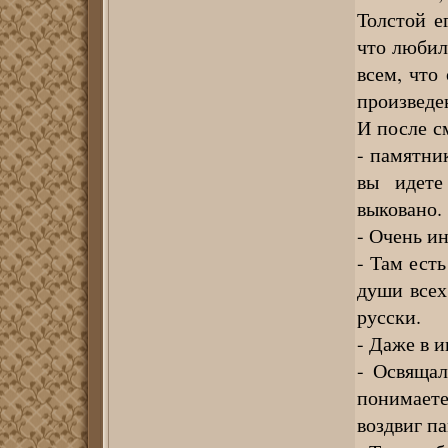
Толстой е
что любил
всем, что
произведен
И после с
- памятни
вы идете
выковано.
- Очень и
- Там ест
души всех
русски.
- Даже в 
- Освящал
понимает
воздвиг п