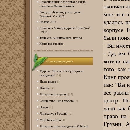
Персональный блог автора сайта
окончател
Людмилы Мананниковой
Конкурс Литературного дома
мне, и в 
"Алма-Ата" - 2012
удалось п
Яблоко 2016
Альманах "Литературная Алма-Ата"
корпусе Р
- 2016
были поня
Трибуна начинающего автора
- Вы имее
Наше творчество
- Да, им 
хотели на
Категории раздела
того, как
Журнал "Яблоко.Литературные
Кинг проя
посиделки"
[58]
Наше видео
[7]
так: "Вы 
Поэзия
[30]
все равны
Литературоведение
[37]
центр. П
Семиречье - моя любовь
[6]
дали как 
Очерк
[2]
Литература России
[12]
право на 
Мой Казахстан
[18]
Грузии, А
Литературные посиделки. Рабочая