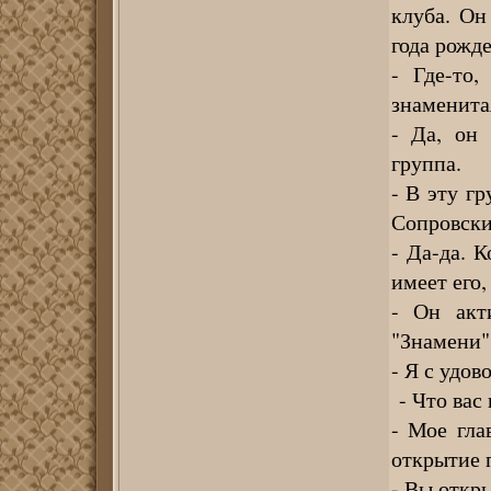
клуба. Он
года рожд
- Где-то,
знаменита
- Да, он
группа.
- В эту г
Сопровски
- Да-да. 
имеет его,
- Он акт
"Знамени" 
- Я с удов
- Что вас 
- Мое гла
открытие 
- Вы откр