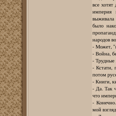
все хотят 
империя 
выживала 
было нак
пропаган
народов в
- Может, 
- Война, 
- Трудные
- Кстати,
потом русс
- Книги, к
- Да. Так 
что импер
- Конечно
мой взгляд