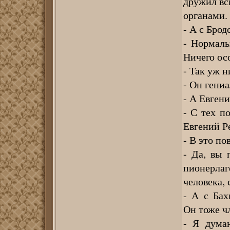
дружил вс
органами.
- А с Бро
- Нормаль
Ничего ос
- Так уж н
- Он гениа
- А Евген
- С тех по
Евгений 
- В это п
- Да, вы 
пионерлаг
человека,
- А с Ба
Он тоже ч
- Я думаю