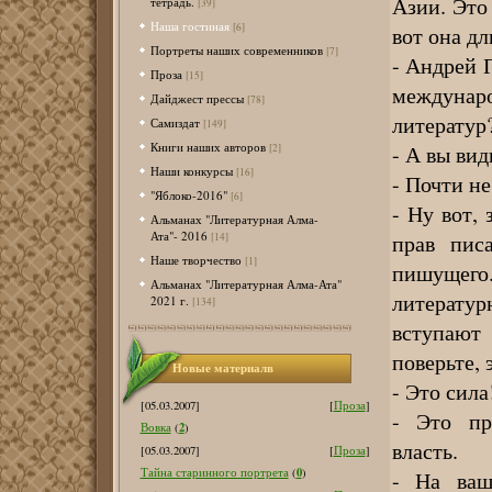
Азии. Это
тетрадь.
[39]
Наша гостиная
[6]
вот она дл
Портреты наших современников
[7]
- Андрей Г
Проза
[15]
междуна
Дайджест прессы
[78]
литератур
Самиздат
[149]
Книги наших авторов
- А вы вид
[2]
Наши конкурсы
[16]
- Почти не
"Яблоко-2016"
[6]
- Ну вот,
Альманах "Литературная Алма-
Ата"- 2016
прав пис
[14]
Наше творчество
[1]
пишущего
Альманах "Литературная Алма-Ата"
литерату
2021 г.
[134]
вступают 
поверьте, 
Новые материалв
- Это сила
[05.03.2007]
[
Проза
]
- Это пр
2
Вовка
(
)
власть.
[05.03.2007]
[
Проза
]
0
Тайна старинного портрета
(
)
- На ваш