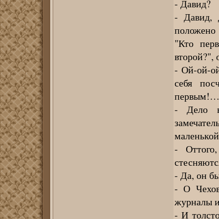
- Давид?
- Давид, 
положено 
"Кто пер
второй?", 
- Ой-ой-о
себя пос
первым!
- Дело в
замечател
маленькой
- Оттого
стесняютс
- Да, он б
- О Чехо
журналы и
- И толст