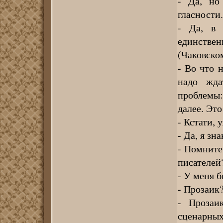
- Да, но
гласности.
- Да, в 
единстве
(Чаковском
- Во что 
надо жда
проблемы:
далее. Это
- Кстати, 
- Да, я зна
- Помните
писателей
- У меня 
- Прозаик
- Прозаи
сценарны