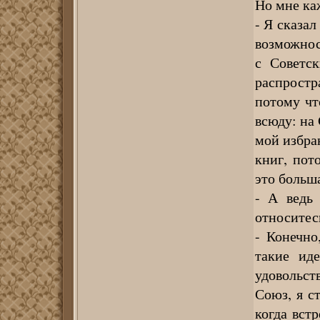
Но мне ка
- Я сказал
возможнос
с Советс
распростр
потому чт
всюду: на 
мой избра
книг, пот
это больш
- А ведь
относитес
- Конечно
такие иде
удовольст
Союз, я с
когда вст