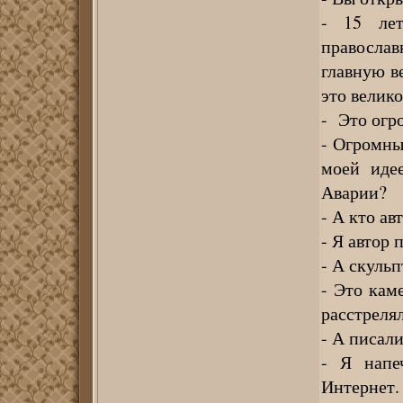
- 15 ле
правосла
главную в
это велико
- Это огр
- Огромны
моей иде
Аварии?
- А кто ав
- Я автор 
- А скульп
- Это кам
расстреля
- А писали
- Я напе
Интернет.