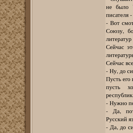
не было 
писателя - 
- Вот смо
Союзу, б
литератур 
Сейчас эт
литератур
Сейчас вс
- Ну, до с
Пусть его
пусть х
республик
- Нужно п
- Да, по
Русский яз
- Да, до с