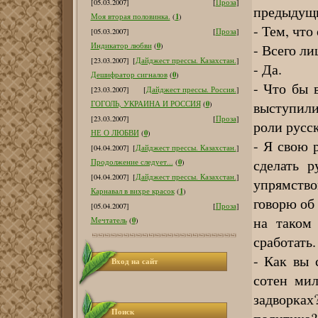
[05.03.2007]
[
Проза
]
предыдущ
1
Моя вторая половинка.
(
)
- Тем, что
[05.03.2007]
[
Проза
]
0
- Всего л
Индикатор любви
(
)
[23.03.2007]
[
Дайджест прессы. Казахстан.
]
- Да.
0
Дешифратор сигналов
(
)
- Что бы 
[23.03.2007]
[
Дайджест прессы. Россия.
]
выступили
0
ГОГОЛЬ, УКРАИНА И РОССИЯ
(
)
[23.03.2007]
[
Проза
]
роли русск
0
НЕ О ЛЮБВИ
(
)
- Я свою 
[04.04.2007]
[
Дайджест прессы. Казахстан.
]
сделать 
0
Продолжение следует...
(
)
[04.04.2007]
[
Дайджест прессы. Казахстан.
]
упрямств
1
Карнавал в вихре красок
(
)
говорю об
[05.04.2007]
[
Проза
]
на таком
0
Мечтатель
(
)
сработать.
- Как вы 
Вход на сайт
сотен мил
задворках
Поиск