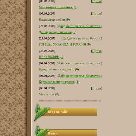
[05.03.2007]
[
Проза
]
1
Моя вторая половинка.
(
)
[05.03.2007]
[
Проза
]
0
Индикатор любви
(
)
[23.03.2007]
[
Дайджест прессы. Казахстан.
]
0
Дешифратор сигналов
(
)
[23.03.2007]
[
Дайджест прессы. Россия.
]
0
ГОГОЛЬ, УКРАИНА И РОССИЯ
(
)
[23.03.2007]
[
Проза
]
0
НЕ О ЛЮБВИ
(
)
[04.04.2007]
[
Дайджест прессы. Казахстан.
]
0
Продолжение следует...
(
)
[04.04.2007]
[
Дайджест прессы. Казахстан.
]
1
Карнавал в вихре красок
(
)
[05.04.2007]
[
Проза
]
0
Мечтатель
(
)
Вход на сайт
Поиск