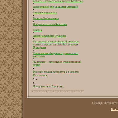
Коллеги - педагогический журнал Казахстана
Персональный сайт Людмилы Енисеевой
Театры Казахстана.kz
Великая Отечественная
История комсомола Казахстана
Театр.kz
Памяти Владимира Гундарева
Три столицы в лицах: Верный, Алма-Ата,
Алматы - персональный сайт Владимира
Проскурина
Казахстанская Академия журналистского
мастерства
"Книголюб" - литературно-художественный
портал
Русский язык и литература в школах
Казахстана
/li>
Литературная Алма-Ата
Copyright Литерату
Конс