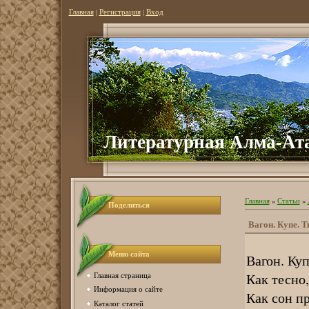
Главная
|
Регистрация
|
Вход
Литературная Алма-Ат
Главная
»
Статьи
»
Поделиться
Вагон. Купе. Т
Меню сайта
Вагон. Куп
Как тесно
Главная страница
Информация о сайте
Как сон п
Каталог статей