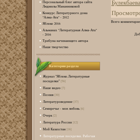
Булекбаев
Персональный блог автора сайта
Людмилы Мананниковой
Просмотр
Конкурс Литературного дома
"Алма-Ата" - 2012
Всего комментарие
Яблоко 2016
Альманах "Литературная Алма-Ата"
Доб
- 2016
Трибуна начинающего автора
Наше творчество
Категории раздела
Журнал "Яблоко.Литературные
посиделки"
[58]
Наше видео
[7]
Поэзия
[30]
Литературоведение
[37]
Семиречье - моя любовь
[6]
Очерк
[2]
Литература России
[12]
Мой Казахстан
[18]
Литературные посиделки. Рабочая