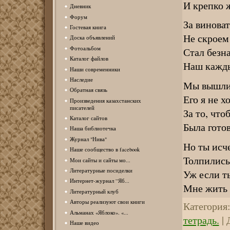
И крепко 
Дневник
Форум
За винова
Гостевая книга
Не скроем
Доска объявлений
Фотоальбом
Стал безн
Каталог файлов
Наш кажды
Наши современники
Наследие
Мы вышли 
Обратная связь
Его я не х
Произведения казахстанских
писателей
За то, что
Каталог сайтов
Была готов
Наша библиотечка
Журнал "Нива"
Но ты исч
Наше сообщество в facebook
Толпились 
Мои сайты и сайты мо...
Литературные посиделки
Уж если ты
Интернет-журнал “Яб...
Мне жить т
Литературный клуб
Авторы реализуют свои книги
Категория
Альманах «Яблоко». «...
тетрадь.
|
Наше видео