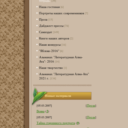
тетрадь.
[39]
Наша гостиная
[6]
Портреты наших современников
[7]
Проза
[15]
Дайджест прессы
[78]
Самиздат
[149]
Книги наших авторов
[2]
Наши конкурсы
[16]
"Яблоко-2016"
[6]
Альманах "Литературная Алма-
Ата"- 2016
[14]
Наше творчество
[1]
Альманах "Литературная Алма-Ата"
2021 г.
[134]
Новые материалв
[05.03.2007]
[
Проза
]
2
Вовка
(
)
[05.03.2007]
[
Проза
]
0
Тайна старинного портрета
(
)