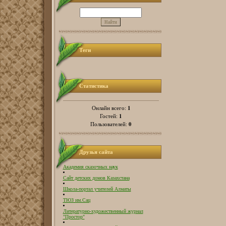
Теги
Статистика
1
Онлайн всего:
1
Гостей:
0
Пользователей:
Друзья сайта
Академия сказочных наук
Сайт детских домов Казахстана
Школа-портал учителей Алматы
ТЮЗ им.Сац
Литературно-художественный журнал
"Простор"