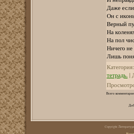
Даже если
Он с икон
Верный пу
На коленях
На пол чис
Ничего не 
Лишь поня
Категория
тетрадь.
|
Просмотр
Всего комментарие
Доб
Copyright Литерату
Конс