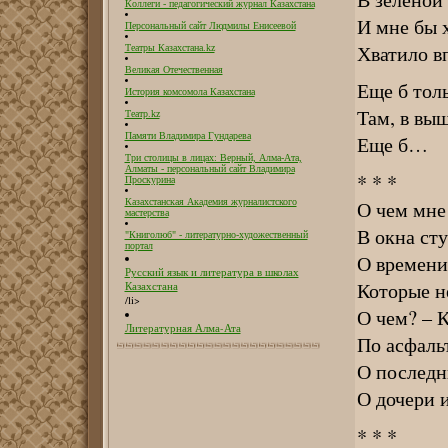
Коллеги - педагогический журнал Казахстана
И мне бы 
Персональный сайт Людмилы Енисеевой
Хватило в
Театры Казахстана.kz
Великая Отечественная
Еще б толь
История комсомола Казахстана
Там, в вы
Театр.kz
Памяти Владимира Гундарева
Еще б…
Три столицы в лицах: Верный, Алма-Ата,
Алматы - персональный сайт Владимира
* * *
Проскурина
О чем мне 
Казахстанская Академия журналистского
мастерства
В окна ст
"Книголюб" - литературно-художественный
портал
О времени 
Русский язык и литература в школах
Которые н
Казахстана
/li>
О чем? – К
Литературная Алма-Ата
По асфаль
О последни
О дочери и
* * *