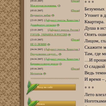
[05.03.2007]
[
Проза
]
* * *
1
Моя вторая половинка.
(
)
Безумных 
[05.03.2007]
[
Проза
]
Утонет в д
0
Индикатор любви
(
)
Квартира. 
[23.03.2007]
[
Дайджест прессы. Казахстан.
]
0
Дешифратор сигналов
(
)
Душа в ис
[23.03.2007]
[
Дайджест прессы. Россия.
]
Опять оши
0
ГОГОЛЬ, УКРАИНА И РОССИЯ
(
)
Лицом, г
[23.03.2007]
[
Проза
]
0
НЕ О ЛЮБВИ
(
)
Скажите м
[04.04.2007]
[
Дайджест прессы. Казахстан.
]
Там, где 
0
Продолжение следует...
(
)
…И прошеп
[04.04.2007]
[
Дайджест прессы. Казахстан.
]
1
Карнавал в вихре красок
(
)
О сладкой 
[05.04.2007]
[
Проза
]
Ведь темн
0
Мечтатель
(
)
И время – 
* * *
Вход на сайт
Лето влезл
Ноготкам
Поиск