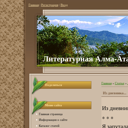
Главная
|
Регистрация
|
Вход
Литературная Алма-Ат
Главная
»
Статьи
»
Поделиться
Из дневника...
Меню сайта
Из дневни
Главная страница
* * *
Информация о сайте
Я запутала
Каталог статей