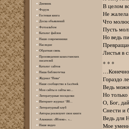
Дневник
В целом во
Форум
Не жалела
Гостевая книга
Что молюс
Доска объявлений
Фотоальбом
Пусть мол
Каталог файлов
Но ведь п
Наши современники
Превращаю
Наследие
Обратная связь
Листья в 
Произведения казахстанских
писателей
* * *
Каталог сайтов
…Конечно,
Наша библиотечка
Гораздо ле
Журнал "Нива"
Наше сообщество в facebook
Ведь можн
Мои сайты и сайты мо...
Но только 
Литературные посиделки
О, Бог, да
Интернет-журнал “Яб...
Литературный клуб
Снести и 
Авторы реализуют свои книги
Ведь для 
Альманах «Яблоко». «...
Мое умени
Наше видео