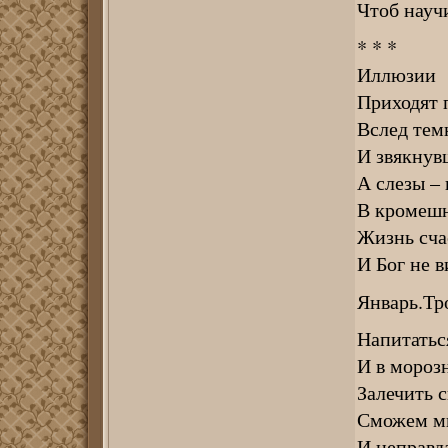
Чтоб науч
* * *
Иллюзии
Приходят 
Вслед тем
И звякнув
А слезы – 
В кромешн
Жизнь сч
И Бог не в
Январь.Тр
Напитатьс
И в мороз
Залечить 
Сможем м
И неправда