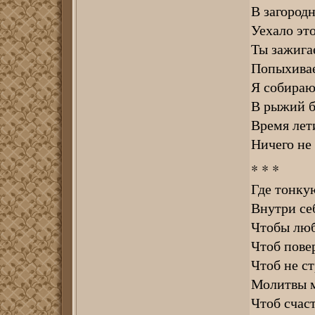
В загород
Уехало это
Ты зажига
Попыхивае
Я собираю
В рыжий бу
Время лет
Ничего не
* * *
Где тонку
Внутри се
Чтобы лю
Чтоб пове
Чтоб не ст
Молитвы м
Чтоб счас