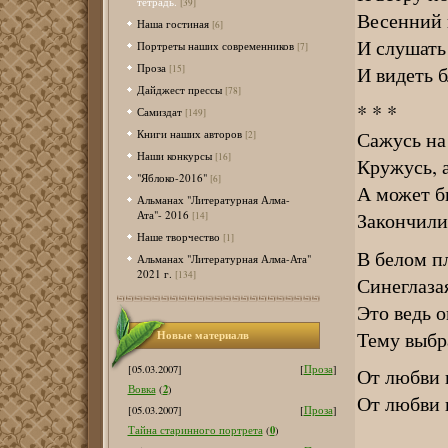
тетрадь.
[39]
Весенний в
Наша гостиная
[6]
И слушать
Портреты наших современников
[7]
Проза
И видеть 
[15]
Дайджест прессы
[78]
* * *
Самиздат
[149]
Сажусь на 
Книги наших авторов
[2]
Наши конкурсы
[16]
Кружусь, 
"Яблоко-2016"
[6]
А может б
Альманах "Литературная Алма-
Закончили
Ата"- 2016
[14]
Наше творчество
[1]
В белом п
Альманах "Литературная Алма-Ата"
2021 г.
[134]
Синеглазая
Это ведь о
Тему выбра
Новые материалв
[05.03.2007]
[
Проза
]
От любви 
2
Вовка
(
)
От любви 
[05.03.2007]
[
Проза
]
0
Тайна старинного портрета
(
)