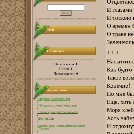
Отцветаю
И глазами
И тоскою
О времен 
Теги
О траве н
Зеленеюще
Статистика
* * *
Насытитьс
1
Онлайн всего:
Как будто
1
Гостей:
0
Пользователей:
Такое воз
Конечно!
Друзья сайта
Но мне бы
Академия сказочных наук
Еще, хоть
Сайт детских домов Казахстана
Моря хлеб
Школа-портал учителей Алматы
Хоть чайн
ТЮЗ им.Сац
И отдохну
Литературно-художественный журнал
"Простор"
В зеленой 