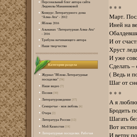
Персональный блог автора сайта
* * *
Людмилы Мананниковой
Конкурс Литературного дома
Март. Пос
"Алма-Ата" - 2012
Иней на ве
Яблоко 2016
Альманах "Литературная Алма-Ата"
Обалдевши
- 2016
И от счаст
Трибуна начинающего автора
Наше творчество
Хруст лед
И уже сов
Сделать –
Категории раздела
( Ведь и п
Журнал "Яблоко.Литературные
посиделки"
[58]
Шаг от сн
Наше видео
[7]
* * *
Поэзия
[30]
Литературоведение
[37]
А я люблю
Семиречье - моя любовь
[6]
Бродить п
Очерк
[2]
Шагать бе
Литература России
[12]
Вот истин
Мой Казахстан
[18]
Литературные посиделки. Рабочая
И ветру по