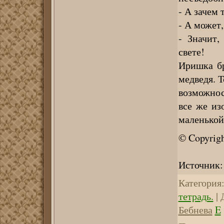
- А зачем 
- А может,
- Значит
свете!
Иришка бр
медведя. Т
возможнос
все же из
маленькой
© Copyrigh
Источник
Категория
тетрадь.
|
Бебнева
E