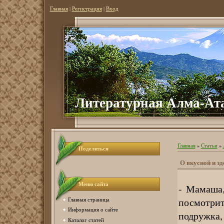
Главная
|
Регистрация
|
Вход
Литературная Алма-Ат
Главная
»
Статьи
»
Поделиться
О вкусной и з
Меню сайта
- Мамаша,
посмотри
Главная страница
Информация о сайте
подружка,
Каталог статей