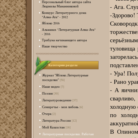
Персональный блог автора сайта
- Ага. Слу
Людмилы Мананниковой
Конкурс Литературного дома
-Здорово!
"Алма-Ата" - 2012
Сковородк
Яблоко 2016
Альманах "Литературная Алма-Ата"
торжеств
- 2016
серьёзны
Трибуна начинающего автора
туловища 
Наше творчество
загорела
подставлен
Категории раздела
- Ура! По
Журнал "Яблоко.Литературные
- Рано ура
посиделки"
[58]
Наше видео
[7]
- А яични
Поэзия
[30]
сварливо
Литературоведение
[37]
холодную 
Семиречье - моя любовь
[6]
по холод
Очерк
[2]
Литература России
[12]
аккуратно
Мой Казахстан
[18]
В Олином
Литературные посиделки. Рабочая