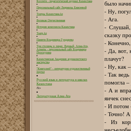
было начи
Коллеги - педагогический журнал Казахстана
Персональный сайт Людмилы Енисеевой
- Ну, погу
Театры Казахстана.kz
- Ага.
Великая Отечественная
- Слушай,
История комсомола Казахстана
сказку пр
Театр.kz
Памяти Владимира Гундарева
- Конечно,
Три столицы в лицах: Верный, Алма-Ата,
- Да, вот,
Алматы - персональный сайт Владимира
Проскурина
плачут?
Казахстанская Академия журналистского
мастерства
- Ну, как 
"Книголюб" - литературно-художественный
портал
- Так ведь
Русский язык и литература в школах
помогла – 
Казахстана
/li>
- А и впр
Литературная Алма-Ата
яичек снес
- И потом 
- Точно! А
- Из кор
несъедобн