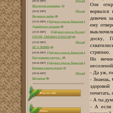
[05.03.2007]
[
Проза
]
Оля откр
1
Моя вторая половинка.
(
)
ворвался
[05.03.2007]
[
Проза
]
0
девочек з
Индикатор любви
(
)
[23.03.2007]
[
Дайджест прессы. Казахстан.
]
ему отвер
0
Дешифратор сигналов
(
)
выключили
[23.03.2007]
[
Дайджест прессы. Россия.
]
доску, Г
0
ГОГОЛЬ, УКРАИНА И РОССИЯ
(
)
[23.03.2007]
[
Проза
]
схватили
0
НЕ О ЛЮБВИ
(
)
стряпню.
[04.04.2007]
[
Дайджест прессы. Казахстан.
]
Но яични
0
Продолжение следует...
(
)
[04.04.2007]
[
Дайджест прессы. Казахстан.
]
несоленой
1
Карнавал в вихре красок
(
)
- Да уж, 
[05.04.2007]
[
Проза
]
- Знаешь,
0
Мечтатель
(
)
здоровой 
почитать,
Вход на сайт
- А ты ду
- А если 
Поиск