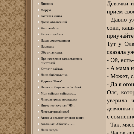
Девочки и
Дневник
прием сво
Форум
Гостевая книга
- Давно у
Доска объявлений
соки, каш
Фотоальбом
приучайте
Каталог файлов
Наши современники
Тут у Оле
Наследие
сказала у
Обратная связь
- Ой, есть
Произведения казахстанских
писателей
- А мама н
Каталог сайтов
- Может, 
Наша библиотечка
Журнал "Нива"
- Да я ого
Наше сообщество в facebook
Оля, кото
Мои сайты и сайты мо...
уверила, 
Литературные посиделки
Интернет-журнал “Яб...
девчонки 
Литературный клуб
с сомнени
Авторы реализуют свои книги
- Так, мяс
Альманах «Яблоко». «...
Наше видео
- Часов де