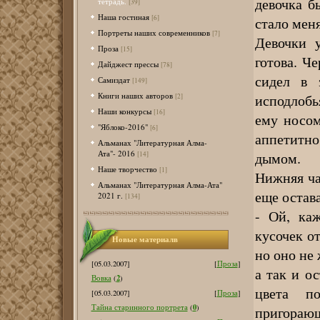
девочка б
тетрадь.
[39]
Наша гостиная
[6]
стало меня
Портреты наших современников
[7]
Девочки у
Проза
[15]
готова. Ч
Дайджест прессы
[78]
сидел в 
Самиздат
[149]
Книги наших авторов
исподлобь
[2]
Наши конкурсы
[16]
ему носом
"Яблоко-2016"
[6]
аппетитн
Альманах "Литературная Алма-
Ата"- 2016
дымом.
[14]
Наше творчество
[1]
Нижняя ча
Альманах "Литературная Алма-Ата"
еще остав
2021 г.
[134]
- Ой, ка
кусочек от
Новые материалв
но оно не 
[05.03.2007]
[
Проза
]
а так и ос
2
Вовка
(
)
цвета п
[05.03.2007]
[
Проза
]
0
Тайна старинного портрета
(
)
пригорающ