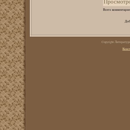
Просмотр
Всего комментарие
Доб
Copyright Литерату
Конс