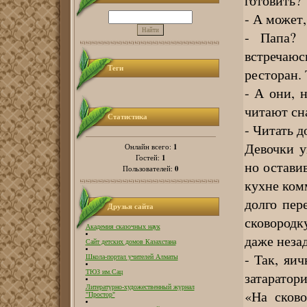
готовить?
- А может,
- Папа? 
встречаюс
Теги
ресторан. 
- А они, 
читают сна
Статистика
- Читать д
Девочки у
1
Онлайн всего:
1
Гостей:
но остави
0
Пользователей:
кухне ком
долго пер
Друзья сайта
сковородк
Академия сказочных наук
даже неза
Сайт детских домов Казахстана
- Так, яич
Школа-портал учителей Алматы
ТЮЗ им.Сац
затаратор
Литературно-художественный журнал
«На сково
"Простор"