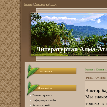
Главная
|
Регистрация
|
Вход
Литературная Алма-Ат
Главная
»
Статьи
»
Поделиться
РЕКЛАМНАЯ 
Меню сайта
Виктор Ба
Мы знаком
Главная страница
Информация о сайте
только в 
Каталог статей