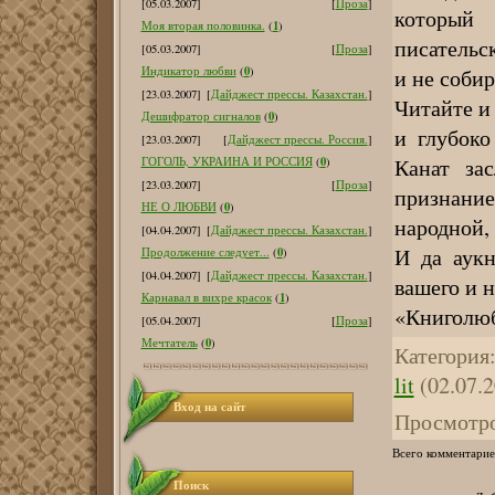
[05.03.2007]
[
Проза
]
который 
1
Моя вторая половинка.
(
)
писательс
[05.03.2007]
[
Проза
]
0
и не собир
Индикатор любви
(
)
[23.03.2007]
[
Дайджест прессы. Казахстан.
]
Читайте и
0
Дешифратор сигналов
(
)
и глубоко
[23.03.2007]
[
Дайджест прессы. Россия.
]
Канат за
0
ГОГОЛЬ, УКРАИНА И РОССИЯ
(
)
[23.03.2007]
[
Проза
]
признани
0
НЕ О ЛЮБВИ
(
)
народной,
[04.04.2007]
[
Дайджест прессы. Казахстан.
]
И да аукн
0
Продолжение следует...
(
)
[04.04.2007]
[
Дайджест прессы. Казахстан.
]
вашего и 
1
Карнавал в вихре красок
(
)
«Книголюб
[05.04.2007]
[
Проза
]
0
Мечтатель
(
)
Категория
lit
(02.07.2
Вход на сайт
Просмотр
Всего комментарие
Поиск