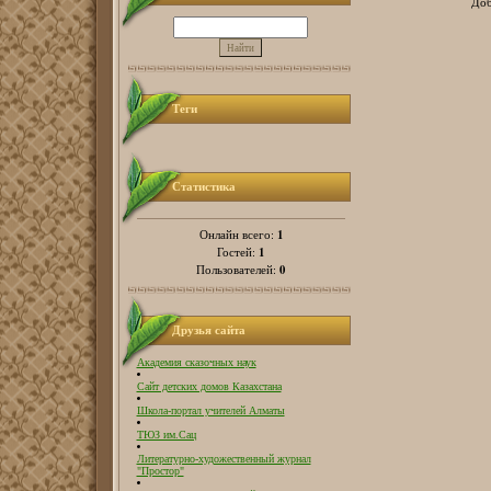
Доб
Теги
Статистика
1
Онлайн всего:
1
Гостей:
0
Пользователей:
Друзья сайта
Академия сказочных наук
Сайт детских домов Казахстана
Школа-портал учителей Алматы
ТЮЗ им.Сац
Литературно-художественный журнал
"Простор"