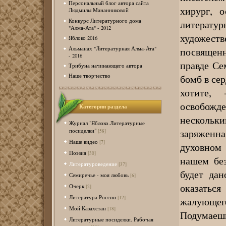
Персональный блог автора сайта
хирург, 
Людмилы Мананниковой
Конкурс Литературного дома
литератур
"Алма-Ата" - 2012
художест
Яблоко 2016
Альманах "Литературная Алма-Ата"
посвящен
- 2016
правде Се
Трибуна начинающего автора
бомб в сер
Наше творчество
хотите,
освобож
Категории раздела
нескольки
Журнал "Яблоко.Литературные
заряженная
посиделки"
[58]
Наше видео
[7]
духовном 
Поэзия
[30]
нашем бе
Литературоведение
[37]
будет дан
Семиречье - моя любовь
[6]
оказать
Очерк
[2]
Литература России
[12]
жалующего
Мой Казахстан
[18]
Подумаеш
Литературные посиделки. Рабочая