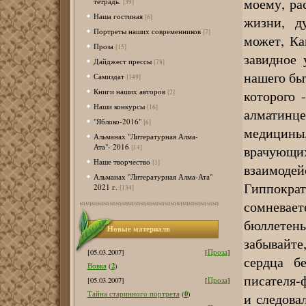
моему, ра
тетрадь.
[39]
Наша гостиная
[6]
жизни, д
Портреты наших современников
[7]
может, Ка
Проза
[15]
завидное
Дайджест прессы
[78]
нашего бы
Самиздат
[149]
Книги наших авторов
которого 
[2]
Наши конкурсы
[16]
алматинц
"Яблоко-2016"
[6]
медицин
Альманах "Литературная Алма-
Ата"- 2016
врачующ
[14]
Наше творчество
[1]
взаимоде
Альманах "Литературная Алма-Ата"
Гиппокр
2021 г.
[134]
сомнева
бюллетень
Новые материалв
забывайте
[05.03.2007]
[
Проза
]
сердца б
2
Вовка
(
)
писателя-
[05.03.2007]
[
Проза
]
0
Тайна старинного портрета
(
)
и следова