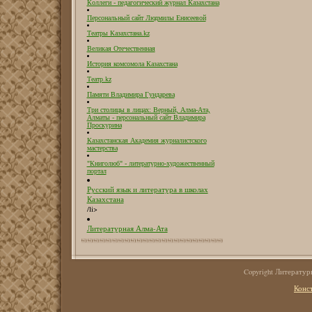
Коллеги - педагогический журнал Казахстана
Персональный сайт Людмилы Енисеевой
Театры Казахстана.kz
Великая Отечественная
История комсомола Казахстана
Театр.kz
Памяти Владимира Гундарева
Три столицы в лицах: Верный, Алма-Ата,
Алматы - персональный сайт Владимира
Проскурина
Казахстанская Академия журналистского
мастерства
"Книголюб" - литературно-художественный
портал
Русский язык и литература в школах
Казахстана
/li>
Литературная Алма-Ата
Copyright Литерату
Конс