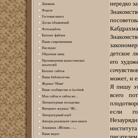
нередко за
Дневник
Знакомст
Форум
Гостевая книга
посоветов
Доска объявлений
Кабдрах
Фотоальбом
Знакомст
Каталог файлов
Наши современники
закономер
Наследие
детское л
Обратная связь
его худож
Произведения казахстанских
писателей
сочувствов
Каталог сайтов
может, и е
Наша библиотечка
Журнал "Нива"
Я пишу эт
Наше сообщество в facebook
всего по
Мои сайты и сайты мо...
плодотвор
Литературные посиделки
Интернет-журнал “Яб...
если го
Литературный клуб
Незаурядн
Авторы реализуют свои книги
институт
Альманах «Яблоко». «...
Наше видео
писателе