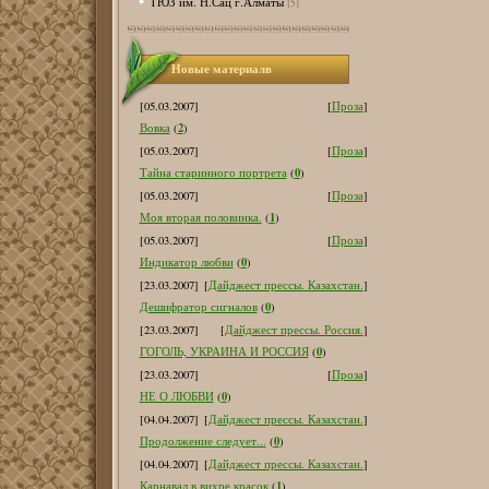
ТЮЗ им. Н.Сац г.Алматы
[5]
Новые материалв
[05.03.2007]
[
Проза
]
2
Вовка
(
)
[05.03.2007]
[
Проза
]
0
Тайна старинного портрета
(
)
[05.03.2007]
[
Проза
]
1
Моя вторая половинка.
(
)
[05.03.2007]
[
Проза
]
0
Индикатор любви
(
)
[23.03.2007]
[
Дайджест прессы. Казахстан.
]
0
Дешифратор сигналов
(
)
[23.03.2007]
[
Дайджест прессы. Россия.
]
0
ГОГОЛЬ, УКРАИНА И РОССИЯ
(
)
[23.03.2007]
[
Проза
]
0
НЕ О ЛЮБВИ
(
)
[04.04.2007]
[
Дайджест прессы. Казахстан.
]
0
Продолжение следует...
(
)
[04.04.2007]
[
Дайджест прессы. Казахстан.
]
1
Карнавал в вихре красок
(
)