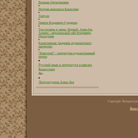
Великая Отечественная
История комсомола Казахстана
Театр.kz
Памяти Владимира Гундарева
Три столицы в лицах: Верный, Алма-Ата,
Алматы - персональный сайт Владимира
Проскурина
Казахстанская Академия журналистского
мастерства
"Книголюб" - литературно-художественный
портал
Русский язык и литература в школах
Казахстана
/li>
Литературная Алма-Ата
Copyright Литерату
Конс