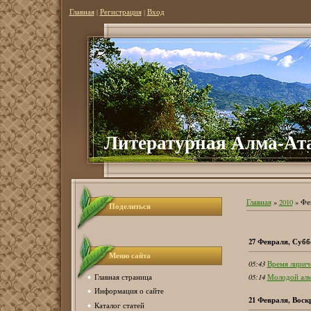
Главная
|
Регистрация
|
Вход
Литературная Алма-Ат
Главная
»
2010
»
Фе
Поделиться
27 Февраля, Субб
Меню сайта
05:43
Время лирич
Главная страница
05:14
Молодой алма
Информация о сайте
21 Февраля, Воск
Каталог статей