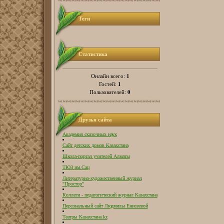
Теги
Статистика
1
Онлайн всего:
1
Гостей:
0
Пользователей:
Друзья сайта
Академия сказочных наук
Сайт детских домов Казахстана
Школа-портал учителей Алматы
ТЮЗ им.Сац
Литературно-художественный журнал
"Простор"
Коллеги - педагогический журнал Казахстана
Персональный сайт Людмилы Енисеевой
Театры Казахстана.kz