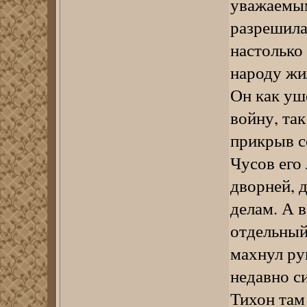
уважаемым
разрешила
настолько 
народу жи
Он как уш
войну, так
прикрыв со
Чусов его
дворней, 
делам. А 
отдельный
махнул ру
недавно с
Тихон там