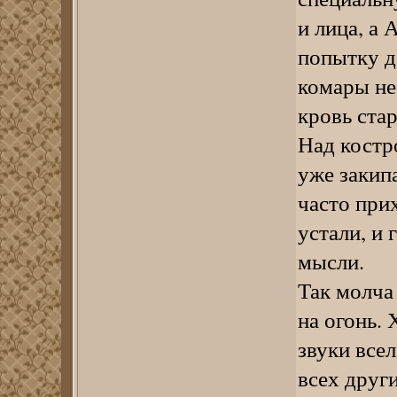
и лица, а
попытку да
комары не 
кровь стар
Над костр
уже закипа
часто при
устали, и 
мысли.
Так молча
на огонь.
звуки все
всех друг