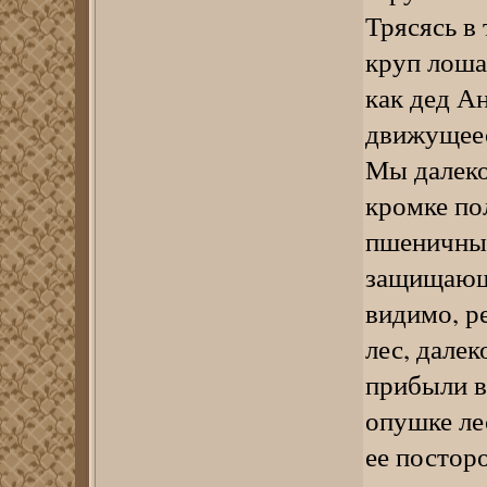
Трясясь в 
круп лоша
как дед Ан
движущеес
Мы далеко
кромке по
пшеничные
защищающу
видимо, р
лес, дале
прибыли в
опушке ле
ее постор