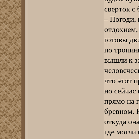
сверток с
– Погоди, 
отдохнем, 
готовы дв
по тропин
вышли к з
человечес
что этот 
но сейчас
прямо на 
бревном. 
откуда он
где могли