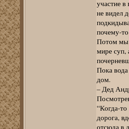
участие в
не видел д
подкидывал
почему-то 
Потом мы 
мире суп, 
почерневш
Пока вода
дом.
– Дед Андр
Посмотрев
“Когда-то 
дорога, в
отсюда в 