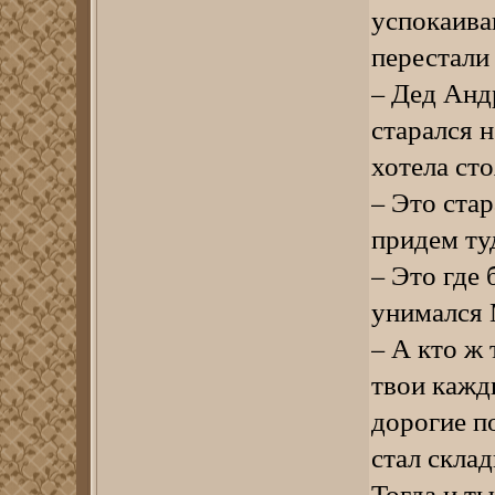
успокаива
перестали
– Дед Анд
старался н
хотела сто
– Это стар
придем туд
– Это где
унимался
– А кто ж
твои кажд
дорогие п
стал склад
Тогда и т