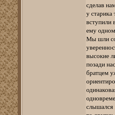
сделав нам
у старика
вступили в
ему одном
Мы шли со
увереннос
высокие л
позади на
братцем у
ориентиро
одинакова
одновреме
слышался 
то других