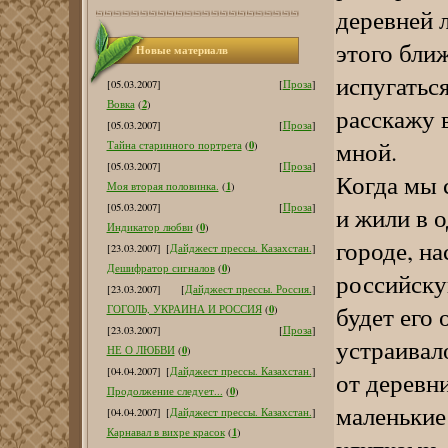
деревней л
этого ближ
Новые материалв
испугаться
[05.03.2007]
[
Проза
]
2
Вовка
(
)
расскажу 
[05.03.2007]
[
Проза
]
мной.
0
Тайна старинного портрета
(
)
[05.03.2007]
[
Проза
]
Когда мы 
1
Моя вторая половинка.
(
)
[05.03.2007]
[
Проза
]
и жили в 
0
Индикатор любви
(
)
городе, на
[23.03.2007]
[
Дайджест прессы. Казахстан.
]
0
Дешифратор сигналов
(
)
российску
[23.03.2007]
[
Дайджест прессы. Россия.
]
будет его 
0
ГОГОЛЬ, УКРАИНА И РОССИЯ
(
)
[23.03.2007]
[
Проза
]
устраивал
0
НЕ О ЛЮБВИ
(
)
[04.04.2007]
[
Дайджест прессы. Казахстан.
]
от деревн
0
Продолжение следует...
(
)
маленькие
[04.04.2007]
[
Дайджест прессы. Казахстан.
]
1
Карнавал в вихре красок
(
)