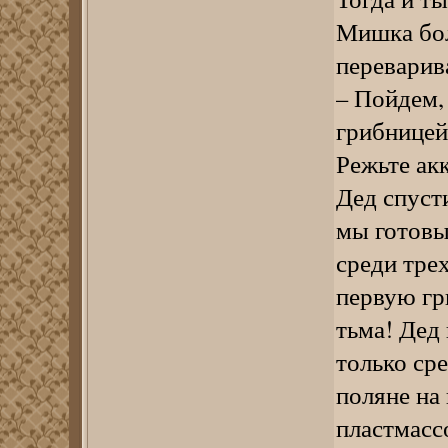
Мишка бол
переварив
– Пойдем,
грибницей
Режьте ак
Дед спусти
мы готовы,
среди тре
первую гр
тьма! Дед 
только сре
поляне на
пластмасс