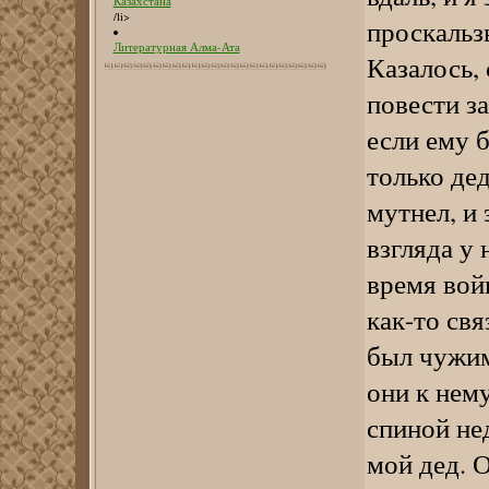
Казахстана
/li>
проскальз
Литературная Алма-Ата
Казалось, 
повести за
если ему 
только дед
мутнел, и
взгляда у 
время вой
как-то св
был чужим
они к нему
спиной не
мой дед. 