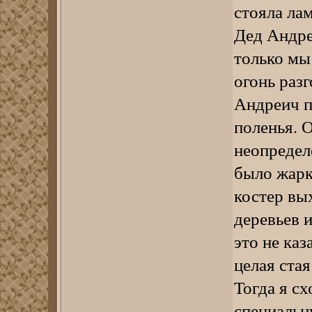
стояла ла
Дед Андре
только мы
огонь разг
Андреич п
поленья. О
неопредел
было жарк
костер вы
деревьев и
это не каз
целая ста
Тогда я сх
специальн