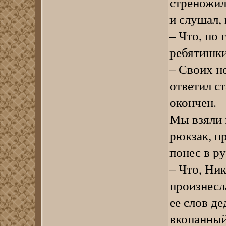
стреножил 
и слушал, 
– Что, по 
ребятишки?
– Своих не
ответил ст
окончен.
Мы взяли в
рюкзак, п
понес в р
– Что, Ни
произнесл
ее слов д
вкопанный