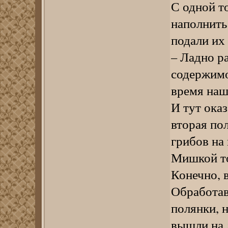
С одной т
наполнить
подали их
– Ладно ра
содержимо
время наш
И тут оказ
вторая пол
грибов на
Мишкой то
Конечно, в
Обработав
полянки, 
вышли на 