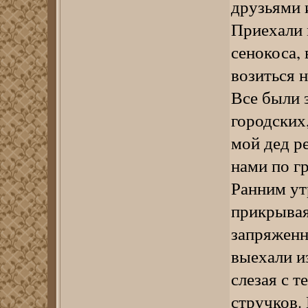
друзьями 
Приехали 
сенокоса, 
возиться н
Все были з
городских,
мой дед р
нами по г
Ранним утр
прикрывая
запряженн
выехали и
слезая с т
стручков.