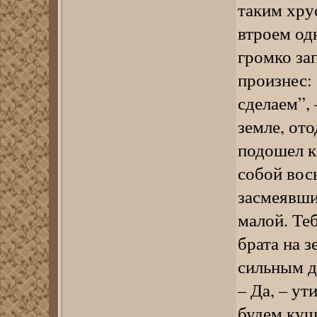
таким хру
втроем од
громко за
произнес: 
сделаем”, 
земле, от
подошел к
собой вос
засмеявшис
малой. Теб
брата на з
сильным д
– Да, – ут
будем куш