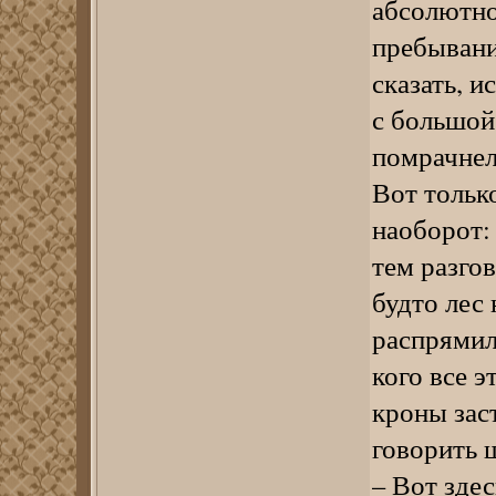
абсолютно
пребывания
сказать, и
с большой
помрачнел
Вот тольк
наоборот:
тем разгов
будто лес 
распрямилс
кого все 
кроны зас
говорить 
– Вот здес