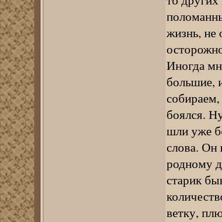
поломанны
жизнь, не
осторожно
Иногда мн
большие, и
собираем,
боялся. Ну
шли уже б
слова. Он
родному д
старик быв
количество
ветку, пл