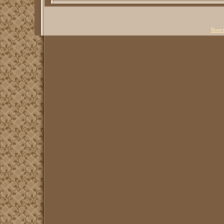
Copyright Литерату
Конс