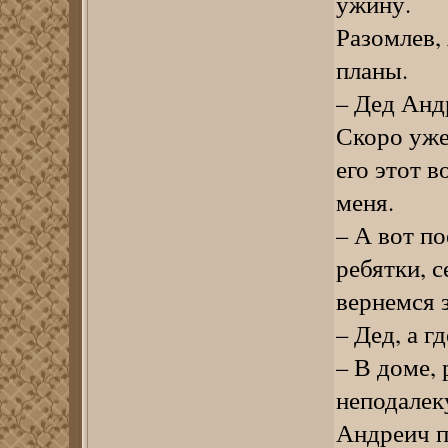
ужину.
Разомлев,
планы.
– Дед Анд
Скоро уже 
его этот 
меня.
– А вот п
ребятки, с
вернемся з
– Дед, а г
– В доме, 
неподалеку
Андреич п