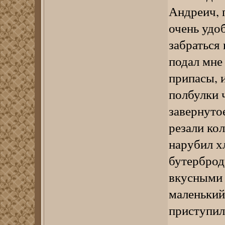
Андреич, 
очень удо
забраться 
подал мне
припасы, 
полбулки ч
завернуто
резали ко
нарубил х
бутерброд
вкусными 
маленький
приступил