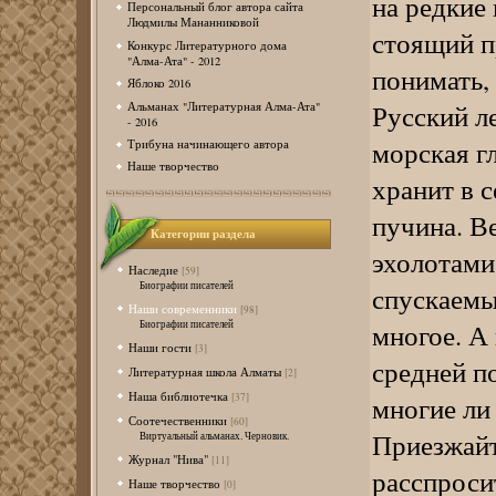
на редкие 
Персональный блог автора сайта
Людмилы Мананниковой
стоящий п
Конкурс Литературного дома
"Алма-Ата" - 2012
понимать, 
Яблоко 2016
Русский ле
Альманах "Литературная Алма-Ата"
- 2016
морская гл
Трибуна начинающего автора
Наше творчество
хранит в 
пучина. В
Категории раздела
эхолотами
Наследие
[59]
Биографии писателей
спускаемы
Наши современники
[98]
многое. А
Биографии писателей
Наши гости
[3]
средней п
Литературная школа Алматы
[2]
Наша библиотечка
многие ли
[37]
Соотечественники
[60]
Приезжайт
Виртуальный альманах. Черновик.
Журнал "Нива"
[11]
расспроси
Наше творчество
[0]