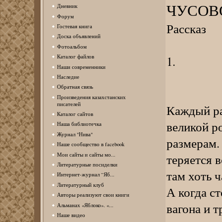
ЧУСОВ
Дневник
Форум
Рассказ
Гостевая книга
Доска объявлений
Фотоальбом
1.
Каталог файлов
Наши современники
Наследие
Обратная связь
Произведения казахстанских
писателей
Каждый ра
Каталог сайтов
великой р
Наша библиотечка
Журнал "Нива"
размерам. 
Наше сообщество в facebook
Мои сайты и сайты мо...
теряется 
Литературные посиделки
там хоть 
Интернет-журнал “Яб...
Литературный клуб
А когда с
Авторы реализуют свои книги
вагона и т
Альманах «Яблоко». «...
Наше видео