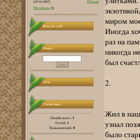
улитками.
[05.04.2007]
[
Проза
]
экзотикой
0
Мечтатель
(
)
миром мое
Вход на сайт
Иногда хо
раз на пам
Поиск
никогда не
был счаст
2.
Теги
Статистика
Жил в наше
1
Онлайн всего:
узнал поз
1
Гостей:
0
Пользователей:
было стари