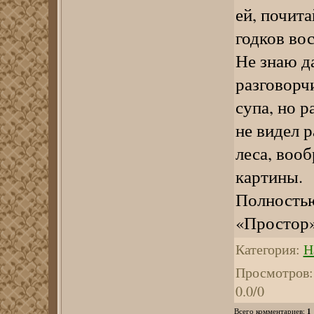
ей, почита
годков вос
Не знаю д
разговорч
супа, но р
не видел 
леса, воо
картины.
Полностью
«Простор»
Категория
:
Н
Просмотров
:
0.0
/
0
1
Всего комментариев
: