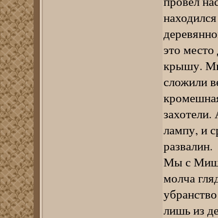
провел нас
находился
деревянно
это место 
крышу. Мы
сложили в
кромешная
захотели.
лампу, и с
развалин.
Мы с Мишк
молча гля
убранство
лишь из д