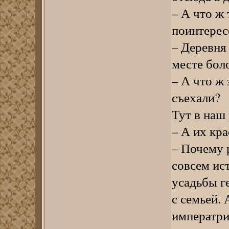
– А что ж 
поинтерес
– Деревня 
месте боло
– А что ж 
съехали?
Тут в наш
– А их кр
– Почему 
совсем ис
усадьбы г
с семьей.
императри