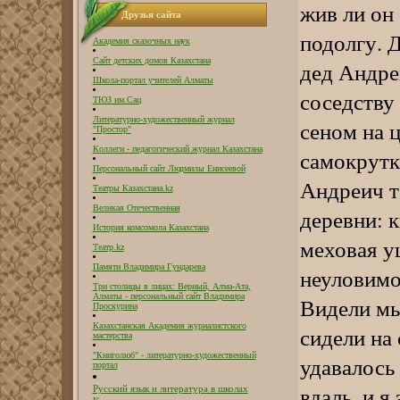
жив ли он
Друзья сайта
подолгу. Д
Академия сказочных наук
Сайт детских домов Казахстана
дед Андре
Школа-портал учителей Алматы
соседству 
ТЮЗ им.Сац
Литературно-художественный журнал
сеном на ц
"Простор"
Коллеги - педагогический журнал Казахстана
самокрутки
Персональный сайт Людмилы Енисеевой
Андреич т
Театры Казахстана.kz
Великая Отечественная
деревни: к
История комсомола Казахстана
меховая у
Театр.kz
Памяти Владимира Гундарева
неуловимо
Три столицы в лицах: Верный, Алма-Ата,
Алматы - персональный сайт Владимира
Видели мы 
Проскурина
Казахстанская Академия журналистского
сидели на
мастерства
"Книголюб" - литературно-художественный
удавалось
портал
вдаль, и я
Русский язык и литература в школах