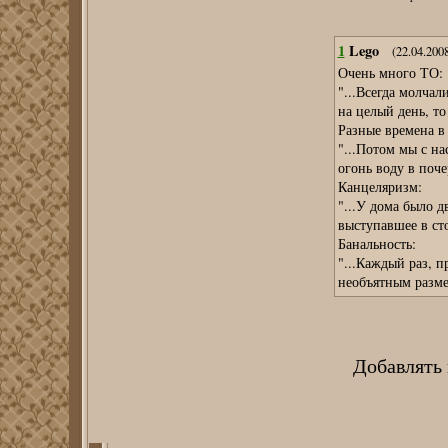
1
Lego
(22.04.2008
Очень много ТО:
"...Всегда молчал
на целый день, то
Разные времена в
"...Потом мы с н
огонь воду в поч
Канцеляризм:
"...У дома было 
выступавшее в ст
Банальность:
"...Каждый раз, п
необъятным разме
Добавлять