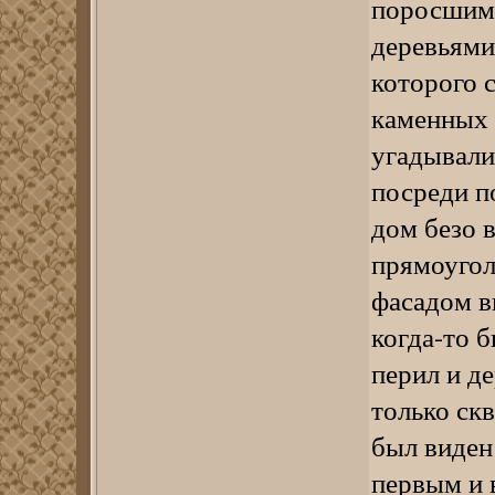
поросшим 
деревьями.
которого 
каменных 
угадывали
посреди п
дом безо 
прямоугол
фасадом в
когда-то б
перил и де
только ск
был виден
первым и 