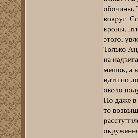
обочины. Т
вокруг. С
кроны, пти
этого, ув
Только Ан
на надвиг
мешок, а 
идти по д
около пол
Но даже в 
то возвыш
расступил
окруженно