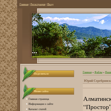
Главная
|
Регистрация
|
Вход
...
Главная
»
Файлы
»
Наши
Поделиться
Юрий Серебрянск
Меню сайта
Алматинск
Главная страница
Информация о сайте
“Простор”
Каталог статей