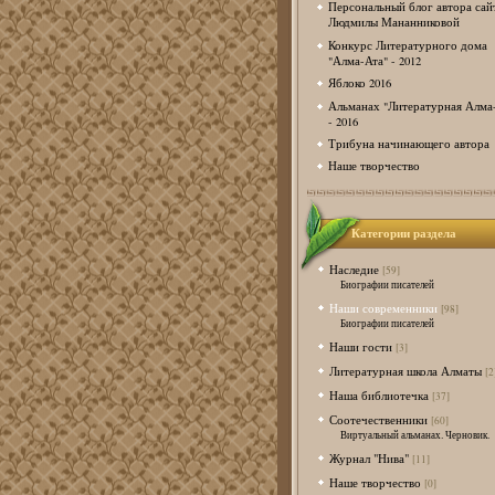
Персональный блог автора сай
Людмилы Мананниковой
Конкурс Литературного дома
"Алма-Ата" - 2012
Яблоко 2016
Альманах "Литературная Алма
- 2016
Трибуна начинающего автора
Наше творчество
Категории раздела
Наследие
[59]
Биографии писателей
Наши современники
[98]
Биографии писателей
Наши гости
[3]
Литературная школа Алматы
[2
Наша библиотечка
[37]
Соотечественники
[60]
Виртуальный альманах. Черновик.
Журнал "Нива"
[11]
Наше творчество
[0]