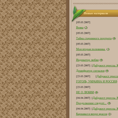
Новые материалв
[05.03.2007]
2
Вовка
(
)
[05.03.2007]
0
Тайна старинного портрета
(
)
[05.03.2007]
1
Моя вторая половинка.
(
)
[05.03.2007]
0
Индикатор любви
(
)
[23.03.2007]
[
Дайджест прессы. К
0
Дешифратор сигналов
(
)
[23.03.2007]
[
Дайджест прессы
ГОГОЛЬ, УКРАИНА И РОССИЯ
[23.03.2007]
0
НЕ О ЛЮБВИ
(
)
[04.04.2007]
[
Дайджест прессы. К
0
Продолжение следует...
(
)
[04.04.2007]
[
Дайджест прессы. К
1
Карнавал в вихре красок
(
)