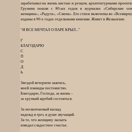
зарабатывал на жизнь кистью и резцом, архитектурными проекта
Грунина пошли с 80-ых годов в журналах «Сибирские огни
женщина», «Радуга», «Смена». Его стихи включены во «Всемирн
изданы в 90-х годах отдельными книгами. Живет в Жезказгане.
“И ВСЕ МЕЧТАЛ О ПАРЕ КРЫЛ...”
Г
БЛАГОДАРЮ
С
П
О
Д
Ь
Звездой вечернею зажгись,
моей планиды постоянство.
Благодарю, Господь, за жизнь –
за хрупкий жребий состояться.
За нескончаемый каскад
надежд и грез, в душе звучащий.
За то, что женщину ласкать
изведал сладостное счастье.