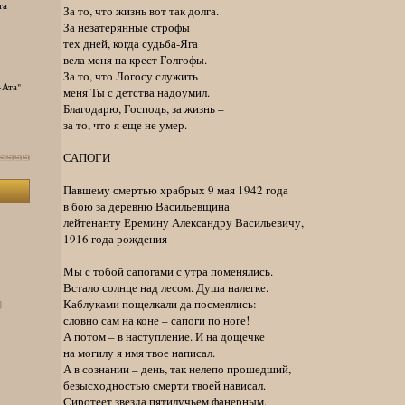
та
За то, что жизнь вот так долга.
За незатерянные строфы
тех дней, когда судьба-Яга
вела меня на крест Голгофы.
За то, что Логосу служить
-Ата"
меня Ты с детства надоумил.
Благодарю, Господь, за жизнь –
за то, что я еще не умер.
САПОГИ
Павшему смертью храбрых 9 мая 1942 года
в бою за деревню Васильевщина
лейтенанту Еремину Александру Васильевичу,
1916 года рождения
Мы с тобой сапогами с утра поменялись.
Встало солнце над лесом. Душа налегке.
Каблуками пощелкали да посмеялись:
]
словно сам на коне – сапоги по ноге!
А потом – в наступление. И на дощечке
на могилу я имя твое написал.
А в сознании – день, так нелепо прошедший,
безысходностью смерти твоей нависал.
Сиротеет звезда пятилучьем фанерным.