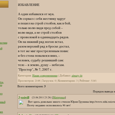
ИЗБАВЛЕНИЕ
А один избавился от мук.
Он сорвал с себя жестянку вдруг
и пошел на строй столбов, как в бой,
только волю видя пред собой –
волю видя, а не строй столбов
с проволокой в одиннадцать рядов.
Он на нижний ряд ногою встал,
ахстана
разом верхний ряд в броске достал,
ой
в тот же миг простреленным повис
и без стона повалился вниз, –
человек, судьбу решивший сам:
тело – в землю, душу – небесам.
"Простор", № 7, 2007 г.
Категория
:
Наши современники
|
Добавил
:
almaty-lit
Просмотров
:
2148
|
Загрузок
:
0
|
Комментарии
:
3
|
Рейтинг
:
5.0
/
1
Ата,
ра
3
Всего комментариев
:
Порядок вывода 
ого
3
yesiwill
[
Материал
]
(21.06.2011 23:28)
Вот здесь довольно много стихов Юрия Грунина http://www.stihi.ru/avto
енный
Поэту недавно исполнилось 90 лет!
лах