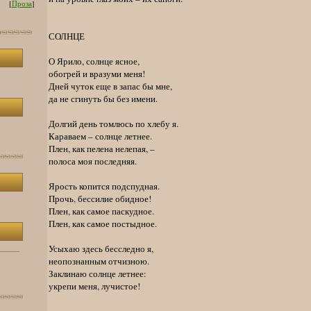
[
Проза
]
СОЛНЦЕ
О Ярило, солнце ясное,
обогрей и вразуми меня!
Дней чуток еще в запас бы мне,
да не сгинуть бы без имени.
Долгий день томлюсь по хлебу я.
Караваем – солнце летнее.
Плен, как пелена нелепая, –
полоса моя последняя.
Ярость копится подспудная.
Прочь, бессилие обидное!
Плен, как самое паскудное.
Плен, как самое постыдное.
Усыхаю здесь бесследно я,
неопознанным отчизною.
Заклинаю солнце летнее:
укрепи меня, лучистое!