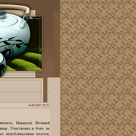
16.09.2007, 05:51
новск). Накануне Великой
лище. Участвовал в боях на
был непубликуемым поэтом,