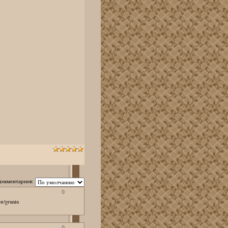
комментариев:
0
r/grunin
0