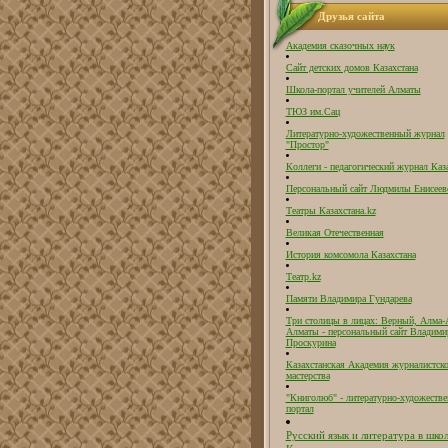
Друзья сайта
Академия сказочных наук
Сайт детских домов Казахстана
Школа-портал учителей Алматы
ТЮЗ им.Сац
Литературно-художественный журнал
"Простор"
Коллеги - педагогический журнал Каз
Персональный сайт Людмилы Енисеев
Театры Казахстана.kz
Великая Отечественная
История комсомола Казахстана
Театр.kz
Памяти Владимира Гундарева
Три столицы в лицах: Верный, Алма-
Алматы - персональный сайт Владими
Проскурина
Казахстанская Академия журналистск
мастерства
"Книголюб" - литературно-художеств
портал
Русский язык и литература в шко