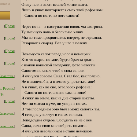
Отзвучали в закат вешней жизни шаги.
Лишь в ушах повторяется смех твой рефреном:
– Сапоги по ноге, по ноге сапоги!
Через ночь – в наступлении вновь мы застряли.
[
Проза
]
Ту змеиную ночь я бессильно кляну.
Мы во тьме продвигались вперед, не стреляли.
[
Проза
]
Разорвался снаряд. Все ушло в пелену...
[
Проза
]
Почему-то сапог перед носом немецкий.
Кто-то шарил по мне, будто брал за долги
[
Проза
]
с шапки воинской звездочку, фото невесты.
Сапогом показал, чтоб я снял сапоги.
Я очнулся совсем. Снял. Стал бос, как полено.
азахстан.
]
Не в шинель бы, а в землю упрятаться мне!
А в ушах, как во сне, отголосок рефрена:
. Россия.
]
– Сапоги по ноге, словно сам на коне!
0
(
)
Я сижу на земле, как на дне старой шахты.
[
Проза
]
Нет ни мысли в уме, ни упора в ногах.
В том последнем бою был в моих сапогах ты.
азахстан.
]
Я сегодня упал тут в твоих сапогах.
Неподсудна судьба. Обсудить ее не с кем.
Саша, силы свои мне собрать помоги.
азахстан.
]
Я очнулся невольником в стане немецком,
и на уровне глаз моих – их сапоги.