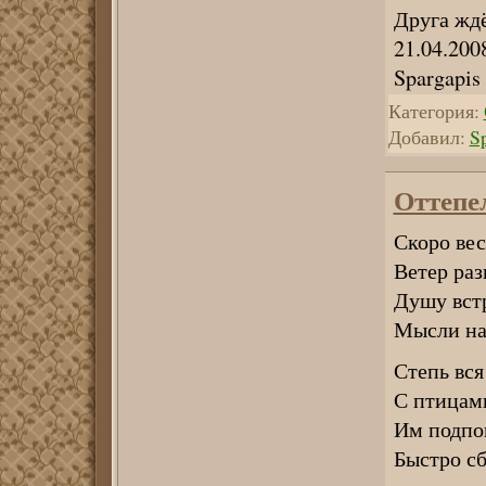
Друга ждё
21.04.200
Spargapis
Категория:
Добавил:
S
Оттепе
Скоро вес
Ветер раз
Душу вст
Мысли на
Степь вся
С птицам
Им подпо
Быстро сб