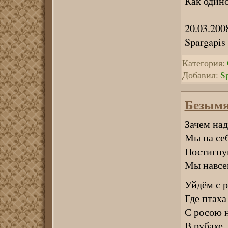
Как один
20.03.200
Spargapis
Категория:
Добавил:
S
Безымя
Зачем на
Мы на се
Постигну
Мы навсе
Уйдём с р
Где птаха
С росою 
В рубахе, 