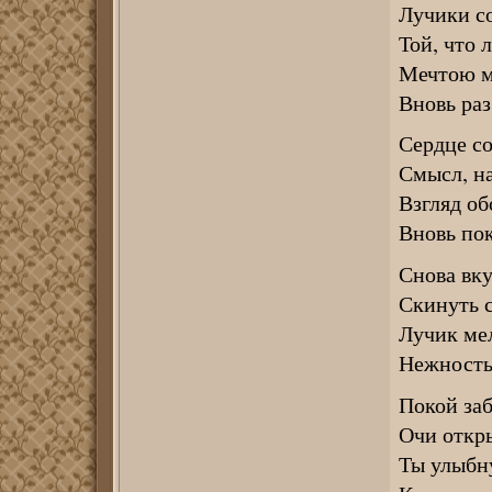
Лучики со
Той, что 
Мечтою м
Вновь раз
Сердце со
Смысл, н
Взгляд об
Вновь пок
Снова вку
Скинуть с
Лучик мел
Нежность
Покой заб
Очи откр
Ты улыбну