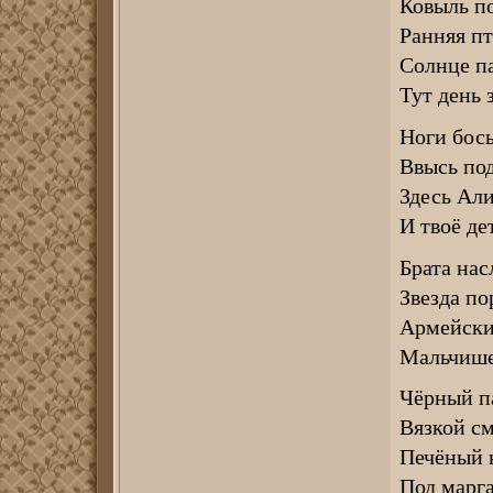
Ковыль по
Ранняя пт
Солнце па
Тут день 
Ноги босы
Ввысь под
Здесь Али
И твоё де
Брата на
Звезда по
Армейский
Мальчише
Чёрный п
Вязкой см
Печёный к
Под марга