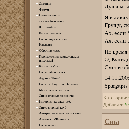
Дневник
Душа моя 
Форум
Гостевая книга
Я в ликах
Доска объявлений
Грущу, ск
Фотоальбом
Ах, если 
Каталог файлов
Ах, если 
Наши современники
Наследие
Но время 
Обратная связь
Произведения казахстанских
О, Купидо
писателей
Смени обы
Каталог сайтов
Наша библиотечка
04.11.200
Журнал "Нива"
Spargapis
Наше сообщество в facebook
Мои сайты и сайты мо...
Литературные посиделки
Категория:
Интернет-журнал “Яб...
Добавил:
S
Литературный клуб
Авторы реализуют свои книги
Сны
Альманах «Яблоко». «...
Наше видео