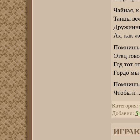
Чайная, к
Танцы веч
Дружинни
Ах, как ж
Помнишь, 
Отец гов
Год тот о
Гордо мы 
Помнишь,
Чтобы п
.
Категория:
Добавил:
S
ИГРАЮ