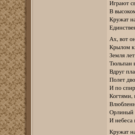
Играют св
В высоком
Кружат на
Единстве
Ах, вот о
Крылом к
Земля лет
Тюльпан 
Вдруг пла
Полет дво
И по спир
Когтями,
Влюбленн
Орлиный 
И небеса 
Кружат н