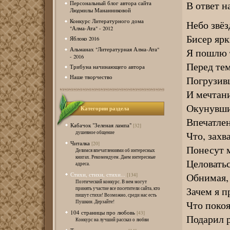
В ответ н
Персональный блог автора сайта
Людмилы Мананниковой
Конкурс Литературного дома
Небо звёз
"Алма-Ата" - 2012
Бисер ярк
Яблоко 2016
Альманах "Литературная Алма-Ата"
Я пошлю 
- 2016
Перед тем
Трибуна начинающего автора
Погрузив
Наше творчество
И мечтан
Окунувши
Категории раздела
Впечатлен
Кабачок "Зеленая лампа"
[32]
Что, захв
душевное общение
Читалка
[20]
Понесут м
Делимся впечатлениями об интересных
книгах. Рекомендуем. Даем интересные
Целоватьс
адреса.
Обнимая, 
Стихи, стихи, стихи...
[134]
Поэтический конкурс. В нем могут
Зачем я п
принять участие все посетители сайта, кто
пишут стихи! Возможно, среди нас есть
Что покоя
Пушкин. Дерзайте!
104 страницы про любовь
[43]
Подарил р
Конкурс на лучший рассказ о любви