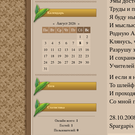
Умы дост
Труды и 
Календарь
Я буду ны
И мыслью
«
Август 2026
»
Пн
Вт
Ср
Чт
Пт
Сб
Вс
Родную A
1
2
Клянусь, 
3
4
5
6
7
8
9
Разрушу з
10
11
12
13
14
15
16
И сохраню
17
18
19
20
21
22
23
24
25
26
27
28
29
30
Учителей
31
И если я 
То шлейф 
Теги
И проходя
Со мной п
Статистика
28.10.200
1
Онлайн всего:
Spargapis
1
Гостей:
0
Пользователей: