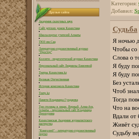
Категория:
Добавил:
S
Друзья сайта
Академия сказочных наук
Судьба
Сайт детских домов Казахстана
Школа-портал учителей Алматы
Я ночью д
ТЮЗ им.Сац
Чтобы со 
Литературно-художественный журнал
"Простор"
Слова о т
Коллеги - педагогический журнал Казахстана
Я буду по
Персональный сайт Людмилы Енисеевой
Я буду по
Театры Казахстана.kz
Великая Отечественная
Без устал
История комсомола Казахстана
Чтоб знал
Театр.kz
Тогда пов
Памяти Владимира Гундарева
Что на во
Три столицы в лицах: Верный, Алма-Ата,
Алматы - персональный сайт Владимира
Проскурина
Вдали от 
Казахстанская Академия журналистского
Живёт суд
мастерства
Судьбу ве
"Книголюб" - литературно-художественный
портал