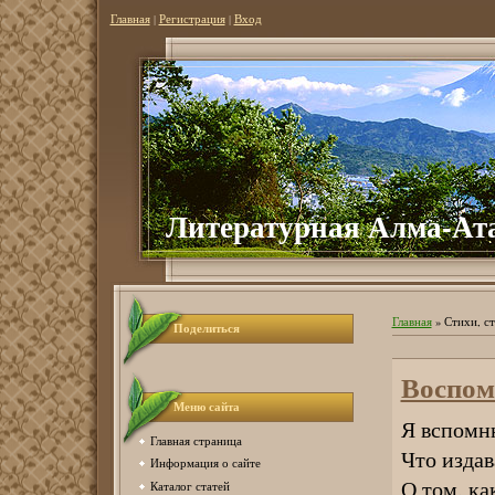
Главная
|
Регистрация
|
Вход
Литературная Алма-Ат
Главная
»
Стихи, ст
Поделиться
Воспом
Меню сайта
Я вспомню
Главная страница
Что издав
Информация о сайте
О том, ка
Каталог статей