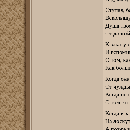
Ступая, б
Всколышу
Душа твоя
От долгой
К закату 
И вспомни
О том, ка
Как больн
Когда она
От чужды
Когда не
О том, чт
Когда в з
На лоскут
А позже в