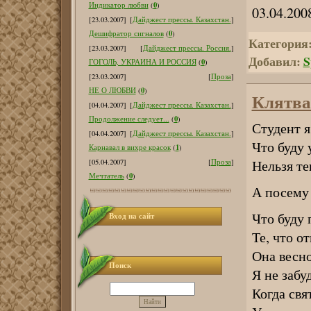
0
Индикатор любви
(
)
03.04.200
[23.03.2007]
[
Дайджест прессы. Казахстан.
]
0
Дешифратор сигналов
(
)
Категория
[23.03.2007]
[
Дайджест прессы. Россия.
]
Добавил:
S
0
ГОГОЛЬ, УКРАИНА И РОССИЯ
(
)
[23.03.2007]
[
Проза
]
0
НЕ О ЛЮБВИ
(
)
Клятва
[04.04.2007]
[
Дайджест прессы. Казахстан.
]
0
Продолжение следует...
(
)
Студент я
[04.04.2007]
[
Дайджест прессы. Казахстан.
]
Что буду
1
Карнавал в вихре красок
(
)
Нельзя те
[05.04.2007]
[
Проза
]
0
Мечтатель
(
)
А посему
Что буду 
Вход на сайт
Те, что о
Она весно
Поиск
Я не забу
Когда свя