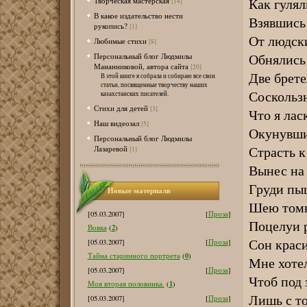
Как гулял
Творческая мастерская
[14]
В какое издательство нести
Взявшись 
рукопись?
[1]
От людски
Любимые стихи
[8]
Обнялись 
Персональный блог Людмилы
Мананниковой, автора сайта
[20]
Две брете
В этой книге я собрала и собираю все свои
статьи, посвященные творчеству наших
Соскользн
казахстанских писателей.
Стихи для детей
[3]
Что я лас
Наш видеозал
[5]
Окунувши
Персональный блог Людмилы
Страсть к
Лазаревой
[1]
Вынес на 
Груди пы
Новые материалв
Шею томн
[05.03.2007]
[
Проза
]
Поцелуи 
2
Вовка
(
)
Сон крас
[05.03.2007]
[
Проза
]
0
Тайна старинного портрета
(
)
Мне хотел
[05.03.2007]
[
Проза
]
Чтоб под 
1
Моя вторая половинка.
(
)
Лишь с т
[05.03.2007]
[
Проза
]