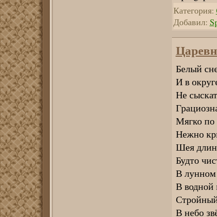
Категория:
Добавил:
S
Царевн
Белый сне
И в округ
Не сыскат
Грациозна
Мягко по 
Нежно кр
Шея длин
Будто чис
В лунном 
В водной 
Стройный 
В небо зв