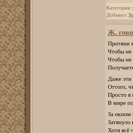
Категория:
Добавил:
S
Ж. говн
Протяни м
Чтобы не 
Чтобы не 
Получаетс
Даже эти
Оттого, ч
Просто я 
В мире п
За окном 
Затянуло 
Хотя всё 