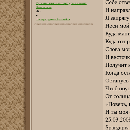
Себе отве
Русский язык и литература в школах
Казахстана
И направл
/li>
Я запрягу
Литературная Алма-Ата
Неси мой 
Куда мани
Куда отпр
Слова мои
И весточк
Получит 
Когда ост
Останусь 
Чтоб поут
От солнца
«Поверь, 
И ты моя 
25.03.200
Spargapis