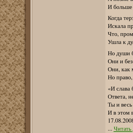
И больше 
Когда тер
Искала пр
Что, пром
Ушла к ду
Но души 
Они и без
Они, как
Но право,
«И слава 
Ответа, н
Ты и весь
И в этом 
17.08.200
...
Читать