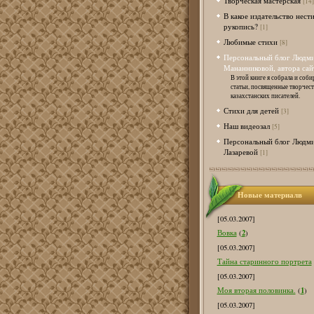
Творческая мастерская
[14]
В какое издательство нест
рукопись?
[1]
Любимые стихи
[8]
Персональный блог Людм
Мананниковой, автора сай
В этой книге я собрала и соби
статьи, посвященные творчес
казахстанских писателей.
Стихи для детей
[3]
Наш видеозал
[5]
Персональный блог Людм
Лазаревой
[1]
Новые материалв
[05.03.2007]
2
Вовка
(
)
[05.03.2007]
Тайна старинного портрета
[05.03.2007]
1
Моя вторая половинка.
(
)
[05.03.2007]