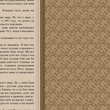
атика присутствует для меня
о. Большую часть жизни вы
кие люди. Но это и люди, у
 в 1987 году, не дожил до
алы его поколения.
м чаще многие вспоминают
ине 70-х, когда в магазинах
, испытываю те же горе¬сти,
как-то выживать. И мно¬гие
 плохо сегодня, в прошлое я
азрушено было тогда. Мы все
дачки (я не мог тогда и тем
ой труд государ¬ство как бы
ащало рабочего человека, он
ь, создавали материальные
вимся на ноги. Ноги, правда,
дается, какое-то время видит
всего мира. Да, у меня была
ать – русская, деда когда-то
л Алматы, но и он был лишь
мы все гордились, хотя, как
ернуться к здравому смыслу,
адо идти на выучку к миру,
ндую на истину в последней
 ей идти? Кругом только и