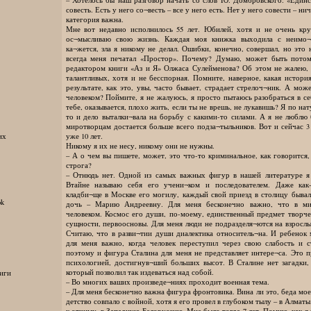
совесть. Есть у него со¬весть – все у него есть. Нет у него совести – ни
категория важна.
Мне вот недавно исполнилось 55 лет. Юбилей, хотя и не очень кру
ос¬мысливаю свою жизнь. Каждая моя книжка выходила с неимо¬
ка¬жется, зла я никому не делал. Ошибки, конечно, совершал, но это
всегда меня печатал «Простор». Почему? Думаю, может быть потом
редактором книги «Аз и Я» Олжаса Сулейменова? Об этом не жалею, 
талантливых, хотя и не бесспорная. Помните, наверное, какая истори
результате, как это, увы, часто бывает, страдает стрелоч¬ник. А мо
человеком? Поймите, я не жалуюсь, я просто пытаюсь разобраться в с
тебе, оказывается, плохо жить, если ты не врешь, не лукавишь? Я по на
то и дело выталки¬вала на борьбу с какими-то силами. А я не люблю 
миротворцам достается больше всего подза¬тыльников. Вот и сейчас 3
уже 10 лет.
их
Никому я их не несу, никому они не нужны.
– А о чем вы пишете, может, это что-то криминальное, как говорится, 
строга?
– Отнюдь нет. Одной из самых важных фигур в нашей литературе я
Втайне называю себя его учени¬ком и последователем. Даже как
кладби¬ще в Москве его могилу, каждый свой приезд в столицу бывал
ok
дочь – Марию Андреевну. Для меня бесконечно важно, что в м
человеком. Космос его души, по-моему, единственный предмет творче
сущности, первоосновы. Для меня люди не подразделя¬ются на взрослы
Считаю, что в разви¬тии души диалектика относитель¬на. И ребенок
для меня важно, когда человек переступил через свою слабость и 
поэтому и фигура Сталина для меня не представляет интере¬са. Это п
психологией, достигнув¬ший больших высот. В Сталине нет загадки, з
который позволил так издеваться над собой.
иги
– Во многих ваших произведе¬ниях проходит военная тема.
– Для меня бесконечно важна фигура фронтовика. Вина ли это, беда мое
детство совпало с войной, хотя я его провел в глубоком тылу – в Алматы
к отчиму, в Западную Белоруссию. Мне было тогда 7 лет. Помню, как 