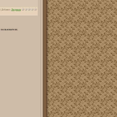
|
Добавил
:
Людмила
 пользователи.