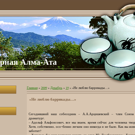
урная Алма-Ата
Главная
»
2009
»
Декабрь
»
19
» «Не люблю баррикады…»
«Не люблю баррикады…»
Сегодняшний наш собеседник – А.А.Арцишевский – член Союза п
драматург.
– Адольф Альфонсович, все мы знаем, время сейчас для человека творч
Хотя, собственно, осо¬бенно легким оно никогда и не было. Как вы жив
заботит?
– Хотелось бы наш разговор начать со слов Ю. Домбровского: «Единс