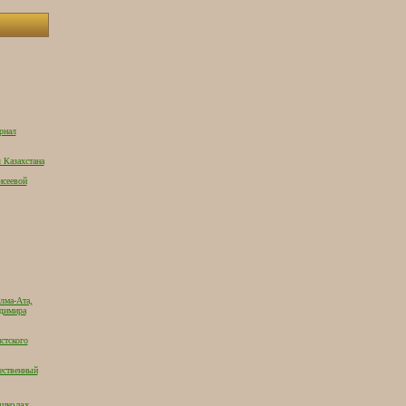
рнал
 Казахстана
исеевой
лма-Ата,
адимира
стского
ественный
 школах