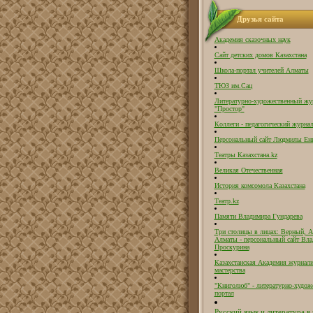
Друзья сайта
Академия сказочных наук
Сайт детских домов Казахстана
Школа-портал учителей Алматы
ТЮЗ им.Сац
Литературно-художественный жу
"Простор"
Коллеги - педагогический журнал
Персональный сайт Людмилы Ен
Театры Казахстана.kz
Великая Отечественная
История комсомола Казахстана
Театр.kz
Памяти Владимира Гундарева
Три столицы в лицах: Верный, А
Алматы - персональный сайт Вл
Проскурина
Казахстанская Академия журнали
мастерства
"Книголюб" - литературно-худож
портал
Русский язык и литература в