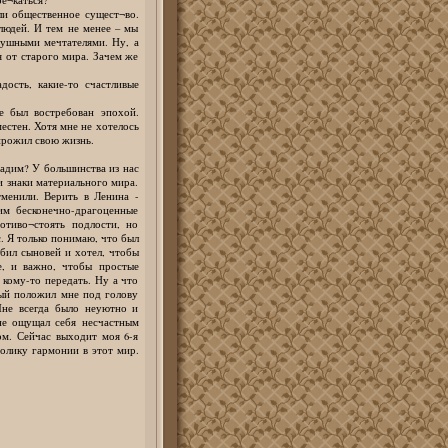
ли общественное сущест¬во.
 людей. И тем не менее – мы
душными мечтателями. Ну, а
я от старого мира. Зачем же
дость, какие-то счастливые
е был востребован эпохой.
естен. Хотя мне не хотелось
 прожил свою жизнь.
дадим? У большинства из нас
и знаки материального мира.
тменили. Верить в Ленина -
м бесконечно-драгоценные
отиво¬стоять подлости, но
. Я только понимаю, что был
юбил сыновей и хотел, чтобы
е, и важно, чтобы простые
кому-то передать. Ну а что
рый положил мне под голову
не всегда было неуютно и
 не ощущал себя несчастным
ом. Сейчас выходит моя 6-я
толику гармонии в этот мир.