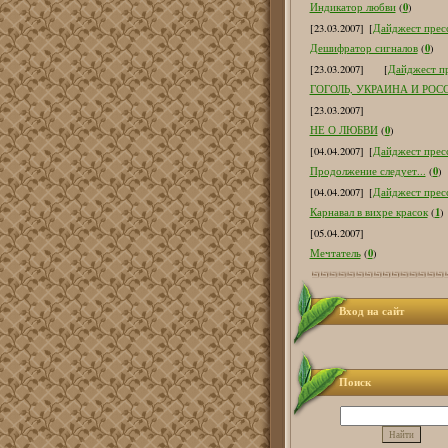
0
Индикатор любви
(
)
[23.03.2007]
[
Дайджест пресс
0
Дешифратор сигналов
(
)
[23.03.2007]
[
Дайджест пр
ГОГОЛЬ, УКРАИНА И РОС
[23.03.2007]
0
НЕ О ЛЮБВИ
(
)
[04.04.2007]
[
Дайджест пресс
0
Продолжение следует...
(
)
[04.04.2007]
[
Дайджест пресс
1
Карнавал в вихре красок
(
)
[05.04.2007]
0
Мечтатель
(
)
Вход на сайт
Поиск