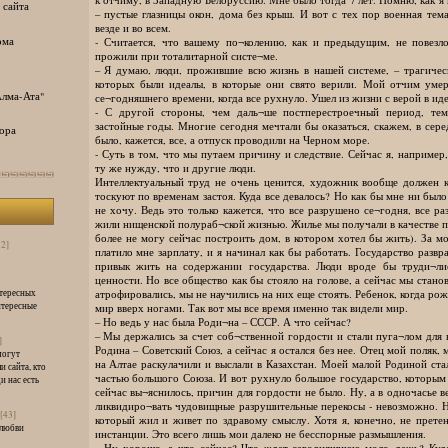
 сайта
– пустые глазницы окон, дома без крыш. И вот с тех пор военная тем
везде и во всем.
ома
- Считается, что вашему по¬колению, как и предыдущим, не повезл
прожили при тоталитарной систе¬ме.
– Я думаю, люди, прожившие всю жизнь в нашей системе, – трагичес
которых были идеалы, в которые они свято верили. Мой отчим умер
лма-Ата"
се¬годняшнего времени, когда все рухнуло. Ушел из жизни с верой в иде
- С другой стороны, чем даль¬ше постперестроечный период, те
застойные годы. Многие сегодня мечтали бы оказаться, скажем, в серед
ора
было, кажется, все, а отпуск проводили на Черном море.
- Суть в том, что мы путаем причину и следствие. Сейчас я, например
ту же нужду, что и другие люди.
Интеллектуальный труд не очень ценится, художник вообще должен 
тоскуют по временам застоя. Куда все девалось? Но как бы мне ни было
не хочу. Ведь это только кажется, что все разрушено се¬годня, все р
жили нищенской полураб¬ской жизнью. Жилье мы получали в качестве по
более не могу сейчас построить дом, в котором хотел бы жить). За м
32]
платило мне зарплату, и я начинал как бы работать. Государство развр
привык жить на содержании государства. Люди вроде бы труди¬лис
ценности. Но все общество как бы стояло на голове, а сейчас мы стано
нтересных
атрофировались, мы не научились на них еще стоять. Ребенок, когда рож
нтересные
мир вверх ногами. Так вот мы все время именно так видели мир.
– Но ведь у нас была Роди¬на – СССР. А что сейчас?
– Мы держались за счет соб¬ственной гордости и стали пуга¬лом для 
]
Родина – Советский Союз, а сейчас я остался без нее. Отец мой поляк, м
могут
на Алтае раскулачили и выслали в Казахстан. Моей малой Родиной ста
и сайта, кто
частью большого Союза. И вот рухнуло большое государство, которым 
и нас есть
сейчас вы¬яснилось, причин для гордости не было. Ну, а в одночасье в
ликвидиро¬вать чудовищные разрушительные перекосы - невозможно. Н
[43]
который жил и живет по здравому смыслу. Хотя я, конечно, не прете
 любви
инстанции. Это всего лишь мои далеко не бесспорные размышления.
– Ну хорошо, а что сейчас? Что ждет сегодняшнюю моло¬дежь? Куда