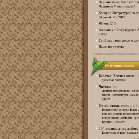
Персональный блог автора
Людмилы Мананниковой
Конкурс Литературного д
"Алма-Ата" - 2012
Яблоко 2016
Альманах "Литературная А
- 2016
Трибуна начинающего авт
Наше творчество
Категории раздела
Кабачок "Зеленая лампа"
[
душевное общение
Читалка
[20]
Делимся впечатлениями об и
книгах. Рекомендуем. Даем и
адреса.
Стихи, стихи, стихи...
[134
Поэтический конкурс. В нем 
принять участие все посетител
пишут стихи! Возможно, сред
Пушкин. Дерзайте!
104 страницы про любовь
Конкурс на лучший рассказ о