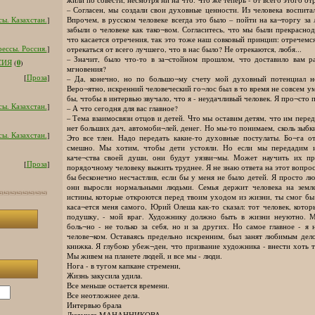
– Согласен, мы создали свои духовные ценности. Из человека воспита
Впрочем, в русском человеке всегда это было – пойти на ка¬торгу за
ы. Казахстан.
]
забыли о человеке как тако¬вом. Согласитесь, что мы были прекрасно
что касается отречения, так это тоже наш совковый принцип: отречемс
ессы. Россия.
]
отрекаться от всего лучшего, что в нас было? Не отрекаются, любя...
– Значит, было что-то в за¬стойном прошлом, что доставило вам ра
0
СИЯ
(
)
мгновения?
[
Проза
]
– Да, конечно, но по большо¬му счету мой духовный потенциал н
Веро¬ятно, искренний человеческий го¬лос был в то время не совсем ум
бы, чтобы в интервью звучало, что я - неудачливый человек. Я про¬сто
ы. Казахстан.
]
– А что сегодня для вас главное?
– Тема взаимосвязи отцов и детей. Что мы оставим детям, что им пере
нет больших дач, автомоби¬лей, денег. Но мы-то понимаем, сколь зыбк
ы. Казахстан.
]
Это все тлен. Надо передать какие-то духовные постулаты. Бо¬га о
смешно. Мы хотим, чтобы дети устояли. Но если мы передадим и
каче¬ства своей души, они будут уязви¬мы. Может научить их пр
[
Проза
]
порядочному человеку выжить труднее. Я не знаю ответа на этот вопрос
бы бесконечно несчастлив, если бы у меня не было детей. Я просто л
они выросли нормальными людьми. Семья держит человека на земл
истины, которые откроются перед твоим уходом из жизни, ты смог бы 
каса¬ется меня самого, Юрий Олеша как-то сказал: тот человек, кото
подушку, - мой враг. Художнику должно быть в жизни неуютно. М
боль¬но - не только за себя, но и за других. Но самое главное - я
челове¬ком. Оставаясь предельно искренним, был занят любимым дел
книжка. Я глубоко убеж¬ден, что призвание художника - внести хоть 
Мы живем на планете людей, и все мы - люди.
Нога - в тугом капкане стремени,
Жизнь закусила удила.
Все меньше остается времени.
Все неотложнее дела.
Интервью брала
Людмила МАНАННИКОВА.