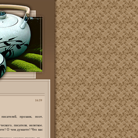
16:59
исателей, прозаик, поэт,
еского, писателя, нелегкое.
ете? О чем думаете? Что вас
твенное орудие писате¬ля –