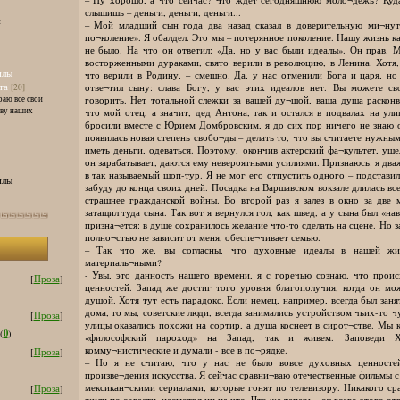
слышишь – деньги, деньги, деньги...
и
– Мой младший сын года два назад сказал в доверительную ми¬нут
по¬коление». Я обалдел. Это мы – потерянное поколение. Нашу жизнь ка
не было. На что он ответил: «Да, но у вас были идеалы». Он прав. 
восторженными дураками, свято верили в революцию, в Ленина. Хотя, 
илы
что верили в Родину, – смешно. Да, у нас отменили Бога и царя, но 
та
отве¬тил сыну: слава Богу, у вас этих идеалов нет. Вы можете с
[20]
раю все свои
говорить. Нет тотальной слежки за вашей ду¬шой, ваша душа расконв
тву наших
что мой отец, а значит, дед Антона, так и остался в подвалах на ул
бросили вместе с Юрием Домбровским, я до сих пор ничего не знаю о
появилась новая степень свобо¬ды – делать то, что вы считаете нужны
иметь деньги, одеваться. Поэтому, окончив актерский фа¬культет, уше
он зарабатывает, даются ему невероятными усилиями. Признаюсь: я два
в так называемый шоп-тур. Я не мог его отпустить одного – подставил
илы
забуду до конца своих дней. Посадка на Варшавском вокзале длилась вс
страшнее гражданской войны. Во второй раз я залез в окно за две
затащил туда сына. Так вот я вернулся гол, как швед, а у сына был «на
призна¬ется: в душе сохранилось желание что-то сделать на сцене. Но зат
полно¬стью не зависит от меня, обеспе¬чивает семью.
– Так что же, вы согласны, что духовные идеалы в нашей жиз
материаль¬ными?
- Увы, это данность нашего времени, я с горечью сознаю, что про
[
Проза
]
ценностей. Запад же достиг того уровня благополучия, когда он мож
душой. Хотя тут есть парадокс. Если немец, например, всегда был зан
дома, то мы, советские люди, всегда занимались устройством чьих-то ч
[
Проза
]
улицы оказались похожи на сортир, а душа коснеет в сирот¬стве. Мы 
0
(
)
«философский пароход» на Запад, так и живем. Заповеди Х
комму¬нистические и думали - все в по¬рядке.
[
Проза
]
– Но я не считаю, что у нас не было вовсе духовных ценносте
произве¬дения искусства. Я сейчас сравни¬ваю отечественные фильмы 
мексикан¬скими сериалами, которые гонят по телевизору. Никакого ср
[
Проза
]
жили по совести, несмотря ни на что. Что же теперь - от всего этого от