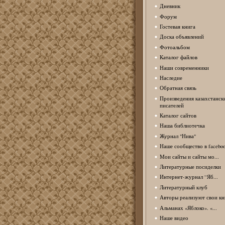
Дневник
Форум
Гостевая книга
Доска объявлений
Фотоальбом
Каталог файлов
Наши современники
Наследие
Обратная связь
Произведения казахстанск
писателей
Каталог сайтов
Наша библиотечка
Журнал "Нива"
Наше сообщество в facebo
Мои сайты и сайты мо...
Литературные посиделки
Интернет-журнал “Яб...
Литературный клуб
Авторы реализуют свои кн
Альманах «Яблоко». «...
Наше видео