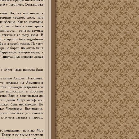
чего у него нет». Считаю, эта
глый. Но, так или иначе, я
верным трудом, хотя, мне
 неизбежно. Как-то неохотно
у, что я был в свое время
книга эта – одна из са¬мых
я связана с ее выпу¬ском? В
жет, я просто был неудобным
ебе и в своей жизни. Почему
туре не борец, но жизнь меня
баррикады, я миротворец, а
 напи¬санные повести лежат
а 10 лет назад цензура была
 считаю Андрея Платонова.
-то отыскал на Армянском
 там, однажды встретил его
ире происходит с простым
ства. Важно доко¬паться до
х и детей. Я тут метафизик.
 может быть мерзав¬цем. Но
стал Человеком. Воз¬можно,
росто человек с уго¬ловной
ато есть загадка в народе,
го поколения – не знаю. Мое
. Только в 1945-м мы поехали
я шел по разрушенному Киеву