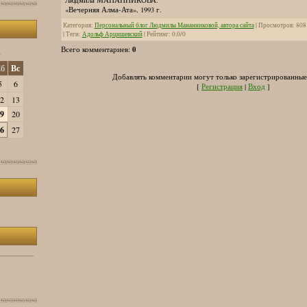
«Вечерняя Алма-Ата», 1993 г.
Категория
:
Персональный блог Людмилы Мананниковой, автора сайта
|
Просмотров
:
808
|
Теги
:
Адольф Арцишевский
|
Рейтинг
:
0.0
/
0
0
Всего комментариев
:
»
б
Вс
Добавлять комментарии могут только зарегистрированные
5
6
[
Регистрация
|
Вход
]
2
13
9
20
6
27