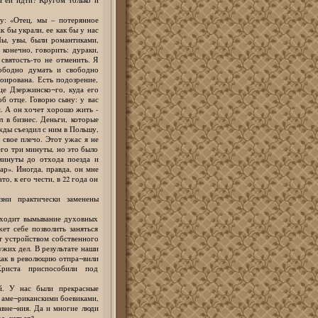
у: «Отец, мы – потерянное
к бы украли, ее как бы у нас
Мы, увы, были романтиками,
конечно, говорить: дураки,
святость-то не отменить. Я
вободно думать и свободно
оирована. Есть подозрение,
ице Дзержинско¬го, куда его
б отце. Говорю сыну: у вас
м. А он хочет хорошо жить -
л в бизнес. Деньги, которые
жды съездил с ним в Польшу,
 свое плечо. Этот ужас я не
его три минуты, но это было
 минуты до отхода поезда и
вар». Иногда, правда, он мне
о, к его чести, в 22 года он
ни практически заменены
исходит вымывание духовных
ет себе позволить заняться
ят устройством собственного
ужих дел. В результате наши
как в революцию отпра¬вили
риста приспособили под
й. У нас были прекрасные
с аме¬риканскими боевиками,
авне¬ния. Да и многие люди
ре¬каться?