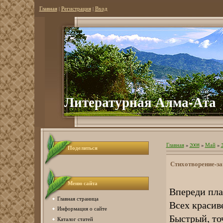
Главная
|
Регистрация
|
Вход
Литер
атурная Алма-Ата
Главная
»
2008
»
Май
»
Поделиться
Стихотворение-заг
Меню сайта
Впереди пла
Главная страница
Всех красиве
Информация о сайте
Быстрый, то
Каталог статей