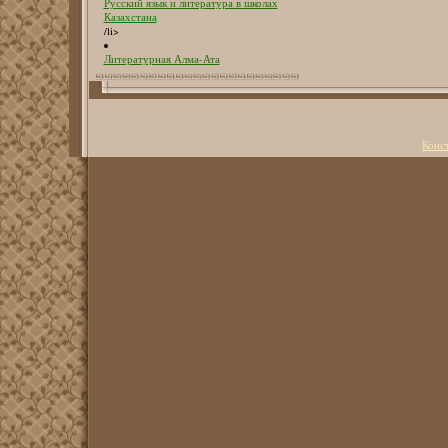
Русский язык и литература в школах
Казахстана
/li>
Литературная Алма-Ата
Copyright Литерату
Конс