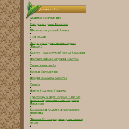
Друзья сайта
Академия сказочных наук
Сайт детских домов Казахстана
Школа-портал учителей Алматы
ТЮЗ им.Сац
Литературно-художественный журнал
"Простор"
Коллеги - педагогический журнал Казахстана
Персональный сайт Людмилы Енисеевой
Театры Казахстана.kz
Великая Отечественная
История комсомола Казахстана
Театр.kz
Памяти Владимира Гундарева
Три столицы в лицах: Верный, Алма-Ата,
Алматы - персональный сайт Владимира
Проскурина
Казахстанская Академия журналистского
мастерства
"Книголюб" - литературно-художественный
портал