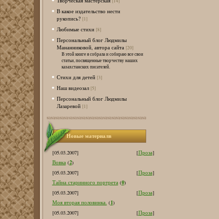
Творческая мастерская
[14]
В какое издательство нести
рукопись?
[1]
Любимые стихи
[8]
Персональный блог Людмилы
Мананниковой, автора сайта
[20]
В этой книге я собрала и собираю все свои
статьи, посвященные творчеству наших
казахстанских писателей.
Стихи для детей
[3]
Наш видеозал
[5]
Персональный блог Людмилы
Лазаревой
[1]
Новые материалв
[05.03.2007]
[
Проза
]
2
Вовка
(
)
[05.03.2007]
[
Проза
]
0
Тайна старинного портрета
(
)
[05.03.2007]
[
Проза
]
1
Моя вторая половинка.
(
)
[05.03.2007]
[
Проза
]