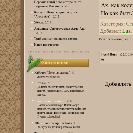
Персональный блог автора сайта
Ах, как коле
Людмилы Мананниковой
Но как быт
Конкурс Литературного дома
"Алма-Ата" - 2012
Категория
:
Сти
Яблоко 2016
Альманах "Литературная Алма-Ата"
Добавил
:
Lusi
- 2016
1
Трибуна начинающего автора
Всего комментариев
:
Наше творчество
1
Acid Burn
(22.05.200
:0)
Категории раздела
Кабачок "Зеленая лампа"
[32]
душевное общение
Добавлять
Читалка
[20]
Делимся впечатлениями об интересных
книгах. Рекомендуем. Даем интересные
адреса.
Стихи, стихи, стихи...
[134]
Поэтический конкурс. В нем могут
принять участие все посетители сайта, кто
пишут стихи! Возможно, среди нас есть
Пушкин. Дерзайте!
104 страницы про любовь
[43]
Конкурс на лучший рассказ о любви