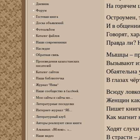
На горячем 
Дневник
Форум
Остроумен, т
Гостевая книга
Доска объявлений
И в общении
Фотоальбом
Говорят, хар
Каталог файлов
Правда ли? 
Наши современники
Наследие
Мышцы – про
Обратная связь
Вызывают и
Произведения казахстанских
писателей
Обаятельна 
Каталог сайтов
В глазах чё
Наша библиотечка
Журнал "Нива"
Всюду ловко
Наше сообщество в facebook
Мои сайты и сайты мо...
Женщин как 
Литературные посиделки
Пишет книги
Интернет-журнал “Яб...
Как магнит 
Литературный клуб
Авторы реализуют свои книги
Ходят слухи
Альманах «Яблоко». «...
В страсти –
Наше видео