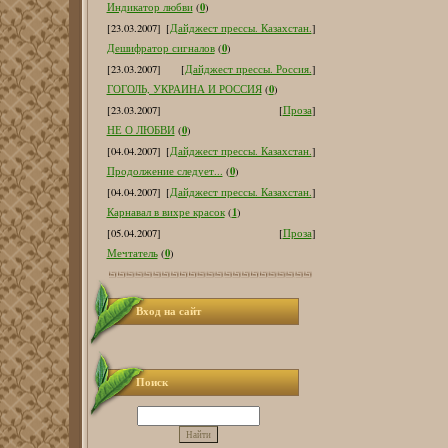
0
Индикатор любви
(
)
[23.03.2007]
[
Дайджест прессы. Казахстан.
]
0
Дешифратор сигналов
(
)
[23.03.2007]
[
Дайджест прессы. Россия.
]
0
ГОГОЛЬ, УКРАИНА И РОССИЯ
(
)
[23.03.2007]
[
Проза
]
0
НЕ О ЛЮБВИ
(
)
[04.04.2007]
[
Дайджест прессы. Казахстан.
]
0
Продолжение следует...
(
)
[04.04.2007]
[
Дайджест прессы. Казахстан.
]
1
Карнавал в вихре красок
(
)
[05.04.2007]
[
Проза
]
0
Мечтатель
(
)
Вход на сайт
Поиск