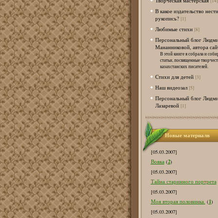
Творческая мастерская
[14]
В какое издательство нест
рукопись?
[1]
Любимые стихи
[8]
Персональный блог Людм
Мананниковой, автора сай
В этой книге я собрала и соби
статьи, посвященные творчес
казахстанских писателей.
Стихи для детей
[3]
Наш видеозал
[5]
Персональный блог Людм
Лазаревой
[1]
Новые материалв
[05.03.2007]
2
Вовка
(
)
[05.03.2007]
Тайна старинного портрета
[05.03.2007]
1
Моя вторая половинка.
(
)
[05.03.2007]