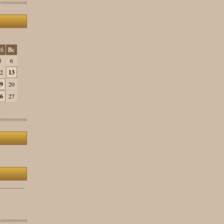
б
Вс
5
6
2
13
9
20
6
27