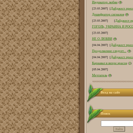
0
Индикатор любви
(
)
[23.03.2007]
[
Дайджест пресс
0
Дешифратор сигналов
(
)
[23.03.2007]
[
Дайджест пр
ГОГОЛЬ, УКРАИНА И РОС
[23.03.2007]
0
НЕ О ЛЮБВИ
(
)
[04.04.2007]
[
Дайджест пресс
0
Продолжение следует...
(
)
[04.04.2007]
[
Дайджест пресс
1
Карнавал в вихре красок
(
)
[05.04.2007]
0
Мечтатель
(
)
Вход на сайт
Поиск