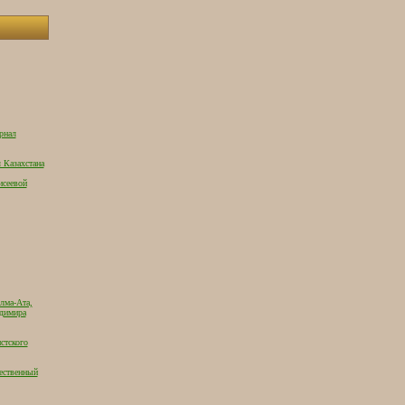
рнал
 Казахстана
исеевой
лма-Ата,
адимира
стского
ественный