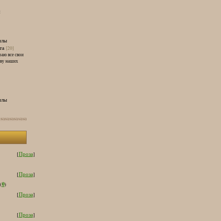
и
илы
та
[20]
раю все свои
тву наших
илы
[
Проза
]
[
Проза
]
0
(
)
[
Проза
]
[
Проза
]