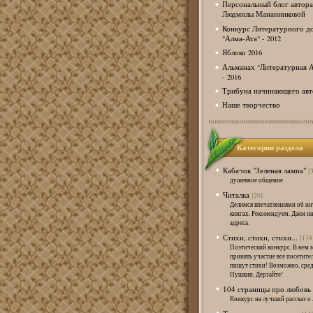
Персональный блог автора
Людмилы Мананниковой
Конкурс Литературного д
"Алма-Ата" - 2012
Яблоко 2016
Альманах "Литературная А
- 2016
Трибуна начинающего авт
Наше творчество
Категории раздела
Кабачок "Зеленая лампа"
[
душевное общение
Читалка
[20]
Делимся впечатлениями об и
книгах. Рекомендуем. Даем и
адреса.
Стихи, стихи, стихи...
[134
Поэтический конкурс. В нем 
принять участие все посетител
пишут стихи! Возможно, сред
Пушкин. Дерзайте!
104 страницы про любовь
Конкурс на лучший рассказ о