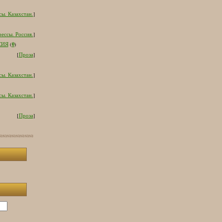
ы. Казахстан.
]
ессы. Россия.
]
0
СИЯ
(
)
[
Проза
]
ы. Казахстан.
]
ы. Казахстан.
]
[
Проза
]