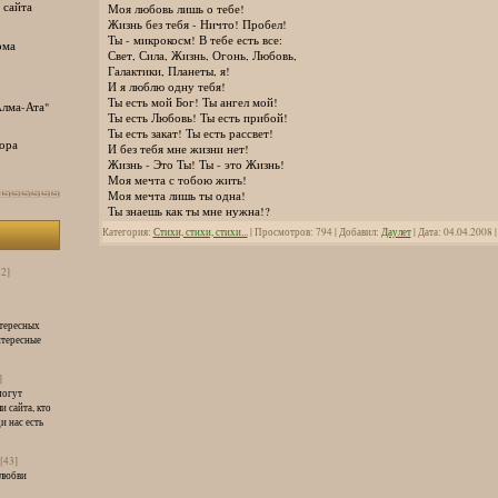
 сайта
Моя любовь лишь о тебе!
Жизнь без тебя - Ничто! Пробел!
Ты - микрокосм! В тебе есть все:
ома
Свет, Сила, Жизнь, Огонь, Любовь,
Галактики, Планеты, я!
И я люблю одну тебя!
Ты есть мой Бог! Ты ангел мой!
лма-Ата"
Ты есть Любовь! Ты есть прибой!
Ты есть закат! Ты есть рассвет!
ора
И без тебя мне жизни нет!
Жизнь - Это Ты! Ты - это Жизнь!
Моя мечта с тобою жить!
Моя мечта лишь ты одна!
Ты знаешь как ты мне нужна!?
Категория:
Стихи, стихи, стихи...
| Просмотров: 794 | Добавил:
Даулет
| Дата:
04.04.2008
32]
нтересных
нтересные
]
могут
и сайта, кто
и нас есть
[43]
 любви