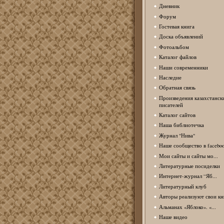
Дневник
Форум
Гостевая книга
Доска объявлений
Фотоальбом
Каталог файлов
Наши современники
Наследие
Обратная связь
Произведения казахстанск
писателей
Каталог сайтов
Наша библиотечка
Журнал "Нива"
Наше сообщество в facebo
Мои сайты и сайты мо...
Литературные посиделки
Интернет-журнал “Яб...
Литературный клуб
Авторы реализуют свои кн
Альманах «Яблоко». «...
Наше видео