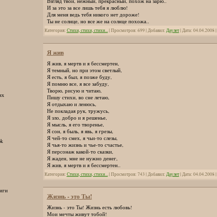
Взгляд твой, нежный, прекрасный, похож на зарю..
И за это за все лишь тебя я люблю!
Для меня ведь тебя никого нет дороже!
Ты не солнце, но все же на солнце похожа..
Категория:
Стихи, стихи, стихи...
| Просмотров: 699 | Добавил:
Даулет
| Дата:
04.04.2008
Я жив
Я жив, я мертв и я бессмертен,
Я темный, но при этом светлый,
Я есть, я был, я позже буду,
Я помню все, я все забуду,
Творю, рисую и читаю,
их
Пишу стихи, во сне летаю,
Я отдыхаю и ленюсь,
Не покладая рук, тружусь,
Я зло, добро и я решенье,
Я мысль, я его творенье,
Я сон, я быль, я явь, я грезы,
Я чей-то смех, я чьи-то слезы,
ok
Я чья-то жизнь и чье-то счастье,
Я персонаж какой-то сказки,
Я жаден, мне не нужно денег,
Я жив, я мертв и я бессмертен..
Категория:
Стихи, стихи, стихи...
| Просмотров: 743 | Добавил:
Даулет
| Дата:
04.04.2008
иги
Жизнь - это Ты!
Жизнь - это Ты! Жизнь есть любовь!
Мои мечты живут тобой!