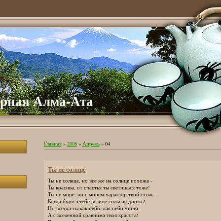
рная Алма-Ата
Главная
»
2008
»
Апрель
»
04
Ты не солнце
Ты не солнце, но все же на солнце похожа -
Ты красива, от счастья ты светишься тоже!
Ты не море, но с морем характер твой схож -
Когда буря в тебе во мне сильная дрожь!
Но всегда ты как небо, как небо чиста,
А с вселенной сравнима твоя красота!