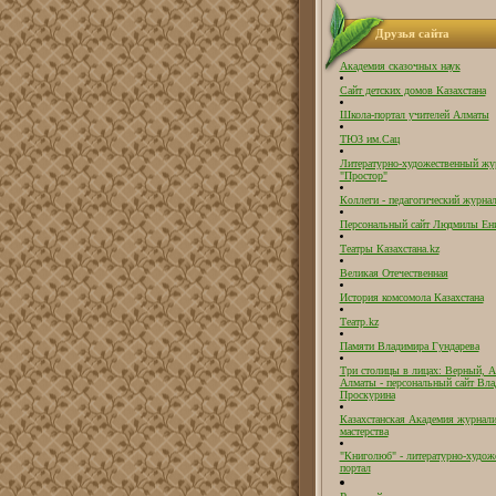
Друзья сайта
Академия сказочных наук
Сайт детских домов Казахстана
Школа-портал учителей Алматы
ТЮЗ им.Сац
Литературно-художественный жу
"Простор"
Коллеги - педагогический журнал
Персональный сайт Людмилы Ен
Театры Казахстана.kz
Великая Отечественная
История комсомола Казахстана
Театр.kz
Памяти Владимира Гундарева
Три столицы в лицах: Верный, А
Алматы - персональный сайт Вл
Проскурина
Казахстанская Академия журнали
мастерства
"Книголюб" - литературно-худож
портал