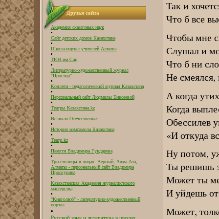
Так и хочетс
Друзья сайта
Что б все вы
Академия сказочных наук
Чтобы мне с
Сайт детских домов Казахстана
Слушал и м
Школа-портал учителей Алматы
ТЮЗ им.Сац
Что б ни сло
Литературно-художественный журнал
Не смеялся,
"Простор"
Коллеги - педагогический журнал Казахстана
А когда ути
Персональный сайт Людмилы Енисеевой
Когда выпле
Театры Казахстана.kz
Обессилев у
Великая Отечественная
История комсомола Казахстана
«И откуда вс
Театр.kz
Ну потом, уж
Памяти Владимира Гундарева
Три столицы в лицах: Верный, Алма-Ата,
Ты решишь з
Алматы - персональный сайт Владимира
Проскурина
Может ты ме
Казахстанская Академия журналистского
мастерства
И уйдешь от
"Книголюб" - литературно-художественный
портал
Может, толк
Русский язык и литература в школах