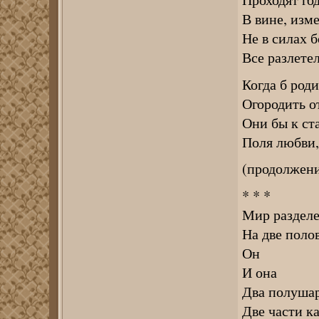
В вине, изм
Не в силах б
Все разлетел
Когда б род
Огородить о
Они бы к ст
Поля любви,
(продолжени
* * *
Мир раздел
На две поло
Он
И она
Два полуша
Две части к