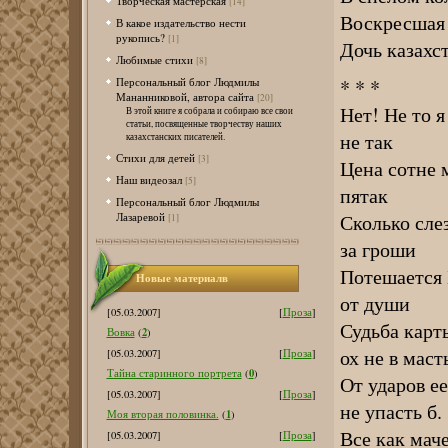
Творческая мастерская
[14]
Воскресшая 
В какое издательство нести
рукопись?
[1]
Дочь казахс
Любимые стихи
[8]
* * *
Персональный блог Людмилы
Мананниковой, автора сайта
[20]
Нет! Не то 
В этой книге я собрала и собираю все свои
статьи, посвященные творчеству наших
не так
казахстанских писателей.
Стихи для детей
[3]
Цена сотне 
Наш видеозал
[5]
пятак
Персональный блог Людмилы
Сколько сле
Лазаревой
[1]
за гроши
Потешается 
Новые материалв
от души
[05.03.2007]
[
Проза
]
Судьба карт
2
Вовка
(
)
ох не в маст
[05.03.2007]
[
Проза
]
0
Тайна старинного портрета
(
)
От ударов ее
[05.03.2007]
[
Проза
]
не упасть б.
1
Моя вторая половинка.
(
)
Все как маче
[05.03.2007]
[
Проза
]