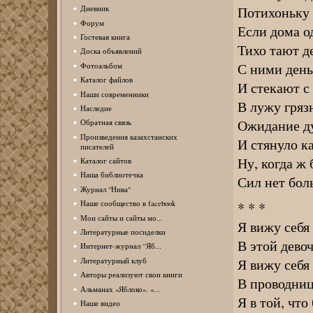
Потихоньку
Дневник
Форум
Если дома о
Гостевая книга
Тихо тают д
Доска объявлений
С ними день
Фотоальбом
Каталог файлов
И стекают с
Наши современники
В лужу гряз
Наследие
Ожидание д
Обратная связь
Произведения казахстанских
И стянуло ка
писателей
Ну, когда ж 
Каталог сайтов
Наша библиотечка
Сил нет бол
Журнал "Нива"
Наше сообщество в facebook
* * *
Мои сайты и сайты мо...
Я вижу себя
Литературные посиделки
В этой дево
Интернет-журнал “Яб...
Я вижу себя 
Литературный клуб
Авторы реализуют свои книги
В проводниц
Альманах «Яблоко». «...
Я в той, что
Наше видео