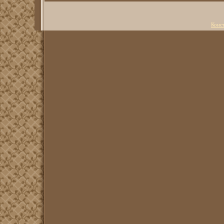
Copyright Литерату
Конс