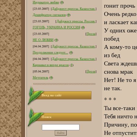
0
Индикатор любви
(
)
гонит прочь
[23.03.2007]
[
Дайджест прессы. Казахстан.
]
Очень редко
0
Дешифратор сигналов
(
)
и ласкает ка
[23.03.2007]
[
Дайджест прессы. Россия.
]
0
ГОГОЛЬ, УКРАИНА И РОССИЯ
(
)
У одних оже
[23.03.2007]
[
Проза
]
побед
0
НЕ О ЛЮБВИ
(
)
А кому-то ц
[04.04.2007]
[
Дайджест прессы. Казахстан.
]
0
Продолжение следует...
(
)
из бед
[04.04.2007]
[
Дайджест прессы. Казахстан.
]
Света ждешь
1
Карнавал в вихре красок
(
)
снова мрак
[05.04.2007]
[
Проза
]
0
Мечтатель
(
)
Нет! Не то 
не так.
Вход на сайт
* * *
Ты все-таки
Тебя ничто 
Поиск
Причину, по
Не отпустит