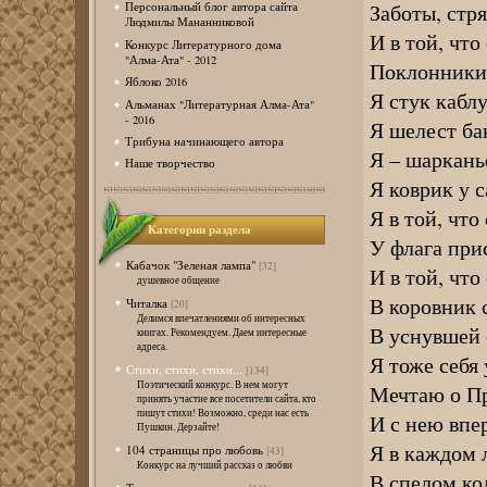
Заботы, стря
Персональный блог автора сайта
Людмилы Мананниковой
И в той, что
Конкурс Литературного дома
"Алма-Ата" - 2012
Поклонники,
Яблоко 2016
Я стук каблу
Альманах "Литературная Алма-Ата"
- 2016
Я шелест ба
Трибуна начинающего автора
Я – шаркань
Наше творчество
Я коврик у 
Я в той, что
Категории раздела
У флага при
Кабачок "Зеленая лампа"
[32]
И в той, что
душевное общение
В коровник 
Читалка
[20]
Делимся впечатлениями об интересных
В уснувшей 
книгах. Рекомендуем. Даем интересные
адреса.
Я тоже себя
Стихи, стихи, стихи...
[134]
Поэтический конкурс. В нем могут
Мечтаю о П
принять участие все посетители сайта, кто
пишут стихи! Возможно, среди нас есть
И с нею вп
Пушкин. Дерзайте!
Я в каждом 
104 страницы про любовь
[43]
Конкурс на лучший рассказ о любви
В спелом ко