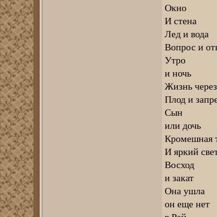
Окно
И стена
Лед и вода
Вопрос и от
Утро
и ночь
Жизнь через
Плод и запр
Сын
или дочь
Кромешная 
И яркий све
Восход
и закат
Она ушла
он еще нет
в Рай