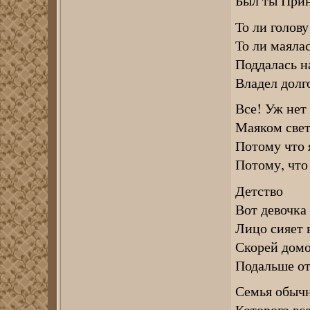
Был ты Прин
То ли голов
То ли маялас
Поддалась н
Владел долг
Все! Уж нет
Маяком свет
Потому что я
Потому, что 
Детство
Вот девочка
Лицо сияет 
Скорей домо
Подальше от 
Семья обычн
Которого вс