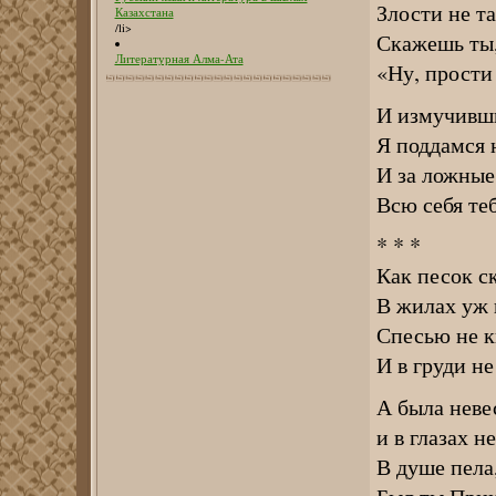
Злости не та
Казахстана
/li>
Скажешь ты,
Литературная Алма-Ата
«Ну, прости
И измучивш
Я поддамся 
И за ложные
Всю себя те
* * *
Как песок с
В жилах уж н
Спесью не к
И в груди не
А была неве
и в глазах не
В душе пела