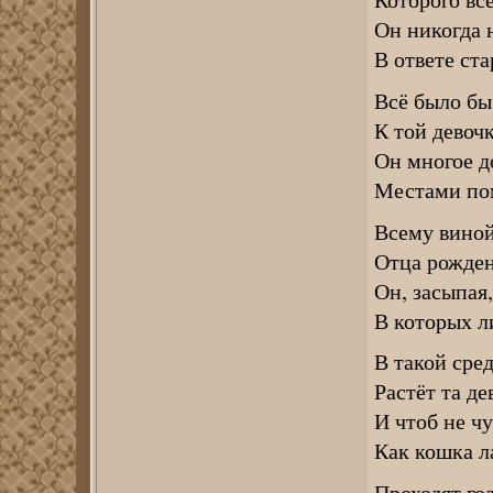
Он никогда 
В ответе ст
Всё было бы 
К той девоч
Он многое до
Местами пом
Всему виной
Отца рожден
Он, засыпая
В которых л
В такой сре
Растёт та де
И чтоб не чу
Как кошка ла
Проходят го