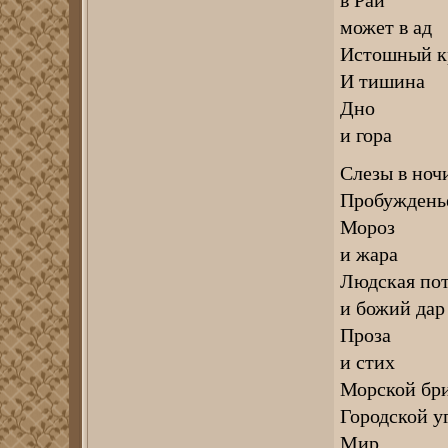
может в ад
Истошный к
И тишина
Дно
и гора
Слезы в ноч
Пробужденье
Мороз
и жара
Людская пот
и божий дар
Проза
и стих
Морской бр
Городской у
Мир