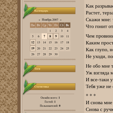
Как разрыва
Календарь
Растет, тер
Скажи мне: 
«
Ноябрь 2007
»
Что гонит о
Пн
Вт
Ср
Чт
Пт
Сб
Вс
1
2
3
4
Чем провини
5
6
7
8
9
10
11
Каким прост
12
13
14
15
16
17
18
Как глупо, н
19
20
21
22
23
24
25
26
27
28
29
30
Не уходи, п
Не обо мне
Теги
Уж взгляда 
И все-таки 
Тебя уже н
Статистика
* * *
1
Онлайн всего:
И снова мне 
1
Гостей:
0
Пользователей:
Снова с руч