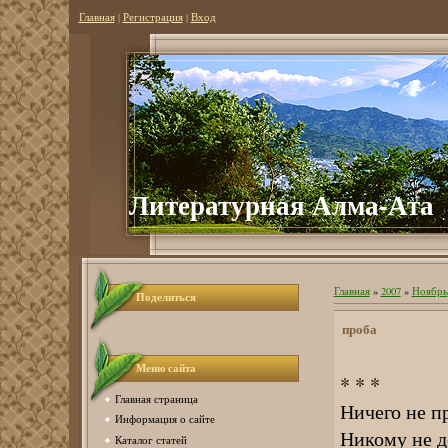
Главная
|
Регистрация
|
Вход
Литер
атурная Алма-Ата
Главная
»
2007
»
Ноябрь
Поделиться
проба
Меню сайта
* * *
Главная страница
Ничего не п
Информация о сайте
Никому не д
Каталог статей