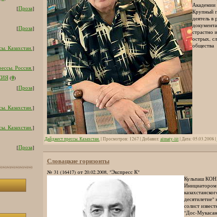
Академии 
[
Проза
]
Крупный п
деятель в 
документа
[
Проза
]
страстно и
острых, с
общества
ы. Казахстан.
]
ессы. Россия.
]
0
СИЯ
(
)
[
Проза
]
ы. Казахстан.
]
ы. Казахстан.
]
Дайджест прессы. Казахстан.
| Просмотров: 1267 | Добавил:
almaty-lit
| Дата:
05.03.2008
|
[
Проза
]
Словацкие горизонты
№ 31 (16417) от 20.02.2008, "Экспресс К"
Кульпаш КОН
Инициатором 
казахстанског
десятилетие" 
солист извест
"Дос-Мукасан