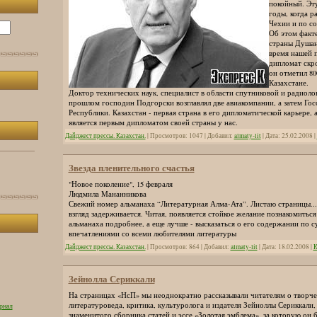
покойный. Эту
годы, когда р
Чехии и по со
Об этом факте
страны Душан
время нашей п
дипломат скр
он отметил 80
Казахстане.
Доктор технических наук, специалист в области спутниковой и радиол
прошлом господин Подгорски возглавлял две авиакомпании, а затем Гос
Республики. Казахстан - первая страна в его дипломатической карьере, а
является первым дипломатом своей страны у нас.
Дайджест прессы. Казахстан.
| Просмотров: 1047 | Добавил:
almaty-lit
| Дата:
25.02.2008
|
Звезда пленительного счастья
"Новое поколение", 15 февраля
Людмила Мананникова
Свежий номер альманаха “Литературная Алма-Ата”. Листаю страницы...
взгляд задерживается. Читая, появляется стойкое желание познакомитьс
альманаха подробнее, а еще лучше - высказаться о его содержании по 
впечатлениями со всеми любителями литературы
Дайджест прессы. Казахстан.
| Просмотров: 864 | Добавил:
almaty-lit
| Дата:
18.02.2008
|
К
Зейнолла Сериккали
На страницах «НсП» мы неоднократно рассказывали читателям о творче
литературоведа, критика, культуролога и издателя Зейноллы Сериккали, 
рнал
знаменитого сборника статей и эссе «Золотая эмблема», за которую он 