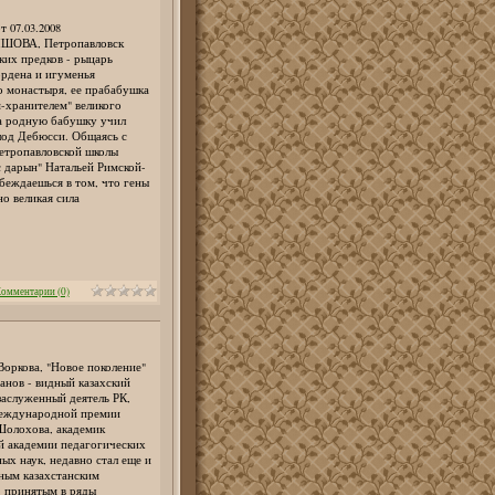
т 07.03.2008
ШОВА, Петропавловск
ких предков - рыцарь
ордена и игуменья
о монастыря, ее прабабушка
-хранителем" великого
 а родную бабушку учил
лод Дебюсси. Общаясь с
етропавловской школы
 дарын" Натальей Римской-
беждаешься в том, что гены
но великая сила
омментарии (0)
Воркова, "Новое поколение"
анов - видный казахский
заслуженный деятель РК,
еждународной премии
олохова, академик
й академии педагогических
ых наук, недавно стал еще и
ным казахстанским
, принятым в ряды