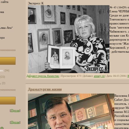
 сайта
Экспресс К
№ 43 (16429) о
Елена ЧЕРНЫ
ома
Среди ее дале
Тевтонского 
православног
была "ангелом
лма-Ата"
Чайковского,
музыке сам К
ора
директором п
искусств "Жас
Корсаковой, у
- действитель
ан.
[54]
Дайджест прессы. Казахстан.
| Просмотров: 873 | Добавил:
almaty-lit
| Дата:
08.03.2008
|
К
[22]
.
[2]
Драматургия жизни
Василина 
Сабит Дос
писатель, 
лауреат М
[
Проза
]
имени М.Ш
Российско
и социальн
[
Проза
]
единствен
0
писателем
(
)