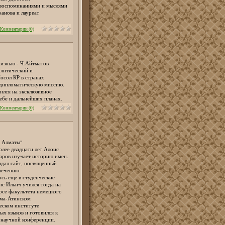
 воспоминаниями и мыслями
анова и лауреат
Комментарии (0)
жизнью - Ч.Айтматов
литический и
осол КР в странах
 дипломатическую миссию.
ился на эксклюзивное
ебе и дальнейших планах.
Комментарии (0)
 Алматы"
олее двадцати лет Алоис
аров изучает историю имен.
здал сайт, посвященный
лечению
ось еще в студенческие
ис Ильич учился тогда на
рсе факультета немецкого
лма-Атинском
еском институте
ых языков и готовился к
 научной конференции.