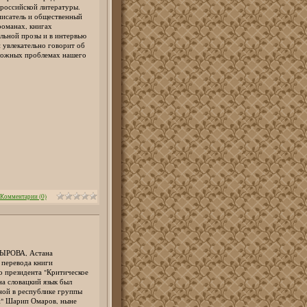
российской литературы.
исатель и общественный
романах, книгах
льной прозы и в интервью
 увлекательно говорит об
ложных проблемах нашего
Комментарии (0)
ЫРОВА, Астана
перевода книги
о президента "Критическое
на словацкий язык был
ной в республике группы
" Шарип Омаров, ныне