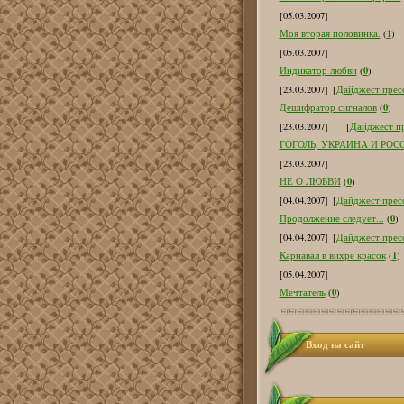
[05.03.2007]
1
Моя вторая половинка.
(
)
[05.03.2007]
0
Индикатор любви
(
)
[23.03.2007]
[
Дайджест пресс
0
Дешифратор сигналов
(
)
[23.03.2007]
[
Дайджест пр
ГОГОЛЬ, УКРАИНА И РОС
[23.03.2007]
0
НЕ О ЛЮБВИ
(
)
[04.04.2007]
[
Дайджест пресс
0
Продолжение следует...
(
)
[04.04.2007]
[
Дайджест пресс
1
Карнавал в вихре красок
(
)
[05.04.2007]
0
Мечтатель
(
)
Вход на сайт