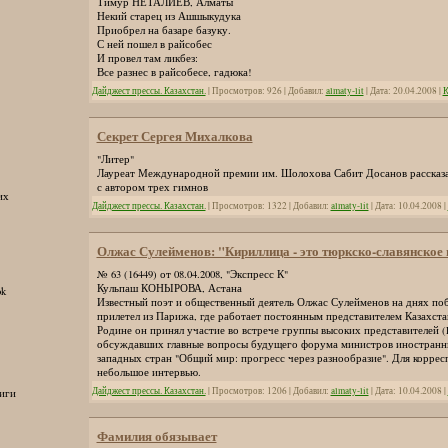
Тимур НЕТАЛИЕВ, Алматы
Некий старец из Ашшыкудука
Приобрел на базаре базуку.
С ней пошел в райсобес
И провел там ликбез:
Все разнес в райсобесе, гадюка!
Дайджест прессы. Казахстан.
| Просмотров: 926 | Добавил:
almaty-lit
| Дата:
20.04.2008
|
К
Секрет Сергея Михалкова
"Литер"
Лауреат Международной премии им. Шолохова Сабит Досанов рассказа
с автором трех гимнов
их
Дайджест прессы. Казахстан.
| Просмотров: 1322 | Добавил:
almaty-lit
| Дата:
10.04.2008
|
Олжас Сулейменов: "Кириллица - это тюркско-славянское 
№ 63 (16449) от 08.04.2008, "Экспресс К"
Кульпаш КОНЫРОВА, Астана
ok
Известный поэт и общественный деятель Олжас Сулейменов на днях поб
прилетел из Парижа, где работает постоянным представителем Казахс
Родине он принял участие во встрече группы высоких представителей (Re
обсуждавших главные вопросы будущего форума министров иностранн
западных стран "Общий мир: прогресс через разнообразие". Для коррес
небольшое интервью.
Дайджест прессы. Казахстан.
| Просмотров: 1206 | Добавил:
almaty-lit
| Дата:
10.04.2008
|
иги
Фамилия обязывает