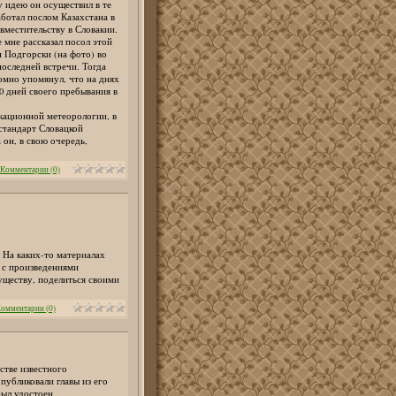
 идею он осуществил в те
аботал послом Казахстана в
вместительству в Словакии.
 мне рассказал посол этой
 Подгорски (на фото) во
оследней встречи. Тогда
омно упомянул, что на днях
0 дней своего пребывания в
окационной метеорологии, в
стандарт Словацкой
 он, в свою очередь,
Комментарии (0)
 На каких-то материалах
я с произведениями
существу, поделиться своими
омментарии (0)
стве известного
публиковали главы из его
был удостоен