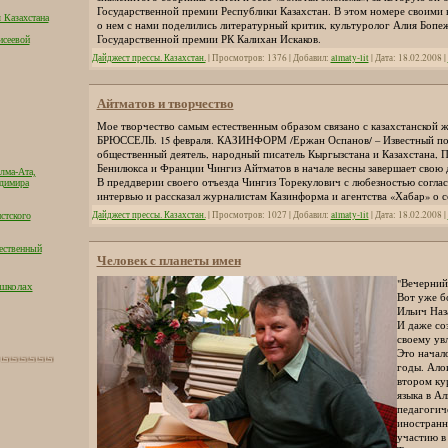
Государственной премии Республики Казахстан. В этом номере своими
 Казахстана
о нем с нами поделились литературный критик, культуролог Алия Бопеж
Государственной премии РК Калихан Искаков.
исеевой
Дайджест прессы. Казахстан.
| Просмотров: 1376 | Добавил:
almaty-lit
| Дата:
18.02.2008
|
Айтматов и творчество
Мое творчество самым естественным образом связано с казахстанской 
БРЮССЕЛЬ. 15 февраля. КАЗИНФОРМ /Ержан Оспанов/ – Известный по
общественный деятель, народный писатель Кыргызстана и Казахстана, П
Бенилюкса и Франции Чингиз Айтматов в начале весны завершает свою
лма-Ата,
В преддверии своего отъезда Чингиз Торекулович с любезностью соглас
адимира
интервью и рассказал журналистам Казинформа и агентства «Хабар» о с
Дайджест прессы. Казахстан.
| Просмотров: 1027 | Добавил:
almaty-lit
| Дата:
18.02.2008
|
стского
ественный
Человек с планеты имен
"Вечерний
 школах
Вот уже б
Ильич Наз
И даже со
своему ув
Это начал
годы. Ало
втором ку
языка в А
педагогич
иностранн
участию в