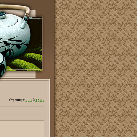
3
Страницы
:
«
1
2
4
5
6
»