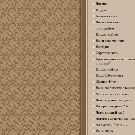
Дневник
Форум
Гостевая книга
Доска объявлений
Фотоальбом
Каталог файлов
Наши современники
Наследие
Обратная связь
Произведения казахстанск
писателей
Каталог сайтов
Наша библиотечка
Журнал "Нива"
Наше сообщество в facebo
Мои сайты и сайты мо...
Литературные посиделки
Интернет-журнал “Яб...
Литературный клуб
Авторы реализуют свои кн
Альманах «Яблоко». «...
Наше видео