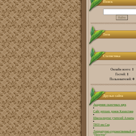
Поиск
Теги
Статистика
1
Онлайн всего:
1
Гостей:
0
Пользователей:
Друзья сайта
Академия сказочных наук
Сайт детских домов Казахстана
Школа-портал учителей Алматы
ТЮЗ им.Сац
Литературно-художественный жу
"Простор"