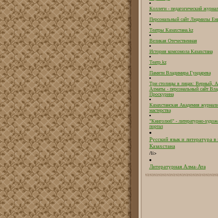
Коллеги - педагогический журнал
Персональный сайт Людмилы Ен
Театры Казахстана.kz
Великая Отечественная
История комсомола Казахстана
Театр.kz
Памяти Владимира Гундарева
Три столицы в лицах: Верный, А
Алматы - персональный сайт Вл
Проскурина
Казахстанская Академия журнали
мастерства
"Книголюб" - литературно-худож
портал
Русский язык и литература в
Казахстана
/li>
Литературная Алма-Ата