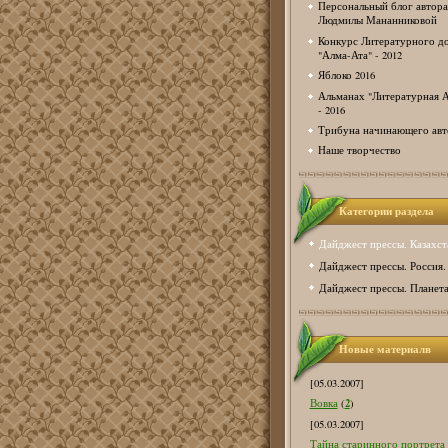
Персональный блог автора
Людмилы Мананниковой
Конкурс Литературного д
"Алма-Ата" - 2012
Яблоко 2016
Альманах "Литературная А
- 2016
Трибуна начинающего авт
Наше творчество
Категории раздела
Дайджест прессы. Казахст
Дайджест прессы. Россия.
Дайджест прессы. Планета
Новые материалв
[05.03.2007]
2
Вовка
(
)
[05.03.2007]
Тайна старинного портрета