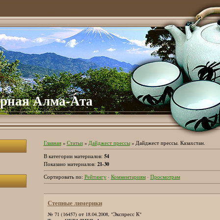
рная Алма-Ата
Главная
»
Статьи
»
Дайджест прессы
» Дайджест прессы. Казахстан.
54
В категории материалов
:
21-30
Показано материалов
:
Сортировать по
:
Рейтингу
·
Комментариям
·
Просмотрам
Степные лимерики
№ 71 (16457) от 18.04.2008, "Экспресс К"