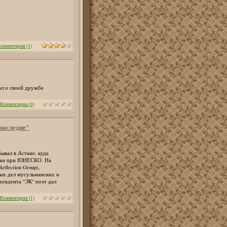
омментарии (1)
л о своей дружбе
Комментарии (0)
наследие"
ывал в Астане, куда
тана при ЮНЕСКО. На
flection Group),
ых дел мусульманских и
пондента "ЭК" поэт дал
Комментарии (1)