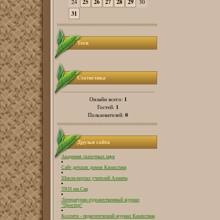
24
25
26
27
28
29
30
31
Теги
Статистика
1
Онлайн всего:
1
Гостей:
0
Пользователей:
Друзья сайта
Академия сказочных наук
Сайт детских домов Казахстана
Школа-портал учителей Алматы
ТЮЗ им.Сац
Литературно-художественный журнал
"Простор"
Коллеги - педагогический журнал Казахстана