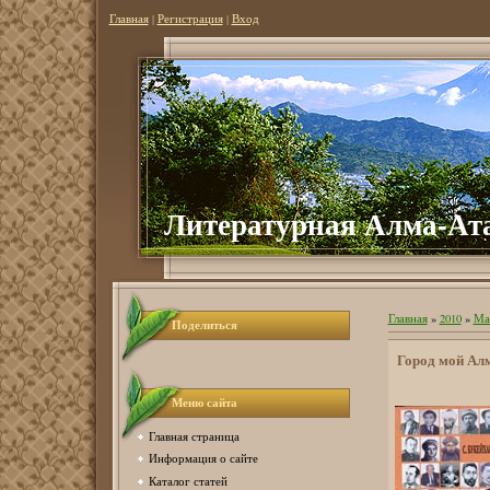
Главная
|
Регистрация
|
Вход
Литературная Алма-Ат
Главная
»
2010
»
Ма
Поделиться
Город мой Ал
Меню сайта
Главная страница
Информация о сайте
Каталог статей