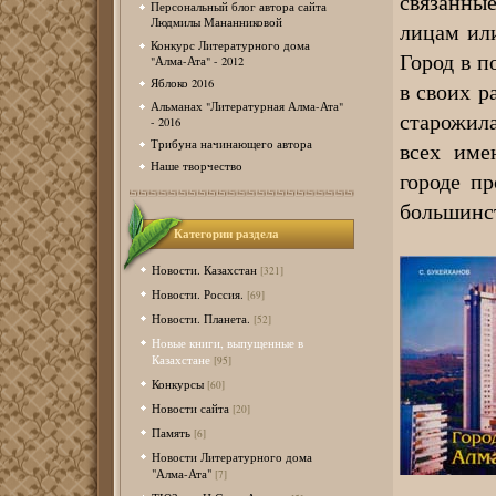
связанны
Персональный блог автора сайта
Людмилы Мананниковой
лицам ил
Конкурс Литературного дома
Город в п
"Алма-Ата" - 2012
Яблоко 2016
в своих р
Альманах "Литературная Алма-Ата"
старожил
- 2016
всех име
Трибуна начинающего автора
Наше творчество
городе пр
большинст
Категории раздела
Новости. Казахстан
[321]
Новости. Россия.
[69]
Новости. Планета.
[52]
Новые книги, выпущенные в
Казахстане
[95]
Конкурсы
[60]
Новости сайта
[20]
Память
[6]
Новости Литературного дома
"Алма-Ата"
[7]