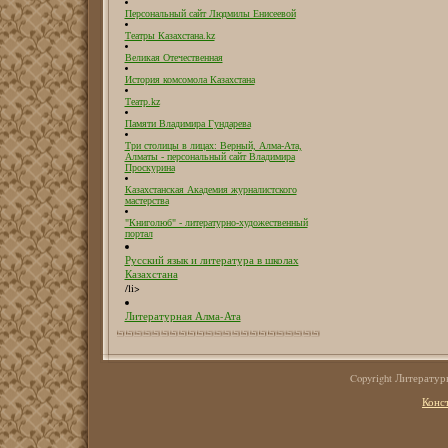
Персональный сайт Людмилы Енисеевой
Театры Казахстана.kz
Великая Отечественная
История комсомола Казахстана
Театр.kz
Памяти Владимира Гундарева
Три столицы в лицах: Верный, Алма-Ата,
Алматы - персональный сайт Владимира
Проскурина
Казахстанская Академия журналистского
мастерства
"Книголюб" - литературно-художественный
портал
Русский язык и литература в школах
Казахстана
/li>
Литературная Алма-Ата
Copyright Литерату
Конс