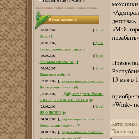
ТЮЗ им. Н.Сац г.Алматы
[5]
механики
«Адмира
детства»,
Новые материалв
«Мой гор
[05.03.2007]
[
Проза
]
позабыть»
2
Вовка
(
)
[05.03.2007]
[
Проза
]
0
Тайна старинного портрета
(
)
[05.03.2007]
[
Проза
]
Презента
1
Моя вторая половинка.
(
)
[05.03.2007]
[
Проза
]
Республик
0
Индикатор любви
(
)
13 мая в 1
[23.03.2007]
[
Дайджест прессы. Казахстан.
]
Желающ
0
Дешифратор сигналов
(
)
[23.03.2007]
[
Дайджест прессы. Россия.
]
приобрест
0
ГОГОЛЬ, УКРАИНА И РОССИЯ
(
)
«Wink» по
[23.03.2007]
[
Проза
]
0
НЕ О ЛЮБВИ
(
)
[04.04.2007]
[
Дайджест прессы. Казахстан.
]
Категория
:
0
Продолжение следует...
(
)
Просмотро
[04.04.2007]
[
Дайджест прессы. Казахстан.
]
1
Карнавал в вихре красок
(
)