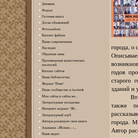
Дневник
Форум
Гостевая книга
Доска объявлений
Фотоальбом
Каталог файлов
Наши современники
города, о
Наследие
Описывае
Обратная связь
Произведения казахстанских
возникно
писателей
годов пр
Каталог сайтов
Наша библиотечка
старого 
Журнал "Нива"
зданий и
Наше сообщество в facebook
Вторая к
Мои сайты и сайты мо...
Литературные посиделки
также п
Интернет-журнал “Яб...
рассказы
Литературный клуб
города. М
Авторы реализуют свои книги
Альманах «Яблоко». «...
Автор рас
Наше видео