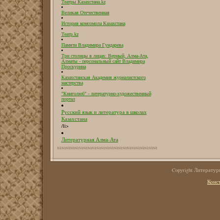
Театры Казахстана.kz
Великая Отечественная
История комсомола Казахстана
Театр.kz
Памяти Владимира Гундарева
Три столицы в лицах: Верный, Алма-Ата,
Алматы - персональный сайт Владимира
Проскурина
Казахстанская Академия журналистского
мастерства
"Книголюб" - литературно-художественный
портал
Русский язык и литература в школах
Казахстана
/li>
Литературная Алма-Ата
Copyright Литерату
Конс