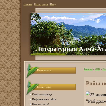
Главная
|
Регистрация
|
Вход
Литературная Алма-Ат
Главная
»
2009
»
Ию
Поделиться
Рабы н
Меню сайта
22 июл
Главная страница
Информация о сайте
“Раб долж
Каталог статей