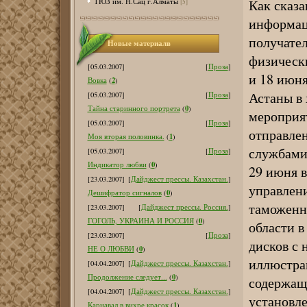
Как сказа
ТЮЗ им. Н.Сац г.Алматы
[5]
информаци
получател
Новые материалв
физически
[05.03.2007]
[
Проза
]
и 18 июн
2
Вовка
(
)
Астаны в
[05.03.2007]
[
Проза
]
0
Тайна старинного портрета
(
)
мероприя
[05.03.2007]
[
Проза
]
отправлен
1
Моя вторая половинка.
(
)
службами
[05.03.2007]
[
Проза
]
0
Индикатор любви
(
)
29 июня в
[23.03.2007]
[
Дайджест прессы. Казахстан.
]
управлени
0
Дешифратор сигналов
(
)
таможенн
[23.03.2007]
[
Дайджест прессы. Россия.
]
0
ГОГОЛЬ, УКРАИНА И РОССИЯ
(
)
области в
[23.03.2007]
[
Проза
]
дисков с 
0
НЕ О ЛЮБВИ
(
)
иллюстра
[04.04.2007]
[
Дайджест прессы. Казахстан.
]
0
Продолжение следует...
(
)
содержащ
[04.04.2007]
[
Дайджест прессы. Казахстан.
]
установле
1
Карнавал в вихре красок
(
)