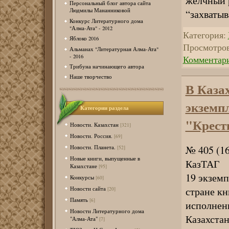
желчный 
Персональный блог автора сайта
Людмилы Мананниковой
“захваты
Конкурс Литературного дома
"Алма-Ата" - 2012
Категория:
Яблоко 2016
Просмотров
Альманах "Литературная Алма-Ата"
- 2016
Комментари
Трибуна начинающего автора
Наше творчество
В Казах
экземп
Категории раздела
"Крест
Новости. Казахстан
[321]
Новости. Россия.
[69]
№ 405 (16
Новости. Планета.
[52]
Новые книги, выпущенные в
КазТАГ
Казахстане
[95]
19 экзем
Конкурсы
[60]
стране кн
Новости сайта
[20]
Память
[6]
исполненн
Новости Литературного дома
Казахстан
"Алма-Ата"
[7]