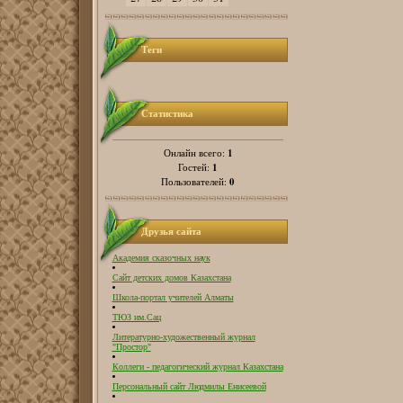
Теги
Статистика
1
Онлайн всего:
1
Гостей:
0
Пользователей:
Друзья сайта
Академия сказочных наук
Сайт детских домов Казахстана
Школа-портал учителей Алматы
ТЮЗ им.Сац
Литературно-художественный журнал
"Простор"
Коллеги - педагогический журнал Казахстана
Персональный сайт Людмилы Енисеевой