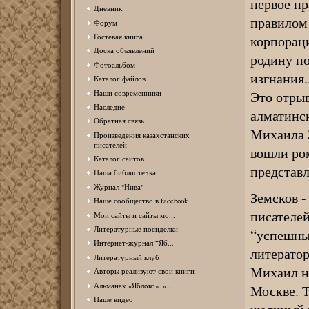
первое пр
Дневник
правилом 
Форум
Гостевая книга
корпораци
Доска объявлений
родину п
Фотоальбом
изгнания..
Каталог файлов
Это отрыв
Наши современники
Наследие
алматинск
Обратная связь
Михаила 
Произведения казахстанских
писателей
вошли ром
Каталог сайтов
представл
Наша библиотечка
Журнал "Нива"
Земсков -
Наше сообщество в facebook
писателе
Мои сайты и сайты мо...
Литературные посиделки
“успешны
Интернет-журнал “Яб...
литератор
Литературный клуб
Михаил не
Авторы реализуют свои книги
Альманах «Яблоко». «...
Москве. Т
Наше видео