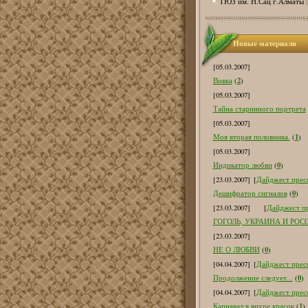
ТЮЗ им. Н.Сац г.Алматы
Новые материалв
[05.03.2007]
2
Вовка
(
)
[05.03.2007]
Тайна старинного портрета
[05.03.2007]
1
Моя вторая половинка.
(
)
[05.03.2007]
0
Индикатор любви
(
)
[23.03.2007]
[
Дайджест пресс
0
Дешифратор сигналов
(
)
[23.03.2007]
[
Дайджест пр
ГОГОЛЬ, УКРАИНА И РОС
[23.03.2007]
0
НЕ О ЛЮБВИ
(
)
[04.04.2007]
[
Дайджест пресс
0
Продолжение следует...
(
)
[04.04.2007]
[
Дайджест пресс
1
Карнавал в вихре красок
(
)