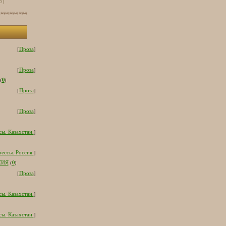
[5]
[
Проза
]
[
Проза
]
0
(
)
[
Проза
]
[
Проза
]
ы. Казахстан.
]
ессы. Россия.
]
0
СИЯ
(
)
[
Проза
]
ы. Казахстан.
]
ы. Казахстан.
]