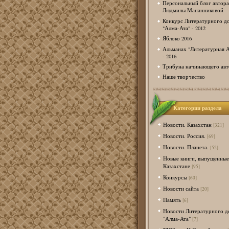
Персональный блог автора
Людмилы Мананниковой
Конкурс Литературного д
"Алма-Ата" - 2012
Яблоко 2016
Альманах "Литературная А
- 2016
Трибуна начинающего авт
Наше творчество
Категории раздела
Новости. Казахстан
[321]
Новости. Россия.
[69]
Новости. Планета.
[52]
Новые книги, выпущенные
Казахстане
[95]
Конкурсы
[60]
Новости сайта
[20]
Память
[6]
Новости Литературного д
"Алма-Ата"
[7]