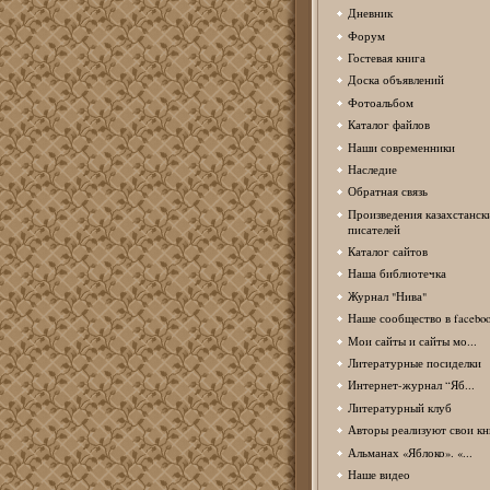
Дневник
Форум
Гостевая книга
Доска объявлений
Фотоальбом
Каталог файлов
Наши современники
Наследие
Обратная связь
Произведения казахстанск
писателей
Каталог сайтов
Наша библиотечка
Журнал "Нива"
Наше сообщество в facebo
Мои сайты и сайты мо...
Литературные посиделки
Интернет-журнал “Яб...
Литературный клуб
Авторы реализуют свои кн
Альманах «Яблоко». «...
Наше видео