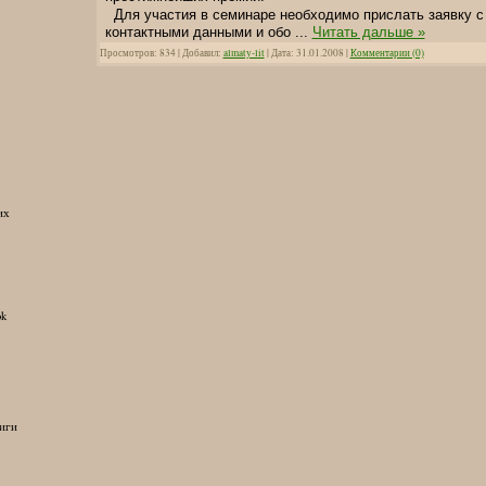
Для участия в семинаре необходимо прислать заявку с
контактными данными и обо
...
Читать дальше »
Просмотров: 834 | Добавил:
almaty-lit
| Дата:
31.01.2008
|
Комментарии (0)
их
ok
иги