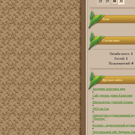
28
29
30
31
Теги
Статистика
1
Онлайн всего:
1
Гостей:
0
Пользователей:
Друзья сайта
Академия сказочных наук
Сайт детских домов Казахстана
Школа-портал учителей Алматы
ТЮЗ им.Сац
Литературно-художественный жу
"Простор"
Коллеги - педагогический журнал
Персональный сайт Людмилы Ен