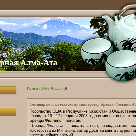
рная Алма-Ата
Главная
»
2008
»
Январь
»
31
Cеминар по писательскому мастерству Бренды Филлипс Ф
Посольство США в Республике Казахстан и Общественн
проводят 16—17 февраля 2008 года семинар по писател
Бренды Филлипс Фланаган.
Бренда Фланаган — писатель, поэт, преподаватель пис
мастерства из Мичигана. Автор десятка книг и лауреат 
престижнейших премий.