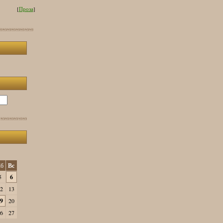
[
Проза
]
б
Вс
5
6
2
13
9
20
6
27