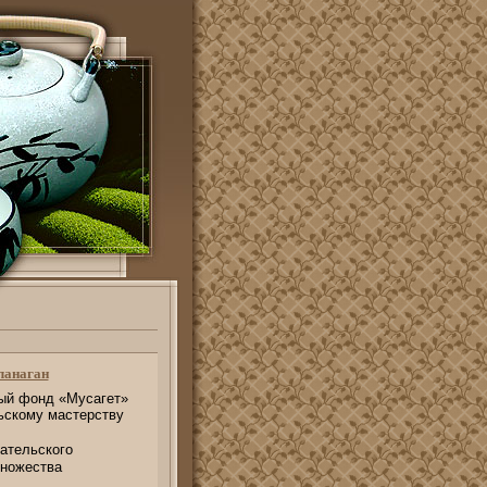
ланаган
ый фонд «Мусагет»
ьскому мастерству
ательского
множества