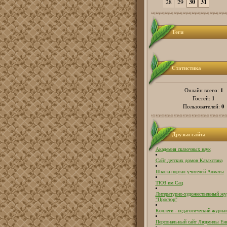
28
29
30
31
Теги
Статистика
1
Онлайн всего:
1
Гостей:
0
Пользователей:
Друзья сайта
Академия сказочных наук
Сайт детских домов Казахстана
Школа-портал учителей Алматы
ТЮЗ им.Сац
Литературно-художественный жу
"Простор"
Коллеги - педагогический журнал
Персональный сайт Людмилы Ен