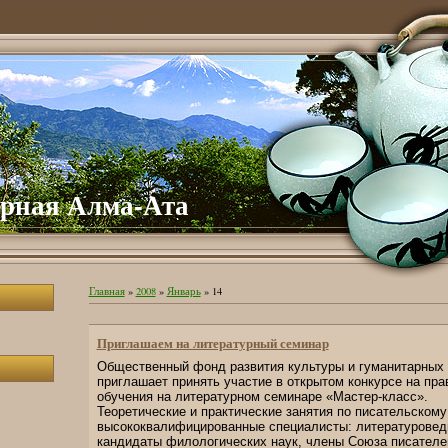
рная Алма-Ата
Главная
»
2008
»
Январь
»
14
Приглашаем на литературный семинар
Общественный фонд развития культуры и гуманитарных 
приглашает принять участие в открытом конкурсе на пра
обучения на литературном семинаре «Мастер-класс».
Теоретические и практические занятия по писательскому
высококвалифицированные специалисты: литературоведы
кандидаты филологических наук, члены Союза писателе