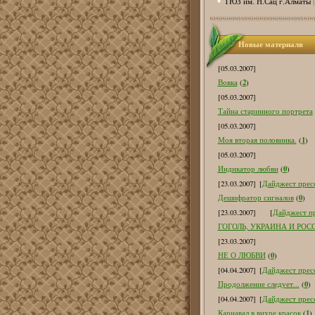
ТЮЗ им. Н.Сац г.Алматы
Новые материалв
[05.03.2007]
2
Вовка
(
)
[05.03.2007]
Тайна старинного портрета
[05.03.2007]
1
Моя вторая половинка.
(
)
[05.03.2007]
0
Индикатор любви
(
)
[23.03.2007]
[
Дайджест пресс
0
Дешифратор сигналов
(
)
[23.03.2007]
[
Дайджест пр
ГОГОЛЬ, УКРАИНА И РОС
[23.03.2007]
0
НЕ О ЛЮБВИ
(
)
[04.04.2007]
[
Дайджест пресс
0
Продолжение следует...
(
)
[04.04.2007]
[
Дайджест пресс
1
Карнавал в вихре красок
(
)