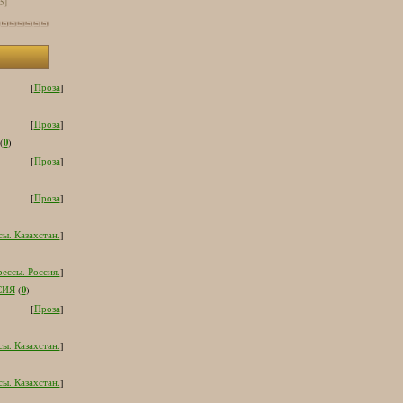
[5]
[
Проза
]
[
Проза
]
0
(
)
[
Проза
]
[
Проза
]
ы. Казахстан.
]
ессы. Россия.
]
0
СИЯ
(
)
[
Проза
]
ы. Казахстан.
]
ы. Казахстан.
]