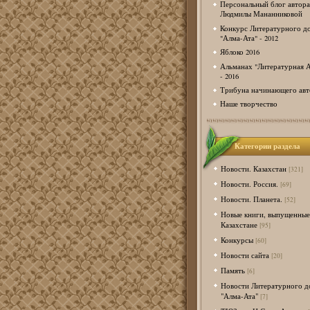
Персональный блог автора
Людмилы Мананниковой
Конкурс Литературного д
"Алма-Ата" - 2012
Яблоко 2016
Альманах "Литературная А
- 2016
Трибуна начинающего авт
Наше творчество
Категории раздела
Новости. Казахстан
[321]
Новости. Россия.
[69]
Новости. Планета.
[52]
Новые книги, выпущенные
Казахстане
[95]
Конкурсы
[60]
Новости сайта
[20]
Память
[6]
Новости Литературного д
"Алма-Ата"
[7]