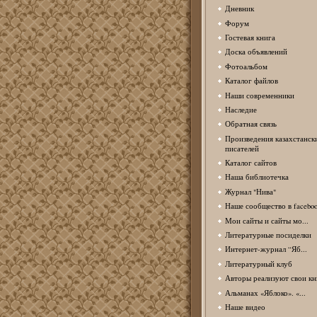
Дневник
Форум
Гостевая книга
Доска объявлений
Фотоальбом
Каталог файлов
Наши современники
Наследие
Обратная связь
Произведения казахстанск
писателей
Каталог сайтов
Наша библиотечка
Журнал "Нива"
Наше сообщество в facebo
Мои сайты и сайты мо...
Литературные посиделки
Интернет-журнал “Яб...
Литературный клуб
Авторы реализуют свои кн
Альманах «Яблоко». «...
Наше видео