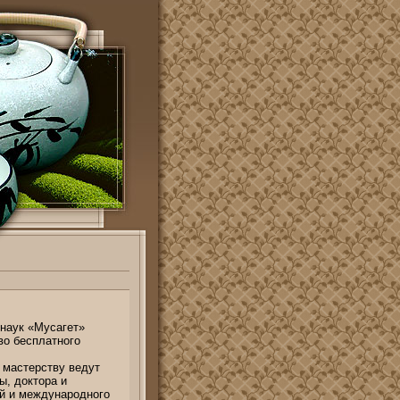
наук «Мусагет»
во бесплатного
 мастерству ведут
, доктора и
й и международного