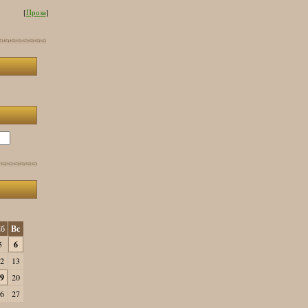
[
Проза
]
б
Вс
5
6
2
13
9
20
6
27