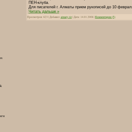
П
ЕН
-клуба.
Для писателей г. Алматы прием рукописей до 10 феврал
Читать дальше »
Просмотров: 823 | Добавил:
almaty-lit
| Дата:
14.01.2008
|
Комментарии (5)
их
ok
иги