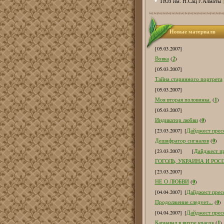
ТЮЗ им. Н.Сац г.Алматы
Новые материалв
[05.03.2007]
2
Вовка
(
)
[05.03.2007]
Тайна старинного портрета
[05.03.2007]
1
Моя вторая половинка.
(
)
[05.03.2007]
0
Индикатор любви
(
)
[23.03.2007]
[
Дайджест пресс
0
Дешифратор сигналов
(
)
[23.03.2007]
[
Дайджест пр
ГОГОЛЬ, УКРАИНА И РОС
[23.03.2007]
0
НЕ О ЛЮБВИ
(
)
[04.04.2007]
[
Дайджест пресс
0
Продолжение следует...
(
)
[04.04.2007]
[
Дайджест пресс
1
Карнавал в вихре красок
(
)