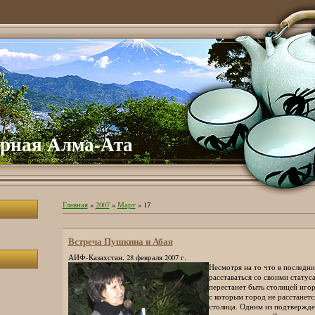
рная Алма-Ата
Главная
»
2007
»
Март
»
17
Встреча Пушкина и Абая
АИФ-Казахстан, 28 февраля 2007 г.
Несмотря на то что в последн
расставаться со своими статус
перестанет быть столицей игорн
с которым город не расстанетс
столица. Одним из подтвержде