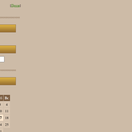
[
Проза
]
б
Вс
3
4
0
11
7
18
4
25
1