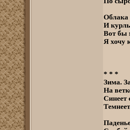
По сыро
Облака 
И курлы
Вот бы 
Я хочу 
* * *
Зима. З
На ветк
Синеет 
Темнеет
Паденье