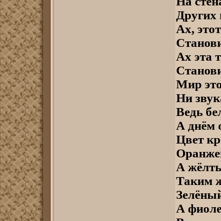
На стен
Других
Ах, это
Станови
Ах эта т
Станови
Мир это
Ни звук
Ведь бе
А днём 
Цвет кр
Оранжев
А жёлты
Таким ж
Зелёный
А фиоле