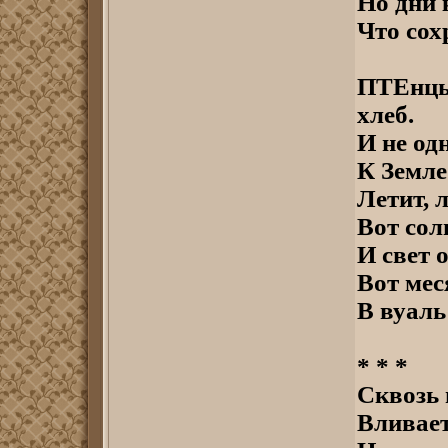
Но дни 
Что сох
ПТЕнцы
хлеб.
И не од
К Земле
Летит, 
Вот сол
И свет 
Вот мес
В вуаль
* * *
Сквозь 
Вливает