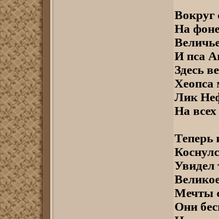
Вокруг 
На фоне
Величье
И пса А
Здесь в
Хеопса 
Лик Неф
На всех
Теперь 
Коснулс
Увидел 
Великое
Мечты с
Они бес