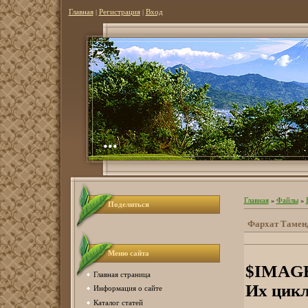
Главная
|
Регистрация
|
Вход
...
Главная
»
Файлы
»
Поделиться
Фархат Тамен
Меню сайта
$IMAGE1
Главная страница
Их цикл
Информация о сайте
Каталог статей