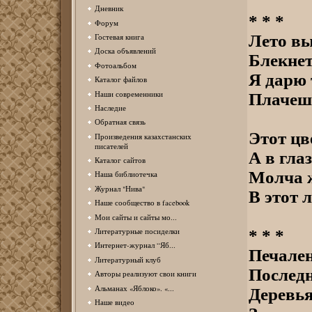
Дневник
* * *
Форум
Лето вы
Гостевая книга
Доска объявлений
Блекнет
Фотоальбом
Я дарю 
Каталог файлов
Наши современники
Плачешь
Наследие
Обратная связь
Этот цв
Произведения казахстанских
писателей
А в гла
Каталог сайтов
Молча 
Наша библиотечка
Журнал "Нива"
В этот 
Наше сообщество в facebook
Мои сайты и сайты мо...
* * *
Литературные посиделки
Интернет-журнал “Яб...
Печален
Литературный клуб
Последн
Авторы реализуют свои книги
Альманах «Яблоко». «...
Деревья
Наше видео