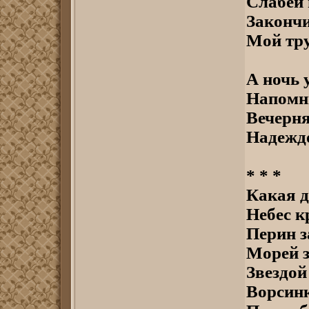
Слабей 
Закончи
Мой тру
А ночь 
Напомни
Вечерня
Надеждо
* * *
Какая д
Небес к
Перин 
Морей з
Звездой
Ворсинк