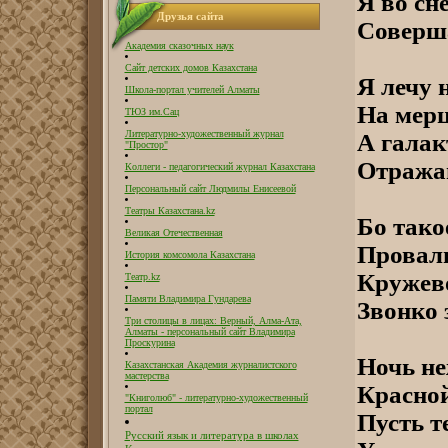
Я во сн
Друзья сайта
Соверша
Академия сказочных наук
Сайт детских домов Казахстана
Я лечу 
Школа-портал учителей Алматы
На мер
ТЮЗ им.Сац
Литературно-художественный журнал
А галак
"Простор"
Отражаю
Коллеги - педагогический журнал Казахстана
Персональный сайт Людмилы Енисеевой
Театры Казахстана.kz
Бо тако
Великая Отечественная
Провали
История комсомола Казахстана
Кружево
Театр.kz
Памяти Владимира Гундарева
Звонко 
Три столицы в лицах: Верный, Алма-Ата,
Алматы - персональный сайт Владимира
Проскурина
Ночь не
Казахстанская Академия журналистского
мастерства
Красной
"Книголюб" - литературно-художественный
портал
Пусть т
Русский язык и литература в школах