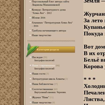
Земля —
Персональный блог автора сайта
Людмилы Мананниковой
Конкурс Литературного дома
Журчани
"Алма-Ата" - 2012
Яблоко 2016
За лето
Альманах "Литературная Алма-Ата"
Купанье
- 2016
Трибуна начинающего автора
Покуда 
Наше творчество
Вот дом
Категории раздела
В их от
Наследие
[59]
Бельё ви
Биографии писателей
Корова 
Наши современники
[98]
Биографии писателей
Наши гости
[3]
* * *
Литературная школа Алматы
[2]
Наша библиотечка
[37]
Холодны
Соотечественники
[60]
Печален
Виртуальный альманах. Черновик.
Журнал "Нива"
Листва,
[11]
Наше творчество
[0]