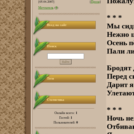
Пожалуй
[05.04.2007]
[
Проза
]
0
Мечтатель
(
)
* * *
Мы сиди
Вход на сайт
Нежно ш
Осень п
Поиск
Пали ли
Бродят 
Перед с
Теги
Дарит я
Улетают
Статистика
* * *
1
Онлайн всего:
Ночь не
1
Гостей:
0
Пользователей:
Отбиваю