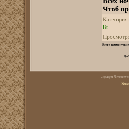
Всех но
Чтоб пр
Категория
lit
Просмотр
Всего комментарие
Доб
Copyright Литерату
Конс