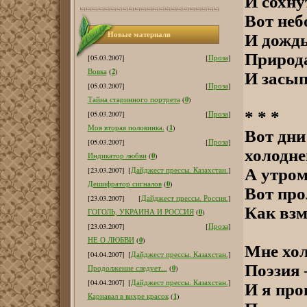
И сохну
Вот неб
Новые материалв
И дождь
Природа
[05.03.2007]
[
Проза
]
2
Вовка
(
)
И засып
[05.03.2007]
[
Проза
]
0
Тайна старинного портрета
(
)
* * *
[05.03.2007]
[
Проза
]
1
Моя вторая половинка.
(
)
Вот дни
[05.03.2007]
[
Проза
]
холодне
0
Индикатор любви
(
)
А утром
[23.03.2007]
[
Дайджест прессы. Казахстан.
]
0
Дешифратор сигналов
(
)
Вот про
[23.03.2007]
[
Дайджест прессы. Россия.
]
Как взм
0
ГОГОЛЬ, УКРАИНА И РОССИЯ
(
)
[23.03.2007]
[
Проза
]
0
НЕ О ЛЮБВИ
(
)
Мне хол
[04.04.2007]
[
Дайджест прессы. Казахстан.
]
Поэзия 
0
Продолжение следует...
(
)
[04.04.2007]
[
Дайджест прессы. Казахстан.
]
И я про
1
Карнавал в вихре красок
(
)