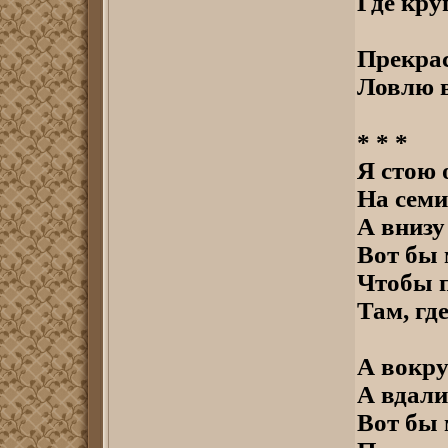
Где кру
Прекрас
Ловлю в
* * *
Я стою 
На семи
А внизу
Вот бы 
Чтобы п
Там, где
А вокру
А вдали
Вот бы 