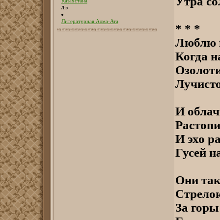
Утра со
Казахстана
/li>
Литературная Алма-Ата
* * *
Люблю в
Когда н
Озолоти
Лучисто
И облач
Растопи
И эхо р
Гусей н
Они так
Стрелою
За горы