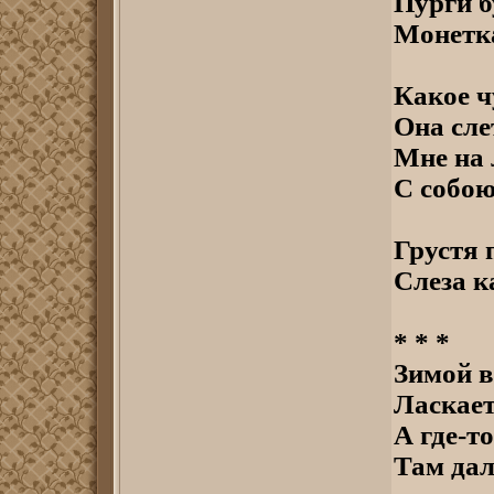
Пурги 
Монетка
Какое ч
Она сле
Мне на 
С собою
Грустя 
Слеза к
* * *
Зимой в
Ласкает
А где-т
Там дал