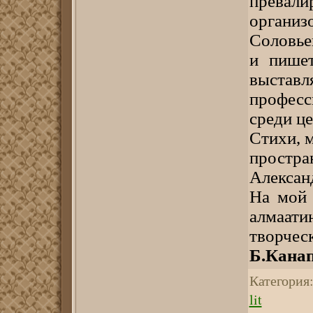
превал
организ
Соловье
и пишет
выст
професс
среди це
Стихи, 
простр
Алексан
На мой 
алмаа
творческ
Б.Канап
Категория
lit