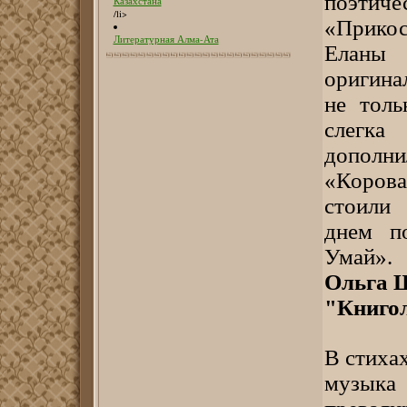
поэтич
Казахстана
/li>
«Прико
Литературная Алма-Ата
Еланы
оригина
не толь
слегка
дополни
«Коров
стоили
днем по
Умай».
Ольга 
"Книгол
В стиха
музыка