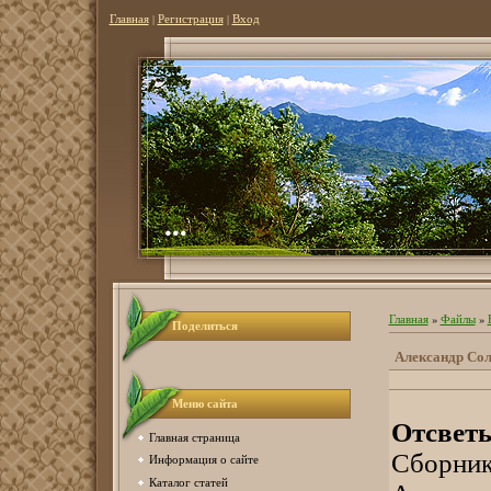
Главная
|
Регистрация
|
Вход
...
Главная
»
Файлы
»
Поделиться
Александр Со
Меню сайта
Отсвет
Главная страница
Сборник
Информация о сайте
Каталог статей