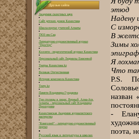
Я буду 
Друзья сайта
этюд
Академия сказочных наук
Надену 
Сайт детских домов Казахстана
С измор
Школа-портал учителей Алматы
В желто
ТЮЗ им.Сац
Литературно-художественный журнал
Зимы хо
"Простор"
эпиграф
Коллеги - педагогический журнал Казахстана
Персональный сайт Людмилы Енисеевой
Я лохма
Театры Казахстана.kz
Что тан
Великая Отечественная
P.S. П
История комсомола Казахстана
Соловь
Театр.kz
Памяти Владимира Гундарева
назван 
Три столицы в лицах: Верный, Алма-Ата,
постоян
Алматы - персональный сайт Владимира
Проскурина
- Елан
Казахстанская Академия журналистского
мастерства
художни
"Книголюб" - литературно-художественный
портал
поэта, н
Русский язык и литература в школах