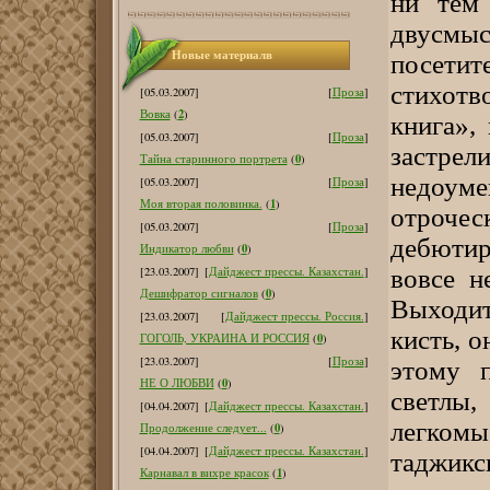
ни тем 
двусмыс
Новые материалв
посетит
стихот
[05.03.2007]
[
Проза
]
2
Вовка
(
)
книга»,
[05.03.2007]
[
Проза
]
застр
0
Тайна старинного портрета
(
)
недоум
[05.03.2007]
[
Проза
]
1
Моя вторая половинка.
(
)
отрочес
[05.03.2007]
[
Проза
]
дебюти
0
Индикатор любви
(
)
вовсе н
[23.03.2007]
[
Дайджест прессы. Казахстан.
]
0
Дешифратор сигналов
(
)
Выходит
[23.03.2007]
[
Дайджест прессы. Россия.
]
кисть, о
0
ГОГОЛЬ, УКРАИНА И РОССИЯ
(
)
[23.03.2007]
[
Проза
]
этому 
0
НЕ О ЛЮБВИ
(
)
светлы
[04.04.2007]
[
Дайджест прессы. Казахстан.
]
легком
0
Продолжение следует...
(
)
[04.04.2007]
[
Дайджест прессы. Казахстан.
]
таджикс
1
Карнавал в вихре красок
(
)