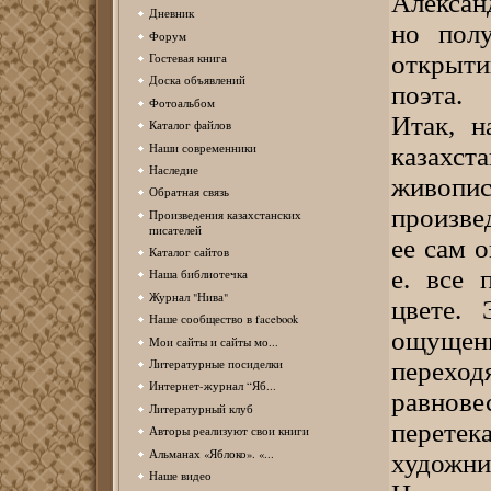
Алексан
Дневник
но полу
Форум
открыти
Гостевая книга
Доска объявлений
поэта.
Фотоальбом
Итак, н
Каталог файлов
Наши современники
казахс
Наследие
живопис
Обратная связь
произве
Произведения казахстанских
писателей
ее сам о
Каталог сайтов
е. все 
Наша библиотечка
Журнал "Нива"
цвете. 
Наше сообщество в facebook
ощуще
Мои сайты и сайты мо...
переход
Литературные посиделки
Интернет-журнал “Яб...
равнове
Литературный клуб
перетек
Авторы реализуют свои книги
Альманах «Яблоко». «...
художни
Наше видео