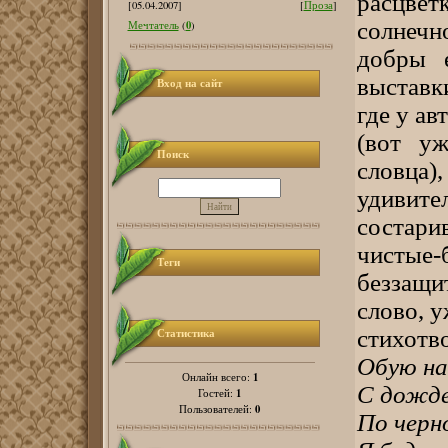
расцв
[05.04.2007]
[
Проза
]
солнечн
0
Мечтатель
(
)
добры 
выставк
Вход на сайт
где у ав
(вот у
Поиск
словца)
удивит
состар
чисты
Теги
беззащи
слово, у
стихотв
Статистика
Обую на
1
Онлайн всего:
С дожд
1
Гостей:
0
Пользователей:
По черн