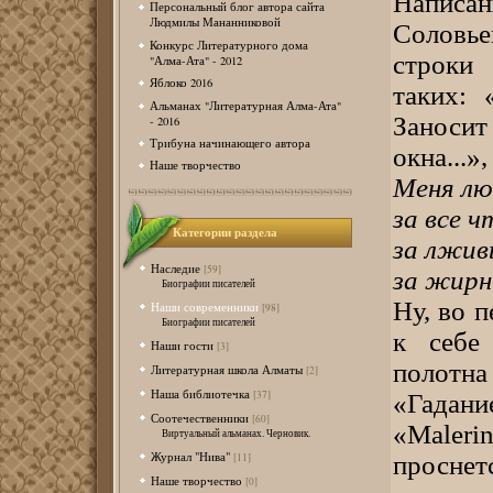
Написан
Персональный блог автора сайта
Людмилы Мананниковой
Соловь
Конкурс Литературного дома
строки
"Алма-Ата" - 2012
Яблоко 2016
таких: 
Альманах "Литературная Алма-Ата"
Заноси
- 2016
Трибуна начинающего автора
окна...»
Наше творчество
Меня люб
за все ч
Категории раздела
за лжив
Наследие
[59]
за жирн
Биографии писателей
Ну, во 
Наши современники
[98]
Биографии писателей
к себе
Наши гости
[3]
полотн
Литературная школа Алматы
[2]
Наша библиотечка
[37]
«Гадан
Соотечественники
[60]
«Maler
Виртуальный альманах. Черновик.
Журнал "Нива"
проснет
[11]
Наше творчество
[0]