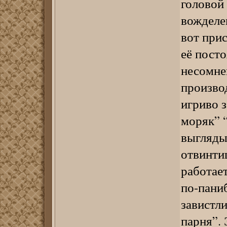
головой 
вожделе
вот прис
её пост
несомне
производ
игриво з
моряк” “
выгляды
отвинти
работает
по-пани
завистли
парня”.