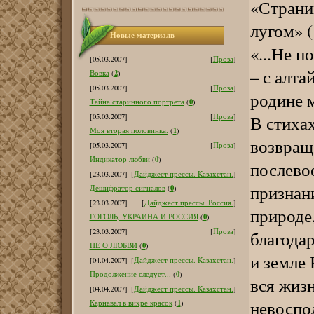
«Страниц
лугом» (
Новые материалв
«...Не п
[05.03.2007]
[
Проза
]
– с алт
2
Вовка
(
)
[05.03.2007]
[
Проза
]
родине м
0
Тайна старинного портрета
(
)
В стиха
[05.03.2007]
[
Проза
]
1
Моя вторая половинка.
(
)
возвращ
[05.03.2007]
[
Проза
]
0
Индикатор любви
(
)
послевое
[23.03.2007]
[
Дайджест прессы. Казахстан.
]
признан
0
Дешифратор сигналов
(
)
[23.03.2007]
[
Дайджест прессы. Россия.
]
природе
0
ГОГОЛЬ, УКРАИНА И РОССИЯ
(
)
[23.03.2007]
[
Проза
]
благода
0
НЕ О ЛЮБВИ
(
)
и земле 
[04.04.2007]
[
Дайджест прессы. Казахстан.
]
0
Продолжение следует...
(
)
вся жизн
[04.04.2007]
[
Дайджест прессы. Казахстан.
]
невоспо
1
Карнавал в вихре красок
(
)