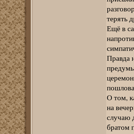
разгово
терять д
Ещё в са
напроти
симпатич
Правда н
предумы
церемоня
пошлова
О том, 
на вече
случаю д
братом 