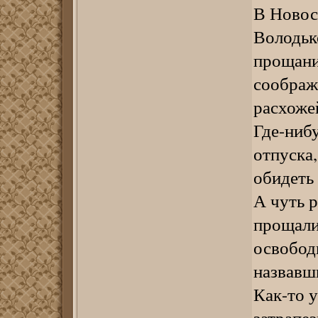
В Новос
Володьк
прощани
соображ
расхоже
Где-ниб
отпуска
обидеть
А чуть 
прощали
освобод
назвавш
Как-то 
затрапез