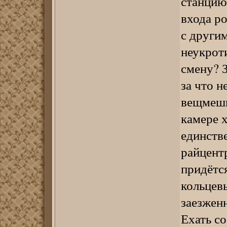
станцию 
входа ро
с другим
неукрот
смену? 
за что н
вещмешк
камере х
единств
райцентр
придётся
кольцев
заезженн
Ехать с