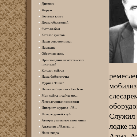
Дневник
Форум
Гостевая книга
Доска объявлений
Фотоальбом
Каталог файлов
Наши современники
Наследие
Обратная связь
Произведения казахстанских
писателей
Каталог сайтов
ремесле
Наша библиотечка
мобилиз
Журнал "Нива"
Наше сообщество в facebook
слесаре
Мои сайты и сайты мо...
Литературные посиделки
оборудов
Интернет-журнал “Яб...
Служил 
Литературный клуб
Авторы реализуют свои книги
лодке н
Альманах «Яблоко». «...
Наше видео
Алма–Ат