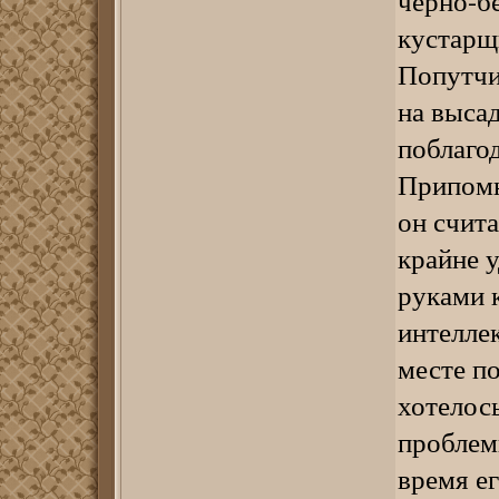
черно-б
кустарщ
Попутчи
на высад
поблагод
Припомн
он счит
крайне у
руками к
интелле
месте по
хотелос
проблемы
время е