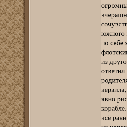
огромны
вчерашн
сочувств
южного 
по себе 
флотским
из друго
ответил
родител
верзила
явно рис
корабле.
всё равн
не цепл