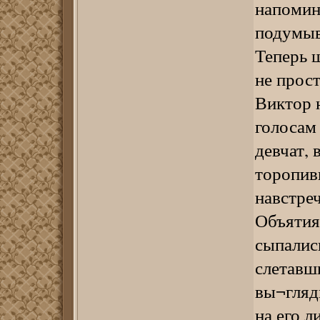
напомина
подумыва
Теперь 
не прост
Виктор н
голосам
девчат, 
торопив
навстреч
Объятия 
сыпалис
слетавши
вы¬гляд
на его л