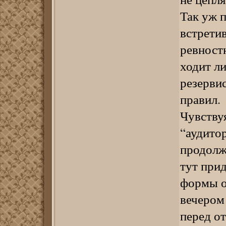
Так уж 
встрети
ревност
ходит ли
резерви
правил.
Чувствуя
“аудито
продолж
тут при
формы о
вечером 
перед от