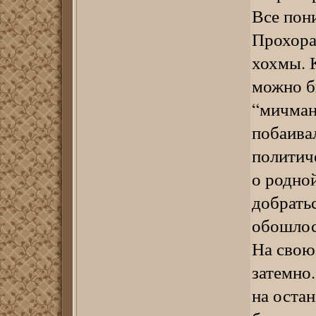
Все пони
Прохора
хохмы. К
можно б
“мичман
побаива
политич
о родно
добратьс
обошлос
На свою
затемно.
на оста