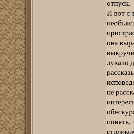
отпуск.
И вот с 
необъясн
пристрас
она выра
выкручи
лукаво д
рассказ
исповедо
не расск
интересн
обескур
понять, 
столико