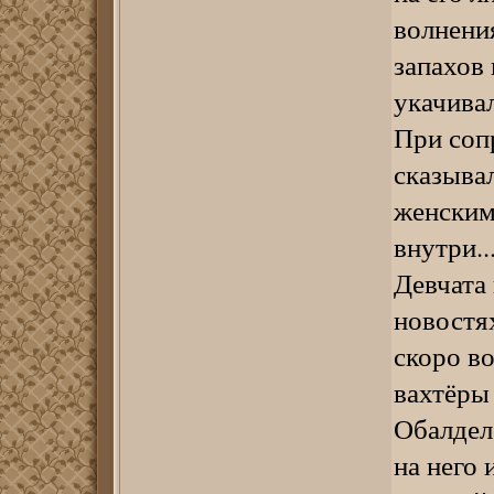
волнени
запахов
укачива
При соп
сказыва
женским
внутри..
Девчата 
новостях
скоро во
вахтёры
Обалдел
на него 