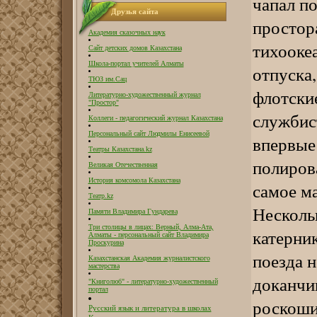
чапал п
Друзья сайта
простор
Академия сказочных наук
тихооке
Сайт детских домов Казахстана
Школа-портал учителей Алматы
отпуска,
ТЮЗ им.Сац
флотски
Литературно-художественный журнал
"Простор"
службис
Коллеги - педагогический журнал Казахстана
Персональный сайт Людмилы Енисеевой
впервые
Театры Казахстана.kz
полирова
Великая Отечественная
История комсомола Казахстана
самое ма
Театр.kz
Несколь
Памяти Владимира Гундарева
Три столицы в лицах: Верный, Алма-Ата,
катерник
Алматы - персональный сайт Владимира
Проскурина
поезда н
Казахстанская Академия журналистского
мастерства
доканчи
"Книголюб" - литературно-художественный
портал
роскоши
Русский язык и литература в школах