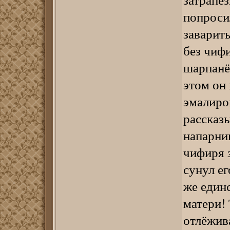
попроси
заварить
без чиф
шарпанёш
этом он
эмалиро
рассказ
напарни
чифиря з
сунул ег
же един
матери! 
отлёжива