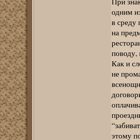
При зна
одним из
в среду 
на предм
ресторан
поводу, 
Как и сл
не прома
всенощн
договор
оплачив
проездн
“забиват
этому по