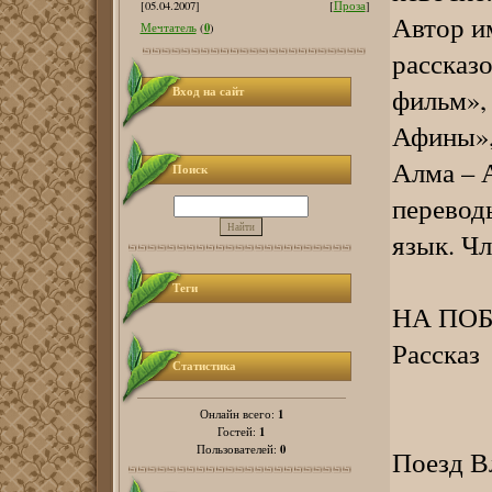
[05.04.2007]
[
Проза
]
Автор и
0
Мечтатель
(
)
рассказ
фильм»,
Вход на сайт
Афины»,
Алма – 
Поиск
переводы
язык. Чл
Теги
НА ПОБ
Рассказ
Статистика
1
Онлайн всего:
1
Гостей:
0
Пользователей:
Поезд В