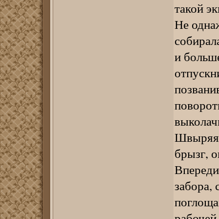
такой э
Не одна
собирал
и больш
отпускн
позвани
поворот
выколач
Швыряя 
брызг, о
Впереди
забора, 
поглоща
рабочей