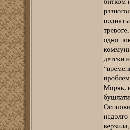
битком 
разного
поднятых
тревоге
одно по
коммуниз
детски 
“времен
проблем
Моряк, 
бушлати
Осипови
недолго
верзила