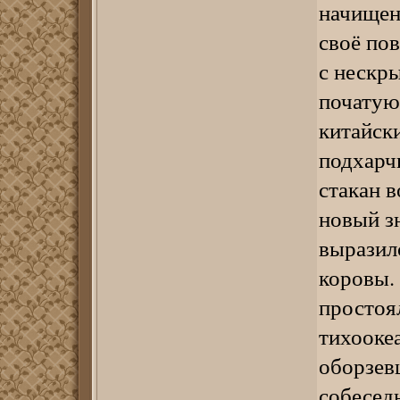
начищен
своё по
с нескр
початую
китайск
подхарч
стакан в
новый з
выразил
коровы.
простоя
тихоокеа
оборзев
собесед