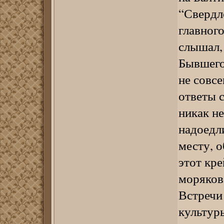
“Свердл
главного
слышал,
Бывшего
не совс
ответы с
никак не
надоедл
месту, о
этот кре
моряков
Встречи
культур