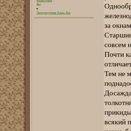
Казахстана
Однообр
/li>
железно
Литературная Алма-Ата
за окна
Старшин
совсем н
Почти ка
отличае
Тем не м
поднадое
Досажда
толкотн
прикиды
всякий 