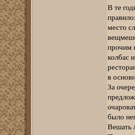
В те го
правило
место с
вещмешо
прочим 
колбас и
ресторан
в основн
За очер
предлож
очарова
было неп
Вешать л