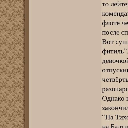
то лейте
комендат
флоте че
после сп
Вот суша
фитиль”,
девочкой
отпускн
четвёрты
разочаро
Однако 
закончил
“На Тихо
на Балт