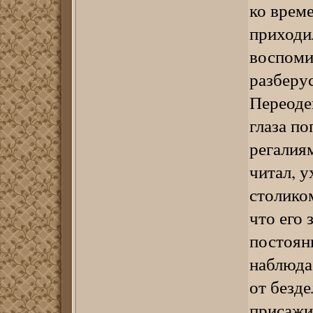
ко врем
приходи
воспомин
разберус
Переоде
глаза п
регалия
читал, у
столиком
что его 
постоян
наблюда
от безде
присажи