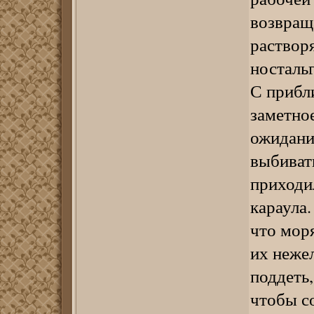
возвраща
растворя
носталь
С прибл
заметно
ожидани
выбиват
приходил
караула.
что моря
их нежел
поддеть,
чтобы со