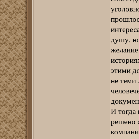
уголовно
прошлое
интереса
душу, н
желание
история
этими д
не теми 
человече
докумен
И тогда
решено о
компани