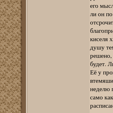
его мысл
ли он п
отсрочи
благопр
киселя х
душу те
решено,
будет. Л
Её у про
втемяши
неделю 
само как
расписа