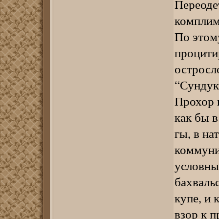
Переоде
комплим
По этом
процити
остросл
“Сундук
Прохор 
как бы в
гы, в на
коммуни
условны
бахваль
купе, и 
взор к п