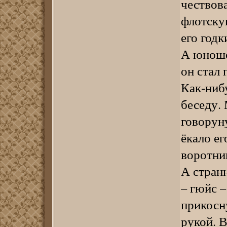
чествов
флотску
его годк
А юноше
он стал
Как-ниб
беседу.
говоруну
ёкало ег
воротни
А стран
– гюйс –
прикосну
рукой. 