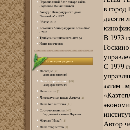
Персональный блог автора сайта
в город 
Людмилы Мананниковой
Конкурс Литературного дома
десяти 
"Алма-Ата" - 2012
Яблоко 2016
кинофик
Альманах "Литературная Алма-Ата"
- 2016
В 1973 г
Трибуна начинающего автора
Наше творчество
Госкино
управле
Категории раздела
С 1979 г
Наследие
[59]
управля
Биографии писателей
Наши современники
[98]
затем п
Биографии писателей
Наши гости
[3]
«Казтеп
Литературная школа Алматы
[2]
экономи
Наша библиотечка
[37]
Соотечественники
[60]
институ
Виртуальный альманах. Черновик.
Журнал "Нива"
Автор ч
[11]
Наше творчество
[0]