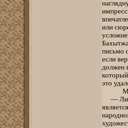
наглядн
импресс
впечатл
или сюр
усложне
Бахытжан
письмо 
если вер
должен 
который 
это удал
Мухтар
— Лиро
являетс
народно
художес