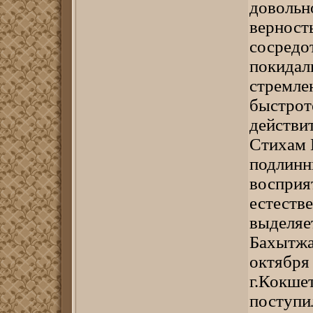
довольн
верност
сосредо
покидали
стремлен
быстрот
действи
Стихам 
подлинн
восприя
естестве
выделяе
Бахытжа
октября 
г.Кокше
поступи