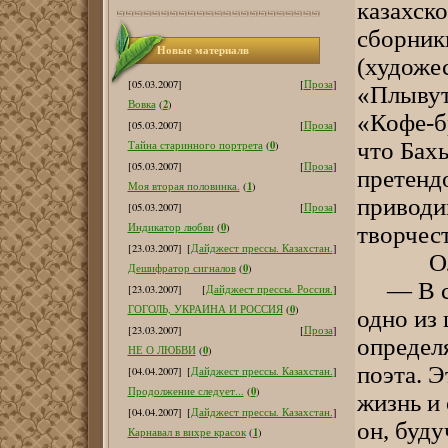
казахск
сборник
Новые материалв
(художе
[05.03.2007]
[
Проза
]
«Плывут
2
Вовка
(
)
«Кофе-бр
[05.03.2007]
[
Проза
]
что Бах
0
Тайна старинного портрета
(
)
[05.03.2007]
[
Проза
]
претенд
1
Моя вторая половинка.
(
)
приводи
[05.03.2007]
[
Проза
]
0
Индикатор любви
(
)
творчест
[23.03.2007]
[
Дайджест прессы. Казахстан.
]
Олжас 
0
Дешифратор сигналов
(
)
— В сти
[23.03.2007]
[
Дайджест прессы. Россия.
]
0
ГОГОЛЬ, УКРАИНА И РОССИЯ
(
)
одно из 
[23.03.2007]
[
Проза
]
определ
0
НЕ О ЛЮБВИ
(
)
поэта. Э
[04.04.2007]
[
Дайджест прессы. Казахстан.
]
0
Продолжение следует...
(
)
жизнь и
[04.04.2007]
[
Дайджест прессы. Казахстан.
]
он, буд
1
Карнавал в вихре красок
(
)