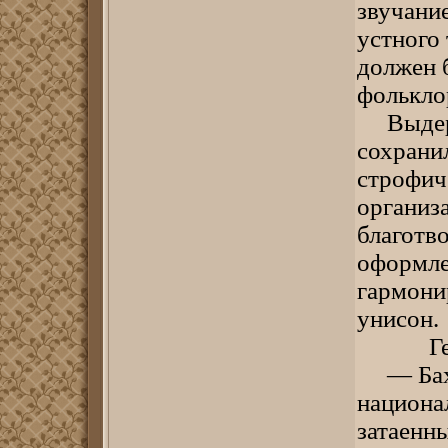
звучани
устного 
должен 
фольклор
Выдержа
сохрани
строфич
организа
благотв
оформле
гармонир
унисон.
Герольд
— Бахыт
национа
затаенн