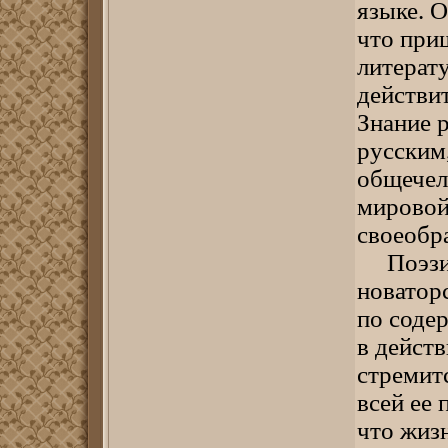
языке. О
что приш
литерат
действи
Знание 
русским
общечел
мировой
своеобра
Поэзия 
новатор
по соде
в действ
стремит
всей ее
что жиз