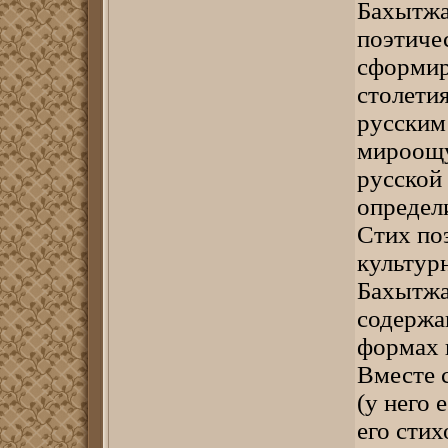
Бахытжа
поэтиче
сформир
столетия
русским
мироощу
русской
определи
Стих по
культур
Бахытжа
содержа
формах 
Вместе 
(у него 
его сти