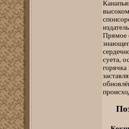
Канапья
высоком
спонсоро
издатель
Прямое 
знающег
сердечно
суета, 
горячка 
заставл
обновлён
происхо
По
Кокше