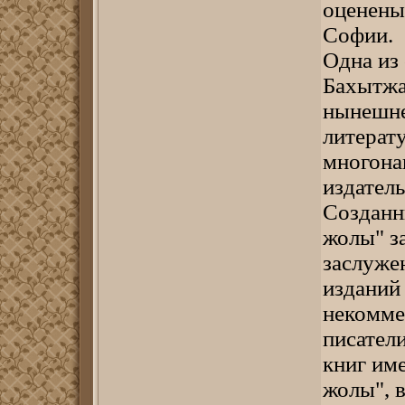
оценены
Софии.
Одна из
Бахытжа
нынешне
литерат
многонац
издатель
Созданн
жолы" за
заслужен
изданий
некомме
писател
книг им
жолы", 