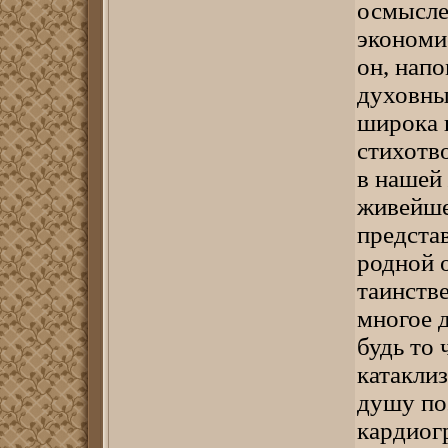
осмыслен
экономис
он, нап
духовны
широка 
стихотво
в нашей 
живейше
представ
родной о
таинств
многое 
будь то
катакли
душу по
кардиог