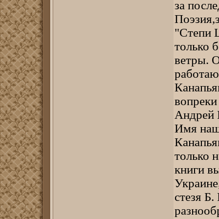
за посл
Поэзия,
"Степи 
только 
ветры. 
работаю
Канапьян
вопреки
Андрей 
Имя наш
Канапья
только н
книги вы
Украине
стезя Б.
разнооб