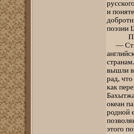
русского
и поняте
добротн
поэзии 
Петер 
— Стихи
английс
странам.
вышли в
рад, что
как пер
Бахытжа
океан п
родной 
позволя
этого по