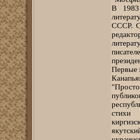
В 1983
литера
СССР. С
редакто
литера
писател
президе
Первые 
Канапья
"Просто
публик
республ
стихи 
киргизс
якутски
украинс