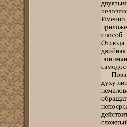
двуязыч
человеч
Именно 
приложе
способ п
Отсюда 
двойная
понимани
самодос
Поэзия 
духу ли
немалов
обращат
непосре
действит
сложный