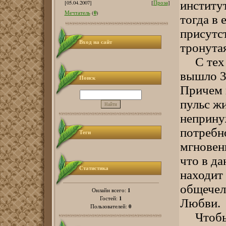
институт
[05.04.2007]
[
Проза
]
0
Мечтатель
(
)
тогда в 
присутст
Вход на сайт
тронута
С тех п
вышло 3
Поиск
Причем 
пульс жи
неприну
потребн
Теги
мгновен
что в д
Статистика
находит
общечел
1
Онлайн всего:
1
Гостей:
Любви.
0
Пользователей:
Чтобы н