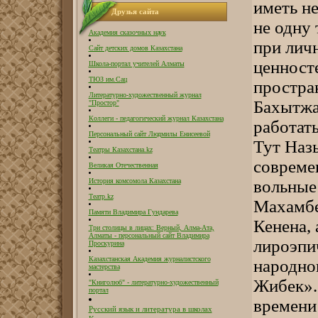
иметь не
Друзья сайта
не одну 
Академия сказочных наук
при лич
Сайт детских домов Казахстана
ценност
Школа-портал учителей Алматы
ТЮЗ им.Сац
простра
Литературно-художественный журнал
Бахытжа
"Простор"
Коллеги - педагогический журнал Казахстана
работать
Персональный сайт Людмилы Енисеевой
Тут Наз
Театры Казахстана.kz
совреме
Великая Отечественная
вольные
История комсомола Казахстана
Театр.kz
Махамбе
Памяти Владимира Гундарева
Кенена,
Три столицы в лицах: Верный, Алма-Ата,
Алматы - персональный сайт Владимира
лироэпи
Проскурина
Казахстанская Академия журналистского
народно
мастерства
Жибек».
"Книголюб" - литературно-художественный
портал
времени
Русский язык и литература в школах