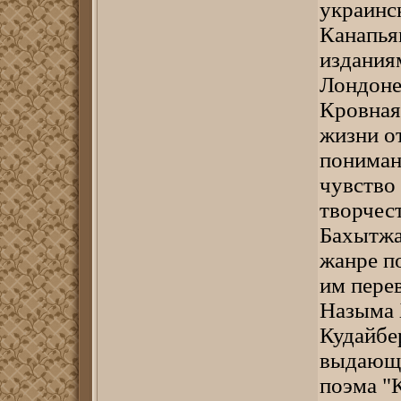
украинс
Канапья
изданиям
Лондоне
Кровная
жизни от
пониман
чувство 
творчест
Бахытжа
жанре п
им пере
Назыма 
Кудайбе
выдающи
поэма "