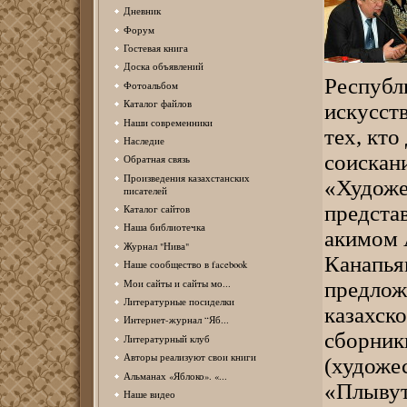
Дневник
Форум
Гостевая книга
Доска объявлений
Республ
Фотоальбом
Каталог файлов
искусств
Наши современники
тех, кто
Наследие
соискан
Обратная связь
Произведения казахстанских
«Художе
писателей
предста
Каталог сайтов
Наша библиотечка
акимом 
Журнал "Нива"
Канапья
Наше сообщество в facebook
Мои сайты и сайты мо...
предложе
Литературные посиделки
казахск
Интернет-журнал “Яб...
сборник
Литературный клуб
Авторы реализуют свои книги
(художе
Альманах «Яблоко». «...
«Плывут
Наше видео