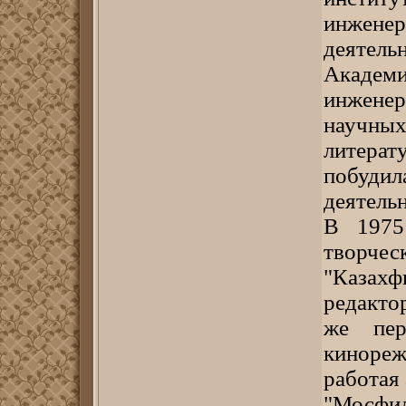
инжене
деятел
Академ
инженер
научны
литера
побуди
деятель
В 1975
творч
"Казахфи
редакто
же пер
кинореж
работая
"Мосфил