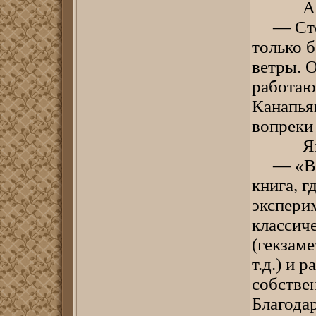
Андрей
— Степ
только 
ветры. 
работаю
Канапьян
вопреки
Ян Авг
— «Век
книга, г
экспери
классич
(гекзаме
т.д.) и 
собстве
Благода