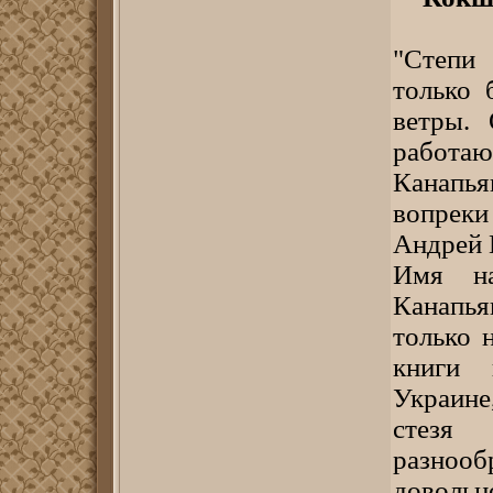
"Степи
только 
ветры.
работаю
Канапья
вопреки
Андрей 
Имя на
Канапья
только 
книги 
Украине
стезя
разноо
доволь