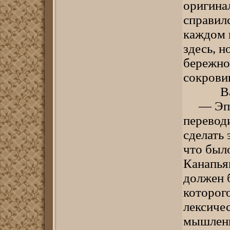
оригина
справилс
каждом 
здесь, н
бережно
сокрови
Валери
— Эпич
перевод
сделать 
что было
Канапьян
должен б
которого
лексиче
мышлени