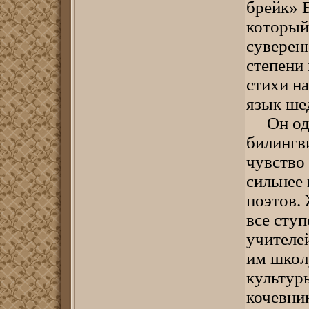
брейк» 
который
суверенн
степени
стихи на
язык ше
Он один
билингв
чувство
сильнее 
поэтов.
все сту
учителе
им школ
культуры
кочевни