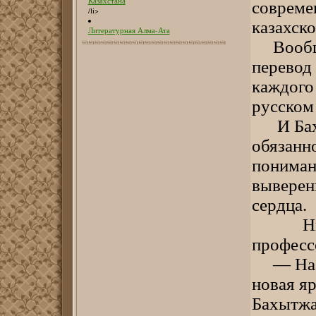
Казахстана
совреме
/li>
казахско
Литературная Алма-Ата
Вообще 
перевод
каждого
русском
И Бахыт
обязанн
пониман
выверен
сердца.
Нинель
професс
— На ли
новая яр
Бахытжа