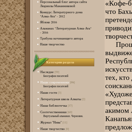
«Кофе-бр
Персональный блог автора сайта
Людмилы Мананниковой
что Бах
Конкурс Литературного дома
"Алма-Ата" - 2012
претенд
Яблоко 2016
приводи
Альманах "Литературная Алма-Ата"
- 2016
творчес
Трибуна начинающего автора
Прошел
Наше творчество
выдвиже
Республ
Категории раздела
искусств
Наследие
[59]
тех, кто
Биографии писателей
Наши современники
[98]
соискан
Биографии писателей
«Художе
Наши гости
[3]
Литературная школа Алматы
[2]
предста
Наша библиотечка
[37]
акимом 
Соотечественники
[60]
Виртуальный альманах. Черновик.
Канапья
Журнал "Нива"
[11]
предложе
Наше творчество
[0]