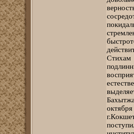
верност
сосред
покидали
стремл
быстро
действи
Стихам
подлинн
воспри
естеств
выделяе
Бахытжа
октябр
г.Кокше
поступ
инстит