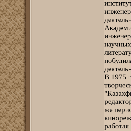
институ
инженер
деятель
Академи
инженер
научных 
литерат
побудил
деятель
В 1975 
творчес
"Казахфи
редакто
же пери
кинореж
работая