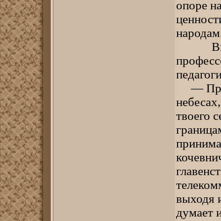
опоре н
ценност
народам
Виктор
професс
педагоги
— Предн
небесах,
твоего с
границам
принима
кочевни
главенс
телеком
выходя и
думает и