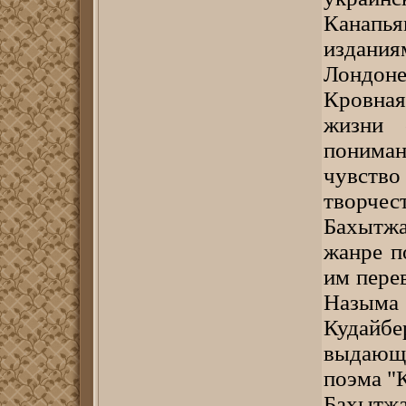
Канап
издани
Лондоне
Кровна
жизни 
понима
чувств
творчест
Бахытжа
жанре п
им пере
Назыма
Кудайбе
выдающи
поэма "
Бахыт