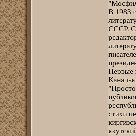
"Мосфил
В 1983 
литерат
СССР. С
редактор
литерат
писателе
президе
Первые 
Канапья
"Простор
публико
республи
стихи пе
киргизск
якутский