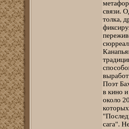
метафор
связи. О
толка, д
фиксиру
пережива
сюрреал
Канапья
традици
способо
выработ
Поэт Ба
в кино и
около 2
которых 
"Послед
сага". 