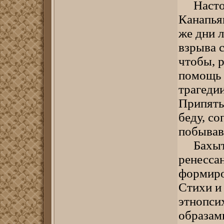
Настоя
Канапья
же дни 
взрыва 
чтобы, р
помощь 
трагеди
Припять
беду, со
побывав
Бахытж
ренесса
формиро
Стихи и
этнопси
образами