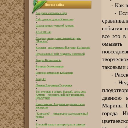
- Как вы
Друзья сайта
- Если уд
Академия сказочных наук
сравнивал
Сайт детских домов Казахстана
Школа-портал учителей Алматы
события и
ТЮЗ им.Сац
все это в
Литературно-художественный журнал
омывать
"Простор"
Коллеги - педагогический журнал Казахстана
повседнев
Персональный сайт Людмилы Енисеевой
творческ
Театры Казахстана.kz
таковыми я
Великая Отечественная
- Расскаж
История комсомола Казахстана
Театр.kz
- Неделю 
Памяти Владимира Гундарева
плодотвор
Три столицы в лицах: Верный, Алма-Ата,
Алматы - персональный сайт Владимира
давнюю м
Проскурина
Марины Ц
Казахстанская Академия журналистского
мастерства
города И
"Книголюб" - литературно-художественный
портал
цветаевск
Русский язык и литература в школах