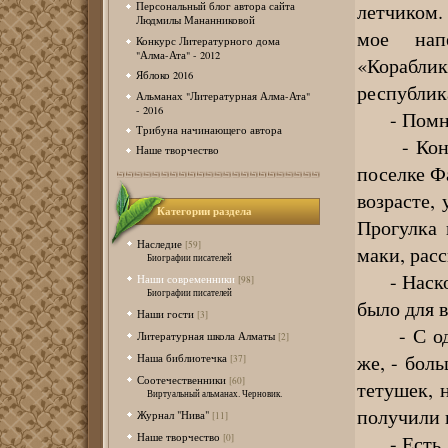
летчиком. 
Персональный блог автора сайта
Людмилы Мананниковой
мое напе
Конкурс Литературного дома
"Алма-Ата" - 2012
«Корабл
Яблоко 2016
республик
Альманах "Литературная Алма-Ата"
- 2016
- Помнит
Трибуна начинающего автора
- Конечн
Наше творчество
поселке Ф
возрасте,
Категории раздела
Прогулка 
Наследие
[59]
маки, расс
Биографии писателей
- Насколь
Наши современники
[98]
Биографии писателей
было для 
Наши гости
[3]
- С одной
Литературная школа Алматы
[2]
же, - бол
Наша библиотечка
[37]
Соотечественники
[60]
тетушек, 
Виртуальный альманах. Черновик.
получили 
Журнал "Нива"
[11]
Наше творчество
- Есть ли
[0]