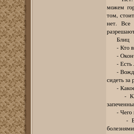
можем гор
том, стои
нет. Все
разрешают
Блиц
- Кто вы
- Окончи
- Есть ли
- Вождени
сидеть за 
- Какое б
- Картош
запеченные
- Чего в
- Есть с
болезнями 