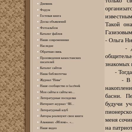
только с
Дневник
организат
Форум
известным
Гостевая книга
Доска объявлений
Такой он
Фотоальбом
Газизовым
Каталог файлов
- Ольга Ни
Наши современники
Наследие
- Довол
Обратная связь
общитель
Произведения казахстанских
знакомых 
писателей
Каталог сайтов
- Тогда в
Наша библиотечка
- В детс
Журнал "Нива"
накоплени
Наше сообщество в facebook
Мои сайты и сайты мо...
басни. П
Литературные посиделки
будучи уч
Интернет-журнал “Яб...
пионерско
Литературный клуб
Авторы реализуют свои книги
меня сочи
Альманах «Яблоко». «...
на патриот
Наше видео