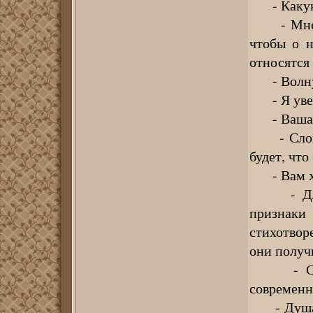
- Какую р
- Мне нр
чтобы о н
относятся
- Волнуе
- Я увере
- Ваша л
- Слова 
будет, что
- Вам хо
- Для м
признак
стихотвор
они получ
- Самая,
современн
- Душа: к