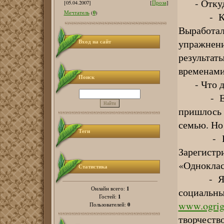
- Откуда
[05.04.2007]
[
Проза
]
0
Мечтатель
(
)
- Каждое
Выработ
упражнен
Вход на сайт
результа
временами
Поиск
- Что для
- Если 
пришлось 
семью. Но
Теги
- Вы уп
Зарегис
«Одноклас
Статистика
- Я дру
1
Онлайн всего:
социальны
1
Гостей:
www.ogrig
0
Пользователей:
творчество