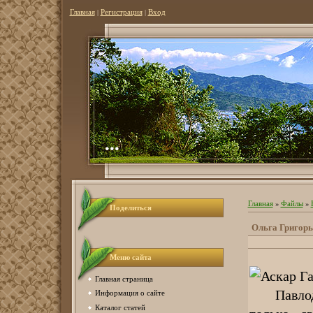
Главная
|
Регистрация
|
Вход
...
Главная
»
Файлы
»
Поделиться
Ольга Григорь
Меню сайта
Аскар Га
Главная страница
Павлодарс
Информация о сайте
Каталог статей