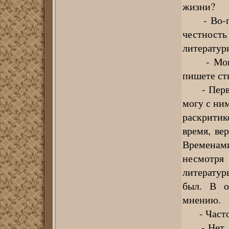
жизни?
- Во-пер
честность
литератур
- Могут 
пишете ст
- Первый
могу с ни
раскритик
время, ве
Временам
несмотря
литератур
был. В о
мнению.
- Часто л
- Нет. Не