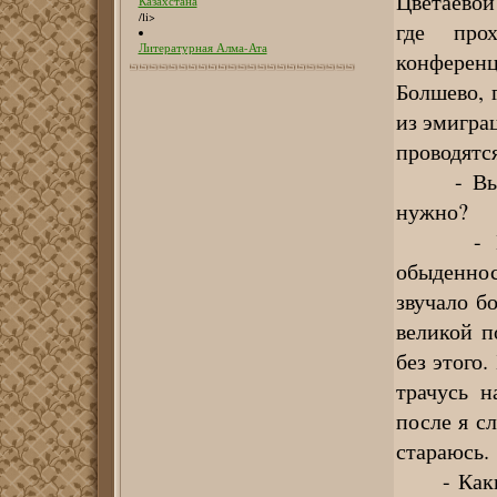
Цветаевой
Казахстана
/li>
где прох
Литературная Алма-Ата
конференц
Болшево, 
из эмиграц
проводятс
- Вы их 
нужно?
- Мне х
обыденно
звучало б
великой п
без этого.
трачусь н
после я с
стараюсь.
- Какие 