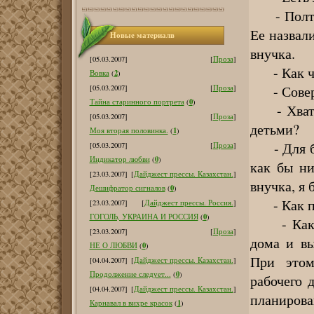
- Полтора
Ее назвал
Новые материалв
внучка.
[05.03.2007]
[
Проза
]
- Как чув
2
Вовка
(
)
- Соверш
[05.03.2007]
[
Проза
]
0
Тайна старинного портрета
(
)
- Хватает
[05.03.2007]
[
Проза
]
детьми?
1
Моя вторая половинка.
(
)
- Для бли
[05.03.2007]
[
Проза
]
0
Индикатор любви
(
)
как бы ни
[23.03.2007]
[
Дайджест прессы. Казахстан.
]
внучка, я 
0
Дешифратор сигналов
(
)
- Как пла
[23.03.2007]
[
Дайджест прессы. Россия.
]
0
ГОГОЛЬ, УКРАИНА И РОССИЯ
(
)
- Как жу
[23.03.2007]
[
Проза
]
дома и в
0
НЕ О ЛЮБВИ
(
)
При этом
[04.04.2007]
[
Дайджест прессы. Казахстан.
]
0
Продолжение следует...
(
)
рабочего 
[04.04.2007]
[
Дайджест прессы. Казахстан.
]
планирова
1
Карнавал в вихре красок
(
)