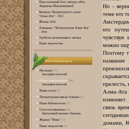
Персональный блог автора сайта
Но – верн
Людмилы Мананниковой
теме его 
Конкурс Литературного дома
"Алма-Ата" - 2012
Амстерда
Яблоко 2016
его путе
Альманах "Литературная Алма-Ата"
- 2016
чувствуя 
Трибуна начинающего автора
можно ощу
Наше творчество
Поэтому т
название
Категории раздела
произнос
Наследие
[59]
скрываетс
Биографии писателей
Наши современники
[98]
прелесть, 
Биографии писателей
Алма-Ата 
Наши гости
[3]
Литературная школа Алматы
[2]
изменяет
Наша библиотечка
[37]
связь вре
Соотечественники
[60]
сегодняш
Виртуальный альманах. Черновик.
Журнал "Нива"
[11]
домами, 
Наше творчество
[0]