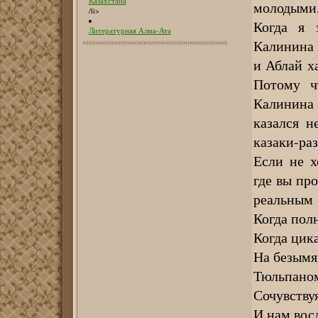
Казахстана
молодыми, 
/li>
Когда я 
Литературная Алма-Ата
Калинина 
и Аблай х
Потому ч
Калинина 
казался 
казаки-ра
Если не х
где вы про
реальным 
Когда пол
Когда цик
На безымя
Тюльпаном
Сочувствуя
И нам вос