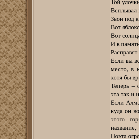
Той улочк
Всплывал и
Звон под 
Вот яблоко
Вот солнца
И в памят
Расправят
Если вы в
место, в 
хотя бы в
Теперь – 
эта так и 
Если Алма
куда он в
этого го
название,
Поэта огр