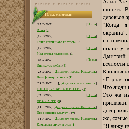
Алма-Ате 
юность. В
Новые материалв
деревьев 
“Когда я
[05.03.2007]
[
Проза
]
2
Вовка
(
)
окраина”,
[05.03.2007]
[
Проза
]
воспомина
0
Тайна старинного портрета
(
)
полноту 
[05.03.2007]
[
Проза
]
1
Моя вторая половинка.
(
)
Дмитрий 
[05.03.2007]
[
Проза
]
вечности 
0
Индикатор любви
(
)
Канапьяно
[23.03.2007]
[
Дайджест прессы. Казахстан.
]
0
«Горная о
Дешифратор сигналов
(
)
[23.03.2007]
[
Дайджест прессы. Россия.
]
Что люди 
0
ГОГОЛЬ, УКРАИНА И РОССИЯ
(
)
Это же из
[23.03.2007]
[
Проза
]
прилавки.
0
НЕ О ЛЮБВИ
(
)
[04.04.2007]
[
Дайджест прессы. Казахстан.
]
доверчивы
0
Продолжение следует...
(
)
же, самые 
[04.04.2007]
[
Дайджест прессы. Казахстан.
]
“Я вижу и
1
Карнавал в вихре красок
(
)