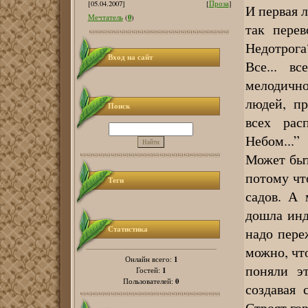
[05.04.2007]
[
Проза
]
И первая л
0
Мечтатель
(
)
так пере
Недотрога
Вход на сайт
Все... в
мелодично
людей, пр
Поиск
всех рас
Небом...”
Может быт
потому чт
Теги
садов. А 
дошла инд
Статистика
надо пере
можно, чт
1
Онлайн всего:
поняли э
1
Гостей:
0
Пользователей:
создавая 
Строят гор