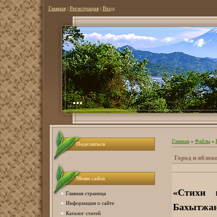
Главная
|
Регистрация
|
Вход
...
Главная
»
Файлы
»
Поделиться
Город и яблок
Меню сайта
«Стихи 
Главная страница
Бахытжан
Информация о сайте
Каталог статей