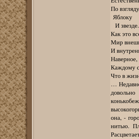
Естествен
По взгляду
Яблоку
И звезде.
Как это вс
Мир внеш
И внутре
Наверное,
Каждому с
Что в жизн
… Недавно
довольно
конькобеж
высокогор
она, - го
нитью. Пл
Расцвета