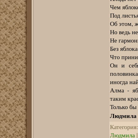
Чем яблок
Под листь
Об этом, ж
Но ведь не
Не гармон
Без яблока
Что прини
Он и себ
половинкам
иногда на
Алма - яб
таким кра
Только бы
Людмила
Категория
Людмила