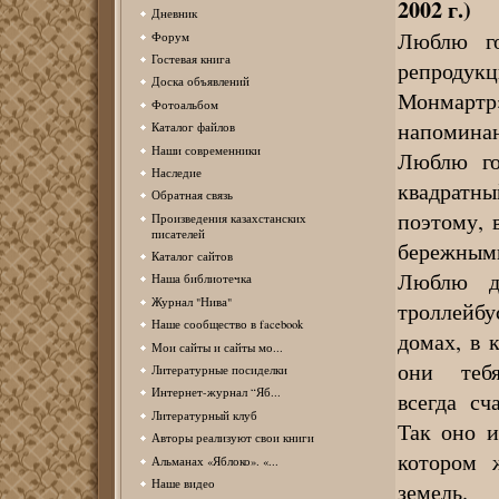
2002 г.)
Дневник
Люблю го
Форум
Гостевая книга
репродук
Доска объявлений
Монмартр
Фотоальбом
напоминан
Каталог файлов
Наши современники
Люблю го
Наследие
квадратны
Обратная связь
поэтому, 
Произведения казахстанских
писателей
бережными 
Каталог сайтов
Люблю до
Наша библиотечка
Журнал "Нива"
троллейб
Наше сообщество в facebook
домах, в 
Мои сайты и сайты мо...
они тебя 
Литературные посиделки
Интернет-журнал “Яб...
всегда сч
Литературный клуб
Так оно 
Авторы реализуют свои книги
котором 
Альманах «Яблоко». «...
Наше видео
земель.