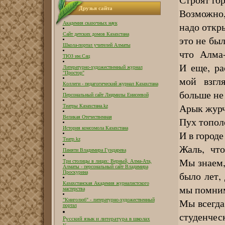
Друзья сайта
Возможно,
надо откр
Академия сказочных наук
Сайт детских домов Казахстана
это не был
Школа-портал учителей Алматы
что Алма-
ТЮЗ им.Сац
И еще, ра
Литературно-художественный журнал
"Простор"
мой взгл
Коллеги - педагогический журнал Казахстана
больше не
Персональный сайт Людмилы Енисеевой
Арык журч
Театры Казахстана.kz
Великая Отечественная
Пух тополе
История комсомола Казахстана
И в городе
Театр.kz
Жаль, что
Памяти Владимира Гундарева
Мы знаем,
Три столицы в лицах: Верный, Алма-Ата,
Алматы - персональный сайт Владимира
было лет, 
Проскурина
Казахстанская Академия журналистского
мы помним
мастерства
Мы всегда
"Книголюб" - литературно-художественный
портал
студенче
Русский язык и литература в школах