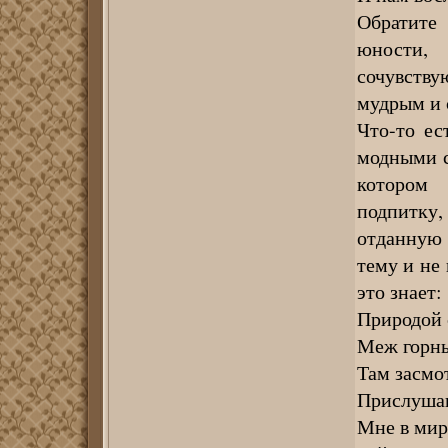
Обратите
юности,
сочувству
мудрым и
Что-то ес
модными с
котором 
подпитку
отданную 
тему и не 
это знает:
Природой 
Меж горны
Там засмо
Прислуша
Мне в мир