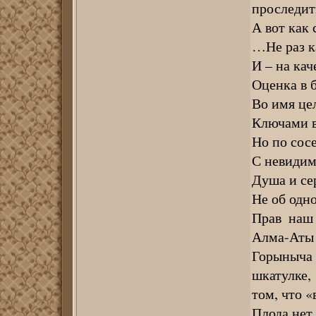
проследить
А вот как 
…Не раз к
И – на кач
Оценка в б
Во имя це
Ключами в
Но по сос
С невидим
Душа и се
Не об одно
Прав наш
Алма-Аты
Горыныча 
шкатулке,
том, что «
Плода нет