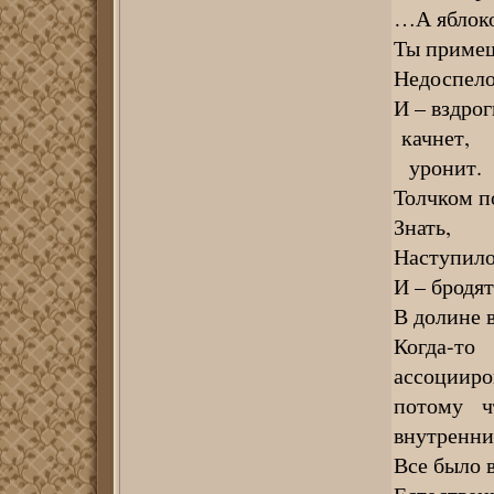
…А яблоко 
Ты примеш
Недоспелое
И – вздрог
качнет,
уронит.
Толчком п
Знать,
Наступило
И – бродят
В долине в
Когда-т
ассоцииров
потому ч
внутренни
Все было 