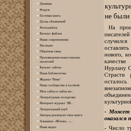
культур
Дневник
Форум
не были
Гостевая книга
Доска объявлений
На прош
Фотоальбом
писателе
Каталог файлов
Наши современники
случился
Наследие
оставлять
Обратная связь
нового, к
Произведения казахстанских
качестве
писателей
Нурлану 
Каталог сайтов
Наша библиотечка
Страсти 
Журнал "Нива"
осталось
Наше сообщество в facebook
внезапно
Мои сайты и сайты мо...
объединен
Литературные посиделки
культурно
Интернет-журнал “Яб...
Литературный клуб
- Может 
Авторы реализуют свои книги
оказался
Альманах «Яблоко». «...
- Число т
Наше видео