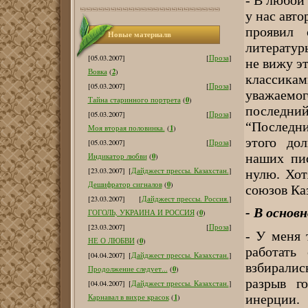
у нас авто
проявил 
Новые материалв
литературы
[05.03.2007]
[
Проза
]
не вижу эт
2
Вовка
(
)
классика
[05.03.2007]
[
Проза
]
уважаемо
0
Тайна старинного портрета
(
)
последн
[05.03.2007]
[
Проза
]
“Последни
1
Моя вторая половинка.
(
)
этого до
[05.03.2007]
[
Проза
]
наших пис
0
Индикатор любви
(
)
[23.03.2007]
[
Дайджест прессы. Казахстан.
]
нулю. Хот
0
Дешифратор сигналов
(
)
союзов Каз
[23.03.2007]
[
Дайджест прессы. Россия.
]
- В основ
0
ГОГОЛЬ, УКРАИНА И РОССИЯ
(
)
[23.03.2007]
[
Проза
]
- У меня 
0
НЕ О ЛЮБВИ
(
)
работать
[04.04.2007]
[
Дайджест прессы. Казахстан.
]
взбирали
0
Продолжение следует...
(
)
разрыв г
[04.04.2007]
[
Дайджест прессы. Казахстан.
]
инерции.
1
Карнавал в вихре красок
(
)