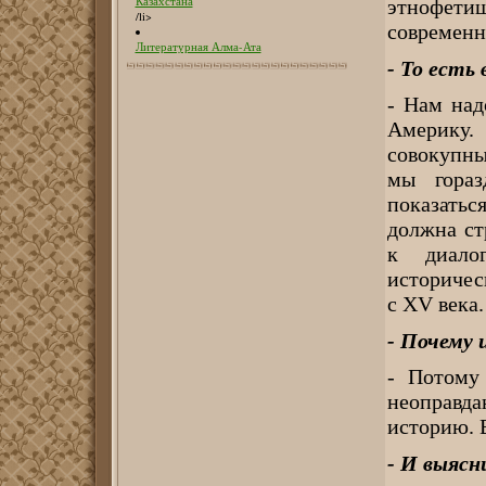
Казахстана
этнофет
/li>
современн
Литературная Алма-Ата
- То есть
- Нам над
Америку.
совокупны
мы гораз
показатьс
должна ст
к диало
историчес
с XV века.
- Почему 
- Потому
неоправд
историю. 
- И выясни