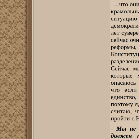
- ...что о
крамольн
ситуацию
демократи
лет сувер
сейчас оч
реформы
Констит
разделени
Сейчас м
которые 
опасаюсь 
что если
единство
поэтому я
считаю, 
пройти с 
- Мы не 
должен 