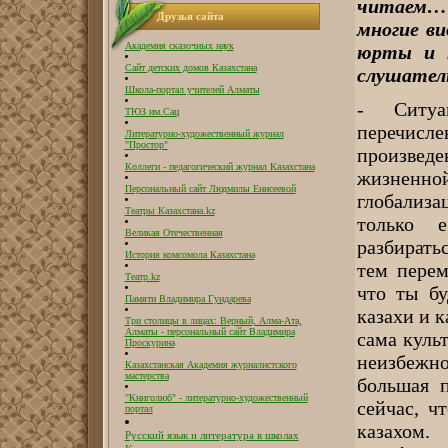
читаем…
Друзья сайта
многие ви
Академия сказочных наук
юрты и к
Сайт детских домов Казахстана
слушатель
Школа-портал учителей Алматы
- Ситуа
ТЮЗ им.Сац
перечис
Литературно-художественный журнал
"Простор"
произвед
Коллеги - педагогический журнал Казахстана
жизненно
Персональный сайт Людмилы Енисеевой
глобализ
Театры Казахстана.kz
только 
Великая Отечественная
разбирать
История комсомола Казахстана
тем перем
Театр.kz
что ты бу
Памяти Владимира Гундарева
казахи и к
Три столицы в лицах: Верный, Алма-Ата,
Алматы - персональный сайт Владимира
сама куль
Проскурина
неизбежн
Казахстанская Академия журналистского
мастерства
большая 
"Книголюб" - литературно-художественный
сейчас, ч
портал
казахом.
Русский язык и литература в школах