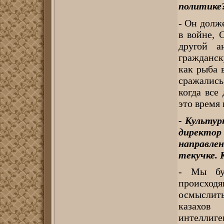
политике
- Он долж
в войне,
другой а
гражданск
как рыба в
сражались
когда все
это время 
- Культур
директо
направле
текучке. 
- Мы буд
происход
осмыслить
казахов
интеллиге