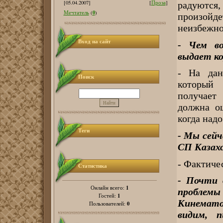
[05.04.2007]
[
Проза
]
радуются,
0
Мечтатель
(
)
произойд
неизбежно
Вход на сайт
- Чем во
выдает ко
- На дан
Поиск
который 
получает
должна ощ
когда над
Теги
- Мы сейч
СП Казахс
- Фактичес
Статистика
- Почти 
1
Онлайн всего:
проблемы
1
Гостей:
Кинемато
0
Пользователей:
видим, 