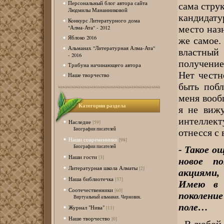
Персональный блог автора сайта
сама стру
Людмилы Мананниковой
кандидату
Конкурс Литературного дома
место наз
"Алма-Ата" - 2012
Яблоко 2016
же самое.
Альманах "Литературная Алма-Ата"
властный
- 2016
получение 
Трибуна начинающего автора
Нет честн
Наше творчество
быть поб
меня вооб
Категории раздела
я не вижу
интеллек
Наследие
[59]
Биографии писателей
отнесся с 
Наши современники
[98]
Биографии писателей
- Такое о
Наши гости
[3]
новое п
Литературная школа Алматы
[2]
акциями,
Наша библиотечка
[37]
Имею в в
Соотечественники
[60]
поколение
Виртуальный альманах. Черновик.
поле…
Журнал "Нива"
[11]
Наше творчество
[0]
- В любой