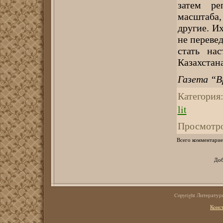
затем ре
масштаба
другие. И
не переве
стать на
Казахстана
Газета “В
Категория
lit
Просмотр
Всего комментарие
Доб
Copyright Литерату
Конс