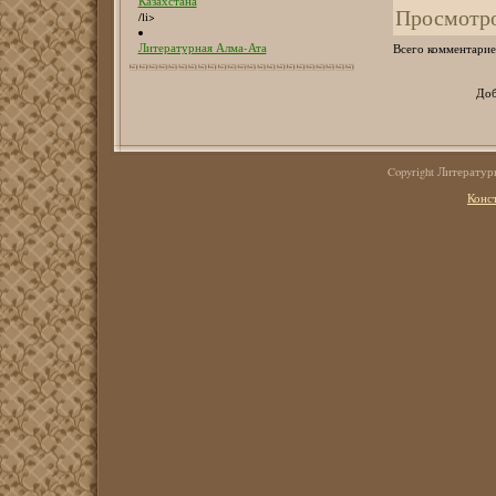
Казахстана
Просмотр
/li>
Литературная Алма-Ата
Всего комментарие
Доб
Copyright Литерату
Конс