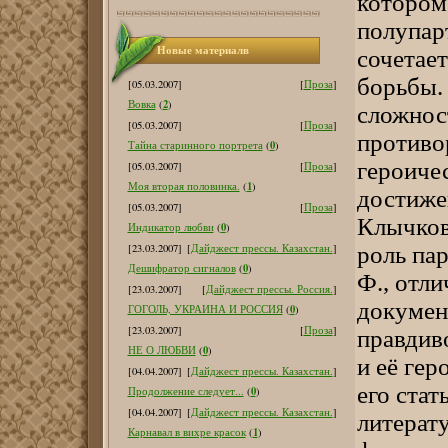
котором
полупар
Новые материалв
сочетае
борьбы.
[05.03.2007]
[
Проза
]
2
Вовка
(
)
сложнос
[05.03.2007]
[
Проза
]
противо
0
Тайна старинного портрета
(
)
героиче
[05.03.2007]
[
Проза
]
1
Моя вторая половинка.
(
)
достиже
[05.03.2007]
[
Проза
]
Клычков
0
Индикатор любви
(
)
роль пар
[23.03.2007]
[
Дайджест прессы. Казахстан.
]
0
Дешифратор сигналов
(
)
Ф., отл
[23.03.2007]
[
Дайджест прессы. Россия.
]
докумен
0
ГОГОЛЬ, УКРАИНА И РОССИЯ
(
)
[23.03.2007]
[
Проза
]
правдив
0
НЕ О ЛЮБВИ
(
)
и её гер
[04.04.2007]
[
Дайджест прессы. Казахстан.
]
его стат
0
Продолжение следует...
(
)
[04.04.2007]
[
Дайджест прессы. Казахстан.
]
литерат
1
Карнавал в вихре красок
(
)