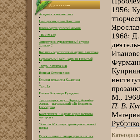
Проблем
Друзья сайта
1956; Ку
Академия сказочных наук
творчест
Сайт детских домов Казахстана
Ярославл
Школа-портал учителей Алматы
1968; Д
ТЮЗ им.Сац
Литературно-художественный журнал
деятель
"Простор"
Иванове,
Коллеги - педагогический журнал Казахстана
Персональный сайт Людмилы Енисеевой
Фурманов
Театры Казахстана.kz
Куприяно
Великая Отечественная
институт
История комсомола Казахстана
прозаики
Театр.kz
Памяти Владимира Гундарева
М., 1968
Три столицы в лицах: Верный, Алма-Ата,
П. В. Ку
Алматы - персональный сайт Владимира
Проскурина
Материа
Казахстанская Академия журналистского
мастерства
Рубрико
"Книголюб" - литературно-художественный
портал
Категория
Русский язык и литература в школах