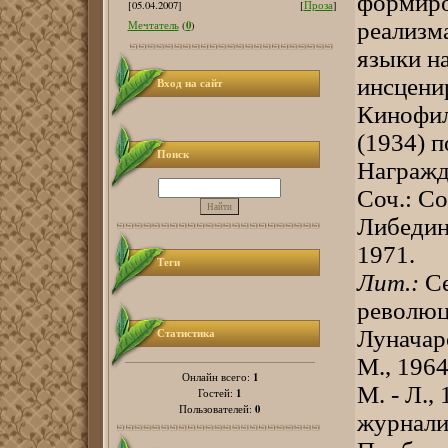
формиро
[05.04.2007]
[
Проза
]
реализм
0
Мечтатель
(
)
языки н
инсцени
Вход на сайт
Кинофиль
(1934) 
Поиск
Награжд
Соч.: Со
Либединс
1971.
Теги
Лит.:
Се
революци
Луначарс
Статистика
М., 1964
1
Онлайн всего:
М. - Л.,
1
Гостей:
0
Пользователей:
журналис