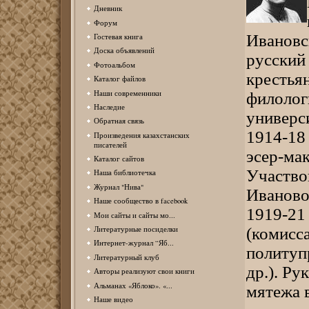
Дневник
Форум
Ивановск
Гостевая книга
Доска объявлений
русский 
Фотоальбом
крестьян
Каталог файлов
Наши современники
филолог
Наследие
универс
Обратная связь
1914-18
Произведения казахстанских
писателей
эсер-мак
Каталог сайтов
Участво
Наша библиотечка
Журнал "Нива"
Иваново
Наше сообщество в facebook
1919-21
Мои сайты и сайты мо...
(комисс
Литературные посиделки
Интернет-журнал “Яб...
политуп
Литературный клуб
др.). Ру
Авторы реализуют свои книги
Альманах «Яблоко». «...
мятежа в
Наше видео