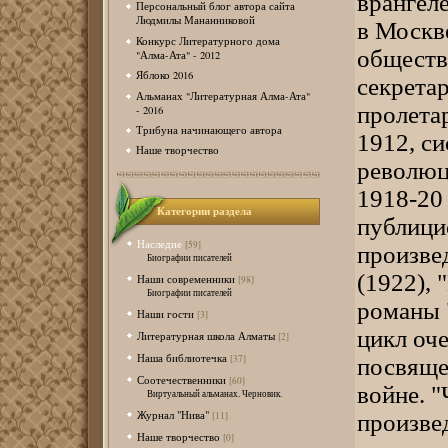
врангеле
Персональный блог автора сайта
Людмилы Мананниковой
в Москв
Конкурс Литературного дома
обществ
"Алма-Ата" - 2012
Яблоко 2016
секрета
Альманах "Литературная Алма-Ата"
пролета
- 2016
Трибуна начинающего автора
1912, си
Наше творчество
революц
1918-20
Категории раздела
публици
Наследие
[59]
произве
Биографии писателей
(1922), 
Наши современники
[98]
Биографии писателей
романы "
Наши гости
[3]
цикл оче
Литературная школа Алматы
[2]
Наша библиотечка
[37]
посвяще
Соотечественники
[60]
войне. "
Виртуальный альманах. Черновик.
Журнал "Нива"
произвед
[11]
Наше творчество
[0]